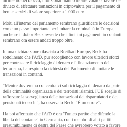
all'interno del blocco; i funzionari hanno inoltre votato a favore del
divieto di effettuare transazioni in criptovaluta per il pagamento di
beni e servizi di valore superiore a 1.000 euro.
Molti all'interno del parlamento sembrano giustificare le decisioni
come un passo importante per limitare la criminalità in Europa,
anche se il dottor Beck avverte che i limiti ai pagamenti in contanti
sembrano ora essere andati troppo oltre.
In una dichiarazione rilasciata a Breitbart Europe, Beck ha
sottolineato che l'AfD, pur accogliendo con favore ulteriori sforzi
per contrastare il riciclaggio di denaro e il finanziamento del
terrorismo, ha respinto la richiesta del Parlamento di limitare le
transazioni in contanti.
"Mentre dovremmo concentrarci sul riciclaggio di denaro da parte
della criminalità organizzata e dei terroristi islamici, l'UE sceglie di
rafforzare la sorveglianza delle transazioni dei risparmiatori e dei
pensionati tedeschi", ha osservato Beck. "È un errore".
Ha poi affermato che l'AfD è ora "l'unico partito che difende la
libertà del contante" in Germania, con i membri di altri partiti
presumibilmente di destra del Paese che avrebbero votato a favore