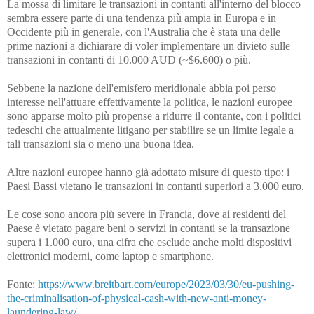
La mossa di limitare le transazioni in contanti all'interno del blocco
sembra essere parte di una tendenza più ampia in Europa e in
Occidente più in generale, con l'Australia che è stata una delle
prime nazioni a dichiarare di voler implementare un divieto sulle
transazioni in contanti di 10.000 AUD (~$6.600) o più.
Sebbene la nazione dell'emisfero meridionale abbia poi perso
interesse nell'attuare effettivamente la politica, le nazioni europee
sono apparse molto più propense a ridurre il contante, con i politici
tedeschi che attualmente litigano per stabilire se un limite legale a
tali transazioni sia o meno una buona idea.
Altre nazioni europee hanno già adottato misure di questo tipo: i
Paesi Bassi vietano le transazioni in contanti superiori a 3.000 euro.
Le cose sono ancora più severe in Francia, dove ai residenti del
Paese è vietato pagare beni o servizi in contanti se la transazione
supera i 1.000 euro, una cifra che esclude anche molti dispositivi
elettronici moderni, come laptop e smartphone.
Fonte:
https://www.breitbart.com/europe/2023/03/30/eu-pushing-
the-criminalisation-of-physical-cash-with-new-anti-money-
laundering-law/