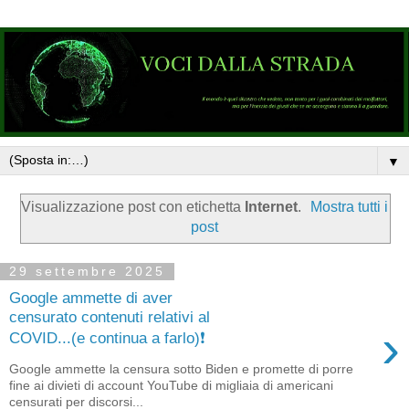
▼
Visualizzazione post con etichetta
Internet
.
Mostra tutti i
post
29 settembre 2025
Google ammette di aver
censurato contenuti relativi al
›
COVID...(e continua a farlo)❗️
Google ammette la censura sotto Biden e promette di porre
fine ai divieti di account YouTube di migliaia di americani
censurati per discorsi...