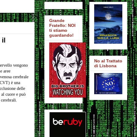
Grande
Fratello: NOI
ti stiamo
guardando!
il
No al Trattato
 cervello vengono
di Lisbona
e aree
 venosa cerebrale
 CVT) è una
cclusione delle
 al cuore e può
 cerebrali.