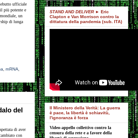
ebutto ufficiale
l più potente e
STAND AND DELIVER
► Eric
 mondiale, un
Clapton e Van Morrison contro la
dittatura della pandemia (sub. ITA)
rship di lunga
na
,
mRNA
,
Il Ministero della Verità: La guerra
dalo del
è pace, la libertà è schiavitù,
l'ignoranza è forza
Video-appello collettivo contro la 
pettata di aver
censura della rete e a favore della 
 scambiato con