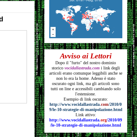
d
Avviso ai Lettori
Dopo il "furto" del nostro dominio
storico
vocidallastrada.com
i link degli
articoli
erano comunque leggibili anche se
non lo era la home. Adesso è stato
oscurato ogni link, ma gli articoli
sono
tutti on line e accessibili cambiando solo
l'estensione.
Esempio di link oscurato:
http://www.vocidallastrada.
com
/2010/0
9/le-10-strategie-di-manipolazione.html
Link attivo:
http://www.vocidallastrada.
org
/2010/09
/le-10-strategie-di-manipolazione.html