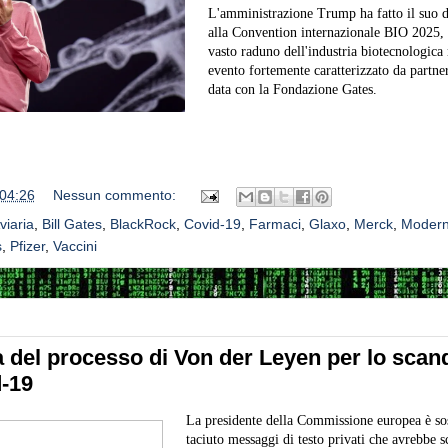
L'amministrazione Trump ha fatto il suo d
alla Convention internazionale BIO 2025, i
vasto raduno dell'industria biotecnologica
evento fortemente caratterizzato da partne
data con la Fondazione Gates.
04:26
Nessun commento:
viaria
,
Bill Gates
,
BlackRock
,
Covid-19
,
Farmaci
,
Glaxo
,
Merck
,
Moder
s
,
Pfizer
,
Vaccini
a del processo di Von der Leyen per lo scan
-19
La presidente della Commissione europea è sos
taciuto messaggi di testo privati ​​che avrebbe