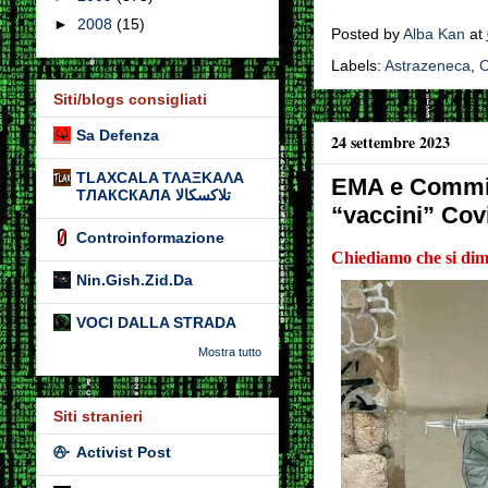
►
2008
(15)
Posted by
Alba Kan
at
Labels:
Astrazeneca
,
C
Siti/blogs consigliati
Sa Defenza
24 settembre 2023
TLAXCALA ΤΛΑΞΚΑΛΑ
EMA e Commis
ТЛАКСКАЛА تلاكسكالا
“vaccini” Cov
Controinformazione
Chiediamo che si dime
Nin.Gish.Zid.Da
VOCI DALLA STRADA
Mostra tutto
Siti stranieri
Activist Post