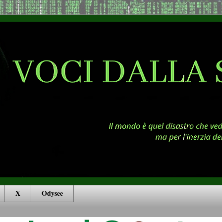
X
Odysee