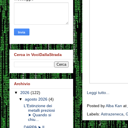
Cerca in VociDallaStrada
Archivio
Leggi tutto...
▼
2026
(122)
▼
agosto 2026
(4)
Posted by
Alba Kan
at
L'Estinzione dei
metalli preziosi
Labels:
Astrazeneca
,
G
➤ Quando si
chiu...
DARPA ➤ Il