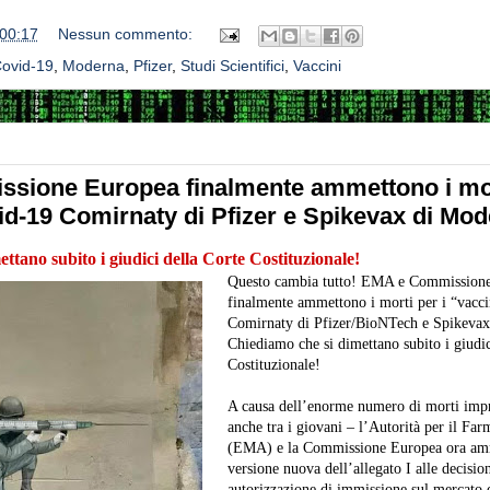
00:17
Nessun commento:
ovid-19
,
Moderna
,
Pfizer
,
Studi Scientifici
,
Vaccini
sione Europea finalmente ammettono i mort
id-19 Comirnaty di Pfizer e Spikevax di Mo
ttano subito i giudici della Corte Costituzionale!
Questo cambia tutto! EMA e Commission
finalmente ammettono i morti per i “vacc
Comirnaty di Pfizer/BioNTech e Spikevax
Chiediamo che si dimettano subito i giudic
Costituzionale!
A causa dell’enorme numero di morti impr
anche tra i giovani – l’Autorità per il Fa
(EMA) e la Commissione Europea ora amm
versione nuova dell’allegato I alle decision
autorizzazione di immissione sul mercato d