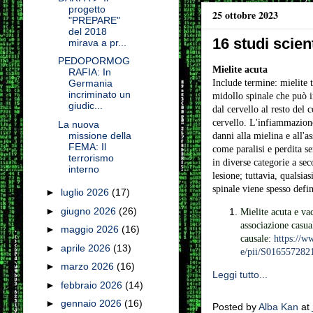
progetto
25 ottobre 2023
"PREPARE"
del 2018
16 studi scien
mirava a pr...
PEDOPORMOG
Mielite acuta
RAFIA: In
Include termine: mielite 
Germania
incriminato un
midollo spinale che può i
giudic...
dal cervello al resto del 
cervello. L'infiammazion
La nuova
missione della
danni alla mielina e all'
FEMA: Il
come paralisi e perdita se
terrorismo
in diverse categorie a sec
interno
lesione; tuttavia, qualsia
spinale viene spesso defin
►
luglio 2026
(17)
►
giugno 2026
(26)
Mielite acuta e 
associazione casua
►
maggio 2026
(16)
causale:
https://w
►
aprile 2026
(13)
e/pii/S016557282
►
marzo 2026
(16)
Leggi tutto...
►
febbraio 2026
(14)
►
gennaio 2026
(16)
Posted by
Alba Kan
at