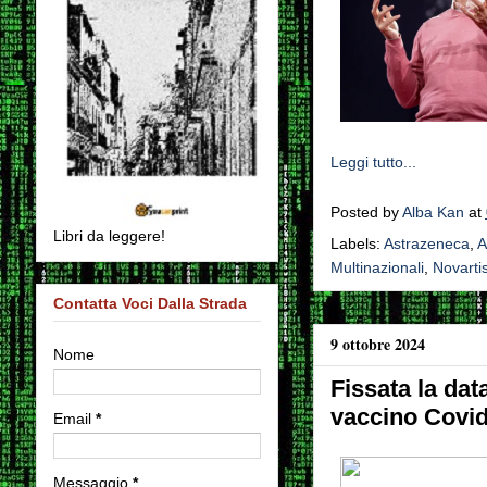
Leggi tutto...
Posted by
Alba Kan
at
Libri da leggere!
Labels:
Astrazeneca
,
A
Multinazionali
,
Novarti
Contatta Voci Dalla Strada
9 ottobre 2024
Nome
Fissata la dat
vaccino Covid
Email
*
Messaggio
*