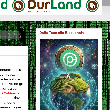
Dalla Terra alla Blockchain
annunciato più
per i vac.cini
lle tecnologie
-19. Poiché gli
tici, tra cui
di
Children’s
omande chiave
 rimangono
piattaforma per