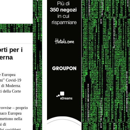
i per i
derna
e Europea
ini” Covid-19
 di Moderna.
i della Corte
ovvise – proprio
rmaco Europea
ettono nella
i di
ei cosiddetti