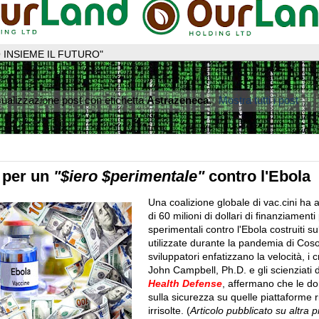
 INSIEME IL FUTURO"
sualizzazione post con etichetta
Astrazeneca
.
Mostra tutti i post
$ per un
"$iero $perimentale"
contro l'Ebola
Una coalizione globale di vac.cini ha 
di 60 milioni di dollari di finanziamenti 
sperimentali contro l'Ebola costruiti su
utilizzate durante la pandemia di Coso
sviluppatori enfatizzano la velocità, i cri
John Campbell, Ph.D. e gli scienziati 
Health Defense
, affermano che le d
sulla sicurezza su quelle piattaforme
irrisolte. (
Articolo pubblicato su altra 