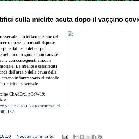
tifici sulla mielite acuta dopo il vaççino çovi
trasversale. Un'infiammazione del
nterrompere le normali risposte
corpo e dal resto del corpo al
e nel midollo spinale può causare
assone con conseguenti sintomi
nsoriale. La mielite è classificata
onda dell'area o della causa della
si attacco infiammatorio al midollo
ito mielite trasversale.
vaccino ChAdOx1 nCoV-19:
le o
ww.sciencedirect.com/science/articl
1002137
15:10
Nessun commento: