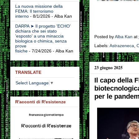
La nuova missione della
FEMA: Il terrorismo
interno
- 8/1/2026
- Alba Kan
DARPA ➤ Il progetto 'ECHO'
dichiara che sei stato
'esposto' a una minaccia
Posted by
Alba Kan
at
biologica o chimica, senza
Labels:
Astrazeneca
,
C
prove
fisiche
- 7/24/2026
- Alba Kan
23 giugno 2025
TRANSLATE
Il capo della 
Select Language
▼
biotecnologica
per le pandem
R'acconti di R'esistenze