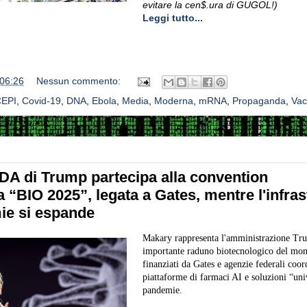
evitare la cen$.ura di GUGOL!)
Leggi tutto...
06:26
Nessun commento:
EPI
,
Covid-19
,
DNA
,
Ebola
,
Media
,
Moderna
,
mRNA
,
Propaganda
,
Vac
FDA di Trump partecipa alla convention
 “BIO 2025”, legata a Gates, mentre l'infras
ie si espande
Makary rappresenta l'amministrazione Tru
importante raduno biotecnologico del mon
finanziati da Gates e agenzie federali coor
piattaforme di farmaci AI e soluzioni “univ
pandemie.