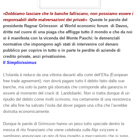
«Dobbiamo lasciare che le banche falliscano, non possiamo essere i
responsabili delle malversazioni dei privati»
.
Queste le parole del
presidente Ragnar Grímsson al World economic forum di Davos,
dritte nel cuore di una piaga che affligge tutto il mondo e che da noi
si è manifesta con la vicenda del Monte Paschi: le demenziali
normative che impongono agli stati di intervenire col denaro
pubblico per coprire in tutto o in parte le perdite di aziende di
credito private, anzi privatissime.
Il Simpli
cissimus
L’Islanda è reduce da una vittoria davanti alla corte dell’Efta (European
free trade agreement): non dovrà pagare tutto il debito fatto dalle sue
banche, ma solo la parte già sborsata che corrisponde alla garanzia in
essere al momento del crack di Landsbanki. Non si tratta dunque di un
ripudio del debito come molti scrivono, ma certamente di una resistenza
che alla fine ha salvato l’isola dal dover pagare una cifra che l’avrebbe
distrutta economicamente.
Dunque le parole di Grimsson hanno un peso tutto speciale dentro la
messa di rito finanziario che viene celebrata sulle Alpi svizzere e
sembrano annunciare un giro di boa rispetto a meccanismi che si sono