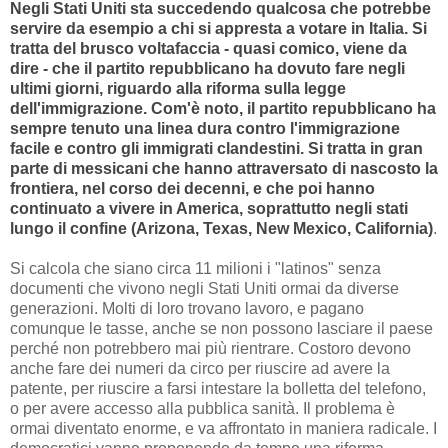
Negli Stati Uniti sta succedendo qualcosa che potrebbe
servire da esempio a chi si appresta a votare in Italia. Si
tratta del brusco voltafaccia - quasi comico, viene da
dire - che il partito repubblicano ha dovuto fare negli
ultimi giorni, riguardo alla riforma sulla legge
dell'immigrazione. Com'è noto, il partito repubblicano ha
sempre tenuto una linea dura contro l'immigrazione
facile e contro gli immigrati clandestini. Si tratta in gran
parte di messicani che hanno attraversato di nascosto la
frontiera, nel corso dei decenni, e che poi hanno
continuato a vivere in America, soprattutto negli stati
lungo il confine (Arizona, Texas, New Mexico, California)
.
Si calcola che siano circa 11 milioni i "latinos" senza
documenti che vivono negli Stati Uniti ormai da diverse
generazioni. Molti di loro trovano lavoro, e pagano
comunque le tasse, anche se non possono lasciare il paese
perché non potrebbero mai più rientrare. Costoro devono
anche fare dei numeri da circo per riuscire ad avere la
patente, per riuscire a farsi intestare la bolletta del telefono,
o per avere accesso alla pubblica sanità. Il problema è
ormai diventato enorme, e va affrontato in maniera radicale. I