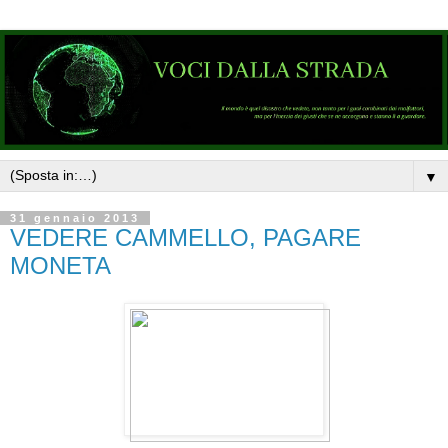
▼
31 gennaio 2013
VEDERE CAMMELLO, PAGARE
MONETA