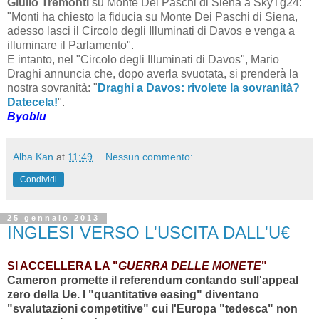
Giulio Tremonti
su Monte Dei Paschi di Siena a SkyTg24:
"Monti ha chiesto la fiducia su Monte Dei Paschi di Siena,
adesso lasci il Circolo degli Illuminati di Davos e venga a
illuminare il Parlamento".
E intanto, nel "Circolo degli Illuminati di Davos", Mario
Draghi annuncia che, dopo averla svuotata, si prenderà la
nostra sovranità: "
Draghi a Davos: rivolete la sovranità?
Datecela!
".
Byoblu
Alba Kan
at
11:49
Nessun commento:
Condividi
25 gennaio 2013
INGLESI VERSO L'USCITA DALL'U€
SI ACCELLERA LA "
GUERRA DELLE MONETE
"
Cameron promette il referendum contando sull'appeal
zero della Ue. I "quantitative easing" diventano
"svalutazioni competitive" cui l'Europa "tedesca" non