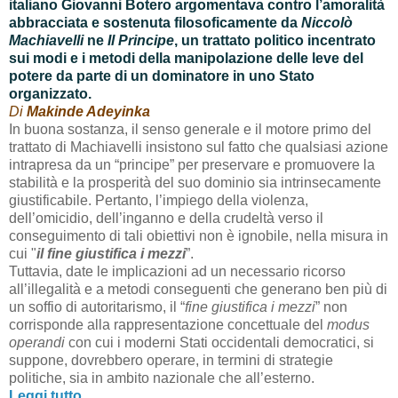
italiano Giovanni Botero argomentava contro l’amoralità
abbracciata e sostenuta filosoficamente da
Niccolò
Machiavelli
ne
Il Principe
, un trattato politico incentrato
sui modi e i metodi della manipolazione delle leve del
potere da parte di un dominatore in uno Stato
organizzato.
Di
Makinde Adeyinka
In buona sostanza, il senso generale e il motore primo del
trattato di Machiavelli insistono sul fatto che qualsiasi azione
intrapresa da un “principe” per preservare e promuovere la
stabilità e la prosperità del suo dominio sia intrinsecamente
giustificabile. Pertanto, l’impiego della violenza,
dell’omicidio, dell’inganno e della crudeltà verso il
conseguimento di tali obiettivi non è ignobile, nella misura in
cui "
il
fine giustifica i mezzi
”.
Tuttavia, date le implicazioni ad un necessario ricorso
all’illegalità e a metodi conseguenti che generano ben più di
un soffio di autoritarismo, il “
fine giustifica i mezzi
” non
corrisponde alla rappresentazione concettuale del
modus
operandi
con cui i moderni Stati occidentali democratici, si
suppone, dovrebbero operare, in termini di strategie
politiche, sia in ambito nazionale che all’esterno.
Leggi tutto...