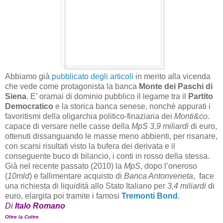
Abbiamo già
pubblicato degli articoli
in merito alla vicenda
che vede come protagonista la banca
Monte dei Paschi di
Siena
. E’ oramai di dominio pubblico il legame tra il
Partito
Democratico
e la storica banca senese, nonchè appurati i
favoritismi della oligarchia politico-finaziaria dei
Monti&co.
capace di versare nelle casse della
MpS
3,9 miliardi
di euro,
ottenuti dissanguando le masse meno abbienti, per risanare,
con scarsi risultati visto la bufera dei derivata e il
conseguente buco di bilancio, i conti in rosso della stessa.
Già nel recente passato (2010) la
MpS
, dopo l’oneroso
(
10mld
) e fallimentare acquisto di
Banca Antonveneta
, face
una richiesta di liquiditá allo Stato Italiano per
3,4 miliardi
di
euro, elargita poi tramite i famosi
Tremonti Bond
.
Di
Italo Romano
Oltre la Coltre