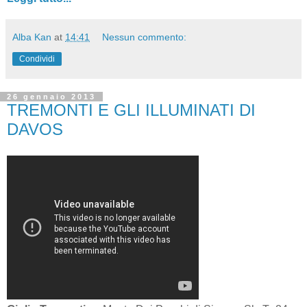
Alba Kan
at
14:41
Nessun commento:
Condividi
26 gennaio 2013
TREMONTI E GLI ILLUMINATI DI
DAVOS