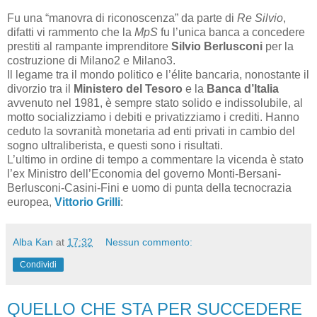
Fu una “manovra di riconoscenza” da parte di
Re Silvio
,
difatti vi rammento che la
MpS
fu l’unica banca a concedere
prestiti al rampante imprenditore
Silvio Berlusconi
per la
costruzione di Milano2 e Milano3.
Il legame tra il mondo politico e l’élite bancaria, nonostante il
divorzio tra il
Ministero del Tesoro
e la
Banca d’Italia
avvenuto nel 1981, è sempre stato solido e indissolubile, al
motto socializziamo i debiti e privatizziamo i crediti. Hanno
ceduto la sovranità monetaria ad enti privati in cambio del
sogno ultraliberista, e questi sono i risultati.
L’ultimo in ordine di tempo a commentare la vicenda è stato
l’ex Ministro dell’Economia del governo Monti-Bersani-
Berlusconi-Casini-Fini e uomo di punta della tecnocrazia
europea,
Vittorio Grilli
:
Alba Kan
at
17:32
Nessun commento:
Condividi
QUELLO CHE STA PER SUCCEDERE