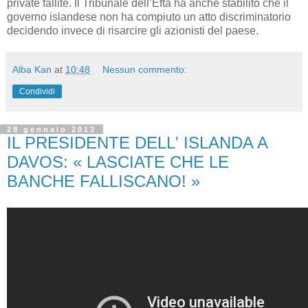
private fallite. Il Tribunale dell’Efta ha anche stabilito che il
governo islandese non ha compiuto un atto discriminatorio
decidendo invece di risarcire gli azionisti del paese.
Alba Kan
at
10:48
Nessun commento:
Condividi
28 gennaio 2013
IL PRESIDENTE DELL' ISLANDA A
DAVOS: « LASCIATE CHE LE
BANCHE FALLISCANO! »