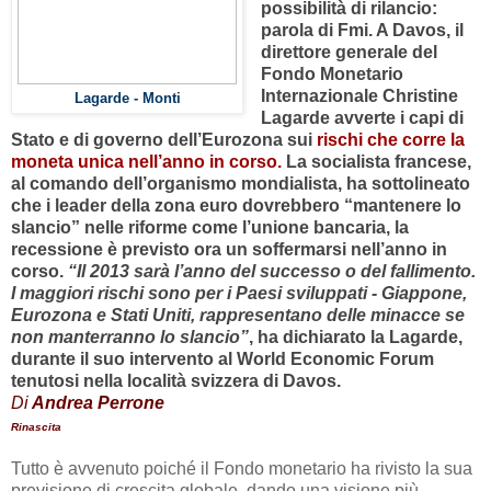
possibilità di rilancio:
parola di Fmi. A Davos, il
direttore generale del
Fondo Monetario
Internazionale Christine
Lagarde - Monti
Lagarde avverte i capi di
Stato e di governo dell’Eurozona sui
rischi che corre la
moneta unica nell’anno in corso.
La socialista francese,
al comando dell’organismo mondialista, ha sottolineato
che i leader della zona euro dovrebbero “mantenere lo
slancio” nelle riforme come l’unione bancaria, la
recessione è previsto ora un soffermarsi nell’anno in
corso.
“Il 2013 sarà l’anno del successo o del fallimento.
I maggiori rischi sono per i Paesi sviluppati - Giappone,
Eurozona e Stati Uniti, rappresentano delle minacce se
non manterranno lo slancio”
, ha dichiarato la Lagarde,
durante il suo intervento al World Economic Forum
tenutosi nella località svizzera di Davos.
Di
Andrea Perrone
Rinascita
Tutto è avvenuto poiché il Fondo monetario ha rivisto la sua
previsione di crescita globale, dando una visione più