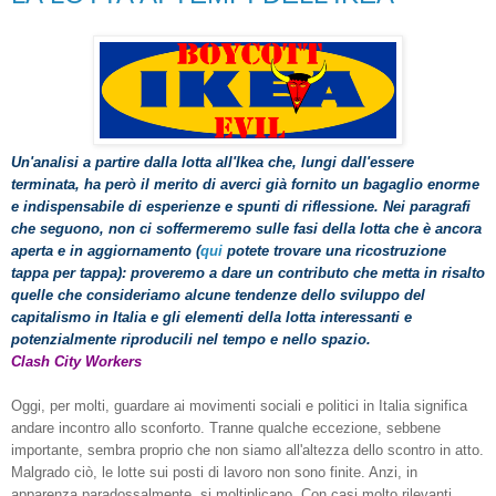
Un'analisi a partire dalla lotta all'Ikea che, lungi dall'essere
terminata, ha però il merito di averci già fornito un bagaglio enorme
e indispensabile di esperienze e spunti di riflessione. Nei paragrafi
che seguono, non ci soffermeremo sulle fasi della lotta che è ancora
aperta e in aggiornamento (
qui
potete trovare una ricostruzione
tappa per tappa): proveremo a dare un contributo che metta in risalto
quelle che consideriamo alcune tendenze dello sviluppo del
capitalismo in Italia e gli elementi della lotta interessanti e
potenzialmente riproducili nel tempo e nello spazio.
C
lash
C
ity
W
orkers
Oggi, per molti, guardare ai movimenti sociali e politici in Italia significa
andare incontro allo sconforto. Tranne qualche eccezione, sebbene
importante, sembra proprio che non siamo all'altezza dello scontro in atto.
Malgrado ciò, le lotte sui posti di lavoro non sono finite. Anzi, in
apparenza paradossalmente, si moltiplicano. Con casi molto rilevanti,