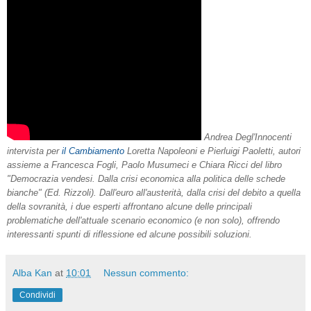
Andrea Degl'Innocenti
intervista per
il Cambiamento
Loretta Napoleoni e Pierluigi Paoletti, autori
assieme a Francesca Fogli, Paolo Musumeci e Chiara Ricci del libro
"Democrazia vendesi. Dalla crisi economica alla politica delle schede
bianche" (Ed. Rizzoli). Dall'euro all'austerità, dalla crisi del debito a quella
della sovranità, i due esperti affrontano alcune delle principali
problematiche dell'attuale scenario economico (e non solo), offrendo
interessanti spunti di riflessione ed alcune possibili soluzioni.
Alba Kan
at
10:01
Nessun commento:
Condividi