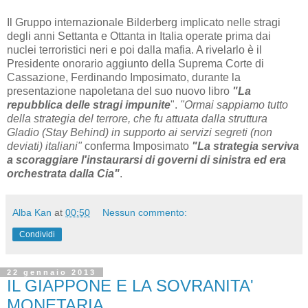
Il Gruppo internazionale Bilderberg implicato nelle stragi
degli anni Settanta e Ottanta in Italia operate prima dai
nuclei terroristici neri e poi dalla mafia. A rivelarlo è il
Presidente onorario aggiunto della Suprema Corte di
Cassazione, Ferdinando Imposimato, durante la
presentazione napoletana del suo nuovo libro
"La
repubblica delle stragi impunite
".
"Ormai sappiamo tutto
della strategia del terrore, che fu attuata dalla struttura
Gladio (Stay Behind) in supporto ai servizi segreti (non
deviati) italiani"
conferma Imposimato
"La strategia serviva
a scoraggiare l'instaurarsi di governi di sinistra ed era
orchestrata dalla Cia"
.
Alba Kan
at
00:50
Nessun commento:
Condividi
22 gennaio 2013
IL GIAPPONE E LA SOVRANITA'
MONETARIA...