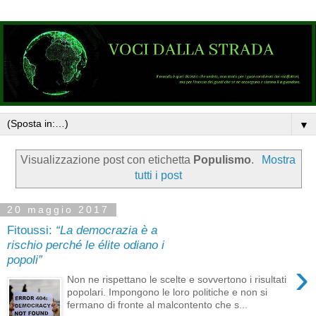
▼
Visualizzazione post con etichetta
Populismo
.
Mostra
tutti i post
20 maggio 2017
Fitoussi:
“La democrazia è a
rischio perché le élite odiano i
popoli”
›
Non ne rispettano le scelte e sovvertono i risultati
popolari. Impongono le loro politiche e non si
fermano di fronte al malcontento che s...