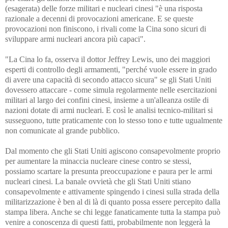
(esagerata) delle forze militari e nucleari cinesi "è una risposta
razionale a decenni di provocazioni americane. E se queste
provocazioni non finiscono, i rivali come la Cina sono sicuri di
sviluppare armi nucleari ancora più capaci".
"La Cina lo fa, osserva il dottor Jeffrey Lewis, uno dei maggiori
esperti di controllo degli armamenti, "perché vuole essere in grado
di avere una capacità di secondo attacco sicura" se gli Stati Uniti
dovessero attaccare - come simula regolarmente nelle esercitazioni
militari al largo dei confini cinesi, insieme a un'alleanza ostile di
nazioni dotate di armi nucleari. E così le analisi tecnico-militari si
susseguono, tutte praticamente con lo stesso tono e tutte ugualmente
non comunicate al grande pubblico.
Dal momento che gli Stati Uniti agiscono consapevolmente proprio
per aumentare la minaccia nucleare cinese contro se stessi,
possiamo scartare la presunta preoccupazione e paura per le armi
nucleari cinesi. La banale ovvietà che gli Stati Uniti stiano
consapevolmente e attivamente spingendo i cinesi sulla strada della
militarizzazione è ben al di là di quanto possa essere percepito dalla
stampa libera. Anche se chi legge fanaticamente tutta la stampa può
venire a conoscenza di questi fatti, probabilmente non leggerà la