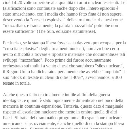
cioè 14-20 volte superiore alla quantità di armi nucleari esistenti. Le
falsificazioni sono continuate anche dopo che l'intero episodio è
stato smascherato, con i media che hanno fatto finta di non sapere,
descrivendo la "crescita esplosiva" delle armi nucleari cinesi come
"mozzafiato, e francamente, la parola 'mozzafiato' potrebbe non
essere sufficiente" (The Sun, edizione statunitense).
Per inciso, se la stampa libera fosse stata davvero preoccupata per la
"crescita esplosiva" degli armamenti nucleari, non avrebbe certo
avuto difficoltà a trovare e riportare materiale che documentasse tali
sviluppi "mozzafiato". Poco prima del furore accuratamente
orchestrato sui mulini a vento cinesi che sarebbero "silos nucleari",
il Regno Unito ha dichiarato apertamente che avrebbe "ampliato" il
suo "stock di testate nucleari di oltre il 40%", avvicinandosi a 300
testate in totale.
Anche questo fatto era totalmente inutile ai fini della guerra
ideologica, e quindi è stato rapidamente dimenticato nel buco della
memoria in continua espansione. Tuttavia, questo dato è marginale
rispetto all'escalation nucleare che mette in ombra quella di altri
Paesi. Si tratta del drammatico programma di espansione nucleare
americano - che, ovviamente, è anche quello di cui la stampa libera