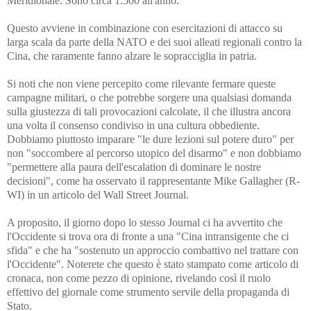
Meridionale. Sono circa 1.500 all'anno.
Questo avviene in combinazione con esercitazioni di attacco su
larga scala da parte della NATO e dei suoi alleati regionali contro la
Cina, che raramente fanno alzare le sopracciglia in patria.
Si noti che non viene percepito come rilevante fermare queste
campagne militari, o che potrebbe sorgere una qualsiasi domanda
sulla giustezza di tali provocazioni calcolate, il che illustra ancora
una volta il consenso condiviso in una cultura obbediente.
Dobbiamo piuttosto imparare "le dure lezioni sul potere duro" per
non "soccombere al percorso utopico del disarmo" e non dobbiamo
"permettere alla paura dell'escalation di dominare le nostre
decisioni", come ha osservato il rappresentante Mike Gallagher (R-
WI) in un articolo del Wall Street Journal.
A proposito, il giorno dopo lo stesso Journal ci ha avvertito che
l'Occidente si trova ora di fronte a una "Cina intransigente che ci
sfida" e che ha "sostenuto un approccio combattivo nel trattare con
l'Occidente". Noterete che questo è stato stampato come articolo di
cronaca, non come pezzo di opinione, rivelando così il ruolo
effettivo del giornale come strumento servile della propaganda di
Stato.