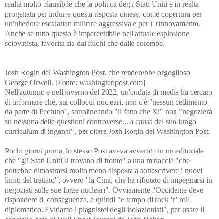
realtà molto plausibile che la politica degli Stati Uniti è in realtà
progettata per indurre questa risposta cinese, come copertura per
un'ulteriore escalation militare aggressiva e per il rinnovamento.
Anche se tutto questo è impercettibile nell'attuale esplosione
sciovinista, favorita sia dai falchi che dalle colombe.
Josh Rogin del Washington Post, che renderebbe orgoglioso
George Orwell. [Fonte: washingtonpost.com]
Nell'autunno e nell'inverno del 2022, un'ondata di media ha cercato
di informare che, sui colloqui nucleari, non c'è "nessun cedimento
da parte di Pechino", sottolineando "il fatto che Xi" non "negozierà
su nessuna delle questioni controverse... a causa del suo lungo
curriculum di inganni", per citare Josh Rogin del Washington Post.
Pochi giorni prima, lo stesso Post aveva avvertito in un editoriale
che "gli Stati Uniti si trovano di fronte" a una minaccia "che
potrebbe dimostrarsi molto meno disposta a sottoscrivere i nuovi
limiti del trattato", ovvero "la Cina, che ha rifiutato di impegnarsi in
negoziati sulle sue forze nucleari". Ovviamente l'Occidente deve
rispondere di conseguenza, e quindi "è tempo di rock 'n' roll
diplomatico. Evitiamo i piagnistei degli isolazionisti", per usare il