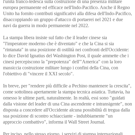
l'unità franco-tedesca sulla costruzione di una presenza militare
europea permanente ed efficace nell'Indo-Pacifico. Anche il Regno
Unito ha fornito contributi significativi alla difesa dell'Indo-Pacifico,
disaccoppiando un gruppo d'attacco di portaerei nel 2021 e due
navi da guerra in modo permanente nel 2022.
La stampa libera insiste sul fatto che il leader cinese sia
"l'imperatore moderno che è diventato" e che la Cina si sia
"rintanata" in una posizione di ostilità nei confronti dell'Occidente:
lo dice David Ignatius del Washington Post, il quale ammette che i
cinesi percepiscono la "prepotenza" dell'"America" con la loro
massiccia costruzione militare lungo i confini della Cina, con
l'obiettivo di "vincere il XXI secolo".
In breve, per "rendere più difficile a Pechino mantenere la crescita",
come sottolinea apertamente la stampa tecnica asiatica. Tuttavia, ha
omesso le ultime parti, naturalmente. In realtà, essi sono "guidati
dalla visione del leader di una Cina ascendente e intransigente", non
disposta a concedere all'Occidente alcuna possibilità di tregua dalla
sua posizione di scontro schiacciante - indubbiamente "un
approccio combattivo", informa il Wall Street Journal.
Per inciso, nello stesso giorno, i servizi di stampa internazionali