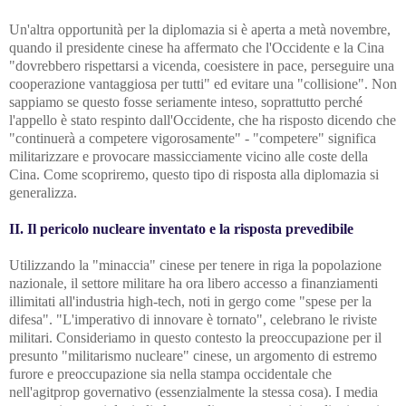
Un'altra opportunità per la diplomazia si è aperta a metà novembre,
quando il presidente cinese ha affermato che l'Occidente e la Cina
"dovrebbero rispettarsi a vicenda, coesistere in pace, perseguire una
cooperazione vantaggiosa per tutti" ed evitare una "collisione". Non
sappiamo se questo fosse seriamente inteso, soprattutto perché
l'appello è stato respinto dall'Occidente, che ha risposto dicendo che
"continuerà a competere vigorosamente" - "competere" significa
militarizzare e provocare massicciamente vicino alle coste della
Cina. Come scopriremo, questo tipo di risposta alla diplomazia si
generalizza.
II. Il pericolo nucleare inventato e la risposta prevedibile
Utilizzando la "minaccia" cinese per tenere in riga la popolazione
nazionale, il settore militare ha ora libero accesso a finanziamenti
illimitati all'industria high-tech, noti in gergo come "spese per la
difesa". "L'imperativo di innovare è tornato", celebrano le riviste
militari. Consideriamo in questo contesto la preoccupazione per il
presunto "militarismo nucleare" cinese, un argomento di estremo
furore e preoccupazione sia nella stampa occidentale che
nell'agitprop governativo (essenzialmente la stessa cosa). I media