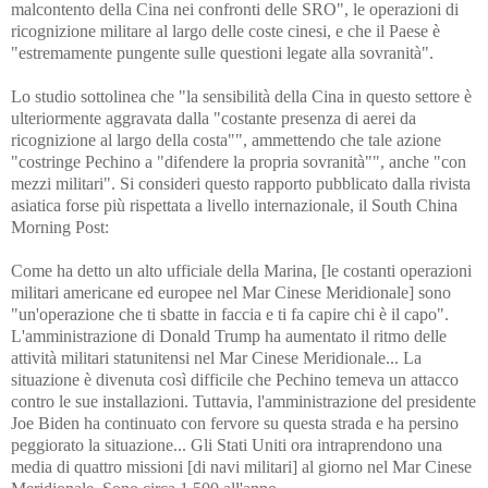
malcontento della Cina nei confronti delle SRO", le operazioni di
ricognizione militare al largo delle coste cinesi, e che il Paese è
"estremamente pungente sulle questioni legate alla sovranità".
Lo studio sottolinea che "la sensibilità della Cina in questo settore è
ulteriormente aggravata dalla "costante presenza di aerei da
ricognizione al largo della costa"", ammettendo che tale azione
"costringe Pechino a "difendere la propria sovranità"", anche "con
mezzi militari". Si consideri questo rapporto pubblicato dalla rivista
asiatica forse più rispettata a livello internazionale, il South China
Morning Post:
Come ha detto un alto ufficiale della Marina, [le costanti operazioni
militari americane ed europee nel Mar Cinese Meridionale] sono
"un'operazione che ti sbatte in faccia e ti fa capire chi è il capo".
L'amministrazione di Donald Trump ha aumentato il ritmo delle
attività militari statunitensi nel Mar Cinese Meridionale... La
situazione è divenuta così difficile che Pechino temeva un attacco
contro le sue installazioni. Tuttavia, l'amministrazione del presidente
Joe Biden ha continuato con fervore su questa strada e ha persino
peggiorato la situazione... Gli Stati Uniti ora intraprendono una
media di quattro missioni [di navi militari] al giorno nel Mar Cinese