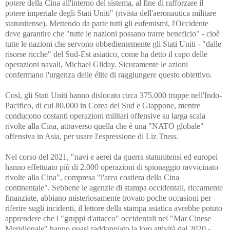
potere della Cina all'interno del sistema, al fine di rafforzare il
potere imperiale degli Stati Uniti" (rivista dell'aeronautica militare
statunitense). Mettendo da parte tutti gli eufemismi, l'Occidente
deve garantire che "tutte le nazioni possano trarre beneficio" - cioè
tutte le nazioni che servono obbedientemente gli Stati Uniti - "dalle
risorse ricche" del Sud-Est asiatico, come ha detto il capo delle
operazioni navali, Michael Gilday. Sicuramente le azioni
confermano l'urgenza delle élite di raggiungere questo obiettivo.
Così, gli Stati Uniti hanno dislocato circa 375.000 truppe nell'Indo-
Pacifico, di cui 80.000 in Corea del Sud e Giappone, mentre
conducono costanti operazioni militari offensive su larga scala
rivolte alla Cina, attraverso quella che è una "NATO globale"
offensiva in Asia, per usare l'espressione di Liz Truss.
Nel corso del 2021, "navi e aerei da guerra statunitensi ed europei
hanno effettuato più di 2.000 operazioni di spionaggio ravvicinato
rivolte alla Cina", compresa "l'area costiera della Cina
continentale". Sebbene le agenzie di stampa occidentali, riccamente
finanziate, abbiano misteriosamente trovato poche occasioni per
riferire sugli incidenti, il lettore della stampa asiatica avrebbe potuto
apprendere che i "gruppi d'attacco" occidentali nel "Mar Cinese
Meridionale" hanno quasi raddoppiato la loro attività dal 2020 -