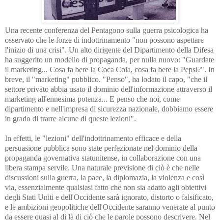
Una recente conferenza del Pentagono sulla guerra psicologica ha
osservato che le forze di indottrinamento "non possono aspettare
l'inizio di una crisi". Un alto dirigente del Dipartimento della Difesa
ha suggerito un modello di propaganda, per nulla nuovo: "Guardate
il marketing... Cosa fa bere la Coca Cola, cosa fa bere la Pepsi?". In
breve, il "marketing" pubblico. "Penso", ha lodato il capo, "che il
settore privato abbia usato il dominio dell'informazione attraverso il
marketing all'ennesima potenza... E penso che noi, come
dipartimento e nell'impresa di sicurezza nazionale, dobbiamo essere
in grado di trarre alcune di queste lezioni".
In effetti, le "lezioni" dell'indottrinamento efficace e della
persuasione pubblica sono state perfezionate nel dominio della
propaganda governativa statunitense, in collaborazione con una
libera stampa servile.
Una naturale previsione di ciò è che nelle
discussioni sulla guerra, la pace, la diplomazia, la violenza e così
via, essenzialmente qualsiasi fatto che non sia adatto agli obiettivi
degli Stati Uniti e dell'Occidente sarà ignorato, distorto o falsificato,
e le ambizioni geopolitiche dell'Occidente saranno venerate al punto
da essere quasi al di là di ciò che le parole possono descrivere. Nel