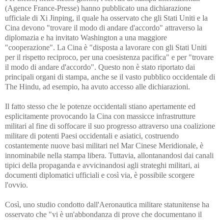
(Agence France-Presse) hanno pubblicato una dichiarazione
ufficiale di Xi Jinping, il quale ha osservato che gli Stati Uniti e la
Cina devono "trovare il modo di andare d'accordo" attraverso la
diplomazia e ha invitato Washington a una maggiore
"cooperazione". La Cina è "disposta a lavorare con gli Stati Uniti
per il rispetto reciproco, per una coesistenza pacifica" e per "trovare
il modo di andare d'accordo". Questo non è stato riportato dai
principali organi di stampa, anche se il vasto pubblico occidentale di
The Hindu, ad esempio, ha avuto accesso alle dichiarazioni.
Il fatto stesso che le potenze occidentali stiano apertamente ed
esplicitamente provocando la Cina con massicce infrastrutture
militari al fine di soffocare il suo progresso attraverso una coalizione
militare di potenti Paesi occidentali e asiatici, costruendo
costantemente nuove basi militari nel Mar Cinese Meridionale, è
innominabile nella stampa libera. Tuttavia, allontanandosi dai canali
tipici della propaganda e avvicinandosi agli strateghi militari, ai
documenti diplomatici ufficiali e così via, è possibile scorgere
l'ovvio.
Così, uno studio condotto dall'Aeronautica militare statunitense ha
osservato che "vi è un'abbondanza di prove che documentano il