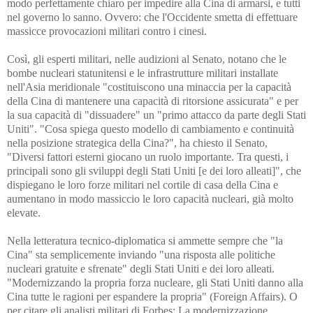
modo perfettamente chiaro per impedire alla Cina di armarsi, e tutti
nel governo lo sanno. Ovvero: che l'Occidente smetta di effettuare
massicce provocazioni militari contro i cinesi.
Così, gli esperti militari, nelle audizioni al Senato, notano che le
bombe nucleari statunitensi e le infrastrutture militari installate
nell'Asia meridionale "costituiscono una minaccia per la capacità
della Cina di mantenere una capacità di ritorsione assicurata" e per
la sua capacità di "dissuadere" un "primo attacco da parte degli Stati
Uniti". "Cosa spiega questo modello di cambiamento e continuità
nella posizione strategica della Cina?", ha chiesto il Senato,
"Diversi fattori esterni giocano un ruolo importante. Tra questi, i
principali sono gli sviluppi degli Stati Uniti [e dei loro alleati]", che
dispiegano le loro forze militari nel cortile di casa della Cina e
aumentano in modo massiccio le loro capacità nucleari, già molto
elevate.
Nella letteratura tecnico-diplomatica si ammette sempre che "la
Cina" sta semplicemente inviando "una risposta alle politiche
nucleari gratuite e sfrenate" degli Stati Uniti e dei loro alleati.
"Modernizzando la propria forza nucleare, gli Stati Uniti danno alla
Cina tutte le ragioni per espandere la propria" (Foreign Affairs). O
per citare gli analisti militari di Forbes: La modernizzazione