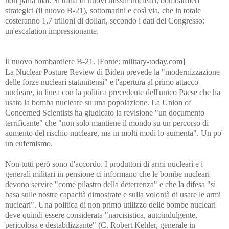
non parla mai. Si tratta di nuovi missili nucleari, bombardieri
strategici (il nuovo B-21), sottomarini e così via, che in totale
costeranno 1,7 trilioni di dollari, secondo i dati del Congresso:
un'escalation impressionante.
Il nuovo bombardiere B-21. [Fonte: military-today.com]
La Nuclear Posture Review di Biden prevede la "modernizzazione
delle forze nucleari statunitensi" e l'apertura al primo attacco
nucleare, in linea con la politica precedente dell'unico Paese che ha
usato la bomba nucleare su una popolazione. La Union of
Concerned Scientists ha giudicato la revisione "un documento
terrificante" che "non solo mantiene il mondo su un percorso di
aumento del rischio nucleare, ma in molti modi lo aumenta". Un po'
un eufemismo.
Non tutti però sono d'accordo. I produttori di armi nucleari e i
generali militari in pensione ci informano che le bombe nucleari
devono servire "come pilastro della deterrenza" e che la difesa "si
basa sulle nostre capacità dimostrate e sulla volontà di usare le armi
nucleari". Una politica di non primo utilizzo delle bombe nucleari
deve quindi essere considerata "narcisistica, autoindulgente,
pericolosa e destabilizzante" (C. Robert Kehler, generale in