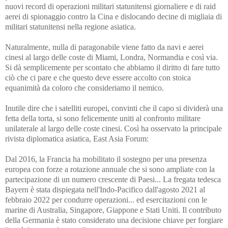
nuovi record di operazioni militari statunitensi giornaliere e di raid
aerei di spionaggio contro la Cina e dislocando decine di migliaia di
militari statunitensi nella regione asiatica.
Naturalmente, nulla di paragonabile viene fatto da navi e aerei
cinesi al largo delle coste di Miami, Londra, Normandia e così via.
Si dà semplicemente per scontato che abbiamo il diritto di fare tutto
ciò che ci pare e che questo deve essere accolto con stoica
equanimità da coloro che consideriamo il nemico.
Inutile dire che i satelliti europei, convinti che il capo si dividerà una
fetta della torta, si sono felicemente uniti al confronto militare
unilaterale al largo delle coste cinesi. Così ha osservato la principale
rivista diplomatica asiatica, East Asia Forum:
Dal 2016, la Francia ha mobilitato il sostegno per una presenza
europea con forze a rotazione annuale che si sono ampliate con la
partecipazione di un numero crescente di Paesi... La fregata tedesca
Bayern è stata dispiegata nell'Indo-Pacifico dall'agosto 2021 al
febbraio 2022 per condurre operazioni... ed esercitazioni con le
marine di Australia, Singapore, Giappone e Stati Uniti. Il contributo
della Germania è stato considerato una decisione chiave per forgiare