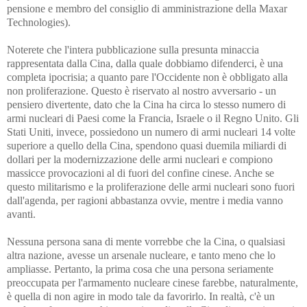
pensione e membro del consiglio di amministrazione della Maxar
Technologies).
Noterete che l'intera pubblicazione sulla presunta minaccia
rappresentata dalla Cina, dalla quale dobbiamo difenderci, è una
completa ipocrisia; a quanto pare l'Occidente non è obbligato alla
non proliferazione. Questo è riservato al nostro avversario - un
pensiero divertente, dato che la Cina ha circa lo stesso numero di
armi nucleari di Paesi come la Francia, Israele o il Regno Unito. Gli
Stati Uniti, invece, possiedono un numero di armi nucleari 14 volte
superiore a quello della Cina, spendono quasi duemila miliardi di
dollari per la modernizzazione delle armi nucleari e compiono
massicce provocazioni al di fuori del confine cinese. Anche se
questo militarismo e la proliferazione delle armi nucleari sono fuori
dall'agenda, per ragioni abbastanza ovvie, mentre i media vanno
avanti.
Nessuna persona sana di mente vorrebbe che la Cina, o qualsiasi
altra nazione, avesse un arsenale nucleare, e tanto meno che lo
ampliasse. Pertanto, la prima cosa che una persona seriamente
preoccupata per l'armamento nucleare cinese farebbe, naturalmente,
è quella di non agire in modo tale da favorirlo. In realtà, c'è un