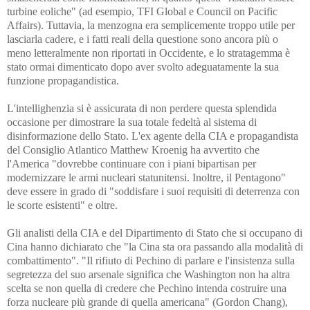
turbine eoliche" (ad esempio, TFI Global e Council on Pacific
Affairs). Tuttavia, la menzogna era semplicemente troppo utile per
lasciarla cadere, e i fatti reali della questione sono ancora più o
meno letteralmente non riportati in Occidente, e lo stratagemma è
stato ormai dimenticato dopo aver svolto adeguatamente la sua
funzione propagandistica.
L'intellighenzia si è assicurata di non perdere questa splendida
occasione per dimostrare la sua totale fedeltà al sistema di
disinformazione dello Stato. L'ex agente della CIA e propagandista
del Consiglio Atlantico Matthew Kroenig ha avvertito che
l'America "dovrebbe continuare con i piani bipartisan per
modernizzare le armi nucleari statunitensi. Inoltre, il Pentagono"
deve essere in grado di "soddisfare i suoi requisiti di deterrenza con
le scorte esistenti" e oltre.
Gli analisti della CIA e del Dipartimento di Stato che si occupano di
Cina hanno dichiarato che "la Cina sta ora passando alla modalità di
combattimento". "Il rifiuto di Pechino di parlare e l'insistenza sulla
segretezza del suo arsenale significa che Washington non ha altra
scelta se non quella di credere che Pechino intenda costruire una
forza nucleare più grande di quella americana" (Gordon Chang),