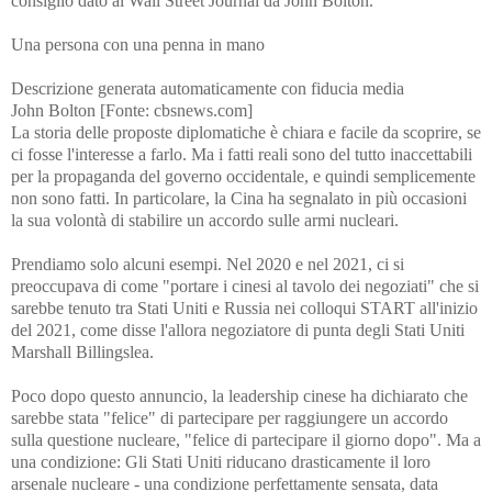
consiglio dato al Wall Street Journal da John Bolton.
Una persona con una penna in mano
Descrizione generata automaticamente con fiducia media
John Bolton [Fonte: cbsnews.com]
La storia delle proposte diplomatiche è chiara e facile da scoprire, se
ci fosse l'interesse a farlo. Ma i fatti reali sono del tutto inaccettabili
per la propaganda del governo occidentale, e quindi semplicemente
non sono fatti. In particolare, la Cina ha segnalato in più occasioni
la sua volontà di stabilire un accordo sulle armi nucleari.
Prendiamo solo alcuni esempi. Nel 2020 e nel 2021, ci si
preoccupava di come "portare i cinesi al tavolo dei negoziati" che si
sarebbe tenuto tra Stati Uniti e Russia nei colloqui START all'inizio
del 2021, come disse l'allora negoziatore di punta degli Stati Uniti
Marshall Billingslea.
Poco dopo questo annuncio, la leadership cinese ha dichiarato che
sarebbe stata "felice" di partecipare per raggiungere un accordo
sulla questione nucleare, "felice di partecipare il giorno dopo". Ma a
una condizione: Gli Stati Uniti riducano drasticamente il loro
arsenale nucleare - una condizione perfettamente sensata, data