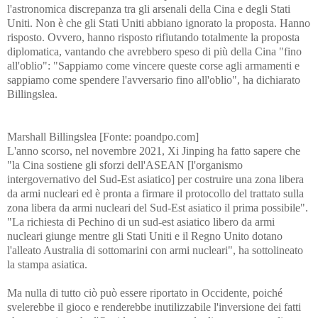
l'astronomica discrepanza tra gli arsenali della Cina e degli Stati
Uniti. Non è che gli Stati Uniti abbiano ignorato la proposta. Hanno
risposto. Ovvero, hanno risposto rifiutando totalmente la proposta
diplomatica, vantando che avrebbero speso di più della Cina "fino
all'oblio": "Sappiamo come vincere queste corse agli armamenti e
sappiamo come spendere l'avversario fino all'oblio", ha dichiarato
Billingslea.
Marshall Billingslea [Fonte: poandpo.com]
L'anno scorso, nel novembre 2021, Xi Jinping ha fatto sapere che
"la Cina sostiene gli sforzi dell'ASEAN [l'organismo
intergovernativo del Sud-Est asiatico] per costruire una zona libera
da armi nucleari ed è pronta a firmare il protocollo del trattato sulla
zona libera da armi nucleari del Sud-Est asiatico il prima possibile".
"La richiesta di Pechino di un sud-est asiatico libero da armi
nucleari giunge mentre gli Stati Uniti e il Regno Unito dotano
l'alleato Australia di sottomarini con armi nucleari", ha sottolineato
la stampa asiatica.
Ma nulla di tutto ciò può essere riportato in Occidente, poiché
svelerebbe il gioco e renderebbe inutilizzabile l'inversione dei fatti