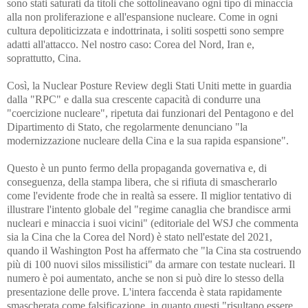
sono stati saturati da titoli che sottolineavano ogni tipo di minaccia
alla non proliferazione e all'espansione nucleare. Come in ogni
cultura depoliticizzata e indottrinata, i soliti sospetti sono sempre
adatti all'attacco. Nel nostro caso: Corea del Nord, Iran e,
soprattutto, Cina.
Così, la Nuclear Posture Review degli Stati Uniti mette in guardia
dalla "RPC" e dalla sua crescente capacità di condurre una
"coercizione nucleare", ripetuta dai funzionari del Pentagono e del
Dipartimento di Stato, che regolarmente denunciano "la
modernizzazione nucleare della Cina e la sua rapida espansione".
Questo è un punto fermo della propaganda governativa e, di
conseguenza, della stampa libera, che si rifiuta di smascherarlo
come l'evidente frode che in realtà sa essere. Il miglior tentativo di
illustrare l'intento globale del "regime canaglia che brandisce armi
nucleari e minaccia i suoi vicini" (editoriale del WSJ che commenta
sia la Cina che la Corea del Nord) è stato nell'estate del 2021,
quando il Washington Post ha affermato che "la Cina sta costruendo
più di 100 nuovi silos missilistici" da armare con testate nucleari. Il
numero è poi aumentato, anche se non si può dire lo stesso della
presentazione delle prove. L'intera faccenda è stata rapidamente
smascherata come falsificazione, in quanto questi "risultano essere