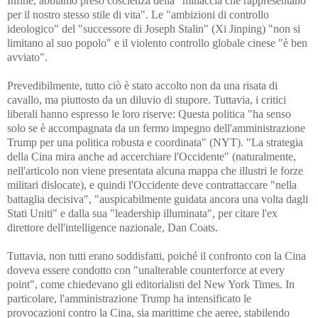
Infine, abbiamo preso coscienza della "minaccia che rappresentano
per il nostro stesso stile di vita". Le "ambizioni di controllo
ideologico" del "successore di Joseph Stalin" (Xi Jinping) "non si
limitano al suo popolo" e il violento controllo globale cinese "è ben
avviato".
Prevedibilmente, tutto ciò è stato accolto non da una risata di
cavallo, ma piuttosto da un diluvio di stupore. Tuttavia, i critici
liberali hanno espresso le loro riserve: Questa politica "ha senso
solo se è accompagnata da un fermo impegno dell'amministrazione
Trump per una politica robusta e coordinata" (NYT). "La strategia
della Cina mira anche ad accerchiare l'Occidente" (naturalmente,
nell'articolo non viene presentata alcuna mappa che illustri le forze
militari dislocate), e quindi l'Occidente deve contrattaccare "nella
battaglia decisiva", "auspicabilmente guidata ancora una volta dagli
Stati Uniti" e dalla sua "leadership illuminata", per citare l'ex
direttore dell'intelligence nazionale, Dan Coats.
Tuttavia, non tutti erano soddisfatti, poiché il confronto con la Cina
doveva essere condotto con "unalterable counterforce at every
point", come chiedevano gli editorialisti del New York Times. In
particolare, l'amministrazione Trump ha intensificato le
provocazioni contro la Cina, sia marittime che aeree, stabilendo