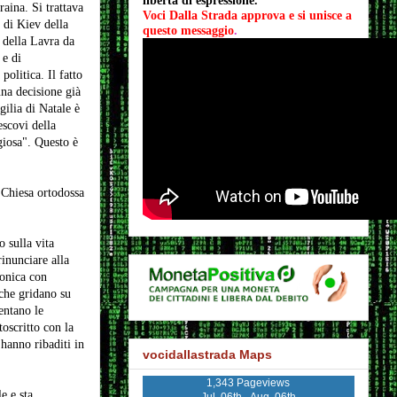
libertà di espressione.
aina. Si trattava
Voci Dalla Strada approva e si unisce a 
 di Kiev della
questo messaggio
.
e della Lavra da
 e di
politica. Il fatto
una decisione già
gilia di Natale è
escovi della
igiosa". Questo è
a Chiesa ortodossa
 sulla vita
rinunciare alla
nonica con
 che gridano su
entano le
oscritto con la
hanno ribaditi in
vocidallastrada Maps
1,343 Pageviews
e e sta
Jul. 06th - Aug. 06th