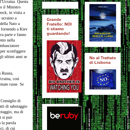
 l'Ucraina. Questa
o il Ministro
ock, in visita a
 ucraino a
Grande
 della Nato a
Fratello: NOI
ti stiamo
" fornendo a Kiev
guardando!
tra parte e fanno
nto nella
ambasciatore
 per sconfiggere
li ultimi anni se
No al Trattato
di Lisbona
a Russia,
Ucraina, così
armate russe. Se
 Consiglio di
tti di sabotaggio
botaggio, ma di
i si può
 la parola
ci, di cui