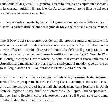
suoi crimini di guerra. Il 3 gennaio, l'esercito ucraino ha colpito un ospedale
 lanciarazzi multipli Himars. L'onda d'urto ha fatto saltare le finestre del repa
ve si trovavano persone e bambini.
ni internazionali competenti, tra cui l'Organizzazione mondiale della sanità e i
e Rossa, a parlare delle azioni del regime di Kiev, che continua a creare minacce
ime di Kiev e dei suoi sponsor occidentali alla proposta russa di un cessate il f
iara indicazione del loro desiderio di continuare la guerra "fino all'ultimo ucr
amente all'esercito ucraino di cessare il fuoco e ha definito il gesto puramente 
er rinforzare le truppe per continuare le ostilità con nuova forza". Neanche l'O
del Consiglio europeo Charles Michel ha definito il cessate il fuoco unilaterale 
 Bruxelles ha dimenticato la propria storia riscrivendo il mondo. Ricordo che e
ogo in Belgio anche nel 1914, durante la Prima Guerra Mondiale.
 è trasformato in una miniera d'oro per l'industria degli armamenti statunitense
llo (forse è per questo che Leone Tolstoj è stato bandito), l'élite statunitense,
a, fa gli interessi dei propri industriali che guadagnano dalle forniture in Ucrain
chieste del regime di Kiev, alla fine di dicembre 2022 Capitol Hill ha approvato
llari per l'anno fiscale in corso a favore dell'Ucraina e il 6 gennaio è stato ann
 miliardi di dollari in aiuti per le armi.