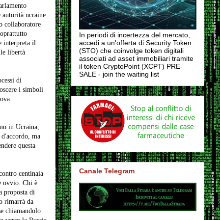
parlamento
 autorità ucraine
o collaboratore
soprattutto
In periodi di incertezza del mercato,
accedi a un'offerta di Security Token
 interpreta il
(STO) che coinvolge token digitali
le libertà
associati ad asset immobiliari tramite
il token CryptoPoint (XCPT) PRE-
SALE - join the waiting list
cessi di
scere i simboli
uova
smo in Ucraina,
o d'accordo, ma
endere questa
Canale Telegram
contro centinaia
 ovvio. Chi è
a proposta di
o rimarrà da
ise chiamandolo