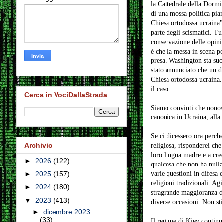
la Cattedrale della Dormiz
di una mossa politica pia
Chiesa ortodossa ucraina" 
parte degli scismatici. Tu
conservazione delle opinio
è che la messa in scena po
presa. Washington sta suon
stato annunciato che un d
Chiesa ortodossa ucraina. 
il caso.
Cerca in VociDallaStrada
Siamo convinti che nonosta
canonica in Ucraina, alla 
Se ci dicessero ora perché
Archivio
religiosa, risponderei che
loro lingua madre e a cred
►
2026
(122)
qualcosa che non ha nulla 
varie questioni in difesa 
►
2025
(157)
religioni tradizionali. A
►
2024
(180)
stragrande maggioranza d
▼
2023
(413)
diverse occasioni. Non st
►
dicembre 2023
(33)
Il regime di Kiev continua