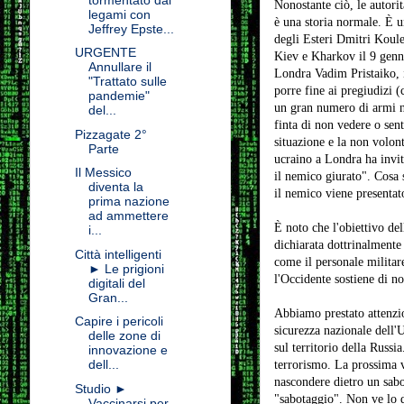
Nonostante ciò, le autorit
legami con
è una storia normale. È un
Jeffrey Epste...
degli Esteri Dmitri Koule
URGENTE
Kiev e Kharkov il 9 genna
Annullare il
Londra Vadim Pristaiko, in
"Trattato sulle
porre fine ai pregiudizi 
pandemie"
un gran numero di armi ne
del...
finta di non vedere o sen
Pizzagate 2°
situazione e la non volon
Parte
ucraino a Londra ha invit
Il Messico
il nemico giurato". Cosa 
diventa la
il nemico viene presenta
prima nazione
ad ammettere
È noto che l'obiettivo del
i...
dichiarata dottrinalmente 
Città intelligenti
come il personale militare
► Le prigioni
l'Occidente sostiene di n
digitali del
Gran...
Abbiamo prestato attenzion
Capire i pericoli
sicurezza nazionale dell'
delle zone di
sul territorio della Russi
innovazione e
dell...
terrorismo. La prossima v
nascondere dietro un sabo
Studio ►
"sabotaggio". Non ve lo di
Vaccinarsi per