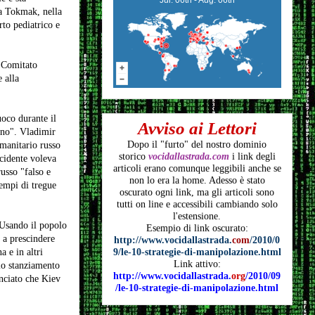
 a Tokmak, nella
rto pediatrico e
l Comitato
 alla
uoco durante il
Avviso ai Lettori
aino". Vladimir
Dopo il "furto" del nostro dominio
umanitario russo
storico
vocidallastrada.com
i link degli
ccidente voleva
articoli
erano comunque leggibili anche se
russo "falso e
non lo era la home. Adesso è stato
sempi di tregue
oscurato ogni link, ma gli articoli
sono
tutti on line e accessibili cambiando solo
l'estensione.
. Usando il popolo
Esempio di link oscurato:
 a prescindere
http://www.vocidallastrada.
com
/2010/0
a e in altri
9/le-10-strategie-di-manipolazione.html
Link attivo:
 lo stanziamento
http://www.vocidallastrada.
org
/2010/09
unciato che Kiev
/le-10-strategie-di-manipolazione.html