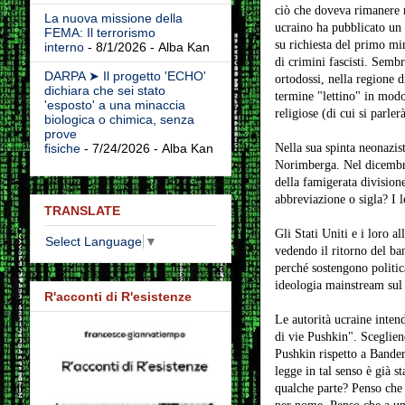
ciò che doveva rimanere n
La nuova missione della
ucraino ha pubblicato un 
FEMA: Il terrorismo
su richiesta del primo mi
interno
- 8/1/2026
- Alba Kan
di crimini fascisti.
Sembra 
DARPA ➤ Il progetto 'ECHO'
ortodossi, nella regione d
dichiara che sei stato
termine "lettino" in modo 
'esposto' a una minaccia
religiose (di cui si parler
biologica o chimica, senza
prove
Nella sua spinta neonazist
fisiche
- 7/24/2026
- Alba Kan
Norimberga. Nel dicembre
della famigerata division
abbreviazione o sigla? I 
TRANSLATE
Gli Stati Uniti e i loro 
Select Language
▼
vedendo il ritorno del ba
perché sostengono politic
ideologia mainstream sul t
R'acconti di R'esistenze
Le autorità ucraine intend
di vie Pushkin". Sceglie
Pushkin rispetto a Bander
legge in tal senso è già 
qualche parte? Penso che 