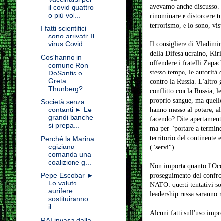
avevamo anche discusso. 
il covid quattro
o più vol...
rinominare e distorcere t
terrorismo, e lo sono, vis
I fatti scientifici
sono arrivati: Il
virus Covid ...
Il consigliere di Vladimir
della Difesa ucraino, Kir
Cos'hanno in
offendere i fratelli Zapa
comune Ron
stesso tempo, le autorità
DeSantis e
Greta
contro la Russia. L'altro
Thunberg?
conflitto con la Russia, 
proprio sangue, ma quello
Società senza
contanti ► Le
hanno messo al potere, al
grandi banche
facendo? Dite apertamente 
si prepa...
ma per "portare a termine
territorio del continente 
Perché la Marina
egiziana
("servi").
comanda una
coalizione g...
Non importa quanto l'Occi
Pepe Escobar ►
proseguimento del confron
Le valute
NATO: questi tentativi son
aurifere
leadership russa saranno r
sostituiranno
il...
Alcuni fatti sull'uso impr
RAI invasa dalla