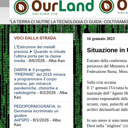
"LA TERRA CI NUTRE LA TECNOLOGIA CI GUIDA: COLTIVIAMO
16 gennaio 2023
VOCI DALLA STRADA
L'Estinzione dei metalli
Situazione in
preziosi ➤ Quando si chiude
l'ultima porta per la classe
media
- 8/6/2026
- Alba Kan
Estratto della conferenz
portavoce del Ministero de
DARPA ➤ Il progetto
Federazione Russa, Mosc
"PREPARE" del 2018 mirava
a programmare il corpo
Sulla crisi ucraina
umano, per minacce
Il 1° gennaio l'Ucraina ha
pandemiche, chimiche e
radiologiche
- 8/2/2026
- Alba
nazionale dell'"Agente Hit
Kan
ucraino responsabile dell
ucraini, russi, polacchi e
PEDOPORMOGRAFIA: In
archivi declassificati dall
Germania incriminato un
giudice
dell'SPD
- 8/1/2026
- Alba
In suo onore si sono tenute
Kan
Direi nella "migliore" (ci