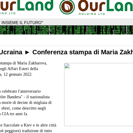
 INSIEME IL FUTURO"
 Ucraina ► Conferenza stampa di Maria Zak
a stampa di Maria Zakharova,
gli Affari Esteri della
a, 12 gennaio 2022.
 celebrato l'anniversario
ler Bandera" - il nazionalista
a morte di decine di migliaia di
d ebrei, come descritto negli
a CIA tre anni fa.
 fiaccolate a Kiev e in altre città.
oè peggiore) tradizione di tutto