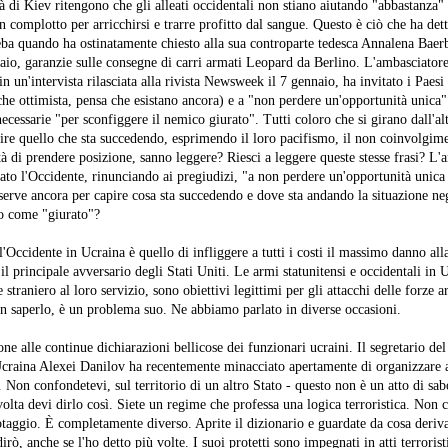
à di Kiev ritengono che gli alleati occidentali non stiano aiutando "abbastanza"
 complotto per arricchirsi e trarre profitto dal sangue. Questo è ciò che ha dett
ba quando ha ostinatamente chiesto alla sua controparte tedesca Annalena Baerb
io, garanzie sulle consegne di carri armati Leopard da Berlino. L'ambasciatore
 un'intervista rilasciata alla rivista Newsweek il 7 gennaio, ha invitato i Paesi
(che ottimista, pensa che esistano ancora) e a "non perdere un'opportunità unica
cessarie "per sconfiggere il nemico giurato". Tutti coloro che si girano dall'al
tire quello che sta succedendo, esprimendo il loro pacifismo, il non coinvolgime
tà di prendere posizione, sanno leggere? Riesci a leggere queste stesse frasi? L'
ato l'Occidente, rinunciando ai pregiudizi, "a non perdere un'opportunità unica
serve ancora per capire cosa sta succedendo e dove sta andando la situazione neg
to come "giurato"?
l'Occidente in Ucraina è quello di infliggere a tutti i costi il massimo danno all
il principale avversario degli Stati Uniti. Le armi statunitensi e occidentali in 
 straniero al loro servizio, sono obiettivi legittimi per gli attacchi delle forze 
on saperlo, è un problema suo. Ne abbiamo parlato in diverse occasioni.
e alle continue dichiarazioni bellicose dei funzionari ucraini. Il segretario del
Ucraina Alexei Danilov ha recentemente minacciato apertamente di organizzare a
a. Non confondetevi, sul territorio di un altro Stato - questo non è un atto di sa
olta devi dirlo così. Siete un regime che professa una logica terroristica. Non c
taggio. È completamente diverso. Aprite il dizionario e guardate da cosa deriva
rò, anche se l'ho detto più volte. I suoi protetti sono impegnati in atti terroristi