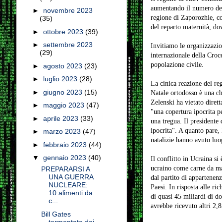
aumentando il numero dei 
►
novembre 2023
regione di Zaporozhie, con
(35)
del reparto maternità, do
►
ottobre 2023
(39)
►
settembre 2023
Invitiamo le organizzazio
(29)
internazionale della Croc
popolazione civile.
►
agosto 2023
(23)
►
luglio 2023
(28)
La cinica reazione del reg
►
giugno 2023
(15)
Natale ortodosso è una ch
Zelenski ha vietato dirett
►
maggio 2023
(47)
"una copertura ipocrita p
►
aprile 2023
(33)
una tregua. Il presidente 
ipocrita". A quanto pare,
►
marzo 2023
(47)
natalizie hanno avuto lu
►
febbraio 2023
(44)
▼
gennaio 2023
(40)
Il conflitto in Ucraina si
ucraino come carne da mace
PREPARARSI A
UNA GUERRA
dal partito di appartenenz
NUCLEARE:
Paesi. In risposta alle ri
10 alimenti da
di quasi 45 miliardi di do
c...
avrebbe ricevuto altri 2,85
Bill Gates
tormentato dai