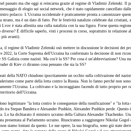
el passato ma che oggi si reincarna grazie al regime di Vladimir Zelenski. Il 
messaggio di elogio sui social network, che è stato rapidamente cancellato dalle
nistro polacco. L'Ucraina occidentale è praticamente pronta a canonizzare quest
strano, ma è un dato di fatto. Per le festività natalizie celebrate dai cristiani, 
i Lvov è stata allestita una culla natalizia con la sua figura. Forse questa regione
diverso? È difficile saperlo, visti i processi in corso, soprattutto in relazione al
à più avanti).
a, il regime di Vladimir Zelenski osò mettere in discussione le decisioni dei pro
 2022, la Corte Suprema dell'Ucraina ha confermato la decisione di non ricono
e SS Galizia come nazisti. Ma cos'è la SS? Per cosa è un'abbreviazione? Una n
leader di Kiev ci diranno cosa pensano che sia la SS?
alleati della NATO chiudono ipocritamente un occhio sulla coltivazione del nazi
nderismo come parte della lotta contro la Russia. Non lo fanno perché non son
amente l'Ucraina. La coltivano e la incoraggiano facendo di tutto proprio per r
erritorio dell'Ucraina.
ono legittimare "la lotta contro le conseguenze della russificazione" e "la lotta 
ndo tra Stepan Bandera e Alexander Pushkin, Alexander Pushkin perde. Questo è
a. Lo ha dichiarato il ministro ucraino della Cultura Alexander Tkachenko. Un
stata presentata al Parlamento ucraino. Riusciranno a raggiungere Nikolai Gogol 
non siamo lontani da questo. Le sue opere, la sua biografia, sono già state der