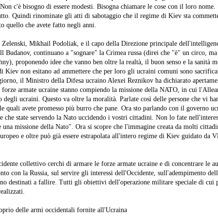
Non c'è bisogno di essere modesti. Bisogna chiamare le cose con il loro nome.
utto. Quindi rinominate gli atti di sabotaggio che il regime di Kiev sta commett
to quello che avete fatto negli anni.
 Zelenski, Mikhail Podoliak, e il capo della Direzione principale dell'intelligen
ill Budanov, continuano a "sognare" la Crimea russa (direi che "è" un circo, ma
chny), proponendo idee che vanno ben oltre la realtà, il buon senso e la sanità m
 di Kiev non esitano ad ammettere che per loro gli ucraini comuni sono sacrificab
 giorno, il Ministro della Difesa ucraino Alexei Reznikov ha dichiarato apertame
le forze armate ucraine stanno compiendo la missione della NATO, in cui l'Allea
 degli ucraini. Questo va oltre la moralità. Parlate così delle persone che vi ha
le quali avete promesso più burro che pane. Ora sto parlando con il governo ucr
che state servendo la Nato uccidendo i vostri cittadini. Non lo fate nell'interes
 una missione della Nato". Ora si scopre che l'immagine creata da molti cittadin
europeo e oltre può già essere estrapolata all'intero regime di Kiev guidato da 
dente collettivo cerchi di armare le forze armate ucraine e di concentrare le au
to con la Russia, sul servire gli interessi dell'Occidente, sull'adempimento dell
o destinati a fallire. Tutti gli obiettivi dell'operazione militare speciale di cui 
ealizzati.
oprio delle armi occidentali fornite all'Ucraina