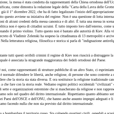
ione, la messa è stata condotta da rappresentanti della Chiesa ortodossa dell'Ucr
nificata, come dimostra la redazione legale della "Carta della Lavra delle Grotte
già il 1° dicembre 2022, che ha di fatto legalizzato l'inizio dell'appropriazion
tto questo avviene su iniziativa del regime. Non è una questione di lotta interna
ni di alcuni credenti della messa canonica e di altri. È tutta una messa in scena 
litica non è opera di cittadini ucraini. È tutto imposto loro dall'esterno, come 
ando il primo violino. Tutto questo non è bastato alle autorità di Kiev. Alla vi
ecreto di Vladimir Zelenski ha sospeso la cittadinanza di 13 metropoliti e arciv
Nella letteratura religiosa, filosofica e storica si parla di "indignazione antirel
nte tutti questi orribili crimini il regime di Kiev non riuscirà a distruggere l
quale è associata la stragrande maggioranza dei fedeli ortodossi del Paese.
 noi, come rappresentanti di strutture pubbliche di un altro Stato, ci esprimiamo
 è normale difendere le libertà, anche religiose, di persone che sono costrette a 
ere che la storia sia stata diversa. E ora sostituisce la religione tradizionale ca
a che fare con la storia reale. Vediamo regimi politici occidentali "civilizzati"
di sette e organizzazioni estremiste che si mascherano da religiose e non rappres
giamo solo nel quadro del diritto internazionale. Rispettiamo quanto abbiamo sott
ei Paesi dell'OSCE e dell'ONU, che hanno anche assunto impegni adeguati e li 
iamo facendo nulla che non sia previsto dal diritto internazionale.
 a bombardare il territorio russo. Sta colpendo quartieri civili, ospedali e scuol