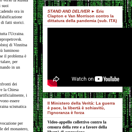
o verso la Russia
i suoi
STAND AND DELIVER
► Eric
ccadendo ora in
Clapton e Van Morrison contro la
falsificazione
dittatura della pandemia (sub. ITA)
i fatti storici.
utta l'Ucraina.
epropetrovsk.
lstoj di Vinnitsa
più luminoso
se il problema è
talare, per
ormando in un
nfronti dei
re la Chiesa
rtificialmente, i
evono essere
Il Ministero della Verità: La guerra
craina scismatica
è pace, la libertà è schiavitù,
l'ignoranza è forza
Video-appello collettivo contro la 
ovocazione per
censura della rete e a favore della 
ale del monastero,