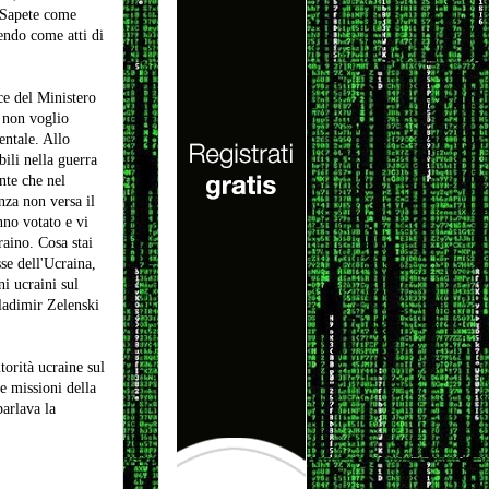
 Sapete come
endo come atti di
ce del Ministero
 non voglio
entale. Allo
ili nella guerra
nte che nel
nza non versa il
nno votato e vi
aino. Cosa stai
se dell'Ucraina,
i ucraini sul
Vladimir Zelenski
torità ucraine sul
e missioni della
parlava la