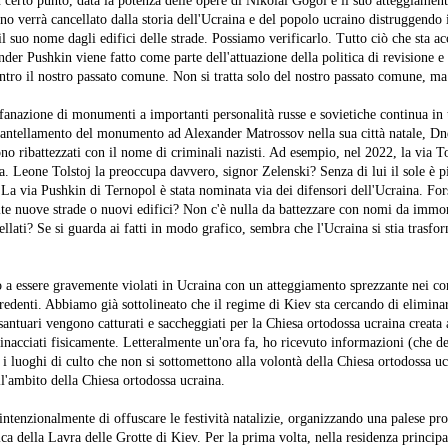
certo punto, data la potenza delle opere di Nikolai Gogol e il suo atteggiament
rno verrà cancellato dalla storia dell'Ucraina e del popolo ucraino distruggendo 
 suo nome dagli edifici delle strade. Possiamo verificarlo. Tutto ciò che sta a
der Pushkin viene fatto come parte dell'attuazione della politica di revisione e 
contro il nostro passato comune. Non si tratta solo del nostro passato comune, ma d
nazione di monumenti a importanti personalità russe e sovietiche continua in t
antellamento del monumento ad Alexander Matrossov nella sua città natale, Dn
ono ribattezzati con il nome di criminali nazisti. Ad esempio, nel 2022, la via To
era. Leone Tolstoj la preoccupa davvero, signor Zelenski? Senza di lui il sole è 
 La via Pushkin di Ternopol è stata nominata via dei difensori dell'Ucraina. For
ite nuove strade o nuovi edifici? Non c'è nulla da battezzare con nomi da immor
llati? Se si guarda ai fatti in modo grafico, sembra che l'Ucraina si stia trasf
o a essere gravemente violati in Ucraina con un atteggiamento sprezzante nei co
credenti. Abbiamo già sottolineato che il regime di Kiev sta cercando di elimina
santuari vengono catturati e saccheggiati per la Chiesa ortodossa ucraina creata a
nacciati fisicamente. Letteralmente un'ora fa, ho ricevuto informazioni (che d
e i luoghi di culto che non si sottomettono alla volontà della Chiesa ortodossa u
ll'ambito della Chiesa ortodossa ucraina.
intenzionalmente di offuscare le festività natalizie, organizzando una palese pr
ca della Lavra delle Grotte di Kiev. Per la prima volta, nella residenza princip