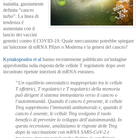
malattia, giustamente
definita “cancro
turbo”. La linea di
tendenza è
aumentata con il
lancio dei vaccini
genetici contro il COVID-19. Quale meccanismo potrebbe spiegare
un’iniezione di mRNA Pfizer o Moderna e la genesi del cancro?
Kyriakopoulos et al
hanno recentemente pubblicato un'indagine
approfondita sulla risposta delle cellule T regolatorie dopo aver
incontrato ripetute iniezioni di mRNA estraneo.
“Un equilibrio omeostatico inappropriato tra le cellule
T effettrici, T regolatrici e T regolatrici della memoria
può dirigere il sistema immunitario verso il cancro o
l’autoimmunità. Quando il cancro è presente, le cellule
Treg sopprimono l’immunità antitumorale e, quando il
cancro è assente, le cellule Treg svolgono il ruolo
benefico di prevenire lo sviluppo dell’autoimmunità. In
questa recensione, analizziamo le risposte delle Treg
dopo la vaccinazione con mRNA SARS-CoV-2 e