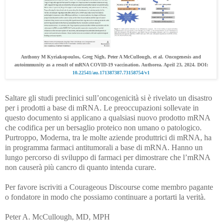
Anthony M Kyriakopoulos, Greg Nigh, Peter A McCullough, et al. Oncogenesis and
autoimmunity as a result of mRNA COVID-19 vaccination. Authorea. April 23, 2024. DOI:
10.22541/au.171387387.73158754/v1
Saltare gli studi preclinici sull’oncogenicità si è rivelato un disastro
per i prodotti a base di mRNA. Le preoccupazioni sollevate in
questo documento si applicano a qualsiasi nuovo prodotto mRNA
che codifica per un bersaglio proteico non umano o patologico.
Purtroppo, Moderna, tra le molte aziende produttrici di mRNA, ha
in programma farmaci antitumorali a base di mRNA. Hanno un
lungo percorso di sviluppo di farmaci per dimostrare che l’mRNA
non causerà più cancro di quanto intenda curare.
Per favore iscriviti a Courageous Discourse come membro pagante
o fondatore in modo che possiamo continuare a portarti la verità.
Peter A. McCullough, MD, MPH