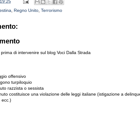
19:25
estina
,
Regno Unito
,
Terrorismo
ento:
mmento
prima di intervenire sul blog Voci Dalla Strada
gio offensivo
gono turpiloquio
to razzista o sessista
uto costituisce una violazione delle leggi italiane (istigazione a delinqu
 ecc.)