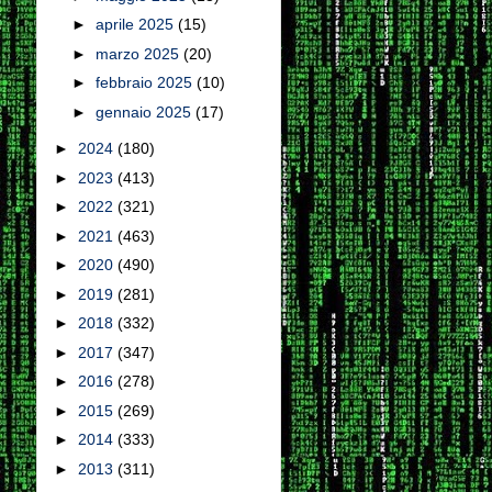
►
aprile 2025
(15)
►
marzo 2025
(20)
►
febbraio 2025
(10)
►
gennaio 2025
(17)
►
2024
(180)
►
2023
(413)
►
2022
(321)
►
2021
(463)
►
2020
(490)
►
2019
(281)
►
2018
(332)
►
2017
(347)
►
2016
(278)
►
2015
(269)
►
2014
(333)
►
2013
(311)