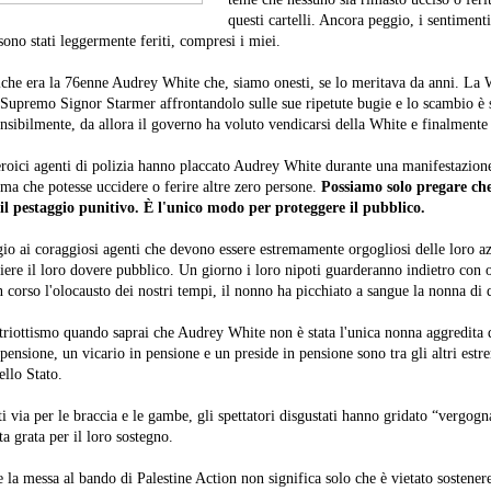
questi cartelli. Ancora peggio, i sentimenti
sono stati leggermente feriti, compresi i miei.
tiche era la 76enne Audrey White che, siamo onesti, se lo meritava da anni. La 
Supremo Signor Starmer affrontandolo sulle sue ripetute bugie e lo scambio è s
sibilmente, da allora il governo ha voluto vendicarsi della White e finalmente c
eroici agenti di polizia hanno placcato Audrey White durante una manifestazion
ima che potesse uccidere o ferire altre zero persone.
Possiamo solo pregare ch
il pestaggio punitivo. È l'unico modo per proteggere il pubblico.
 ai coraggiosi agenti che devono essere estremamente orgogliosi delle loro a
piere il loro dovere pubblico. Un giorno i loro nipoti guarderanno indietro con 
 corso l'olocausto dei nostri tempi, il nonno ha picchiato a sangue la nonna di 
atriottismo quando saprai che Audrey White non è stata l'unica nonna aggredita d
pensione, un vicario in pensione e un preside in pensione sono tra gli altri estr
ello Stato.
 via per le braccia e le gambe, gli spettatori disgustati hanno gridato “vergogn
ata grata per il loro sostegno.
 la messa al bando di Palestine Action non significa solo che è vietato sostener