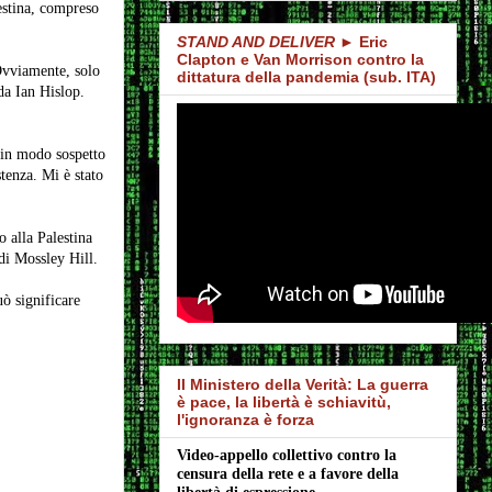
lestina, compreso
STAND AND DELIVER
► Eric
Clapton e Van Morrison contro la
Ovviamente, solo
dittatura della pandemia (sub. ITA)
da Ian Hislop.
 in modo sospetto
stenza. Mi è stato
o alla Palestina
di Mossley Hill.
uò significare
Il Ministero della Verità: La guerra
è pace, la libertà è schiavitù,
l'ignoranza è forza
Video-appello collettivo contro la 
censura della rete e a favore della 