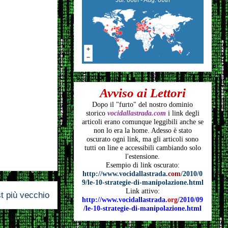
Avviso ai Lettori
Dopo il "furto" del nostro dominio
storico
vocidallastrada.com
i link degli
articoli
erano comunque leggibili anche se
non lo era la home. Adesso è stato
oscurato ogni link, ma gli articoli
sono
tutti on line e accessibili cambiando solo
l'estensione.
Esempio di link oscurato:
http://www.vocidallastrada.
com
/2010/0
9/le-10-strategie-di-manipolazione.html
Link attivo:
t più vecchio
http://www.vocidallastrada.
org
/2010/09
/le-10-strategie-di-manipolazione.html