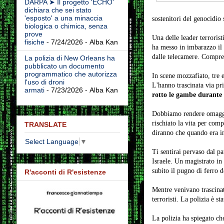
DARPA ➤ Il progetto 'ECHO'
dichiara che sei stato
'esposto' a una minaccia
sostenitori del genocidio 
biologica o chimica, senza
prove
Una delle leader terroris
fisiche
- 7/24/2026
- Alba Kan
ha messo in imbarazzo il 
dalle telecamere. Compren
La polizia di New Orleans ha
pubblicato un documento
programmatico che autorizza
In scene mozzafiato, tre 
l'uso di droni
L'hanno trascinata via pr
armati
- 7/23/2026
- Alba Kan
rotto le gambe durante 
Dobbiamo rendere omaggio
rischiato la vita per com
TRANSLATE
diranno che quando era in
Select Language
▼
Ti sentirai pervaso dal p
Israele. Un magistrato in 
subito il pugno di ferro d
R'acconti di R'esistenze
Mentre venivano trascinati
terroristi. La polizia è st
La polizia ha spiegato che