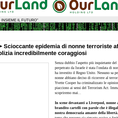
 INSIEME IL FUTURO"
 Scioccante epidemia di nonne terroriste af
olizia incredibilmente coraggiosi
Senza dubbio l'aspetto più inquietante del
perpetrato da Israele è stata l'ondata di no
ha investito il Regno Unito. Nessuno sa pe
nonne abbiano deciso di ricorrere al terr
Yvette Cooper ha criminalizzato le opinion
piacciono ai sensi del Terrorism Act. Imm
scopriremo mai...
In scene devastanti a Liverpool, nonne 
brandito cartelli con parole che è illegal
nostra democrazia amante della libertà
teme che nessuno sia rimasto ucciso o ferit