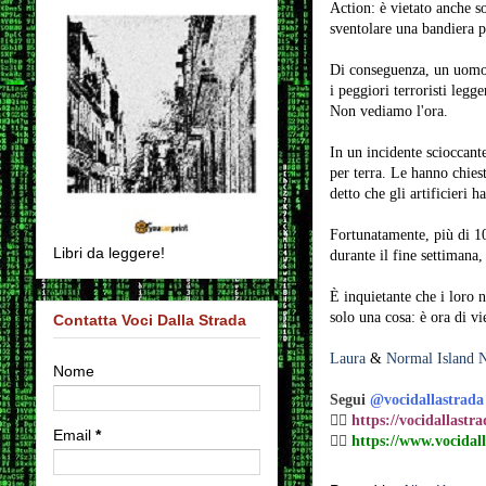
Action: è vietato anche so
sventolare una bandiera pa
Di conseguenza, un uomo è
i peggiori terroristi leg
Non vediamo l'ora.
In un incidente scioccant
per terra. Le hanno chiest
detto che gli artificieri 
Fortunatamente, più di 100
Libri da leggere!
durante il fine settimana
È inquietante che i loro n
solo una cosa: è ora di vi
Contatta Voci Dalla Strada
Laura
&
Normal Island 
Nome
Segui
@vocidallastrada
👉🏼
https://vocidallastr
Email
*
👉🏼
https://www.vocidall