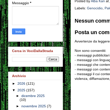
Posted by
Alba Kan
at
Messaggio
*
Labels:
Genocidio
,
Pal
Nessun comm
Posta un co
Avvertenze da leggere 
Non sono consentiti:
Cerca in VociDallaStrada
- messaggi pubblicitari
- messaggi con linguag
- messaggi che conten
- messaggi con contenu
- messaggi il cui conten
Archivio
violenza, diffamazione,
►
2026
(121)
▼
2025
(157)
►
dicembre 2025
(10)
►
novembre 2025
(7)