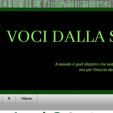
X
Odysee