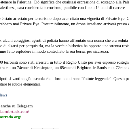
stenere la Palestina. Ciò significa che qualsiasi espressione di sostegno alla Pa
lestinese, sarà considerata terrorismo, punibile con fino a 14 anni di carcere.
 stato arrestato per terrorismo dopo aver citato una vignetta di Private Eye. 
gerebbero mai Private Eye. Presumibilmente, un drone israeliano arriverà presto 
e, alcuni coraggiosi agenti di polizia hanno affrontato una nonna che era seduta
o di alzarsi per perquisirla, ma la vecchia bisbetica ha opposto una strenua resi
hanno fatto esplodere in modo controllato la sua borsa, per sicurezza.
 terroristi sono stati arrestati in tutto il Regno Unito per aver espresso sostegn
, tra cui un 74enne di Kensington, un 65enne di Brighton-le-Sands e un 72enne 
ipoti si vantino già a scuola che i loro nonni sono “fottute leggende”. Questo p
etare le scuole elementari.
News
anche su Telegram
ada.substack.com/
astrada.org/