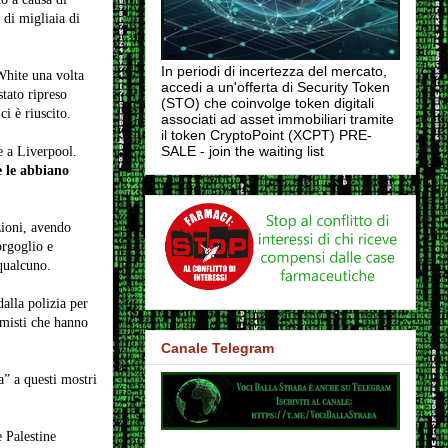
 di migliaia di
In periodi di incertezza del mercato,
White una volta
accedi a un'offerta di Security Token
tato ripreso
(STO) che coinvolge token digitali
i è riuscito.
associati ad asset immobiliari tramite
il token CryptoPoint (XCPT) PRE-
SALE - join the waiting list
e a Liverpool.
e le abbiano
zioni, avendo
orgoglio e
qualcuno.
alla polizia per
emisti che hanno
Canale Telegram
a” a questi mostri
e Palestine