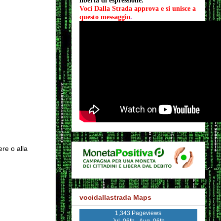
libertà di espressione.
Voci Dalla Strada approva e si unisce a 
questo messaggio
.
ere o alla
vocidallastrada Maps
1,343 Pageviews
Jul. 06th - Aug. 06th