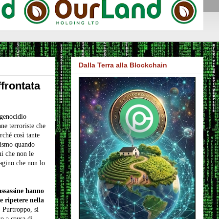
Dalla Terra alla Blockchain
frontata
 genocidio
nne terroriste che
rché così tante
orismo quando
i che non le
agino che non lo
assassine hanno
e ripetere nella
.
Purtroppo, si
o a causa di