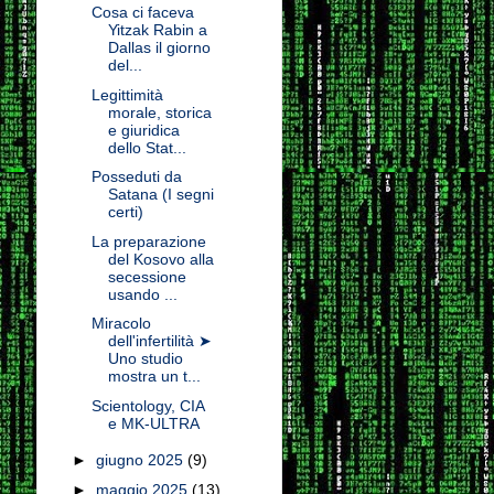
Cosa ci faceva
Yitzak Rabin a
Dallas il giorno
del...
Legittimità
morale, storica
e giuridica
dello Stat...
Posseduti da
Satana (I segni
certi)
La preparazione
del Kosovo alla
secessione
usando ...
Miracolo
dell'infertilità ➤
Uno studio
mostra un t...
Scientology, CIA
e MK-ULTRA
►
giugno 2025
(9)
►
maggio 2025
(13)