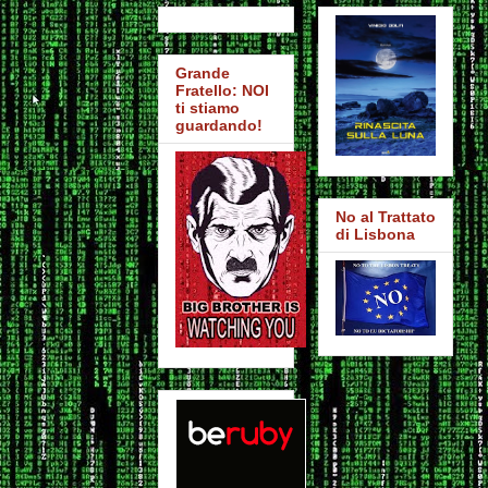
Grande
Fratello: NOI
ti stiamo
guardando!
No al Trattato
di Lisbona