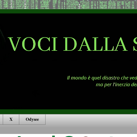
X
Odysee