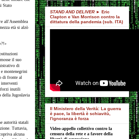
i Stato
STAND AND DELIVER
► Eric
Clapton e Van Morrison contro la
re all'Assemblea
dittatura della pandemia (sub. ITA)
ezza età si alzò
o?!»
ostituzioni
mosse il suo
istrativo di
i e montenegrini
 di fronte al
 interventi
forzi inutili
 della Jugoslavia
Il Ministero della Verità: La guerra
è pace, la libertà è schiavitù,
l'ignoranza è forza
 autorità statali
azione. Tuttavia,
Video-appello collettivo contro la 
censura della rete e a favore della 
copriva alcuna