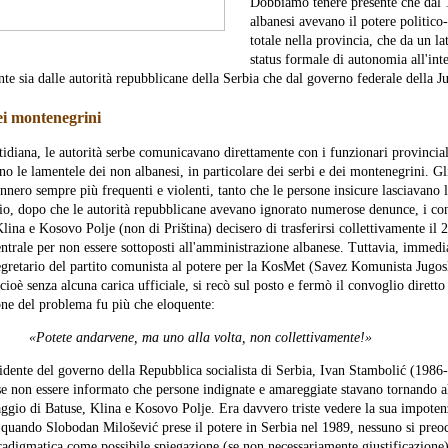
Dobbiamo tenere presente che dal 
albanesi avevano il potere politico
totale nella provincia, che da un l
status formale di autonomia all'int
te sia dalle autorità repubblicane della Serbia che dal governo federale della J
dei montenegrini
tidiana, le autorità serbe comunicavano direttamente con i funzionari provinciali
o le lamentele dei non albanesi, in particolare dei serbi e dei montenegrini. Gl
nnero sempre più frequenti e violenti, tanto che le persone insicure lasciavano 
io, dopo che le autorità repubblicane avevano ignorato numerose denunce, i con
Klina e Kosovo Polje (non di Priština) decisero di trasferirsi collettivamente il
ntrale per non essere sottoposti all'amministrazione albanese. Tuttavia, imme
segretario del partito comunista al potere per la KosMet (Savez Komunista Jugo
cioè senza alcuna carica ufficiale, si recò sul posto e fermò il convoglio diretto
one del problema fu più che eloquente:
«Potete andarvene, ma uno alla volta, non collettivamente!»
sidente del governo della Repubblica socialista di Serbia, Ivan Stambolić (1986
se non essere informato che persone indignate e amareggiate stavano tornando a
ggio di Batuse, Klina e Kosovo Polje. Era davvero triste vedere la sua impoten
i, quando Slobodan Milošević prese il potere in Serbia nel 1989, nessuno si preo
radigmatica come possibile spiegazione (se non necessariamente giustificazione)