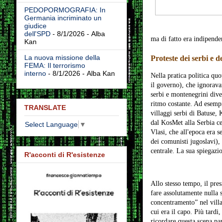
PEDOPORMOGRAFIA: In
Germania incriminato un
giudice
dell'SPD
- 8/1/2026
- Alba
ma di fatto era indipenden
Kan
La nuova missione della
Proteste dei serbi e 
FEMA: Il terrorismo
interno
- 8/1/2026
- Alba Kan
Nella pratica politica quo
il governo), che ignoravan
serbi e montenegrini dive
ritmo costante. Ad esemp
TRANSLATE
villaggi serbi di Batuse, 
dal KosMet alla Serbia ce
Select Language
▼
Vlasi, che all'epoca era 
dei comunisti jugoslavi), 
centrale. La sua spiegazi
R'acconti di R'esistenze
Allo stesso tempo, il pre
fare assolutamente nulla 
concentramento” nel villa
cui era il capo. Più tard
ricordare questa scena pa