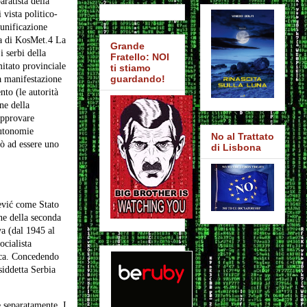
ratista della
 vista politico-
'unificazione
ra di KosMet.4 La
Grande
 serbi della
Fratello: NOI
itato provinciale
ti stiamo
guardando!
na manifestazione
nto (le autorità
ne della
 approvare
autonomie
No al Trattato
ò ad essere uno
di Lisbona
šević come Stato
ine della seconda
va (dal 1945 al
ocialista
tica. Concedendo
siddetta Serbia
 separatamente. I