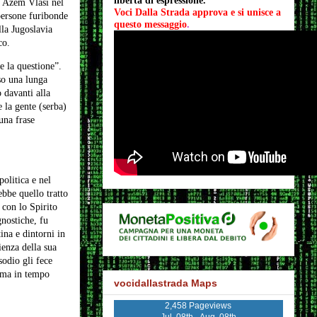
libertà di espressione.
se Azem Vlasi nel
Voci Dalla Strada approva e si unisce a 
persone furibonde
questo messaggio
.
lla Jugoslavia
co.
e la questione”.
so una lunga
 davanti alla
e la gente (serba)
una frase
olitica e nel
ebbe quello tratto
 con lo Spirito
gnostiche, fu
ina e dintorni in
ienza della sua
sodio gli fece
lema in tempo
vocidallastrada Maps
2,458 Pageviews
Jul. 08th - Aug. 08th