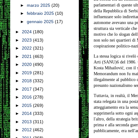
parlamentari di queste ult
►
marzo 2025
(20)
della Repubblica di Serbi
►
febbraio 2025
(10)
influenzare solo indirett
►
gennaio 2025
(17)
autonome avevano una prop
struttura sia verticale ch
►
2024
(180)
motivo che lo slogan dell
►
2023
(413)
non solo nei quartieri di 
cospirazione politico-nazi
►
2022
(321)
La stessa logica si rive
►
2021
(463)
Arti (SANU)6 del 1986. Gl
►
2020
(490)
Kosta Mihailović, con il 
►
2019
(281)
Memorandum non fu mai ac
illegalmente al pubblico d
►
2018
(332)
presunto nazionalismo ser
►
2017
(347)
Tuttavia, in realtà, il M
►
2016
(278)
stata relegata in una posi
►
2015
(269)
atteggiamento era la sens
sopprimerla sotto ogni asp
►
2014
(333)
l'altro, della strategia b
►
2013
(311)
prima e alla seconda gue
►
2012
(462)
pubblicamente, era nell'a
►
2011
(368)