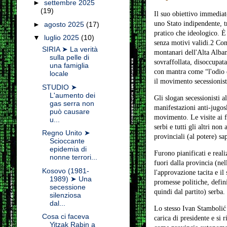
►
settembre 2025
(19)
Il suo obiettivo immediato
uno Stato indipendente, tr
►
agosto 2025
(17)
pratico che ideologico. È 
▼
luglio 2025
(10)
senza motivi validi.2 Con
SIRIA ➤ La verità
montanari dell'Alta Alban
sulla pelle di
sovraffollata, disoccupata
una famiglia
con mantra come “l'odio d
locale
il movimento secessionist
STUDIO ➤
L'aumento dei
Gli slogan secessionisti 
gas serra non
manifestazioni anti-jugosl
può causare
movimento. Le visite ai fu
u...
serbi e tutti gli altri no
Regno Unito ➤
provinciali (al potere) sa
Scioccante
epidemia di
Furono pianificati e real
nonne terrori...
fuori dalla provincia (ne
Kosovo (1981-
l'approvazione tacita e il
1989) ➤ Una
promesse politiche, defini
secessione
quindi dal partito) serba.
silenziosa
dal...
Lo stesso Ivan Stambolić f
Cosa ci faceva
carica di presidente e si 
Yitzak Rabin a