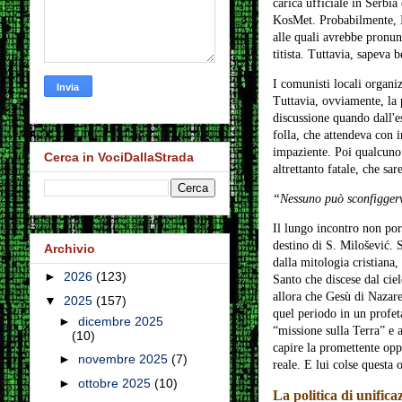
carica ufficiale in Serbia
KosMet. Probabilmente, I
alle quali avrebbe pronunc
titista. Tuttavia, sapeva 
I comunisti locali organi
Tuttavia, ovviamente, la 
discussione quando dall'e
folla, che attendeva con i
impaziente. Poi qualcuno 
Cerca in VociDallaStrada
altrettanto fatale, che sa
“Nessuno può sconfigger
Il lungo incontro non por
destino di S. Milošević. S
Archivio
dalla mitologia cristiana
►
2026
(123)
Santo che discese dal ciel
allora che Gesù di Nazare
▼
2025
(157)
quel periodo in un profeta
►
dicembre 2025
“missione sulla Terra” e a
(10)
capire la promettente opp
►
novembre 2025
(7)
reale. E lui colse questa
►
ottobre 2025
(10)
La politica di unifica