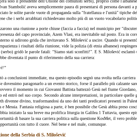
 (era solo il presidente dell'Unione dei comunisti serbi), proprio come l'albane
van Stambolić aveva semplicemente paura di presentarsi di persona davanti a 
iato le solite parole vuote di propaganda sulla “fratellanza e l'unità” tipiche de
bene che i serbi arrabbiati richiedevano molto più di un vuoto vocabolario politi
zzarono una riunione a porte chiuse (faccia a faccia) nel municipio per “discuter
presenza del capo provinciale, Azem Vlasi, era inevitabile sul posto. Era in cor
sterno si udirono grida che invitavano S. Milošević a uscire. Quando si presentò
mpazienza i risultati della riunione, vide la polizia (di etnia albanese) respinger
(serbo) gridò le parole fatali: “Siamo stati sconfitti!”. E S. Milošević esclamò 
rebbe diventata il punto di riferimento della sua carriera:
vi!”
tò a conclusioni immediate, ma questo episodio segnò una svolta nella carriera p
e dovessimo paragonarlo a un evento storico, forse il parallelo più calzante sar
, ovvero il momento in cui Giovanni Battista battezzò Gesù nel fiume Giordano,
o ed entrò nel suo corpo. Secondo alcune interpretazioni, in particolare quelle 
th divenne divino, trasformandosi da uno dei tanti predicatori presenti in Palest
 e Messia. Fantasia religiosa a parte, è ben possibile che Gesù abbia preso cosc
bbia iniziato la sua breve ma prolifica liturgia in Galilea.1 Tuttavia, questo epi
ortunità di basare la sua carriera politica sulla questione KosMet, il vero prob
 opportunità con tutto il cuore. Nel bene e nel male, comunque.
zione della Serbia di S. Milošević