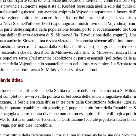
la controparte serba settentrionale del Kosovo e Metochia, come territorio sepa
la provincia autonoma separatista di KosMet fosse stata abolita solo dal punto di
ale-etnolinguistico), ciò avrebbe colpito la Vojvodina separatista a favore dell
esta regione multietnica non era fonte di disordini e problemi nella stessa misu
a Novi Sad nell'ottobre 1988 (capoluogo amministrativo della Vojvodina), con i
 parte delle simpatie della popolazione locale, portò al rovesciamento del Com
zione dell'influenza decisiva di S. Milošević (la “Rivoluzione dello yogurt”). U
ata anche in Slovenia, ma è stata vietata dalle autorità slovene all'ultimo mome
ransito attraverso la Croazia dalla Serbia alla Slovenia), con grande costernazio
 sostenitori che dei detrattori di Milošević. Alla fine, S. Milošević riuscì a far
 popolare serba (Parlamento) l'abolizione di parti essenziali (politiche) delle 
t che della Vojvodina e lo smantellamento delle loro Assemblee. La Serbia torn
lmeno così sembrava a S. Milošević e ai suoi sostenitori.
avia titista
a base della riunificazione della Serbia da parte della cerchia attorno a S. Milo
el complotto”, ovvero sulla politica serbofobica delle autorità jugoslave dalla f
ante, la Serbia era stata divisa in tre parti dalla Costituzione federale jugosla
la, in quanto repubblica più grande, più popolata e più forte della Repubblica S
emagogia a parte, questa divisione non era un esempio brillante di logica poli
et lo status di unità co-federali, la Costituzione federale jugoslava lasciò la co
 vaga, per non dire incredibile.
 costitutivo della federazione jugoslava, ma lo erano anche le sue due province