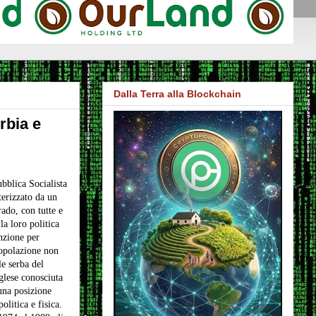
Dalla Terra alla Blockchain
rbia e
ubblica Socialista
terizzato da un
ado, con tutte e
la loro politica
nzione per
popolazione non
e serba del
lese conosciuta
una posizione
olitica e fisica.