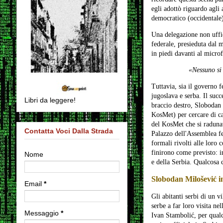
egli adottò riguardo agli
democratico (occidentale) 
Una delegazione non uffic
federale, presieduta dal 
in piedi davanti al micro
«Nessuno si
Tuttavia, sia il governo f
jugoslava e serba. Il suc
Libri da leggere!
braccio destro, Slobodan M
KosMet) per cercare di ca
del KosMet che si radunav
Contatta Voci Dalla Strada
Palazzo dell'Assemblea fe
formali rivolti alle loro c
finirono come previsto: i
Nome
e della Serbia. Qualcosa c
Slobodan Milošević i
Email
*
Gli abitanti serbi di un 
serbe a far loro visita ne
Messaggio
*
Ivan Stambolić, per qualc