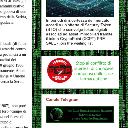
1974 al 1989 gli
-amministrativo
ato godeva di uno
erno della Serbia,
In periodi di incertezza del mercato,
ugoslavia.
accedi a un'offerta di Security Token
(STO) che coinvolge token digitali
associati ad asset immobiliari tramite
il token CryptoPoint (XCPT) PRE-
SALE - join the waiting list
 locali (di fatto,
i attacchi contro
la provincia a un
tadini dei
 20 giugno 1986
diatamente, Adem
slavije = Unione
 verso la Serbia
Canale Telegram
-1987), non poté
l loro “campo di
za nel Paese di
ccupò di
 delle misure che