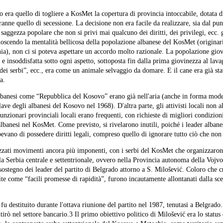
 era quello di togliere a KosMet la copertura di provincia intoccabile, dotata di t
anne quello di secessione. La decisione non era facile da realizzare, sia dal pun
saggezza popolare che non si privi mai qualcuno dei diritti, dei privilegi, ecc. 
oscendo la mentalità bellicosa della popolazione albanese del KosMet (origina
ia), non ci si poteva aspettare un accordo molto razionale. La popolazione gio
 e insoddisfatta sotto ogni aspetto, sottoposta fin dalla prima giovinezza al lava
ei serbi”, ecc., era come un animale selvaggio da domare. E il cane era già sta
a.
albanesi come “Repubblica del Kosovo” erano già nell'aria (anche in forma mode
ave degli albanesi del Kosovo nel 1968). D'altra parte, gli attivisti locali non a
nzionari provinciali locali erano frequenti, con richieste di migliori condizioni
n albanesi nel KosMet. Come previsto, si rivelarono inutili, poiché i leader albanes
pevano di possedere diritti legali, compreso quello di ignorare tutto ciò che non
izzati movimenti ancora più imponenti, con i serbi del KosMet che organizzaro
lla Serbia centrale e settentrionale, ovvero nella Provincia autonoma della Vojv
 sostegno dei leader del partito di Belgrado attorno a S. Milošević. Coloro che c
te come “facili promesse di rapidità”, furono incautamente allontanati dalla sce
u destituito durante l'ottava riunione del partito nel 1987, tenutasi a Belgrado.
ritirò nel settore bancario.3 Il primo obiettivo politico di Milošević era lo statu