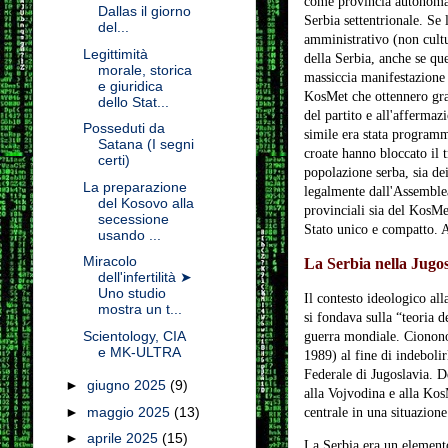
come provincia autonoma, 
Dallas il giorno
Serbia settentrionale. Se 
del...
amministrativo (non cultur
Legittimità
della Serbia, anche se qu
morale, storica
massiccia manifestazione 
e giuridica
KosMet che ottennero gran
dello Stat...
del partito e all'afferma
Posseduti da
simile era stata programm
Satana (I segni
croate hanno bloccato il t
certi)
popolazione serba, sia dei
La preparazione
legalmente dall'Assemblea
del Kosovo alla
provinciali sia del KosMe
secessione
Stato unico e compatto. A
usando ...
Miracolo
La Serbia nella Jugosl
dell'infertilità ➤
Uno studio
Il contesto ideologico all
mostra un t...
si fondava sulla “teoria d
Scientology, CIA
guerra mondiale. Ciononost
e MK-ULTRA
1989) al fine di indebolir
Federale di Jugoslavia. D
►
giugno 2025
(9)
alla Vojvodina e alla KosM
►
maggio 2025
(13)
centrale in una situazione
►
aprile 2025
(15)
La Serbia era un elemento