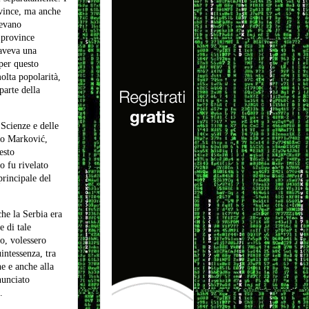
ovince, ma anche
tevano
 province
 aveva una
 per questo
olta popolarità,
parte della
Scienze e delle
lo Marković,
esto
 fu rivelato
principale del
che la Serbia era
e di tale
o, volessero
intessenza, tra
he e anche alla
nunciato
.