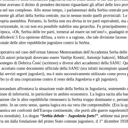
ime avevano il diritto di prendere decisioni riguardanti gli affari delle loro pr
a nel suo complesso. Allo stesso tempo, i parlamentari della Serbia centrale po
amente gli affari della Serbia centrale, ma in nessun modo quelli provinciali. Le
ria assemblea. Pertanto, la Serbia non era divisa in tre parti equivalenti, ma
e orizzontale, in cui non era possibile stabilire una gerarchia. Fu principalmente
'epoca, «Oh, Serbia delle tre parti, tornerai ad essere un tutt'uno!», guadagnò m
Milošević.5 Era opinione diffusa, a torto o a ragione, che tale divisione facesse 
onale delle altre repubbliche jugoslave contro la Serbia.
lò operativa nel caso dell'ormai famoso Memorandum dell'Accademia Serba delle 
i autori principali dovevano essere Vasilije Krestić, Antonije Isaković, Mihai
sostegno di Dobrica Ćosić (scrittore) e diversi altri accademici della SANU. Qu
cettato come documento ufficiale della SANU (era infatti incompiuto quando
ai servizi segreti jugoslavi), ma è stato successivamente utilizzato come prova 
bo (o di una cospirazione contro il resto della Jugoslavia e gli jugoslavi).
emorandum affrontava la situazione reale della Serbia in Jugoslavia, sostenendo 
zione di inferiorità, in particolare in ambito economico. La logica tacita alla bas
azione che le altre repubbliche ritenessero la Serbia troppo dominante e, pertant
etto. In un certo senso, questa logica era sia vera che comprensibile. (Era la qu
ritannica nei confronti dell'Europa continentale, che portò alle guerre napoleonic
rra mondiale). Lo slogan
“Serbia debole - Jugoslavia forte!”
, sebbene mai pro
ria sin dalla fondazione del primo Stato comune jugoslavo, il 1° dicembre 1918