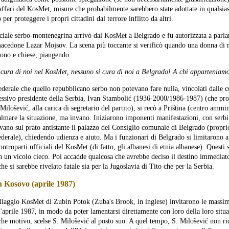
 affari del KosMet, misure che probabilmente sarebbero state adottate in qualsias
per proteggere i propri cittadini dal terrore inflitto da altri.
iale serbo-montenegrina arrivò dal KosMet a Belgrado e fu autorizzata a parla
macedone Lazar Mojsov. La scena più toccante si verificò quando una donna di m
fono e chiese, piangendo:
 cura di noi nel KosMet, nessuno si cura di noi a Belgrado! A chi apparteniam
ederale che quello repubblicano serbo non potevano fare nulla, vincolati dalle c
cessivo presidente della Serbia, Ivan Stambolić (1936-2000/1986-1987) (che pro
ilošević, alla carica di segretario del partito), si recò a Priština (centro ammin
lmare la situazione, ma invano. Iniziarono imponenti manifestazioni, con serb
ano sul prato antistante il palazzo del Consiglio comunale di Belgrado (proprio
derale), chiedendo udienza e aiuto. Ma i funzionari di Belgrado si limitarono a
ontroparti ufficiali del KosMet (di fatto, gli albanesi di etnia albanese). Questi s
n un vicolo cieco. Poi accadde qualcosa che avrebbe deciso il destino immediato
he si sarebbe rivelato fatale sia per la Jugoslavia di Tito che per la Serbia.
n Kosovo (aprile 1987)
villaggio KosMet di Zubin Potok (Zuba's Brook, in inglese) invitarono le massime
ll'aprile 1987, in modo da poter lamentarsi direttamente con loro della loro situ
he motivo, scelse S. Milošević al posto suo. A quel tempo, S. Milošević non ri