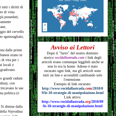
utti i diritti di
to di vista
già posseduti,
riamente
vane,
ggio del cervello
to sguinzagliato,
Avviso ai Lettori
sta dalle prime
Dopo il "furto" del nostro dominio
lbanesi erano in
storico
vocidallastrada.com
i link degli
 di vita per i
articoli
erano comunque leggibili anche se
i locali e
non lo era la home. Adesso è stato
 gradivano.
oscurato ogni link, ma gli articoli
sono
tutti on line e accessibili cambiando solo
no grandi raduni
l'estensione.
odina), con
Esempio di link oscurato:
riticavano le sue
http://www.vocidallastrada.
com
/2010/0
9/le-10-strategie-di-manipolazione.html
na politica (e
Link attivo:
http://www.vocidallastrada.
org
/2010/09
/le-10-strategie-di-manipolazione.html
 Si dimise dalla
s della Vojvodina