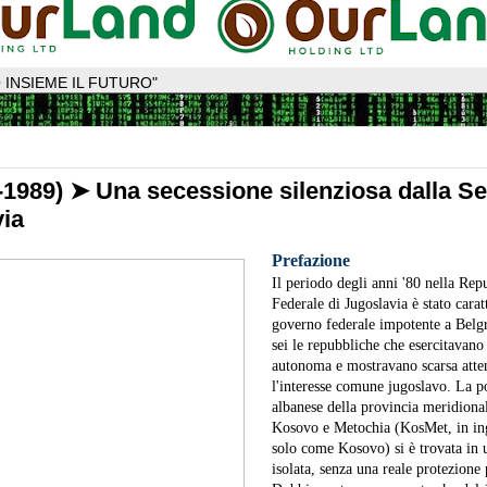
 INSIEME IL FUTURO"
1989) ➤ Una secessione silenziosa dalla Se
via
Prefazione
Il periodo degli anni '80 nella Rep
Federale di Jugoslavia è stato carat
governo federale impotente a Belgr
sei le repubbliche che esercitavano 
autonoma e mostravano scarsa atte
l'interesse comune jugoslavo. La 
albanese della provincia meridional
Kosovo e Metochia (KosMet, in ing
solo come Kosovo) si è trovata in 
isolata, senza una reale protezione p