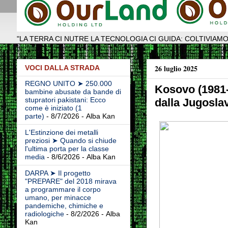
"LA TERRA CI NUTRE LA TECNOLOGIA CI GUIDA: COLTIVIAMO
26 luglio 2025
VOCI DALLA STRADA
REGNO UNITO ➤ 250.000
Kosovo (1981-
bambine abusate da bande di
stupratori pakistani: Ecco
dalla Jugosla
come è iniziato (1
parte)
- 8/7/2026
- Alba Kan
L'Estinzione dei metalli
preziosi ➤ Quando si chiude
l'ultima porta per la classe
media
- 8/6/2026
- Alba Kan
DARPA ➤ Il progetto
"PREPARE" del 2018 mirava
a programmare il corpo
umano, per minacce
pandemiche, chimiche e
radiologiche
- 8/2/2026
- Alba
Kan