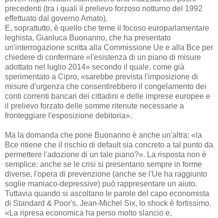
precedenti (tra i quali il prelievo forzoso notturno del 1992
effettuato dal governo Amato).
E, soprattutto, è quello che teme il focoso europarlamentare
leghista, Gianluca Buonanno, che ha presentato
un'interrogazione scritta alla Commissione Ue e alla Bce per
chiedere di confermare «l'esistenza di un piano di misure
adottato nel luglio 2014» secondo il quale, come già
sperimentato a Cipro, «sarebbe prevista l'imposizione di
misure d'urgenza che consentirebbero il congelamento dei
conti correnti bancari dei cittadini e delle imprese europee e
il prelievo forzato delle somme ritenute necessarie a
fronteggiare l'esposizione debitoria».
Ma la domanda che pone Buonanno è anche un'altra: «la
Bce ritiene che il rischio di default sia concreto a tal punto da
permettere l'adozione di un tale piano?». La risposta non è
semplice: anche se le crisi si presentano sempre in forme
diverse, l'opera di prevenzione (anche se l'Ue ha raggiunto
soglie maniaco-depressive) può rappresentare un aiuto.
Tuttavia quando si ascoltano le parole del capo economista
di Standard & Poor's, Jean-Michel Six, lo shock è fortissimo.
«La ripresa economica ha perso molto slancio e,