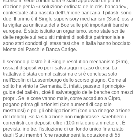
scorso in sede comunitaria è stato approvato un piano
d'azione per la «risoluzione ordinata delle crisi bancarie»,
contestuale alla nascita dell'Unione bancaria. I pilastri sono
due. Il primo è il Single supervisory mechanism (Ssm), ossia
la vigilanza unificata della Bce sulle più importanti banche
europee. È stato istituito un organismo, sono state scritte
delle regole sui requisiti minimi di solidità patrimoniale e
sono stati condotti gli stess test che in Italia hanno bocciato
Monte dei Paschi e Banca Carige.
Il secondo pilastro è il Single resolution mechanism (Srm),
ossia il dispositivo per i salvataggi in caso di crisi. La
trattativa è stata complicatissima e si è conclusa solo
nell'Ecofin di Lussemburgo dello scorso giugno. Come al
solito ha vinto la Germania. È, infatti, passato il principio-
guida del bail-in , cioè il salvataggio delle banche con mezzi
propri. Se le cose vanno male, come accaduto a Cipro,
pagano prima gli azionisti (con aumenti di capitale
mostruosi) e poi gli obbligazionisti (con una rinegoziazione
del debito). Se la situazione non migliorasse, sarebbero i
correntisti con depositi oltre i 100mila euro a rimetterci. È
prevista, inoltre, l'istituzione di un fondo unico finanziato
dagli Stati membri (che raggiungerà la dotazione di 55