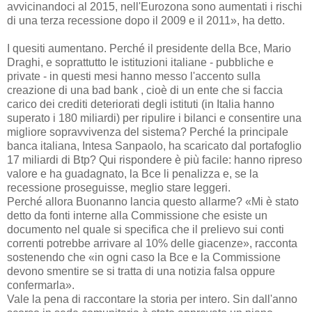
avvicinandoci al 2015, nell'Eurozona sono aumentati i rischi
di una terza recessione dopo il 2009 e il 2011», ha detto.
I quesiti aumentano. Perché il presidente della Bce, Mario
Draghi, e soprattutto le istituzioni italiane - pubbliche e
private - in questi mesi hanno messo l'accento sulla
creazione di una bad bank , cioè di un ente che si faccia
carico dei crediti deteriorati degli istituti (in Italia hanno
superato i 180 miliardi) per ripulire i bilanci e consentire una
migliore sopravvivenza del sistema? Perché la principale
banca italiana, Intesa Sanpaolo, ha scaricato dal portafoglio
17 miliardi di Btp? Qui rispondere è più facile: hanno ripreso
valore e ha guadagnato, la Bce li penalizza e, se la
recessione proseguisse, meglio stare leggeri.
Perché allora Buonanno lancia questo allarme? «Mi è stato
detto da fonti interne alla Commissione che esiste un
documento nel quale si specifica che il prelievo sui conti
correnti potrebbe arrivare al 10% delle giacenze», racconta
sostenendo che «in ogni caso la Bce e la Commissione
devono smentire se si tratta di una notizia falsa oppure
confermarla».
Vale la pena di raccontare la storia per intero. Sin dall'anno