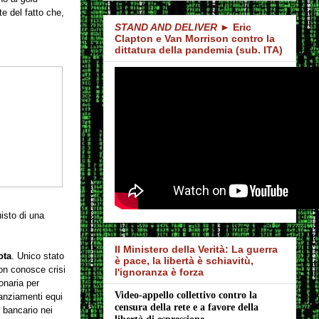
e del fatto che,
STAND AND DELIVER
► Eric
Clapton e Van Morrison contro la
dittatura della pandemia (sub. ITA)
isto di una
Il Ministero della Verità: La guerra
ota
. Unico stato
è pace, la libertà è schiavitù,
non conosce crisi
l'ignoranza è forza
onaria per
Video-appello collettivo contro la 
nanziamenti equi
censura della rete e a favore della 
 bancario nei