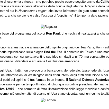
pio di economia virtuosa - che potrebbe presto essere seguito anche da
Calif
a una classe dirigente all'altezza della fiducia degli elettori. All'epoca della 
Stato vi era la
Nonpartisan League
, che invitò l'elettorato (in gran parte contadi
eet. E anche se ciò le è valso l'accusa di 'populismo', il tempo ha dato ragion
a base del programma politico di
Ron Paul
, che rischia di realizzarsi anche 
ca.
onomica austriaca e animatore dello spirito originario dei Tea Party, Ron Paul
arie repubblicane sullo slogan
End the Fed
. Il senatore del Texas è una mo
 coerenza con cui porta avanti le sue idee sin dagli anni '70, ma soprattutto 
uzionario': difendere e attuare la Costituzione americana.
gli Usa, infatti, non prevede una banca centrale federale, tasse federali, forze
 né intromissioni di Washington negli affari interni degli stati dell'Unione o dei 
 padri pellegrini si è trasformato in un incubo. Il
National Defense Auctoriza
ncarcerazione per un tempo illimitato di chiunque su ordine presidenziale, anche
ivo 12919
– che permette di fatto l'instaurazione della legge marziale e confer
esempi più emblematici di quanto gli Usa siano diventati oggi un regime totalit