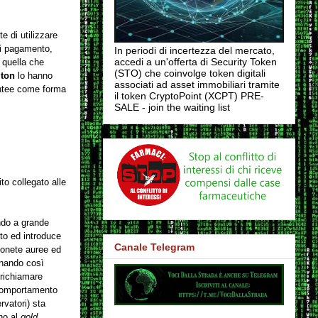
 di utilizzare
di pagamento,
In periodi di incertezza del mercato,
accedi a un'offerta di Security Token
 quella che
(STO) che coinvolge token digitali
ton
lo hanno
associati ad asset immobiliari tramite
entee come forma
il token CryptoPoint (XCPT) PRE-
SALE - join the waiting list
to collegato alle
ndo a grande
to ed introduce
Canale Telegram
 monete auree ed
inando così
 richiamare
 comportamento
rvatori) sta
no al
gold