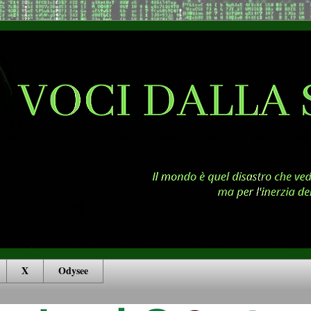
X
Odysee