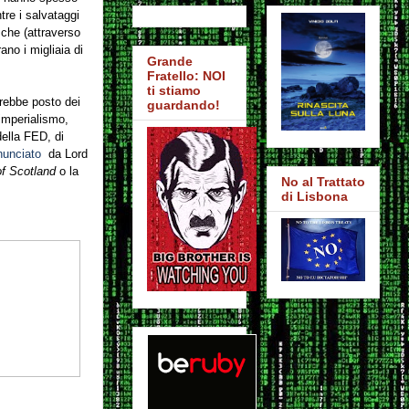
tre i salvataggi
 che (attraverso
ano i migliaia di
Grande
Fratello: NOI
ti stiamo
rebbe posto dei
guardando!
 imperialismo,
della FED, di
unciato
da Lord
of Scotland
o la
No al Trattato
di Lisbona