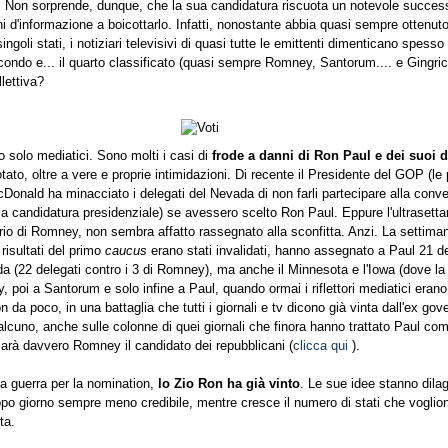
ta. Non sorprende, dunque, che la sua candidatura riscuota un notevole succes
ani d'informazione a boicottarlo. Infatti, nonostante abbia quasi sempre ottenuto
singoli stati, i notiziari televisivi di quasi tutte le emittenti dimenticano spesso 
condo e... il quarto classificato (quasi sempre Romney, Santorum.... e Gingric
llettiva?
 solo mediatici. Sono molti i casi di
frode a danni di Ron Paul e dei suoi d
 votato, oltre a vere e proprie intimidazioni. Di recente il Presidente del GOP (le
Donald ha minacciato i delegati del Nevada di non farli partecipare alla conv
 la candidatura presidenziale) se avessero scelto Ron Paul. Eppure l'ultrasett
rio di Romney, non sembra affatto rassegnato alla sconfitta. Anzi. La settima
risultati del primo
caucus
erano stati invalidati, hanno assegnato a Paul 21 de
a (22 delegati contro i 3 di Romney), ma anche il Minnesota e l'Iowa (dove la v
 poi a Santorum e solo infine a Paul, quando ormai i riflettori mediatici erano 
da poco, in una battaglia che tutti i giornali e tv dicono già vinta dall'ex gov
alcuno, anche sulle colonne di quei giornali che finora hanno trattato Paul co
sarà davvero Romney il candidato dei repubblicani (
clicca qui
).
a guerra per la nomination,
lo Zio Ron ha già vinto
. Le sue idee stanno dilaga
opo giorno sempre meno credibile, mentre cresce il numero di stati che voglio
ta.