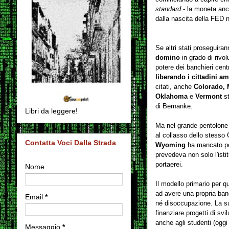
standard
- la moneta anco
dalla nascita della FED n
Se altri stati proseguira
domino
in grado di rivo
potere dei banchieri centra
liberando i cittadini am
citati, anche
Colorado, 
Oklahoma
e
Vermont
st
di Bernanke.
Libri da leggere!
Ma nel grande pentolone a
al collasso dello stesso
Contatta Voci Dalla Strada
Wyoming
ha mancato per
prevedeva non solo l'isti
portaerei.
Nome
Il modello primario per 
ad avere una propria ban
Email
*
né disoccupazione. La sua 
finanziare progetti di sv
anche agli studenti (oggi 
Messaggio
*