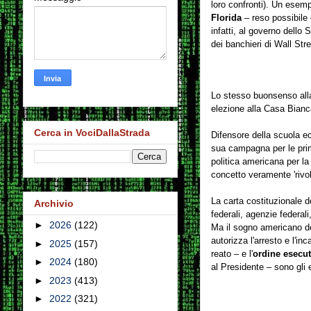
loro confronti). Un esem
Florida
– reso possibile d
infatti, al governo dello 
dei banchieri di Wall Str
Lo stesso buonsenso all
elezione alla Casa Bian
Cerca in VociDallaStrada
Difensore della scuola ec
sua campagna per le prim
politica americana per la
concetto veramente 'rivol
La carta costituzionale de
Archivio
federali, agenzie federali,
►
2026
(122)
Ma il sogno americano dei
autorizza l'arresto e l'i
►
2025
(157)
reato – e l'
ordine esecut
►
2024
(180)
al Presidente – sono gli 
►
2023
(413)
►
2022
(321)