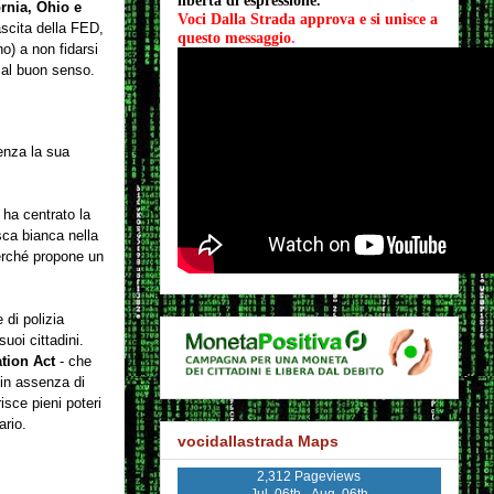
libertà di espressione.
ornia, Ohio e
Voci Dalla Strada approva e si unisce a 
nascita della FED,
questo messaggio
.
no) a non fidarsi
e al buon senso.
senza la sua
 ha centrato la
sca bianca nella
perché propone un
 di polizia
suoi cittadini.
tion Act
- che
 in assenza di
isce pieni poteri
ario.
vocidallastrada Maps
2,312 Pageviews
Jul. 06th - Aug. 06th