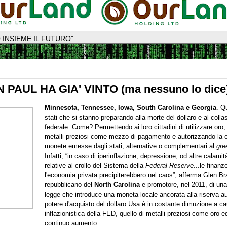
 INSIEME IL FUTURO"
PAUL HA GIA' VINTO (ma nessuno lo dice
Minnesota, Tennessee, Iowa, South Carolina e Georgia
. Q
stati che si stanno preparando alla morte del dollaro e al coll
federale. Come? Permettendo ai loro cittadini di utilizzare oro, 
metalli preziosi come mezzo di pagamento e autorizzando la c
monete emesse dagli stati, alternative o complementari al
gre
Infatti, “in caso di iperinflazione, depressione, od altre calam
relative al crollo del Sistema della
Federal Reserve
...le finanz
l'economia privata precipiterebbero nel caos”, afferma Glen Br
repubblicano del
North Carolina
e promotore, nel 2011, di una
legge che introduce una moneta locale ancorata alla riserva au
potere d'acquisto del dollaro Usa è in costante dimuzione a cau
inflazionistica della FED, quello di metalli preziosi come oro e
continuo aumento.