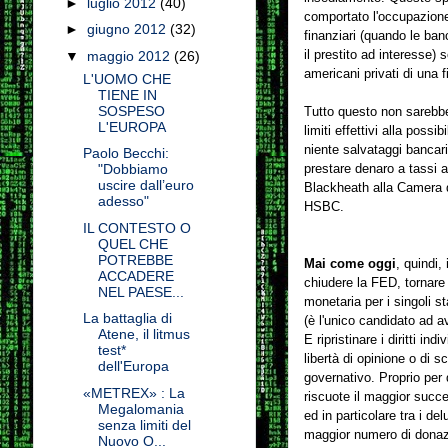
►
luglio 2012
(40)
comportato l'occupazione 
►
giugno 2012
(32)
finanziari (quando le ban
il prestito ad interesse)
▼
maggio 2012
(26)
americani privati di una f
L'UOMO CHE
TIENE IN
SOSPESO
Tutto questo non sarebbe 
L'EUROPA
limiti effettivi alla poss
niente salvataggi bancari,
Paolo Becchi:
prestare denaro a tassi ag
"Dobbiamo
uscire dall’euro
Blackheath alla Camera d
adesso"
HSBC.
IL CONTESTO O
QUEL CHE
POTREBBE
Mai come oggi
, quindi,
ACCADERE
chiudere la FED, tornare 
NEL PAESE...
monetaria per i singoli st
La battaglia di
(è l'unico candidato ad a
Atene, il litmus
E ripristinare i diritti in
test*
libertà di opinione o di sc
dell'Europa
governativo. Proprio per 
«METREX» : La
riscuote il maggior succe
Megalomania
ed in particolare tra i del
senza limiti del
maggior numero di donazio
Nuovo O...