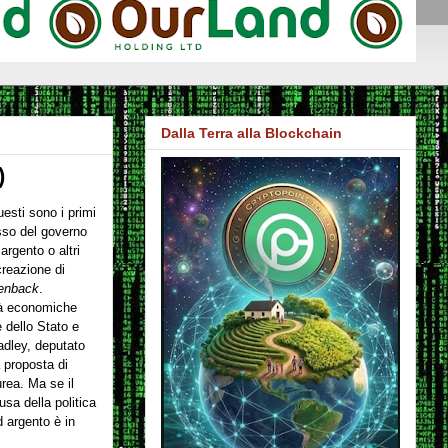
Dalla Terra alla Blockchain
)
uesti sono i primi
asso del governo
argento o altri
reazione di
enback
.
ità economiche
e dello Stato e
adley, deputato
 proposta di
rea. Ma se il
sa della politica
d argento è in