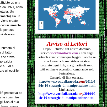
affidato ad una
re dal 1971, anno
netaria. Un
erimento) sia un
e viene creato
é continuamente
ile per sua
a è davvero
Avviso ai Lettori
il numero di
Dopo il "furto" del nostro dominio
 di fatto,
storico
vocidallastrada.com
i link degli
, che stava
articoli
erano comunque leggibili anche se
non lo era la home. Adesso è stato
me valuta
oscurato ogni link, ma gli articoli
sono
ve a FMI e
tutti on line e accessibili cambiando solo
o gli equilibri
l'estensione.
Esempio di link oscurato:
http://www.vocidallastrada.
com
/2010/0
9/le-10-strategie-di-manipolazione.html
Link attivo:
ità produttiva ed
http://www.vocidallastrada.
org
/2010/09
nte i primi tre
/le-10-strategie-di-manipolazione.html
gli Usa al suo
, hanno spesso