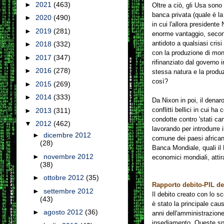
►
2021
(463)
Oltre a ciò, gli Usa sono
banca privata (quale è l
►
2020
(490)
in cui l'allora president
►
2019
(281)
enorme vantaggio, seco
antidoto a qualsiasi crisi 
►
2018
(332)
con la produzione di mo
►
2017
(347)
rifinanziato dal governo i
►
2016
(278)
stessa natura e la produ
così?
►
2015
(269)
►
2014
(333)
Da Nixon in poi, il denaro
conflitti bellici in cui h
►
2013
(311)
condotte contro 'stati ca
▼
2012
(462)
lavorando per introdurre i
►
dicembre 2012
comune dei paesi africani
(28)
Banca Mondiale, quali il 
►
novembre 2012
economici mondiali, attir
(38)
►
ottobre 2012
(35)
Rapporto debito-PIL de
►
settembre 2012
Il debito creato con lo sc
(43)
è stato la principale caus
►
agosto 2012
(36)
anni dell'amministrazion
insediamento. Queste sp