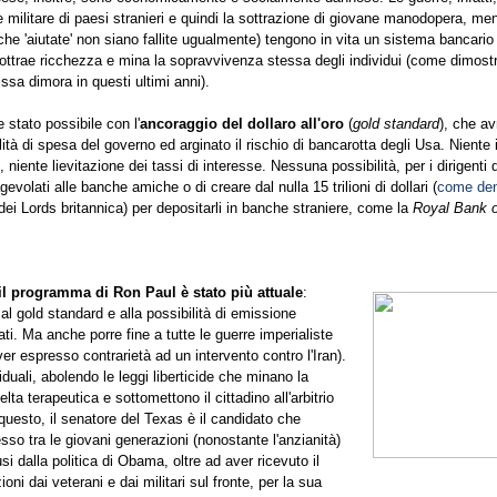
militare di paesi stranieri e quindi la sottrazione di giovane manodopera, men
che 'aiutate' non siano fallite ugualmente) tengono in vita un sistema bancario
 sottrae ricchezza e mina la sopravvivenza stessa degli individui (come dimostr
issa dimora in questi ultimi anni).
stato possibile con l'
ancoraggio del dollaro all'oro
(
gold standard
), che av
ibilità di spesa del governo ed arginato il rischio di bancarotta degli Usa. Niente
 niente lievitazione dei tassi di interesse. Nessuna possibilità, per i dirigenti 
evolati alle banche amiche o di creare dal nulla 15 trilioni di dollari (
come den
ei Lords britannica) per depositarli in banche straniere, come la
Royal Bank 
il programma di Ron Paul è stato più attuale
:
al gold standard e alla possibilità di emissione
ati. Ma anche porre fine a tutte le guerre imperialiste
ver espresso contrarietà ad un intervento contro l'Iran).
dividuali, abolendo le leggi liberticide che minano la
elta terapeutica e sottomettono il cittadino all'arbitrio
questo, il senatore del Texas è il candidato che
sso tra le giovani generazioni (nonostante l'anzianità)
usi dalla politica di Obama, oltre ad aver ricevuto il
ni dai veterani e dai militari sul fronte, per la sua