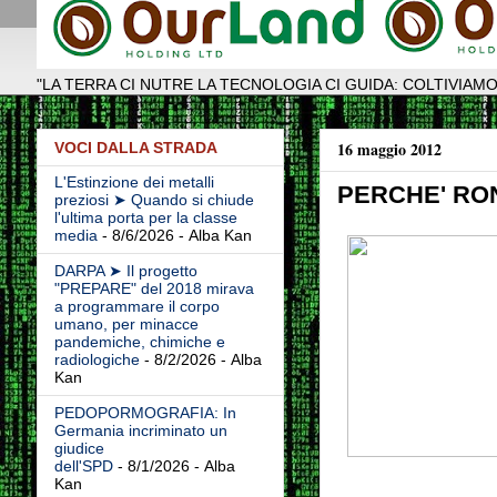
"LA TERRA CI NUTRE LA TECNOLOGIA CI GUIDA: COLTIVIAMO
16 maggio 2012
VOCI DALLA STRADA
L'Estinzione dei metalli
PERCHE' RON 
preziosi ➤ Quando si chiude
l'ultima porta per la classe
media
- 8/6/2026
- Alba Kan
DARPA ➤ Il progetto
"PREPARE" del 2018 mirava
a programmare il corpo
umano, per minacce
pandemiche, chimiche e
radiologiche
- 8/2/2026
- Alba
Kan
PEDOPORMOGRAFIA: In
Germania incriminato un
giudice
dell'SPD
- 8/1/2026
- Alba
Kan