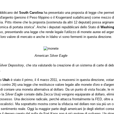
ubblicano del
South Carolina
ha presentato una proposta di legge che permette
 d'argento (persino il Peso filippino o il Krugerrand sudafricano) come mezzo 
a. Pitts ritiene che la proposta (sostenuta da altri 12 deputati) possa arginare
omica di portata storica”. Anche i deputati repubblicani dello Stato di
Washing
so, presentando una legge che rende legale l'utilizzo di monete auree ed arg
loro valore di mercato e anche in Idaho vi sono fermenti in questa direzione.
American Silver Eagle
Silver Depository
, che sta valutando la creazione di un sistema di carte di debi
.
lo
Utah
è stato il primo, il 4 marzo 2011, a muoversi in questa direzione, vota
contro 26) una legge che restituisce valore legale alle monete d'oro e d'argen
o di coniare una moneta alternativa al dollaro. Da un punto di vista fiscale, le
 la
Silver Eagle
coniate dalla Zecca Usa) vengono equiparate al dollaro, elim
possesso. Una decisione radicale, perché attacca frontalmente la FED, oltre a
localistici. Ma soprattutto mostra come la sfiducia nel dollaro non sia più un
 sentimento reale. Oggi la maggior parte degli americani (e degli elettori conse
il denaro creato dal nulla da Fort Knox non è più motore di sviluppo. Un ritor