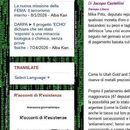
Di
Jacopo Castellini
La nuova missione della
Stampa Libera
FEMA: Il terrorismo
Mike Pitts, deputato rep
interno
- 8/1/2026
- Alba Kan
qualsiasi moneta d'oro o
DARPA ➤ Il progetto 'ECHO'
basandosi su peso e tagli
dichiara che sei stato
definisce “una crisi econ
'esposto' a una minaccia
seguito nel gennaio scor
biologica o chimica, senza
di pagamento basata sul 
prove
fisiche
- 7/24/2026
- Alba Kan
TRANSLATE
Come lo
Utah Gold
and
Select Language
▼
riserve di metalli preziosi
Proprio il parlamento del
R'acconti di R'esistenze
maggioranza (47 deputati 
la possibilità per lo stat
argentee (come la
Gold
e
anche le tasse sul loro 
fermenti secessionisti e 
'antiamericano', bensì un
cominciando a capire che 