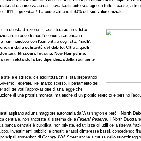
rata ad una riserva aurea - trova facilmente sostegno in tutto il paese, a front
el 1911, il
greenback
ha perso almeno il 90% del suo valore iniziale.
nno in questa direzione, si assisterà ad un
effetto
luzionare in poco tempo l'economia americana. Il
li diminuirebbe con l'aumentare degli stati 'ribelli',
ericani dalla schiavitù del debito
. Oltre a quelli
Montana, Missouri, Indiana, New Hampshire,
anno rivalutando la loro dipendenza dalla stampante
 stelle e strisce, c'è addirittura chi si sta preparando
 Governo Federale. Nel marzo scorso, il parlamento del
 soli tre voti l'approvazione di una legge che
tuzione di una propria moneta, ma anche di un proprio esercito e persino l'acqu
quanti aspirano ad una maggiore autonomia da Washington è però il
North Dak
ca centrale, non ancorata al sistema della
Federal Reserve
, il North Dakota 
banca centrale è pubblica, non privata, ed utilizza gli utili della riserva frazi
iluppo, investimenti pubblici e prestiti a tassi d'interesse bassi, concedendo fi
principali sostenitori di
Occupy Wall Street
anche a causa dello strozzinaggio