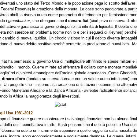
 diventati uno stato del Terzo Mondo e la popolazione paga lo scotto dell'aver 
a Federal Reserve) la creazione della moneta. Le cose sono peggiorate a parti
e Nixon abolì la riserva aurea come parametro di riferimento per l'emissione mo
ndo i
greenbacker
, che ritengono che il
denaro fiat
(cioè privo di riserva di rif
deflattiva e garantisca al governo disponibilità infinita di liquidità. Il debito ch
neta non sarebbe un problema (come non lo è per i seguaci di Keynes) perch
n cambio di nuova liquidità. Un circolo vizioso in cui il debito diventa impagab
zione di nuovo debito positiva perché permette la produzione di nuovi beni. M
 fiat ha permesso al governo Usa di moltiplicare all'infinito le spese militari e 
a coinvolto il mondo. Guerre mirate ad affermare il dollaro come moneta mondiale
naglia' rei di volersi emancipare dall'ordine globale americano. Come Gheddafi
l
dinaro d'oro
(fondato su riserva aurea e con un valore aureo intrinseco) co
. Un progetto che - insieme alla creazione di istituzioni economiche alternati
Fondo Monetario Africano e la Banca Africana - avrebbe radicalmente sbilanciat
ando in Africa la maggioranza degli investitori.
gli Usa 1981-2012
opo di finanziare guerre e assicurare i salvataggi finanziari non ha alcuna final
a della crisi iperinflattiva in atto. Basti pensare che il debito pubblico Usa dura
e Obama ha subito un incremento superiore a quello raggiunto dalla nascita de
ese, inoltre, sono economicamente e socialmente dannose. Le guerre, infatti