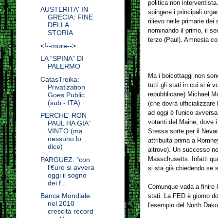
politica non interventis
AUSTERITA' IN
spingere i principali org
GRECIA: FINE
rilievo nelle primarie dei 
DELLA
nominando il primo, il se
STORIA
terzo (Paul). Amnesia co
<!--more-->
LA “SPINA” DI
PALERMO
Ma i boicottaggi non sono
CatasTroika:
tutti gli stati in cui si è
Privatization
repubblicane) Michael Mc
Goes Public
(sub - ITA)
(che dovrà ufficializzare
ad oggi è l'unico avversa
PERCHE' RON
votanti del Maine, dove i 
PAUL HA GIA'
VINTO (ma
Stessa sorte per il Nevad
nessuno lo
attribuita prima a Romney,
dice)
altrove). Un successo non 
Masschusetts. Infatti qu
PARGUEZ: "con
l’€uro si avvera
si sta già chiedendo se 
oggi il sogno
dei f...
Comunque vada a finire l
Banca Mondiale:
stati. La FED è giorno d
nel 2010
l'esempio del North Dako
crescita record