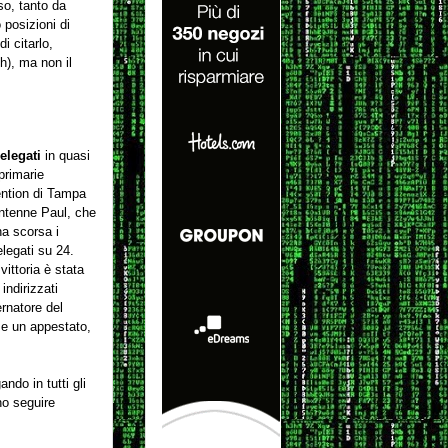
so, tanto da
 posizioni di
di citarlo,
h), ma non il
elegati
in quasi
 primarie
ention di Tampa
antenne Paul, che
na scorsa i
legati su 24.
ittoria è stata
indirizzati
ernatore del
me un appestato,
ndo in tutti gli
no seguire