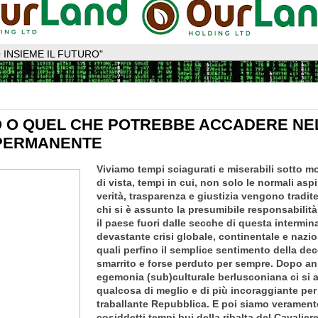
 INSIEME IL FUTURO"
O O QUEL CHE POTREBBE ACCADERE NE
PERMANENTE
Viviamo tempi sciagurati e miserabili sotto mo
di vista, tempi in cui, non solo le normali aspi
verità, trasparenza e giustizia vengono tradite
chi si è assunto la presumibile responsabilità
il paese fuori dalle secche di questa intermina
devastante crisi globale, continentale e nazio
quali perfino il semplice sentimento della de
smarrito e forse perduto per sempre. Dopo an
egemonia (sub)culturale berlusconiana ci si 
qualcosa di meglio e di più incoraggiante per l
traballante Repubblica. E poi siamo veramente
cosiddetti tempi bui della ribalta del Cavalier