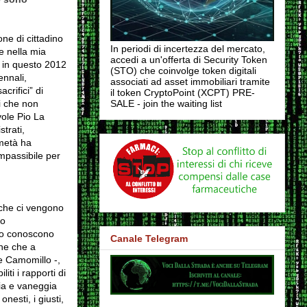
ne di cittadino
In periodi di incertezza del mercato,
e nella mia
accedi a un'offerta di Security Token
e in questo 2012
(STO) che coinvolge token digitali
ennali,
associati ad asset immobiliari tramite
crifici” di
il token CryptoPoint (XCPT) PRE-
li che non
SALE - join the waiting list
vole Pio La
trati,
 metà ha
mpassibile per
i che ci vengono
to
co conoscono
Canale Telegram
one che a
de Camomillo -,
ti i rapporti di
ia e vaneggia
nesti, i giusti,