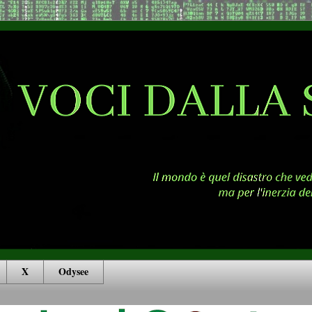
X
Odysee