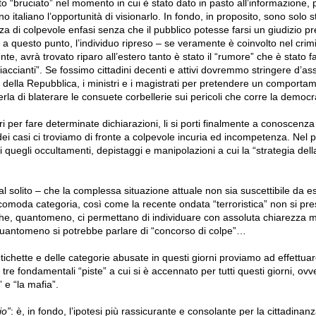
to “bruciato” nel momento in cui è stato dato in pasto all’informazione,
no italiano l’opportunità di visionarlo. In fondo, in proposito, sono solo s
za di colpevole enfasi senza che il pubblico potesse farsi un giudizio pr
i, a questo punto, l’individuo ripreso – se veramente è coinvolto nel crim
te, avrà trovato riparo all’estero tanto è stato il “rumore” che è stato fa
accianti”. Se fossimo cittadini decenti e attivi dovremmo stringere d’as
nte della Repubblica, i ministri e i magistrati per pretendere un compor
erla di blaterare le consuete corbellerie sui pericoli che corre la democr
i per fare determinate dichiarazioni, li si porti finalmente a conoscenza 
 dei casi ci troviamo di fronte a colpevole incuria ed incompetenza. Nel 
di quegli occultamenti, depistaggi e manipolazioni a cui la “strategia dell
 solito – che la complessa situazione attuale non sia suscettibile da e
 comoda categoria, così come la recente ondata “terroristica” non si pr
 che, quantomeno, ci permettano di individuare con assoluta chiarezza 
Quantomeno si potrebbe parlare di “concorso di colpe”…
tichette e delle categorie abusate in questi giorni proviamo ad effettuar
re fondamentali “piste” a cui si è accennato per tutti questi giorni, ovver
” e “la mafia”.
io”
: è, in fondo, l’ipotesi più rassicurante e consolante per la cittadinanz