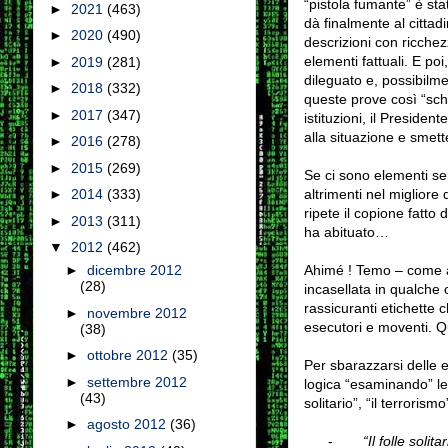
“pistola fumante” è sta
►
2021
(463)
dà finalmente al cittadi
►
2020
(490)
descrizioni con ricchez
elementi fattuali. E po
►
2019
(281)
dileguato e, possibilmen
►
2018
(332)
queste prove così “schi
►
2017
(347)
istituzioni, il Preside
alla situazione e smett
►
2016
(278)
►
2015
(269)
Se ci sono elementi ser
altrimenti nel migliore
►
2014
(333)
ripete il copione fatto 
►
2013
(311)
ha abituato…
▼
2012
(462)
Ahimé ! Temo – come al
►
dicembre 2012
(28)
incasellata in qualche
rassicuranti etichette
►
novembre 2012
esecutori e moventi. 
(38)
►
ottobre 2012
(35)
Per sbarazzarsi delle e
►
settembre 2012
logica “esaminando” le t
(43)
solitario”, “il terrorismo
►
agosto 2012
(36)
-
“Il folle solitar