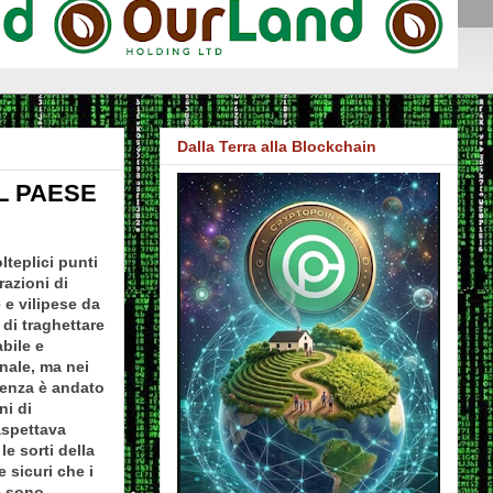
Dalla Terra alla Blockchain
L PAESE
lteplici punti
razioni di
 e vilipese da
 di traghettare
bile e
nale, ma nei
cenza è andato
ni di
aspettava
e sorti della
 sicuri che i
e sono