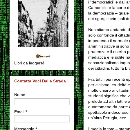
i “democratici” e dall’al
Camomillo e la corte de
la democrazia – quale 
dei rigurgiti criminali
Non stiamo andando da n
solo confonde il citta
impedendo il normale es
amministrative si sono v
prudenza e il riserbo p
mediatica e le solite n
sensazionalismo inquali
Libri da leggere!
dei cittadini, tutto fa 
Fra tutti i più recenti e
Contatta Voci Dalla Strada
per cinismo, crudeltà 
molto chiaro ai cittadin
Nome
studenti significa che
prelude ad altri lutti
quantomeno da parte di 
Email
*
spettacolo indecoroso, 
un’altra Perugia, ecc
Messaggio
*
I media in toto – stampa