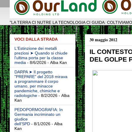
"LA TERRA CI NUTRE LA TECNOLOGIA CI GUIDA: COLTIVIAMO
30 maggio 2012
VOCI DALLA STRADA
L'Estinzione dei metalli
IL CONTEST
preziosi ➤ Quando si chiude
l'ultima porta per la classe
DEL GOLPE 
media
- 8/6/2026
- Alba Kan
DARPA ➤ Il progetto
"PREPARE" del 2018 mirava
a programmare il corpo
umano, per minacce
pandemiche, chimiche e
radiologiche
- 8/2/2026
- Alba
Kan
PEDOPORMOGRAFIA: In
Germania incriminato un
giudice
dell'SPD
- 8/1/2026
- Alba
Kan