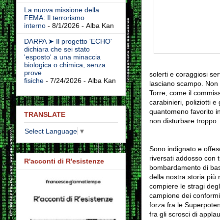
La nuova missione della
FEMA: Il terrorismo
interno
- 8/1/2026
- Alba Kan
DARPA ➤ Il progetto 'ECHO'
dichiara che sei stato
'esposto' a una minaccia
biologica o chimica, senza
prove
solerti e coraggiosi ser
fisiche
- 7/24/2026
- Alba Kan
lasciano scampo. Non s
Torre, come il commissar
carabinieri, poliziotti
quantomeno favorito in
TRANSLATE
non disturbare troppo
Select Language
▼
Sono indignato e offeso
riversati addosso con t
R'acconti di R'esistenze
bombardamento di bass
della nostra storia più
compiere le stragi degli
campione dei conformism
forza fra le Superpot
fra gli scrosci di appla