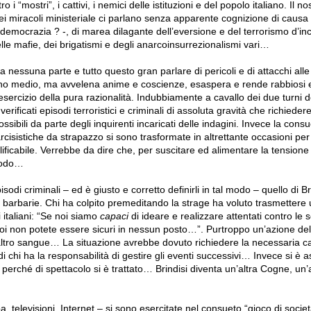
tro i “mostri”, i cattivi, i nemici delle istituzioni e del popolo italiano. Il 
i miracoli ministeriale ci parlano senza apparente cognizione di causa d
democrazia ? -, di marea dilagante dell’eversione e del terrorismo d’inc
 delle mafie, dei brigatismi e degli anarcoinsurrezionalismi vari…
essuna parte e tutto questo gran parlare di pericoli e di attacchi alle 
dino medio, ma avvelena anime e coscienze, esaspera e rende rabbiosi e
ercizio della pura razionalità. Indubbiamente a cavallo dei due turni de
erificati episodi terroristici e criminali di assoluta gravità che richieder
ossibili da parte degli inquirenti incaricati delle indagini. Invece la con
arcisistiche da strapazzo si sono trasformate in altrettante occasioni per
ficabile. Verrebbe da dire che, per suscitare ed alimentare la tensione 
brodo…
pisodi criminali – ed è giusto e corretto definirli in tal modo – quello di B
e barbarie. Chi ha colpito premeditando la strage ha voluto trasmetter
i italiani: “Se noi siamo
capaci
di ideare e realizzare attentati contro le 
 voi non potete essere sicuri in nessun posto…”. Purtroppo un’azione de
 e altro sangue… La situazione avrebbe dovuto richiedere la necessaria 
chi ha la responsabilità di gestire gli eventi successivi… Invece si è ass
perché di spettacolo si è trattato… Brindisi diventa un’altra Cogne, un’
…
, televisioni, Internet – si sono esercitate nel consueto “gioco di societ