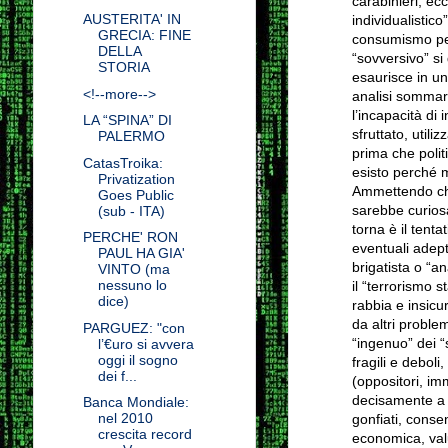
carabinieri, ec
AUSTERITA' IN
individualistico
GRECIA: FINE
consumismo per 
DELLA
“sovversivo” si
STORIA
esaurisce in un
<!--more-->
analisi sommar
l’incapacità di 
LA “SPINA” DI
sfruttato, util
PALERMO
prima che polit
CatasTroika:
esisto perché 
Privatization
Ammettendo che i
Goes Public
sarebbe curiosa
(sub - ITA)
torna è il tent
PERCHE' RON
eventuali adept
PAUL HA GIA'
brigatista o “a
VINTO (ma
nessuno lo
il “terrorismo s
dice)
rabbia e insicu
da altri problem
PARGUEZ: "con
“ingenuo” dei “
l’€uro si avvera
oggi il sogno
fragili e deboli
dei f...
(oppositori, imm
decisamente a “
Banca Mondiale:
nel 2010
gonfiati, consen
crescita record
economica, valut