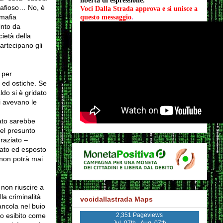
libertà di espressione.
 mafioso… No, è
Voci Dalla Strada approva e si unisce a 
 mafia
questo messaggio
.
into da
ietà della
artecipano gli
 per
i ed ostiche. Se
do si è gridato
ni avevano le
mato sarebbe
el presunto
raziato –
gato ed esposto
 non potrà mai
 non riuscire a
a criminalità
vocidallastrada Maps
ancola nel buio
2,351 Pageviews
to esibito come
Jul. 07th - Aug. 07th