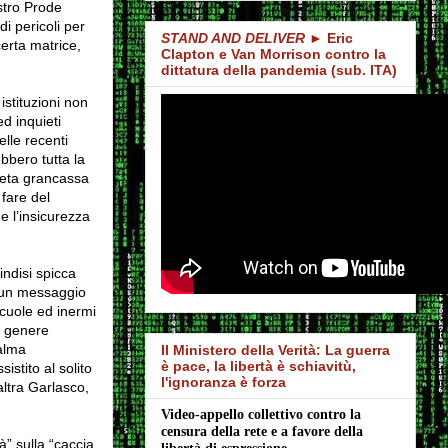
nostro Prode
i pericoli per
STAND AND DELIVER
► Eric
erta matrice,
Clapton e Van Morrison contro la
dittatura della pandemia (sub. ITA)
istituzioni non
d inquieti
lle recenti
ebbero tutta la
sueta grancassa
 fare del
e l’insicurezza
rindisi spicca
e un messaggio
scuole ed inermi
l genere
calma
Il Ministero della Verità: La guerra
è pace, la libertà è schiavitù,
istito al solito
l'ignoranza è forza
altra Garlasco,
Video-appello collettivo contro la 
censura della rete e a favore della 
à” sulla “caccia