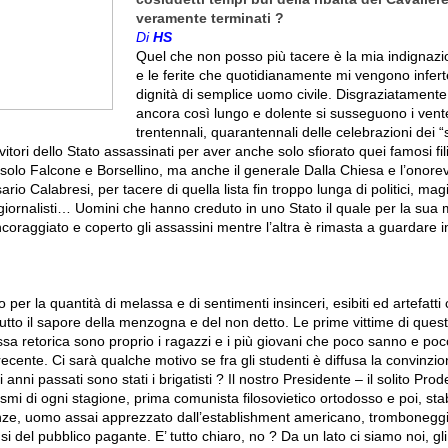
veramente terminati ?
Di
HS
Quel che non posso più tacere è la mia indignazio
e le ferite che quotidianamente mi vengono infert
dignità di semplice uomo civile. Disgraziatament
ancora così lungo e dolente si susseguono i vent
trentennali, quarantennali delle celebrazioni dei “sa
vitori dello Stato assassinati per aver anche solo sfiorato quei famosi fi
olo Falcone e Borsellino, ma anche il generale Dalla Chiesa e l’onore
io Calabresi, per tacere di quella lista fin troppo lunga di politici, magis
 e giornalisti… Uomini che hanno creduto in uno Stato il quale per la sua
coraggiato e coperto gli assassini mentre l’altra è rimasta a guardare i
.
 per la quantità di melassa e di sentimenti insinceri, esibiti ed artefatt
utto il sapore della menzogna e del non detto. Le prime vittime di ques
a retorica sono proprio i ragazzi e i più giovani che poco sanno e po
 recente. Ci sarà qualche motivo se fra gli studenti è diffusa la convinzi
 anni passati sono stati i brigatisti ? Il nostro Presidente – il solito Pro
i di ogni stagione, prima comunista filosovietico ortodosso e poi, stabili
enze, uomo assai apprezzato dall’establishment americano, trombonegg
usi del pubblico pagante. E’ tutto chiaro, no ? Da un lato ci siamo noi, gli o