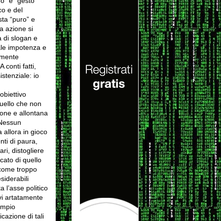
o” e “gesto
co e del
sta “puro” e
a azione si
a di slogan e
ale impotenza e
olmente
conti fatti,
stenziale: io
obiettivo
Quello che non
ione e allontana
 Nessun
 allora in gioco
nti di paura,
ri, distogliere
icato di quello
i come troppo
siderabili
a l’asse politico
vi artatamente
sempio
icazione di tali