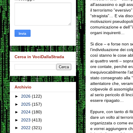
all’assassino o agli as
il terrorismo “eversiv
“stragista”… E via disc
motivazioni pseudopolit
comunicazione e dell’”
organi inquirenti…
Si dice – e forse non 
l’individuazione dei col
così stanno le cose ab
Cerca in VociDallaStrada
ai quattro venti – sopr
ore contate, perché era
inequivocabilmente l’a
stato consegnato alla 
attentatore che, verame
Archivio
colpevole di assomiglia
al serio pericolo di li
►
2026
(122)
essere ripagato…
►
2025
(157)
Eppure, con tanto di fi
►
2024
(180)
dare un volto al terro
►
2023
(413)
organizzata o come eve
►
2022
(321)
e vorrei aggiungere ch