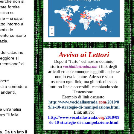
 perché non si
tate fornite
eciso su
ine – si sarà
tto intorno a
sedio le
tamento consono
azia.
del cittadino,
Avviso ai Lettori
peggiore si
Dopo il "furto" del nostro dominio
a tensione” ci
storico
vocidallastrada.com
i link degli
articoli
erano comunque leggibili anche se
non lo era la home. Adesso è stato
ssere
oscurato ogni link, ma gli articoli
sono
esti a comode e
tutti on line e accessibili cambiando solo
mandanti,
l'estensione.
Esempio di link oscurato:
http://www.vocidallastrada.
com
/2010/0
9/le-10-strategie-di-manipolazione.html
e un’analisi
Link attivo:
o “il folle
http://www.vocidallastrada.
org
/2010/09
/le-10-strategie-di-manipolazione.html
a. Da un lato il