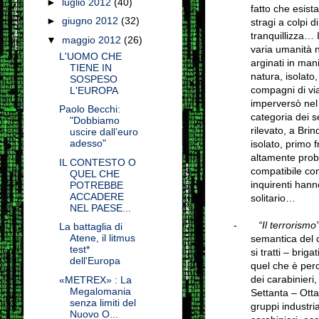
►
luglio 2012
(40)
fatto che esist
►
giugno 2012
(32)
stragi a colpi 
tranquillizza… I
▼
maggio 2012
(26)
varia umanità n
L'UOMO CHE
arginati in man
TIENE IN
natura, isolato,
SOSPESO
compagni di vi
L'EUROPA
imperversò nel 
Paolo Becchi:
categoria dei s
"Dobbiamo
rilevato, a Bri
uscire dall’euro
adesso"
isolato, primo 
altamente proba
IL CONTESTO O
compatibile con
QUEL CHE
inquirenti hanno
POTREBBE
ACCADERE
solitario…
NEL PAESE...
-
“Il terrorismo
La battaglia di
Atene, il litmus
semantica del c
test*
si tratti – brig
dell'Europa
quel che è perc
dei carabinieri,
«METREX» : La
Megalomania
Settanta – Ottan
senza limiti del
gruppi industria
Nuovo O...