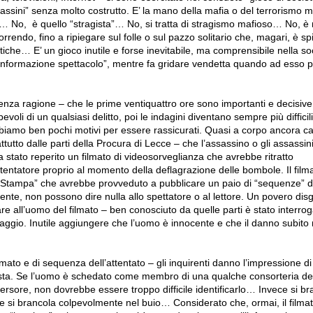
sassini” senza molto costrutto. E’ la mano della mafia o del terrorismo
o”… No, è quello “stragista”… No, si tratta di stragismo mafioso… No, è
orrendo, fino a ripiegare sul folle o sul pazzo solitario che, magari, è sp
iche… E’ un gioco inutile e forse inevitabile, ma comprensibile nella soc
informazione spettacolo”, mentre fa gridare vendetta quando ad esso p
senza ragione – che le prime ventiquattro ore sono importanti e decisive
pevoli di un qualsiasi delitto, poi le indagini diventano sempre più difficil
biamo ben pochi motivi per essere rassicurati. Quasi a corpo ancora cal
attutto dalle parti della Procura di Lecce – che l’assassino o gli assassi
 stato reperito un filmato di videosorveglianza che avrebbe ritratto
ttentatore proprio al momento della deflagrazione delle bombole. Il fil
“Stampa” che avrebbe provveduto a pubblicare un paio di “sequenze” d
nte, non possono dire nulla allo spettatore o al lettore. Un povero disg
re all’uomo del filmato – ben conosciuto da quelle parti è stato interro
nciaggio. Inutile aggiungere che l’uomo è innocente e che il danno subito
lmato e di sequenza dell’attentato – gli inquirenti danno l’impressione di
rista. Se l’uomo è schedato come membro di una qualche consorteria dell
rsore, non dovrebbe essere troppo difficile identificarlo… Invece si br
e si brancola colpevolmente nel buio… Considerato che, ormai, il filma