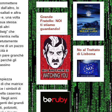
i commettere
all’altro, lo
saltati e altra
Grande
 e, una volta
Fratello: NOI
 sua stessa
ti stiamo
i altri
guardando!
dwig” che
rientra nella
ipetutamente
ione di un pazzo
No al Trattato
cità è
di Lisbona
non pare granchè
 perché gli
sassino
ampiezza
 di che matrice
ce i simboli di
della caserma
… Negli anni
genti dei grandi
 poliziotti,