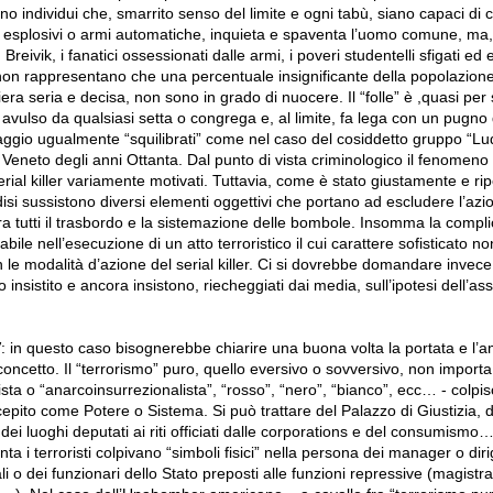
ano individui che, smarrito senso del limite e ogni tabù, siano capaci d
di esplosivi o armi automatiche, inquieta e spaventa l’uomo comune, ma, d
 Breivik, i fanatici ossessionati dalle armi, i poveri studentelli sfigati ed e
on rappresentano che una percentuale insignificante della popolazione
iera seria e decisa, non sono in grado di nuocere. Il “folle” è ,quasi per
 avulso da qualsiasi setta o congrega e, al limite, fa lega con un pugno d
aggio ugualmente “squilibrati” come nel caso del cosiddetto gruppo “Lu
Veneto degli anni Ottanta. Dal punto di vista criminologico il fenomeno 
erial killer variamente motivati. Tuttavia, come è stato giustamente e r
ndisi sussistono diversi elementi oggettivi che portano ad escludere l’az
fra tutti il trasbordo e la sistemazione delle bombole. Insomma la compli
bile nell’esecuzione di un atto terroristico il cui carattere sofisticato 
 le modalità d’azione del serial killer. Ci si dovrebbe domandare invece
 insistito e ancora insistono, riecheggiati dai media, sull’ipotesi dell’as
”
: in questo caso bisognerebbe chiarire una buona volta la portata e l’
oncetto. Il “terrorismo” puro, quello eversivo o sovversivo, non importa
atista o “anarcoinsurrezionalista”, “rosso”, “nero”, “bianco”, ecc… - colpis
epito come Potere o Sistema. Si può trattare del Palazzo di Giustizia, 
 dei luoghi deputati ai riti officiati dalle corporations e del consumismo
ta i terroristi colpivano “simboli fisici” nella persona dei manager o diri
li o dei funzionari dello Stato preposti alle funzioni repressive (magistrati,