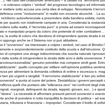
c…). Nel caso dell’Unabomber americano – a cavallo fra “terrorismo pur
” – si volevano colpire i “simboli” del progresso tecnologico ed informati
mettere sotto accusa una certa idea di sviluppo. Nonostante il terrori
 definisca come “rivoluzionario” in realtà non sovverte alcunché… La su
 nichilismo autoreferenziale a prescindere dalla bandiera esibita, nutrit
ie per quanto non totalmente campate in aria. Considerata la sostanzi
incidere sulla realtà, il “terrorista puro” si presta ad essere inconsapev
izzato e manipolato proprio da coloro che pretende di voler combattere… A 
ica, la scelta di coloro che decidono di intraprendere questa strada è esi
mi oppongo anche se il Sistema non si può abbattere…
l “sovversivo” sia interessato a colpire i simboli, nel caso di Brindisi l’
mente e sorprendentemente costituito dalla scuola e dall’istruzione. 
ativo di compiere una strage indiscriminata che suscita naturale riprovaz
i dalla scelta di intraprendere la strada delle armi e della sovversione.
narcoinsurrezionalista” genuino potrebbe mai compiere simili gesti. Entra
tabilizzante”, quello concepito per istillare nell’opinione pubblica sentime
rezza per alimentare la domanda collettiva di ordine e sicurezza e, maga
i ben più urgenti e tangibili. “Il terrorismo stabilizzante” è ben più sofist
sovversivi” e punta al cuore del potere. Destabilizza i governi percepit
, rafforza quelli che puntano alla “tolleranza zero” nei confronti degli inde
igrati, marginali, delinquenti da strada, teppisti, giovani, ecc…) e spost
destra”. La necessità di affrontare presunti pericoli sovversivi o eversi
te anche di prendere in tutta tranquillità le decisioni di politica – ad e
aria, tributaria e finanziaria – impopolari. Considerato il livello di sofist