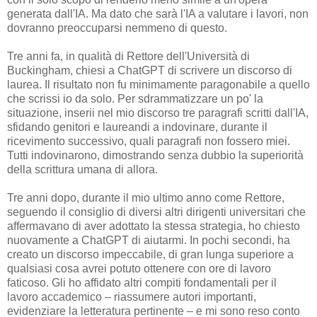
generata dall'IA. Ma dato che sarà l'IA a valutare i lavori, non
dovranno preoccuparsi nemmeno di questo.
Tre anni fa, in qualità di Rettore dell'Università di
Buckingham, chiesi a ChatGPT di scrivere un discorso di
laurea. Il risultato non fu minimamente paragonabile a quello
che scrissi io da solo. Per sdrammatizzare un po' la
situazione, inserii nel mio discorso tre paragrafi scritti dall'IA,
sfidando genitori e laureandi a indovinare, durante il
ricevimento successivo, quali paragrafi non fossero miei.
Tutti indovinarono, dimostrando senza dubbio la superiorità
della scrittura umana di allora.
Tre anni dopo, durante il mio ultimo anno come Rettore,
seguendo il consiglio di diversi altri dirigenti universitari che
affermavano di aver adottato la stessa strategia, ho chiesto
nuovamente a ChatGPT di aiutarmi. In pochi secondi, ha
creato un discorso impeccabile, di gran lunga superiore a
qualsiasi cosa avrei potuto ottenere con ore di lavoro
faticoso. Gli ho affidato altri compiti fondamentali per il
lavoro accademico – riassumere autori importanti,
evidenziare la letteratura pertinente – e mi sono reso conto