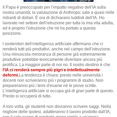
Il Papa è preoccupato per l'impatto negativo dell'IA sulla
nostra umanità; la valutazione di Anthropic sale a quasi mille
miliardi di dollari. È ora di dichiararsi luddisti dell'IA. Ho
lavorato nel settore dell'istruzione per tutta la mia vita adulta,
ed è proprio l'istruzione che mi ha portato a questa
posizione.
I sostenitori dell'intelligenza artificiale affermano che ci
renderà tutti più produttivi, anche nel campo dell'istruzione.
Una minuscola minoranza di persone già estremamente
produttive potrebbe teoricamente diventare ancora più
prolifica. La maggior parte di noi no. Il nostro destino è che
l'IA ci renderà sempre più pigri e intellettualmente
deformi.
La tendenza è chiara: presto nelle università i
docenti non scriveranno più i programmi di studio. Non
prepareranno più i temi d'esame né le prove scritte.
L'intelligenza artificiale si occupa già di gran parte di questo.
Presto si occuperà di tutto.
A loro volta, gli studenti non dovranno scrivere saggi. Nella
migliore delle ipotesi, adatteranno il lavoro prodotto dall'IA,
con il solo scopo di renderlo meno simile a un'opera