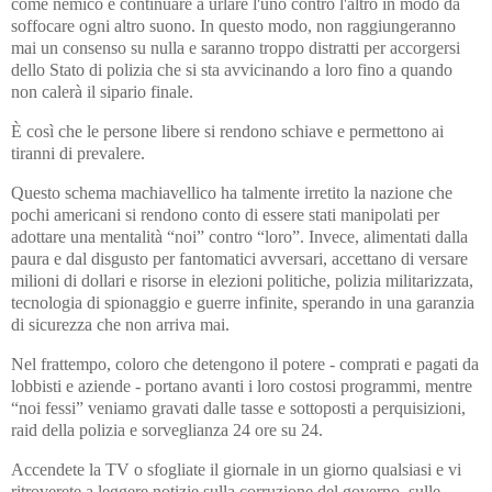
come nemico e continuare a urlare l'uno contro l'altro in modo da
soffocare ogni altro suono. In questo modo, non raggiungeranno
mai un consenso su nulla e saranno troppo distratti per accorgersi
dello Stato di polizia che si sta avvicinando a loro fino a quando
non calerà il sipario finale.
È così che le persone libere si rendono schiave e permettono ai
tiranni di prevalere.
Questo schema machiavellico ha talmente irretito la nazione che
pochi americani si rendono conto di essere stati manipolati per
adottare una mentalità “noi” contro “loro”. Invece, alimentati dalla
paura e dal disgusto per fantomatici avversari, accettano di versare
milioni di dollari e risorse in elezioni politiche, polizia militarizzata,
tecnologia di spionaggio e guerre infinite, sperando in una garanzia
di sicurezza che non arriva mai.
Nel frattempo, coloro che detengono il potere - comprati e pagati da
lobbisti e aziende - portano avanti i loro costosi programmi, mentre
“noi fessi” veniamo gravati dalle tasse e sottoposti a perquisizioni,
raid della polizia e sorveglianza 24 ore su 24.
Accendete la TV o sfogliate il giornale in un giorno qualsiasi e vi
ritroverete a leggere notizie sulla corruzione del governo, sulle