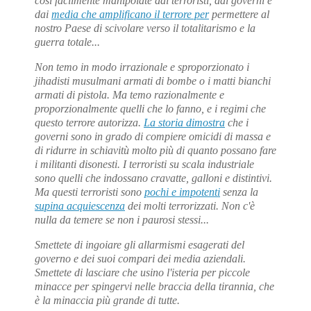
così facilmente manipolate dai terroristi, dai governi e
dai
media che amplificano il terrore per
permettere al
nostro Paese di scivolare verso il totalitarismo e la
guerra totale...
Non temo in modo irrazionale e sproporzionato i
jihadisti musulmani armati di bombe o i matti bianchi
armati di pistola. Ma temo razionalmente e
proporzionalmente quelli che lo fanno, e i regimi che
questo terrore autorizza.
La storia dimostra
che i
governi sono in grado di compiere omicidi di massa e
di ridurre in schiavitù molto più di quanto possano fare
i militanti disonesti. I terroristi su scala industriale
sono quelli che indossano cravatte, galloni e distintivi.
Ma questi terroristi sono
pochi e impotenti
senza la
supina acquiescenza
dei molti terrorizzati. Non c'è
nulla da temere se non i paurosi stessi...
Smettete di ingoiare gli allarmismi esagerati del
governo e dei suoi compari dei media aziendali.
Smettete di lasciare che usino l'isteria per piccole
minacce per spingervi nelle braccia della tirannia, che
è la minaccia più grande di tutte.