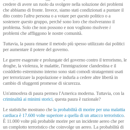
credere di avere un ruolo da svolgere nella soluzione dei problemi
che abbiamo di fronte. Invece, siamo stati condizionati a puntare il
dito contro l'
altra
persona o a votare per
questo
politico o a
sostenere
questo
gruppo, perché sono loro che risolveranno il
problema. Solo che non possono e non vogliono risolvere
i
problemi che affliggono le nostre comunità.
Tuttavia, la paura rimane il metodo più spesso utilizzato dai politici
per aumentare il potere del governo.
Le guerre esagerate e prolungate del governo contro il terrorismo, le
droghe, la violenza, le malattie, l'immigrazione clandestina e il
cosiddetto estremismo interno sono stati comodi stratagemmi usati
per terrorizzare la popolazione e indurla a cedere altre libertà in
cambio di sfuggenti promesse di sicurezza.
Un'atmosfera di paura permea l'America moderna. Tuttavia, con la
criminalità ai minimi storici
, questa paura è razionale?
Le statistiche mostrano che
la probabilità di morire per una malattia
cardiaca è 17.600 volte superiore a quella di un attacco terroristico
.
È 11.000 volte più probabile morire per un incidente aereo che per
un complotto terroristico che coinvolge un aereo. La probabilità di