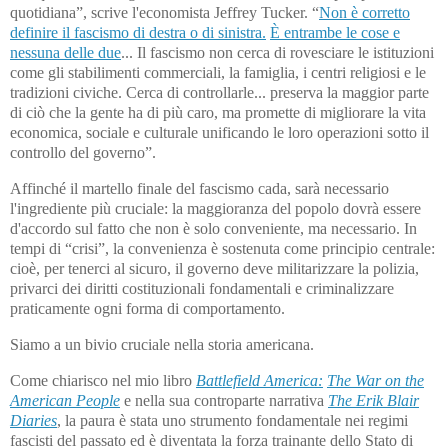
quotidiana”, scrive l'economista Jeffrey Tucker. “
Non è corretto
definire il fascismo di destra o di sinistra.
È entrambe le cose e
nessuna delle due
... Il fascismo non cerca di rovesciare le istituzioni
come gli stabilimenti commerciali, la famiglia, i centri religiosi e le
tradizioni civiche. Cerca di controllarle... preserva la maggior parte
di ciò che la gente ha di più caro, ma promette di migliorare la vita
economica, sociale e culturale unificando le loro operazioni sotto il
controllo del governo”.
Affinché il martello finale del fascismo cada, sarà necessario
l'ingrediente più cruciale: la maggioranza del popolo dovrà essere
d'accordo sul fatto che non è solo conveniente, ma necessario. In
tempi di “crisi”, la convenienza è sostenuta come principio centrale:
cioè, per tenerci al sicuro, il governo deve militarizzare la polizia,
privarci dei diritti costituzionali fondamentali e criminalizzare
praticamente ogni forma di comportamento.
Siamo a un bivio cruciale nella storia americana.
Come chiarisco nel mio libro
Battlefield America:
The War on the
American People
e nella sua controparte narrativa
The Erik Blair
Diaries
, la paura è stata uno strumento fondamentale nei regimi
fascisti del passato ed è diventata la forza trainante dello Stato di