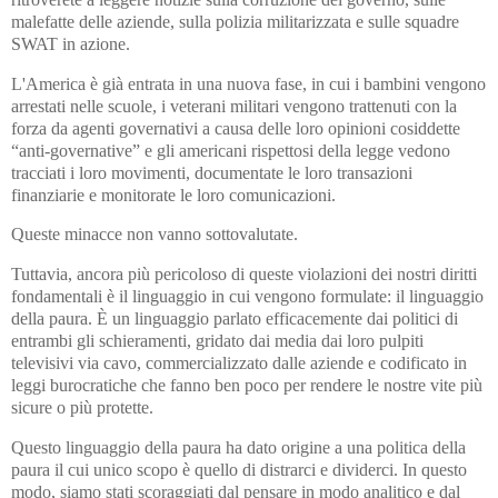
malefatte delle aziende, sulla polizia militarizzata e sulle squadre
SWAT in azione.
L'America è già entrata in una nuova fase, in cui i bambini vengono
arrestati nelle scuole, i veterani militari vengono trattenuti con la
forza da agenti governativi a causa delle loro opinioni cosiddette
“anti-governative” e gli americani rispettosi della legge vedono
tracciati i loro movimenti, documentate le loro transazioni
finanziarie e monitorate le loro comunicazioni.
Queste minacce non vanno sottovalutate.
Tuttavia, ancora più pericoloso di queste violazioni dei nostri diritti
fondamentali è il linguaggio in cui vengono formulate: il linguaggio
della paura. È un linguaggio parlato efficacemente dai politici di
entrambi gli schieramenti, gridato dai media dai loro pulpiti
televisivi via cavo, commercializzato dalle aziende e codificato in
leggi burocratiche che fanno ben poco per rendere le nostre vite più
sicure o più protette.
Questo linguaggio della paura ha dato origine a una politica della
paura il cui unico scopo è quello di distrarci e dividerci. In questo
modo, siamo stati scoraggiati dal pensare in modo analitico e dal