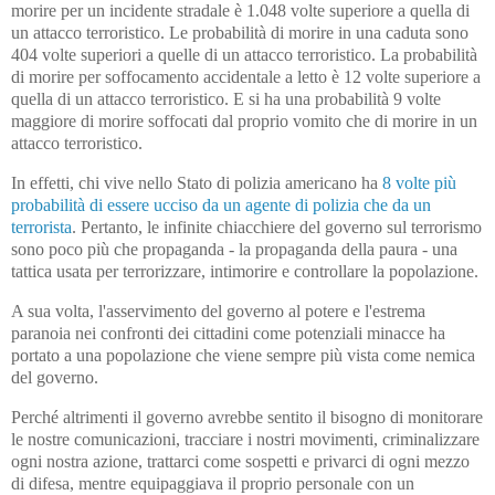
morire per un incidente stradale è 1.048 volte superiore a quella di
un attacco terroristico. Le probabilità di morire in una caduta sono
404 volte superiori a quelle di un attacco terroristico. La probabilità
di morire per soffocamento accidentale a letto è 12 volte superiore a
quella di un attacco terroristico. E si ha una probabilità 9 volte
maggiore di morire soffocati dal proprio vomito che di morire in un
attacco terroristico.
In effetti, chi vive nello Stato di polizia americano ha
8 volte più
probabilità di essere ucciso da un agente di polizia che da un
terrorista
. Pertanto, le infinite chiacchiere del governo sul terrorismo
sono poco più che propaganda - la propaganda della paura - una
tattica usata per terrorizzare, intimorire e controllare la popolazione.
A sua volta, l'asservimento del governo al potere e l'estrema
paranoia nei confronti dei cittadini come potenziali minacce ha
portato a una popolazione che viene sempre più vista come nemica
del governo.
Perché altrimenti il governo avrebbe sentito il bisogno di monitorare
le nostre comunicazioni, tracciare i nostri movimenti, criminalizzare
ogni nostra azione, trattarci come sospetti e privarci di ogni mezzo
di difesa, mentre equipaggiava il proprio personale con un