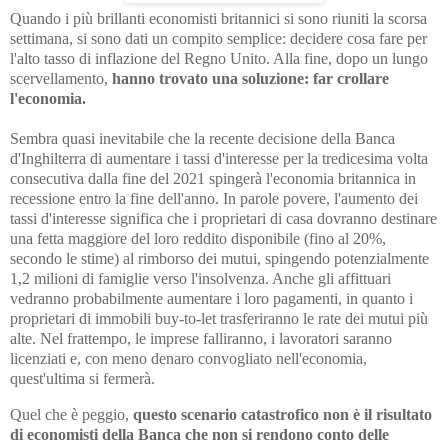
Quando i più brillanti economisti britannici si sono riuniti la scorsa
settimana, si sono dati un compito semplice: decidere cosa fare per
l'alto tasso di inflazione del Regno Unito. Alla fine, dopo un lungo
scervellamento,
hanno trovato una soluzione: far crollare
l'economia.
Sembra quasi inevitabile che la recente decisione della Banca
d'Inghilterra di aumentare i tassi d'interesse per la tredicesima volta
consecutiva dalla fine del 2021 spingerà l'economia britannica in
recessione entro la fine dell'anno.
In parole povere, l'aumento dei
tassi d'interesse significa che i proprietari di casa dovranno destinare
una fetta maggiore del loro reddito disponibile (fino al 20%,
secondo le stime) al rimborso dei mutui, spingendo potenzialmente
1,2 milioni di famiglie verso l'insolvenza. Anche gli affittuari
vedranno probabilmente aumentare i loro pagamenti, in quanto i
proprietari di immobili buy-to-let trasferiranno le rate dei mutui più
alte. Nel frattempo, le imprese falliranno, i lavoratori saranno
licenziati e, con meno denaro convogliato nell'economia,
quest'ultima si fermerà.
Quel che è peggio,
questo scenario catastrofico non è il risultato
di economisti della Banca che non si rendono conto delle