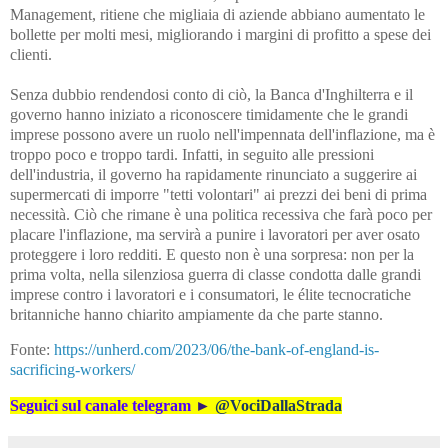
Management, ritiene che migliaia di aziende abbiano aumentato le
bollette per molti mesi, migliorando i margini di profitto a spese dei
clienti.
Senza dubbio rendendosi conto di ciò, la Banca d'Inghilterra e il
governo hanno iniziato a riconoscere timidamente che le grandi
imprese possono avere un ruolo nell'impennata dell'inflazione, ma è
troppo poco e troppo tardi. Infatti, in seguito alle pressioni
dell'industria, il governo ha rapidamente rinunciato a suggerire ai
supermercati di imporre "tetti volontari" ai prezzi dei beni di prima
necessità. Ciò che rimane è una politica recessiva che farà poco per
placare l'inflazione, ma servirà a punire i lavoratori per aver osato
proteggere i loro redditi. E questo non è una sorpresa: non per la
prima volta, nella silenziosa guerra di classe condotta dalle grandi
imprese contro i lavoratori e i consumatori, le élite tecnocratiche
britanniche hanno chiarito ampiamente da che parte stanno.
Fonte:
https://unherd.com/2023/06/the-bank-of-england-is-
sacrificing-workers/
Seguici sul canale telegram
►
@VociDallaStrada