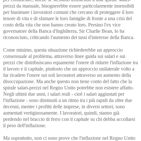
prezzi da manuale, bisognerebbe essere particolarmente insensibili
per biasimare i lavoratori comuni che cercano di proteggere il loro
tenore di vita e di sfamare le loro famiglie di fronte a una crisi del
costo della vita che non hanno creato loro. Persino l'ex vice
governatore della Banca d'Inghilterra, Sir Charlie Bean, lo ha
riconosciuto, criticando l'aumento dei tassi d'interesse della Banca.
Come minimo, questa situazione richiederebbe un approccio
consensuale al problema, attraverso linee guida sui salari e sui
prezzi che distribuiscano equamente l'onere di ridurre l'inflazione tra
il lavoro e il capitale, piuttosto che un approccio unilaterale volto a
far ricadere l'onere sui soli lavoratori attraverso un aumento della
disoccupazione. Ma anche questo non tiene conto del fatto che la
spirale salari-prezzi nel Regno Unito potrebbe non esistere affatto.
Negli ultimi due anni, i salari reali - cioè i salari aggiustati per
l'inflazione - sono diminuiti a un ritmo tra i più rapidi da oltre due
decenni, mentre i profitti delle imprese, in diversi settori, sono
aumentati vertiginosamente. I lavoratori, quindi, stanno già
perdendo nel braccio di ferro con il capitale su chi debba accollarsi
il peso dell'inflazione.
Ma soprattutto, non ci sono prove che l'inflazione nel Regno Unito