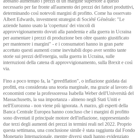
abbiano aumentato i prezzi di un margine superiore a quello
necessario per far fronte all'aumento dei prezzi dei fattori produttivi,
determinando così notevoli margini di profitto. Come ha osservato
Albert Edwards, investment strategist di Société Générale: "Le
aziende hanno usato la 'copertura' dei vincoli di
approvvigionamento dovuti alla pandemia e alla guerra in Ucraina
per aumentare i prezzi di produzione ben oltre quanto giustificato
per mantenere i margini" - e i consumatori hanno in gran parte
accettato questi aumenti come inevitabili dopo aver sentito tante
storie sui prezzi dell'energia, sulla guerra in Ucraina, sulle
interruzioni della catena di approvvigionamento, sulla Brexit e così
via.
Fino a poco tempo fa, la "greedflation", o inflazione guidata dai
profitti, era considerata una teoria marginale, ma grazie al lavoro di
economisti come la professoressa Isabella Weber dell'Università del
Massachusetts, la sua importanza - almeno negli Stati Uniti e
nell'Eurozona - non viene più ignorata. A marzo, gli esperti della
Banca Centrale Europea hanno concluso che i margini di profitto
sono diventati il principale motore dell'inflazione, rappresentando
due terzi degli aumenti dei prezzi in termini reali nel 2022. Proprio
questa settimana, una conclusione simile è stata raggiunta dal Fondo
Monetario Internazionale, mentre diversi studi hanno evidenziato