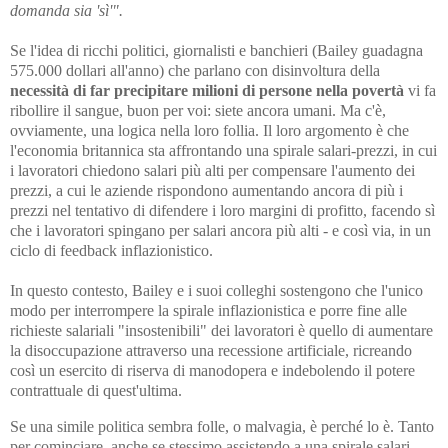
domanda sia 'sì'".
Se l'idea di ricchi politici, giornalisti e banchieri (Bailey guadagna
575.000 dollari all'anno) che parlano con disinvoltura della
necessità di far precipitare milioni di persone nella povertà
vi fa
ribollire il sangue, buon per voi: siete ancora umani. Ma c'è,
ovviamente, una logica nella loro follia. Il loro argomento è che
l'economia britannica sta affrontando una spirale salari-prezzi, in cui
i lavoratori chiedono salari più alti per compensare l'aumento dei
prezzi, a cui le aziende rispondono aumentando ancora di più i
prezzi nel tentativo di difendere i loro margini di profitto, facendo sì
che i lavoratori spingano per salari ancora più alti - e così via, in un
ciclo di feedback inflazionistico.
In questo contesto, Bailey e i suoi colleghi sostengono che l'unico
modo per interrompere la spirale inflazionistica e porre fine alle
richieste salariali "insostenibili" dei lavoratori è quello di aumentare
la disoccupazione attraverso una recessione artificiale, ricreando
così un esercito di riserva di manodopera e indebolendo il potere
contrattuale di quest'ultima.
Se una simile politica sembra folle, o malvagia, è perché lo è. Tanto
per cominciare, anche se stessimo assistendo a una spirale salari-