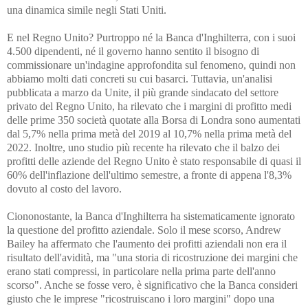
una dinamica simile negli Stati Uniti.
E nel Regno Unito? Purtroppo né la Banca d'Inghilterra, con i suoi
4.500 dipendenti, né il governo hanno sentito il bisogno di
commissionare un'indagine approfondita sul fenomeno, quindi non
abbiamo molti dati concreti su cui basarci. Tuttavia, un'analisi
pubblicata a marzo da Unite, il più grande sindacato del settore
privato del Regno Unito, ha rilevato che i margini di profitto medi
delle prime 350 società quotate alla Borsa di Londra sono aumentati
dal 5,7% nella prima metà del 2019 al 10,7% nella prima metà del
2022. Inoltre, uno studio più recente ha rilevato che il balzo dei
profitti delle aziende del Regno Unito è stato responsabile di quasi il
60% dell'inflazione dell'ultimo semestre, a fronte di appena l'8,3%
dovuto al costo del lavoro.
Ciononostante, la Banca d'Inghilterra ha sistematicamente ignorato
la questione del profitto aziendale. Solo il mese scorso, Andrew
Bailey ha affermato che l'aumento dei profitti aziendali non era il
risultato dell'avidità, ma "una storia di ricostruzione dei margini che
erano stati compressi, in particolare nella prima parte dell'anno
scorso". Anche se fosse vero, è significativo che la Banca consideri
giusto che le imprese "ricostruiscano i loro margini" dopo una