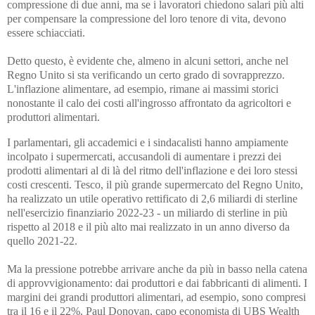
compressione di due anni, ma se i lavoratori chiedono salari più alti
per compensare la compressione del loro tenore di vita, devono
essere schiacciati.
Detto questo, è evidente che, almeno in alcuni settori, anche nel
Regno Unito si sta verificando un certo grado di sovrapprezzo.
L'inflazione alimentare, ad esempio, rimane ai massimi storici
nonostante il calo dei costi all'ingrosso affrontato da agricoltori e
produttori alimentari.
I parlamentari, gli accademici e i sindacalisti hanno ampiamente
incolpato i supermercati, accusandoli di aumentare i prezzi dei
prodotti alimentari al di là del ritmo dell'inflazione e dei loro stessi
costi crescenti. Tesco, il più grande supermercato del Regno Unito,
ha realizzato un utile operativo rettificato di 2,6 miliardi di sterline
nell'esercizio finanziario 2022-23 - un miliardo di sterline in più
rispetto al 2018 e il più alto mai realizzato in un anno diverso da
quello 2021-22.
Ma la pressione potrebbe arrivare anche da più in basso nella catena
di approvvigionamento: dai produttori e dai fabbricanti di alimenti. I
margini dei grandi produttori alimentari, ad esempio, sono compresi
tra il 16 e il 22%. Paul Donovan, capo economista di UBS Wealth