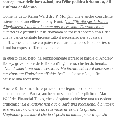
conseguenze delle loro azioni; tra l'élite politica britannica, è il
risultato desiderato
.
Come ha detto Karen Ward di J.P. Morgan, che è anche consulente
esterno del Cancelliere Jeremy Hunt: "
La difficoltà per la Banca
d'Inghilterra è quella di creare una recessione. Devono creare
incertezza e fragilità".
Alla domanda se fosse d'accordo con l'idea
che la banca centrale facesse tutto il necessario per abbassare
l'inflazione, anche se ciò potesse causare una recessione, lo stesso
Hunt ha risposto affermativamente.
In questo caso, però, ha semplicemente ripreso le parole di Andrew
Bailey, governatore della Banca d'Inghilterra, che ha dichiarato:
"
Non desideriamo una recessione. Ma faremo ciò che è necessario
per riportare l'inflazione all'obiettivo",
anche se ciò significa
causare una recessione.
Anche Rishi Sunak ha espresso un sostegno incondizionato
all'operato della Banca, anche se nessuno è più esplicito di Martin
Wolf del Financial Times, che si è spinto a chiedere una recessione
artificiale: "
La questione non è se ci sarà una recessione; è piuttosto
se è necessario che ci sia, se si vuole arrestare la spirale.
L'opinione plausibile è che la risposta all'ultima parte di questa