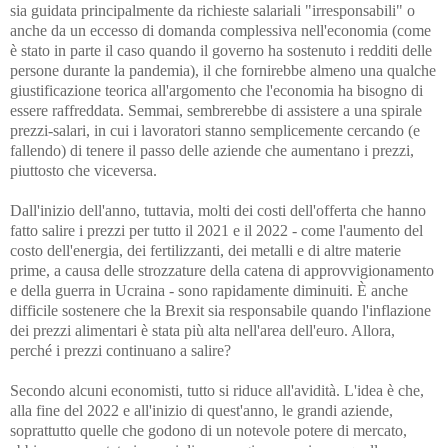
sia guidata principalmente da richieste salariali "irresponsabili" o
anche da un eccesso di domanda complessiva nell'economia (come
è stato in parte il caso quando il governo ha sostenuto i redditi delle
persone durante la pandemia), il che fornirebbe almeno una qualche
giustificazione teorica all'argomento che l'economia ha bisogno di
essere raffreddata. Semmai, sembrerebbe di assistere a una spirale
prezzi-salari, in cui i lavoratori stanno semplicemente cercando (e
fallendo) di tenere il passo delle aziende che aumentano i prezzi,
piuttosto che viceversa.
Dall'inizio dell'anno, tuttavia, molti dei costi dell'offerta che hanno
fatto salire i prezzi per tutto il 2021 e il 2022 - come l'aumento del
costo dell'energia, dei fertilizzanti, dei metalli e di altre materie
prime, a causa delle strozzature della catena di approvvigionamento
e della guerra in Ucraina - sono rapidamente diminuiti. È anche
difficile sostenere che la Brexit sia responsabile quando l'inflazione
dei prezzi alimentari è stata più alta nell'area dell'euro. Allora,
perché i prezzi continuano a salire?
Secondo alcuni economisti, tutto si riduce all'avidità. L'idea è che,
alla fine del 2022 e all'inizio di quest'anno, le grandi aziende,
soprattutto quelle che godono di un notevole potere di mercato,