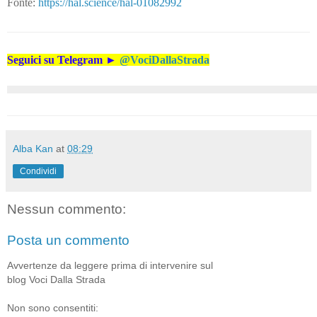
Fonte:
https://hal.science/hal-01082992
Seguici su Telegram
►
@VociDallaStrada
Alba Kan
at
08:29
Condividi
Nessun commento:
Posta un commento
Avvertenze da leggere prima di intervenire sul
blog Voci Dalla Strada
Non sono consentiti: