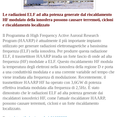
Le radiazioni ELF ad alta potenza generate dal riscaldamento
HF modulato della ionosfera possono causare terremoti, cicloni
e riscaldamento localizzato
Il Programma di High Frequency Active Auroral Research
Program (HAARP) è attualmente il più importante impianto
utilizzato per generare radiazioni elettromagnetiche a bassissima
frequenza (ELF) nella ionosfera. Per produrre questa radiazione
ELF, il trasmettitore HAARP irradia un forte fascio di onde ad alta
frequenza (HF) modulate a ELF. Questo riscaldamento HF modula
la temperatura degli elettroni nella ionosfera della regione D e porta
a una conduttività modulata e a una corrente variabile nel tempo che
viene irradiata alla frequenza di modulazione. Recentemente, il
trasmettitore HAARP HF ha operato con 3,6GW di potenza
effettiva irradiata modulata alla frequenza di 2,5Hz. È stato
dimostrato che le radiazioni ELF ad alta potenza generate dai
riscaldatori ionosferici HF, come l'attuale riscaldatore HAARP,
possono causare terremoti, cicloni e un forte riscaldamento
localizzato.