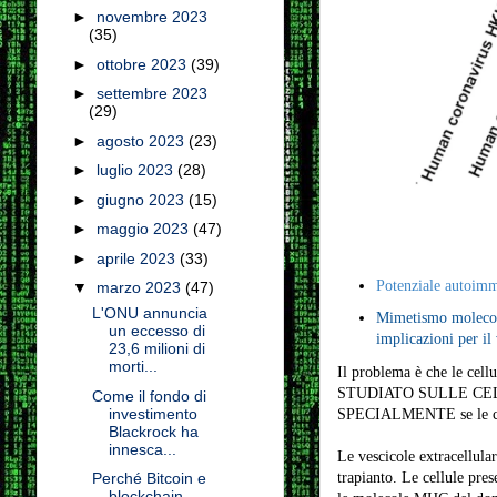
►
novembre 2023
(35)
►
ottobre 2023
(39)
►
settembre 2023
(29)
►
agosto 2023
(23)
►
luglio 2023
(28)
►
giugno 2023
(15)
►
maggio 2023
(47)
►
aprile 2023
(33)
Potenziale autoimm
▼
marzo 2023
(47)
L'ONU annuncia
Mimetismo molecola
un eccesso di
implicazioni per il
23,6 milioni di
morti...
Il problema è che le cell
STUDIATO SULLE CELLU
Come il fondo di
investimento
SPECIALMENTE se le cellu
Blackrock ha
innesca...
Le vescicole extracellula
trapianto. Le cellule pre
Perché Bitcoin e
blockchain