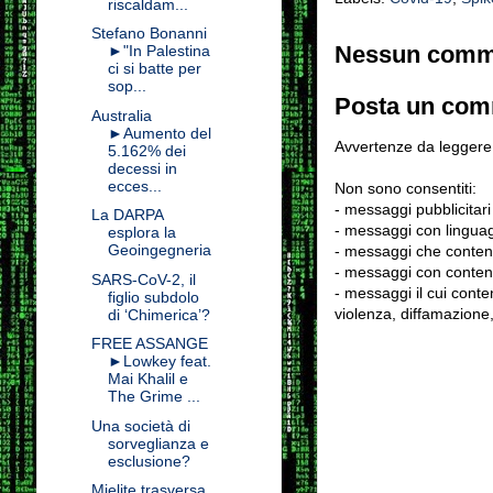
riscaldam...
Stefano Bonanni
Nessun comm
►"In Palestina
ci si batte per
sop...
Posta un co
Australia
►Aumento del
Avvertenze da leggere 
5.162% dei
decessi in
ecces...
Non sono consentiti:
- messaggi pubblicitari
La DARPA
- messaggi con linguag
esplora la
Geoingegneria
- messaggi che conten
- messaggi con contenu
SARS-CoV-2, il
- messaggi il cui conten
figlio subdolo
violenza, diffamazione,
di ‘Chimerica’?
FREE ASSANGE
►Lowkey feat.
Mai Khalil e
The Grime ...
Una società di
sorveglianza e
esclusione?
Mielite trasversa