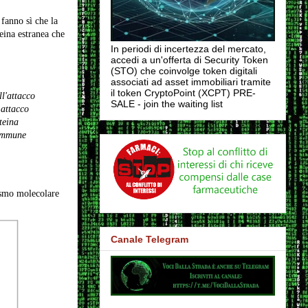
 fanno sì che la
eina estranea che
In periodi di incertezza del mercato,
accedi a un'offerta di Security Token
(STO) che coinvolge token digitali
associati ad asset immobiliari tramite
il token CryptoPoint (XCPT) PRE-
ll'attacco
SALE - join the waiting list
 attacco
teina
oimmune
ismo molecolare
Canale Telegram