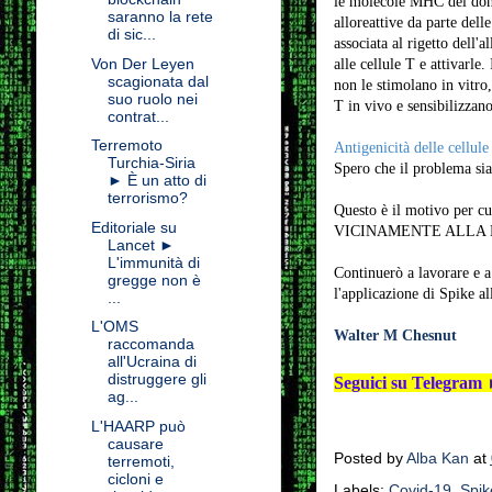
le molecole MHC del donat
saranno la rete
alloreattive da parte dell
di sic...
associata al rigetto dell'
Von Der Leyen
alle cellule T e attivarle
scagionata dal
non le stimolano in vitro,
suo ruolo nei
T in vivo e sensibilizzan
contrat...
Terremoto
Antigenicità delle cellul
Turchia-Siria
Spero che il problema sia
► È un atto di
terrorismo?
Questo è il motivo 
Editoriale su
VICINAMENTE ALLA 
Lancet ►
L'immunità di
Continuerò a lavorare e a
gregge non è
l'applicazione di Spike al
...
L'OMS
Walter M Chesnut
raccomanda
all'Ucraina di
distruggere gli
Seguici su Telegram
ag...
L'HAARP può
causare
Posted by
Alba Kan
at
terremoti,
cicloni e
Labels:
Covid-19
,
Spik