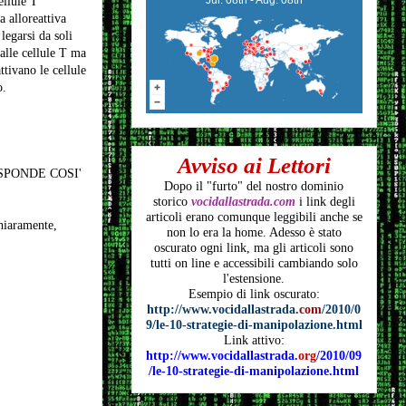
ellule T
a alloreattiva
legarsi da soli
 alle cellule T ma
ttivano le cellule
o.
Avviso ai Lettori
ISPONDE COSI'
Dopo il "furto" del nostro dominio
storico
vocidallastrada.com
i link degli
articoli
erano comunque leggibili anche se
hiaramente,
non lo era la home. Adesso è stato
oscurato ogni link, ma gli articoli
sono
tutti on line e accessibili cambiando solo
l'estensione.
Esempio di link oscurato:
http://www.vocidallastrada.
com
/2010/0
9/le-10-strategie-di-manipolazione.html
Link attivo:
http://www.vocidallastrada.
org
/2010/09
/le-10-strategie-di-manipolazione.html