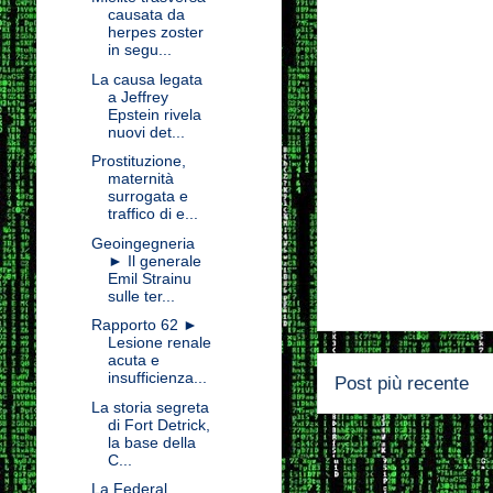
causata da
herpes zoster
in segu...
La causa legata
a Jeffrey
Epstein rivela
nuovi det...
Prostituzione,
maternità
surrogata e
traffico di e...
Geoingegneria
► Il generale
Emil Strainu
sulle ter...
Rapporto 62 ►
Lesione renale
acuta e
insufficienza...
Post più recente
La storia segreta
di Fort Detrick,
la base della
C...
La Federal