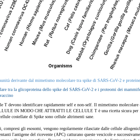
unità derivante dal mimetismo molecolare tra spike di SARS-CoV-2 e protein
re tra la glicoproteina dello spike del SARS-CoV-2 e i proteomi dei mammife
 vaccino
ule T devono identificare rapidamente self e non-self. Il mimetismo molecolare d
LE IN MODO CHE ATTRATTI LE CELLULE T è una ricetta sicura per il 
le costellate di Spike sono cellule altrimenti sane.
ri, compresi gli esosomi, vengono regolarmente rilasciate dalle cellule allogenic
sentanti l'antigene del ricevente (APC) catturano queste vescicole e successivam