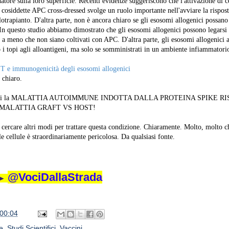
ore sulla loro superficie. Recenti evidenze suggeriscono che l'attivazione di c
e cosiddette APC cross-dressed svolge un ruolo importante nell'avviare la rispost
allotrapianto. D'altra parte, non è ancora chiaro se gli esosomi allogenici possano 
. In questo studio abbiamo dimostrato che gli esosomi allogenici possono legarsi
 a meno che non siano coltivati con APC. D'altra parte, gli esosomi allogenici a
o i topi agli alloantigeni, ma solo se somministrati in un ambiente infiammatori
e T e immunogenicità degli esosomi allogenici
 chiaro.
per cui la MALATTIA AUTOIMMUNE INDOTTA DALLA PROTEINA SPIKE R
MALATTIA GRAFT VS HOST!
 cercare altri modi per trattare questa condizione. Chiaramente. Molto, molto c
le cellule è straordinariamente pericolosa. Da qualsiasi fonte.
@VociDallaStrada
►
00:04
e
,
Studi Scientifici
,
Vaccini