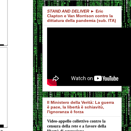
STAND AND DELIVER
► Eric
Clapton e Van Morrison contro la
dittatura della pandemia (sub. ITA)
Il Ministero della Verità: La guerra
è pace, la libertà è schiavitù,
l'ignoranza è forza
Video-appello collettivo contro la 
censura della rete e a favore della 