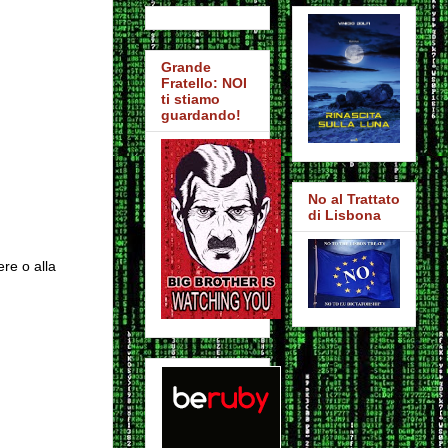
Grande
Fratello: NOI
ti stiamo
guardando!
No al Trattato
di Lisbona
ere o alla