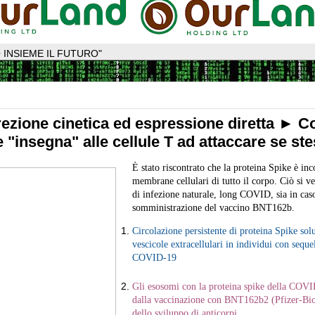
 INSIEME IL FUTURO"
ezione cinetica ed espressione diretta ► C
 "insegna" alle cellule T ad attaccare se st
È stato riscontrato che la proteina Spike è inc
membrane cellulari di tutto il corpo. Ciò si ver
di infezione naturale, long COVID, sia in cas
somministrazione del vaccino BNT162b.
Circolazione persistente di proteina Spike solu
vescicole extracellulari in individui con seque
COVID-19
Gli esosomi con la proteina spike della COVI
dalla vaccinazione con BNT162b2 (Pfizer-Bi
dello sviluppo di anticorpi