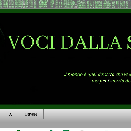
X
Odysee