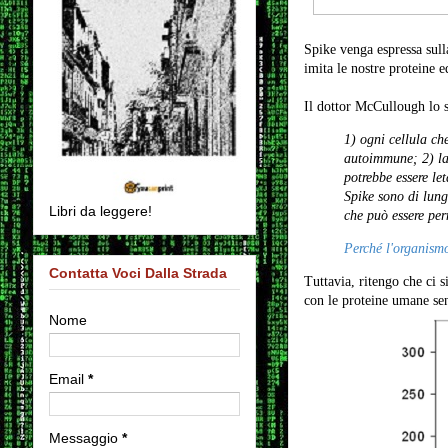
Spike venga espressa sull
imita le nostre protei
Il dottor McCullough lo 
1) ogni cellula che
autoimmune; 2) la 
potrebbe essere let
Spike sono di lun
Libri da leggere!
che può essere pe
Perché l'organism
Contatta Voci Dalla Strada
Tuttavia, ritengo che ci 
con le proteine umane sen
Nome
Email
*
Messaggio
*