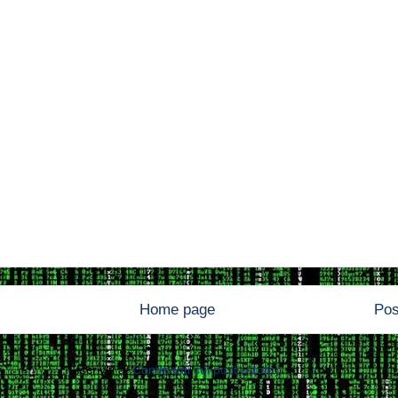
Home page
Pos
Iscriviti a:
Commenti sul post (Atom)