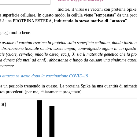
Inoltre, il virus e i vaccini con proteina Spike
a superficie cellulare. In questo modo, la cellula viene "tempestata" da una prot
ne ed è una PROTEINA ESTERA,
inducendo lo stesso motivo di "attacco
".
spiega molto bene:
 assume il vaccino esprime la proteina sulla superficie cellulare, dando inizio a
distribuzione tissutale sembra essere ampia, coinvolgendo organi in cui questo
ale (cuore, cervello, midollo osseo, ecc.); 3) sia il materiale genetico che la pro
ga durata (da mesi ad anni), abbastanza a lungo da causare una sindrome aut
rmanente.
o attacca se stesso dopo la vaccinazione COVID-19
sia un pericolo tremendo in questo. La proteina Spike ha una quantità di mimet
za precedenti (per me, chiaramente progettato).