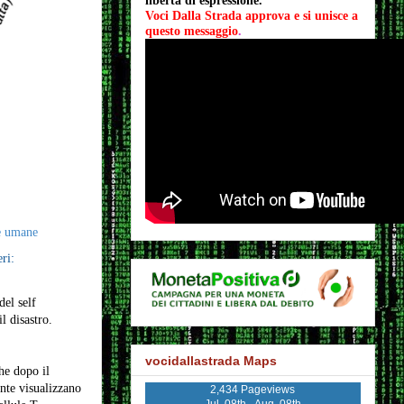
libertà di espressione.
Voci Dalla Strada approva e si unisce a 
questo messaggio
.
e umane
ri:
el self
disastro.
vocidallastrada Maps
he dopo il
ente visualizzano
2,434 Pageviews
Jul. 08th - Aug. 08th