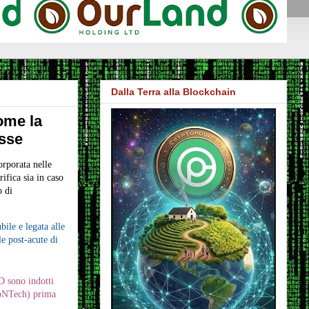
Dalla Terra alla Blockchain
ome la
esse
orporata nelle
ifica sia in caso
o di
bile e legata alle
le post-acute di
D sono indotti
oNTech) prima