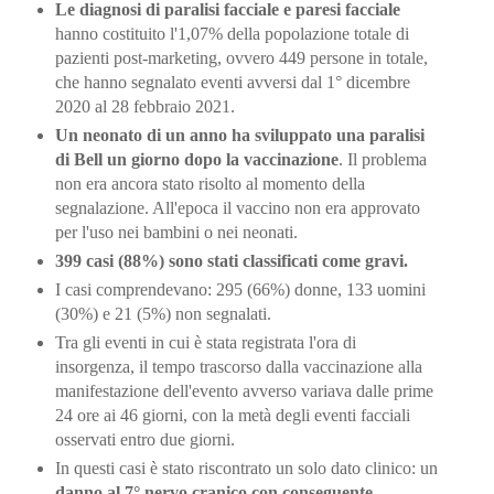
Le diagnosi di paralisi facciale e paresi facciale
hanno costituito l'1,07% della popolazione totale di
pazienti post-marketing, ovvero 449 persone in totale,
che hanno segnalato eventi avversi dal 1° dicembre
2020 al 28 febbraio 2021.
Un neonato di un anno ha sviluppato una paralisi
di Bell un giorno dopo la vaccinazione
. Il problema
non era ancora stato risolto al momento della
segnalazione. All'epoca il vaccino non era approvato
per l'uso nei bambini o nei neonati.
399 casi (88%) sono stati classificati come gravi.
I casi comprendevano: 295 (66%) donne, 133 uomini
(30%) e 21 (5%) non segnalati.
Tra gli eventi in cui è stata registrata l'ora di
insorgenza, il tempo trascorso dalla vaccinazione alla
manifestazione dell'evento avverso variava dalle prime
24 ore ai 46 giorni, con la metà degli eventi facciali
osservati entro due giorni.
In questi casi è stato riscontrato un solo dato clinico: un
danno al 7° nervo cranico con conseguente