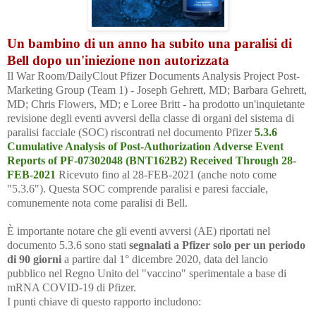
Un bambino di un anno ha subito una paralisi di
Bell dopo un'iniezione non autorizzata
Il War Room/DailyClout Pfizer Documents Analysis Project Post-
Marketing Group (Team 1) - Joseph Gehrett, MD; Barbara Gehrett,
MD; Chris Flowers, MD; e Loree Britt - ha prodotto un'inquietante
revisione degli eventi avversi della classe di organi del sistema di
paralisi facciale (SOC) riscontrati nel documento Pfizer
5.3.6
Cumulative Analysis of Post-Authorization Adverse Event
Reports of PF-07302048 (BNT162B2) Received Through 28-
FEB-2021
Ricevuto fino al 28-FEB-2021 (anche noto come
"5.3.6"). Questa SOC comprende paralisi e paresi facciale,
comunemente nota come paralisi di Bell.
È importante notare che gli eventi avversi (AE) riportati nel
documento 5.3.6 sono stati
segnalati a Pfizer solo per un periodo
di 90 giorni
a partire dal 1° dicembre 2020, data del lancio
pubblico nel Regno Unito del "vaccino" sperimentale a base di
mRNA COVID-19 di Pfizer.
I punti chiave di questo rapporto includono: