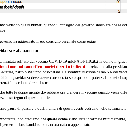
mo vedendo questi numeri quando il consiglio del governo stesso era che le do
ino?
 governo ha aggiornato il suo consiglio originale come segue
avidanza e allattamento
nza limitata sull'uso del vaccino COVID-19 mRNA BNT162b2 in donne in gravi
imali non indicano effetti nocivi diretti o indiretti
in relazione alla gravidan
le/fetale, parto o sviluppo post-natale. La somministrazione di mRNA del vacc
 in gravidanza deve essere considerata solo quando i potenziali benefici su
otenziale per la madre e il feto.
he tutte le donne incinte dovrebbero ora prendere il vaccino quando viene offe
ezza a sostegno di questa politica.
mo paura di pensare a quali numeri di questi eventi vedremo nelle settimane a 
importante, non crediamo che queste donne siano state informate minimamente,
 di perdere il loro bambino non ancora nato o appena nato.