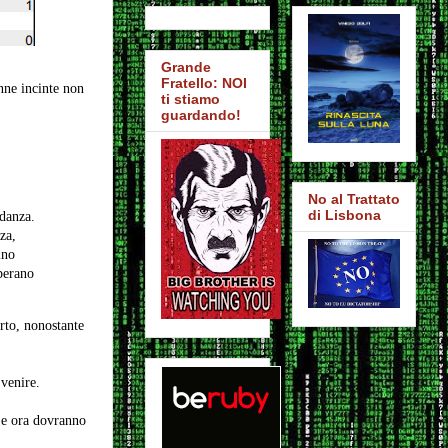
Grande
Fratello: NOI
nne incinte non
ti stiamo
guardando!
No al Trattato
di Lisbona
danza.
za,
ino
perano
rto, nonostante
venire.
 e ora dovranno