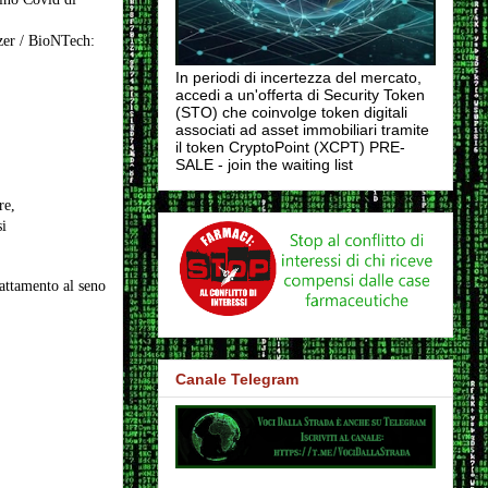
izer / BioNTech:
In periodi di incertezza del mercato,
accedi a un'offerta di Security Token
(STO) che coinvolge token digitali
associati ad asset immobiliari tramite
il token CryptoPoint (XCPT) PRE-
SALE - join the waiting list
re,
i
attamento al seno
Canale Telegram