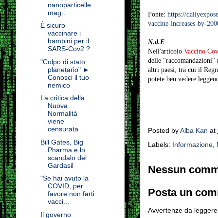
nanoparticelle
mag...
Fonte:
https://dailyexpo
vaccine-increases-by-200
È sicuro
vaccinare i
bambini per il
N.d.E
SARS-Cov2 ?
Nell'articolo
Vaccino Covi
delle "raccomandazioni" n
"Colpo di stato
planetario" ►
altri paesi, tra cui il R
Conosci il tuo
potete ben vedere leggendo
nemico
La critica della
Nuova
Normalità
viene
censurata
Posted by
Alba Kan
at
Bill Gates, Big
Labels:
Informazione
,
Pharma e lo
scandalo del
Gardasil
Nessun comm
"Se hai avuto la
COVID, per
Posta un co
favore non farti
vacci...
Avvertenze da leggere 
Il governo