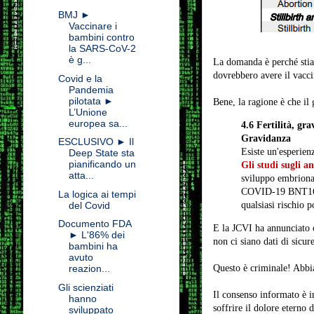
BMJ ►
Vaccinare i
bambini contro
la SARS-CoV-2
è g...
La domanda è perché stia
dovrebbero avere il vacc
Covid e la
Pandemia
pilotata ►
Bene, la ragione è che il
L’Unione
europea sa...
4.6 Fertilità, gr
Gravidanza
ESCLUSIVO ► Il
Esiste un'esperie
Deep State sta
pianificando un
Gli studi sugli an
atta...
sviluppo embriona
COVID-19 BNT162b2
La logica ai tempi
del Covid
qualsiasi rischio p
Documento FDA
E la JCVI ha annunciato c
► L'86% dei
non ci siano dati di sicur
bambini ha
avuto
Questo è criminale! Abbia
reazion...
Gli scienziati
Il consenso informato è 
hanno
soffrire il dolore eterno
sviluppato