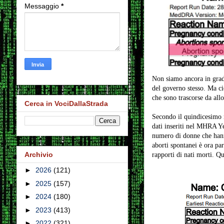
Messaggio
*
Non siamo ancora in grado
del governo stesso. Ma ci
che sono trascorse da allo
Cerca in VociDallaStrada
Secondo il quindicesimo r
dati inseriti nel MHRA Y
numero di donne che hanno
aborti spontanei è ora pa
Archivio
rapporti di nati morti. Qu
►
2026
(121)
►
2025
(157)
►
2024
(180)
►
2023
(413)
►
2022
(321)