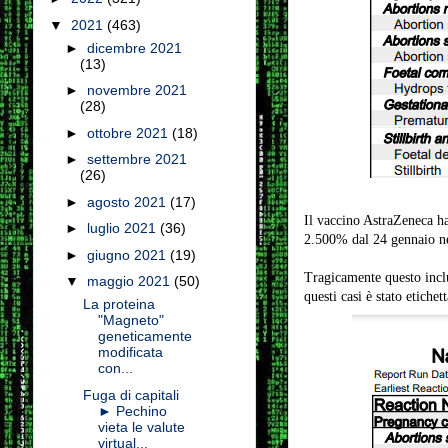
▼
2021
(463)
►
dicembre 2021
(13)
►
novembre 2021
(28)
►
ottobre 2021
(18)
►
settembre 2021
(26)
►
agosto 2021
(17)
Il vaccino AstraZeneca ha
►
luglio 2021
(36)
2.500% dal 24 gennaio ne
►
giugno 2021
(19)
Tragicamente questo inclu
▼
maggio 2021
(50)
questi casi è stato etichet
La proteina
"Magneto"
geneticamente
modificata
con...
Fuga di capitali
► Pechino
vieta le valute
virtual...