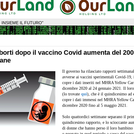
 INSIEME IL FUTURO"
aborti dopo il vaccino Covid aumenta del 20
mane
Il governo ha rilasciato rapporti settimanal
avverse ai vaccini sperimentali Covid-19, 
copre i dati inseriti nel MHRA Yellow Ca
dicembre 2020 al 24 gennaio 2021. Il loro
(lo trovate
qui
), che è il quindicesimo ad e
copre i dati immessi nel MHRA Yellow Ca
dicembre 2020 fino al 5 maggio 2021.
Solo quattordici settimane separano il prim
quindicesimo rapporto, e lo scioccante a
di donne che hanno perso il loro bambino
o neonato in quel periodo a causa del vac