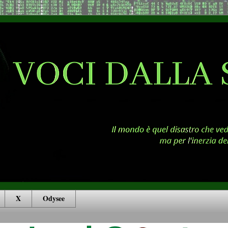
X
Odysee