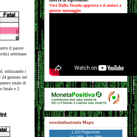
libertà di espressione.
Voci Dalla Strada approva e si unisce a 
questo messaggio
.
ntro il parere
ordici settimane
d, utilizzando i
 24 gennaio nel
umero totale di
e fetale e 2
vocidallastrada Maps
1,343 Pageviews
Jul. 06th - Aug. 06th