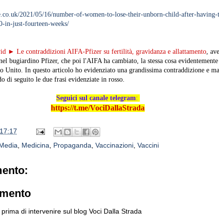
se.co.uk/2021/05/16/number-of-women-to-lose-their-unborn-child-after-having-
0-in-just-fourteen-weeks/
d ► Le contraddizioni AIFA-Pfizer su fertilità, gravidanza e allattamento
, av
el bugiardino Pfizer, che poi l'AIFA ha cambiato, la stessa cosa evidentemente
egno Unito. In questo articolo ho evidenziato una grandissima contraddizione e m
 di seguito le due frasi evidenziate in rosso.
Seguici sul canale telegram
:
https://t.me/VociDallaStrada
17:17
Media
,
Medicina
,
Propaganda
,
Vaccinazioni
,
Vaccini
ento:
mmento
prima di intervenire sul blog Voci Dalla Strada