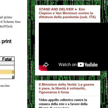
STAND AND DELIVER
► Eric
Clapton e Van Morrison contro la
dittatura della pandemia (sub. ITA)
nel primo
ard Scheme fino
/BioNTech.
Il Ministero della Verità: La guerra
vaccino
è pace, la libertà è schiavitù,
l'ignoranza è forza
Video-appello collettivo contro la 
censura della rete e a favore della 