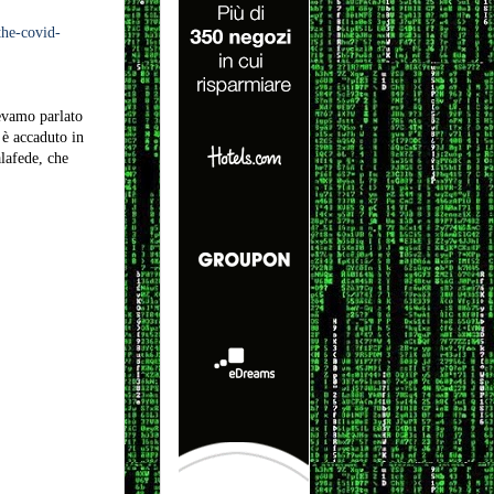
the-covid-
evamo parlato
 è accaduto in
alafede, che