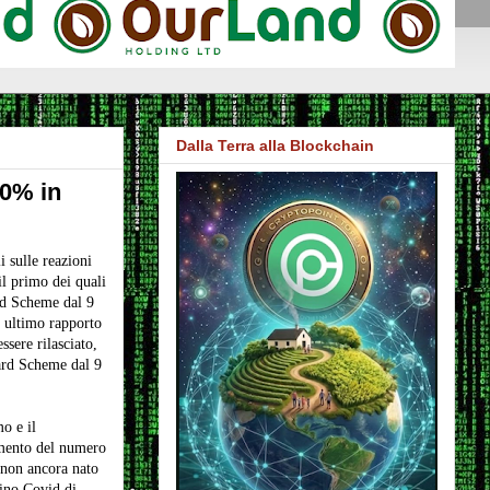
Dalla Terra alla Blockchain
00% in
i sulle reazioni
il primo dei quali
rd Scheme dal 9
 ultimo rapporto
ssere rilasciato,
rd Scheme dal 9
o e il
umento del numero
 non ancora nato
cino Covid di