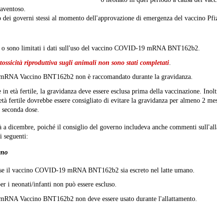
paventoso.
io dei governi stessi al momento dell'approvazione di emergenza del vaccino Pf
 o sono limitati i dati sull'uso del vaccino COVID-19 mRNA BNT162b2.
 tossicità riproduttiva sugli animali non sono stati completati
.
RNA Vaccino BNT162b2 non è raccomandato durante la gravidanza.
 in età fertile, la gravidanza deve essere esclusa prima della vaccinazione. Inolt
età fertile dovrebbe essere consigliato di evitare la gravidanza per almeno 2 mes
 seconda dose.
 a dicembre, poiché il consiglio del governo includeva anche commenti sull'all
 i seguenti:
eno
se il vaccino COVID-19 mRNA BNT162b2 sia escreto nel latte umano.
er i neonati/infanti non può essere escluso.
NA Vaccino BNT162b2 non deve essere usato durante l'allattamento.