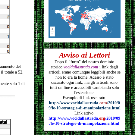
Avviso ai Lettori
Dopo il "furto" del nostro dominio
n aumento del
storico
vocidallastrada.com
i link degli
articoli
erano comunque leggibili anche se
l totale a 52.
non lo era la home. Adesso è stato
oscurato ogni link, ma gli articoli
sono
mente solo 1 di
tutti on line e accessibili cambiando solo
l'estensione.
Esempio di link oscurato:
http://www.vocidallastrada.
com
/2010/0
9/le-10-strategie-di-manipolazione.html
Link attivo:
http://www.vocidallastrada.
org
/2010/09
/le-10-strategie-di-manipolazione.html