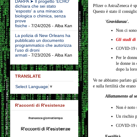
DARPA ➤ Il progetto 'ECHO'
Pfizer o AstraZeneca è s
dichiara che sei stato
'esposto' a una minaccia
Questo è stato il consigl
biologica o chimica, senza
prove
'Gravidanza'.
fisiche
- 7/24/2026
- Alba Kan
Non ci sono
La polizia di New Orleans ha
Gli studi di
pubblicato un documento
programmatico che autorizza
COVID-19 m
l'uso di droni
armati
- 7/23/2026
- Alba Kan
Per le donne
le donne in 
dopo la loro
TRANSLATE
Ve ne abbiamo parlato già
e sulla fertilità che erano
Select Language
▼
Allattamento al s
R'acconti di R'esistenze
Non è noto 
Un rischio p
COVID-19 mR
Fertilità