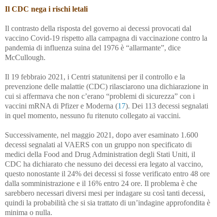
Il CDC nega i rischi letali
Il contrasto della risposta del governo ai decessi provocati dal
vaccino Covid-19 rispetto alla campagna di vaccinazione contro la
pandemia di influenza suina del 1976 è “allarmante”, dice
McCullough.
Il 19 febbraio 2021, i Centri statunitensi per il controllo e la
prevenzione delle malattie (CDC) rilasciarono una dichiarazione in
cui si affermava che non c’erano “problemi di sicurezza” con i
vaccini mRNA di Pfizer e Moderna (
17
). Dei 113 decessi segnalati
in quel momento, nessuno fu ritenuto collegato ai vaccini.
Successivamente, nel maggio 2021, dopo aver esaminato 1.600
decessi segnalati al VAERS con un gruppo non specificato di
medici della Food and Drug Administration degli Stati Uniti, il
CDC ha dichiarato che nessuno dei decessi era legato al vaccino,
questo nonostante il 24% dei decessi si fosse verificato entro 48 ore
dalla somministrazione e il 16% entro 24 ore. Il problema è che
sarebbero necessari diversi mesi per indagare su così tanti decessi,
quindi la probabilità che si sia trattato di un’indagine approfondita è
minima o nulla.