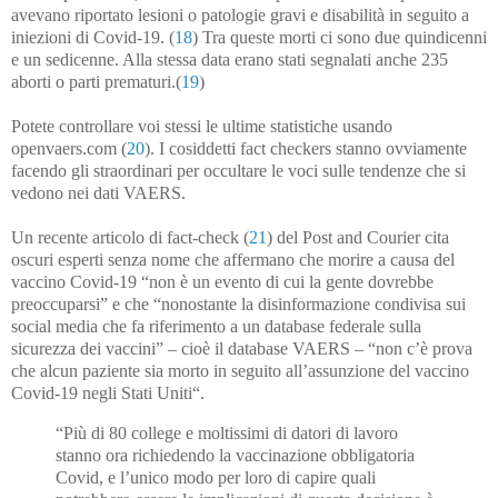
avevano riportato lesioni o patologie gravi e disabilità in seguito a
iniezioni di Covid-19. (
18
) Tra queste morti ci sono due quindicenni
e un sedicenne. Alla stessa data erano stati segnalati anche 235
aborti o parti prematuri.(
19
)
Potete controllare voi stessi le ultime statistiche usando
openvaers.com (
20
). I cosiddetti fact checkers stanno ovviamente
facendo gli straordinari per occultare le voci sulle tendenze che si
vedono nei dati VAERS.
Un recente articolo di fact-check (
21
) del Post and Courier cita
oscuri esperti senza nome che affermano che morire a causa del
vaccino Covid-19 “non è un evento di cui la gente dovrebbe
preoccuparsi” e che “nonostante la disinformazione condivisa sui
social media che fa riferimento a un database federale sulla
sicurezza dei vaccini” – cioè il database VAERS – “non c’è prova
che alcun paziente sia morto in seguito all’assunzione del vaccino
Covid-19 negli Stati Uniti“.
“Più di 80 college e moltissimi di datori di lavoro
stanno ora richiedendo la vaccinazione obbligatoria
Covid, e l’unico modo per loro di capire quali