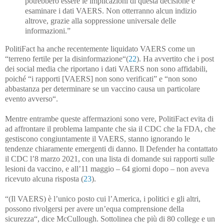
potrebbero essere le implicazioni di questa decisione è
esaminare i dati VAERS. Non otterranno alcun indizio
altrove, grazie alla soppressione universale delle
informazioni.”
PolitiFact ha anche recentemente liquidato VAERS come un
“terreno fertile per la disinformazione“(
22
). Ha avvertito che i post
dei social media che riportano i dati VAERS non sono affidabili,
poiché “i rapporti [VAERS] non sono verificati” e “non sono
abbastanza per determinare se un vaccino causa un particolare
evento avverso“.
Mentre entrambe queste affermazioni sono vere, PolitiFact evita di
ad affrontare il problema lampante che sia il CDC che la FDA, che
gestiscono congiuntamente il VAERS, stanno ignorando le
tendenze chiaramente emergenti di danno. Il Defender ha contattato
il CDC l’8 marzo 2021, con una lista di domande sui rapporti sulle
lesioni da vaccino, e all’11 maggio – 64 giorni dopo – non aveva
ricevuto alcuna risposta (
23
).
“(Il VAERS) è l’unico posto cui l’America, i politici e gli altri,
possono rivolgersi per avere un’equa comprensione della
sicurezza“, dice McCullough. Sottolinea che più di 80 college e un