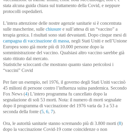
stata alcuna guida chiara sul trattamento della Covid, e neppure
protocolli ospedalieri.
L’intera attenzione delle nostre agenzie sanitarie si è concentrata
sulle mascherine, sulle
chiusure
e sull’attesa di un “vaccino” a
terapia genica. I risultati sono stati devastanti. Dopo cinque mesi di
campagna di vaccinazione di massa
, negli Stati Uniti e nell’Unione
Europea sono già morte più di 10.000 persone dopo la
somministrazione del vaccino. Qualsiasi altro vaccino sarebbe già
stato ritirato dal mercato.
Statistiche scioccanti che mostrano quanto siano pericolosi i
“vaccini” Covid
Per fare un esempio, nel 1976, il governo degli Stati Uniti vaccinò
45 milioni di persone contro l’influenza suina pandemica. Secondo
Fox News (
4
) L’intero programma fu cancellato dopo la
segnalazione di soli 53 morti. Nota: il numero di morti segnalate
dopo il programma di vaccinazione del 1976 varia da 3 a 53 a
seconda della fonte (
5
,
6
,
7
).
Ora, le autorità sanitarie stanno scremando più di 3.800 morti (
8
)
dopo la vaccinazione Covid-19 come coincidenze o non