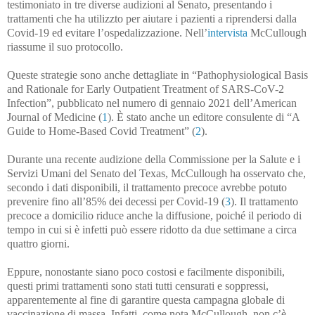
testimoniato in tre diverse audizioni al Senato, presentando i
trattamenti che ha utilizzto per aiutare i pazienti a riprendersi dalla
Covid-19 ed evitare l’ospedalizzazione. Nell’
intervista
McCullough
riassume il suo protocollo.
Queste strategie sono anche dettagliate in “Pathophysiological Basis
and Rationale for Early Outpatient Treatment of SARS-CoV-2
Infection”, pubblicato nel numero di gennaio 2021 dell’American
Journal of Medicine (
1
). È stato anche un editore consulente di “A
Guide to Home-Based Covid Treatment” (
2
).
Durante una recente audizione della Commissione per la Salute e i
Servizi Umani del Senato del Texas, McCullough ha osservato che,
secondo i dati disponibili, il trattamento precoce avrebbe potuto
prevenire fino all’85% dei decessi per Covid-19 (
3
). Il trattamento
precoce a domicilio riduce anche la diffusione, poiché il periodo di
tempo in cui si è infetti può essere ridotto da due settimane a circa
quattro giorni.
Eppure, nonostante siano poco costosi e facilmente disponibili,
questi primi trattamenti sono stati tutti censurati e soppressi,
apparentemente al fine di garantire questa campagna globale di
vaccinazione di massa. Infatti, come nota McCullough, non c’è