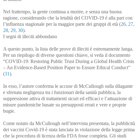
Nel frattempo, la gente continua a morire, e senza una buona
ragione, considerando che la letalità del COVID-19 è alla pari con
l’influenza stagionale per la maggior parte dei gruppi di età (
26
,
27
,
28
,
29
,
30
).
I segni di illeciti abbondano
A questo punto, la lista delle prove di illeciti è estremamente lunga.
Per un riepilogo di diverse questioni chiave, si veda il documento
“COVID-19: Restoring Public Trust During a Global Health Crisis
– An Evidence-Based Position Paper to Ensure Ethical Conduct”
(
31
).
In esso, l’autore conferma le accuse di McCullough sulla dilagante
e sfrenata negligenza tra i funzionari della sanità pubblica, la
soppressione attiva di trattamenti sicuri ed efficaci e l’attuazione di
misure pandemiche basate su presupposti errati e vere e proprie
bugie.
Come notato da McCullough nell’intervista presentata, la pubblicità
dei vaccini Covid-19 è stata lanciata in violazione della legge prima
che la procedura di licenza della FDA fosse completa. Gli studi