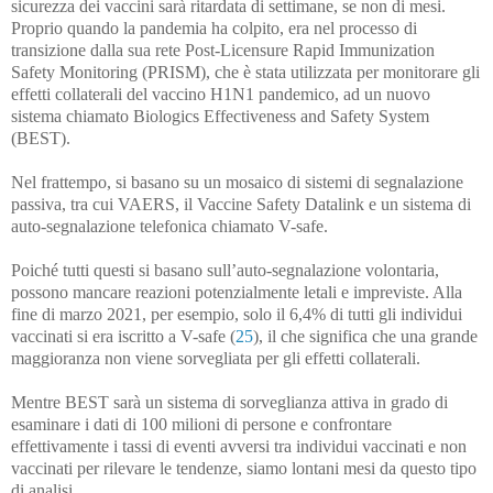
sicurezza dei vaccini sarà ritardata di settimane, se non di mesi.
Proprio quando la pandemia ha colpito, era nel processo di
transizione dalla sua rete Post-Licensure Rapid Immunization
Safety Monitoring (PRISM), che è stata utilizzata per monitorare gli
effetti collaterali del vaccino H1N1 pandemico, ad un nuovo
sistema chiamato Biologics Effectiveness and Safety System
(BEST).
Nel frattempo, si basano su un mosaico di sistemi di segnalazione
passiva, tra cui VAERS, il Vaccine Safety Datalink e un sistema di
auto-segnalazione telefonica chiamato V-safe.
Poiché tutti questi si basano sull’auto-segnalazione volontaria,
possono mancare reazioni potenzialmente letali e impreviste. Alla
fine di marzo 2021, per esempio, solo il 6,4% di tutti gli individui
vaccinati si era iscritto a V-safe (
25
), il che significa che una grande
maggioranza non viene sorvegliata per gli effetti collaterali.
Mentre BEST sarà un sistema di sorveglianza attiva in grado di
esaminare i dati di 100 milioni di persone e confrontare
effettivamente i tassi di eventi avversi tra individui vaccinati e non
vaccinati per rilevare le tendenze, siamo lontani mesi da questo tipo
di analisi.