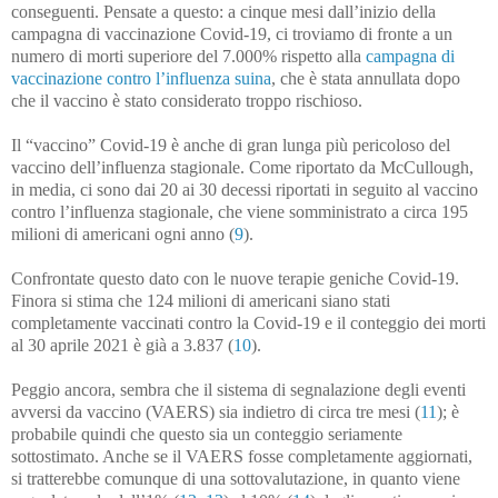
conseguenti. Pensate a questo: a cinque mesi dall’inizio della
campagna di vaccinazione Covid-19, ci troviamo di fronte a un
numero di morti superiore del 7.000% rispetto alla
campagna di
vaccinazione contro l’influenza suina
, che è stata annullata dopo
che il vaccino è stato considerato troppo rischioso.
Il “vaccino” Covid-19 è anche di gran lunga più pericoloso del
vaccino dell’influenza stagionale. Come riportato da McCullough,
in media, ci sono dai 20 ai 30 decessi riportati in seguito al vaccino
contro l’influenza stagionale, che viene somministrato a circa 195
milioni di americani ogni anno (
9
).
Confrontate questo dato con le nuove terapie geniche Covid-19.
Finora si stima che 124 milioni di americani siano stati
completamente vaccinati contro la Covid-19 e il conteggio dei morti
al 30 aprile 2021 è già a 3.837 (
10
).
Peggio ancora, sembra che il sistema di segnalazione degli eventi
avversi da vaccino (VAERS) sia indietro di circa tre mesi (
11
); è
probabile quindi che questo sia un conteggio seriamente
sottostimato. Anche se il VAERS fosse completamente aggiornati,
si tratterebbe comunque di una sottovalutazione, in quanto viene