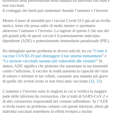
differenza nella presentazione della malattia tra individui vaccinati e
non vaccinati.
Il conteggio dei morti può aumentare durante l’autunno e l’inverno
Mentre il tasso di mortalità per i vaccini Covid-19 è già ad un livello
storico, temo che possa salire di molto mentre ci spostiamo
attraverso l’autunno e l’inverno. La ragione di questo è che uno dei
più grandi jolly di questi vaccini è il potenziamento anticorpo-
dipendente (ADE) o potenziamento immunitario paradossale (PIE).
Ho dettagliato questo problema in diversi articoli, tra cui “
Come il
vaccino COVID-19 può distruggere il tuo sistema immunitario
” e
“
Le persone vaccinate saranno più vulnerabili alle varianti?
” In
sintesi, ADE significa che piuttosto che aumentare la tua immunità
contro l’infezione, il vaccino in realtà aumenta la capacità del virus
di entrare e infettare le tue cellule, causando una malattia più grave
di quella che avresti avuto se non fossi stato vaccinato (
32
,
33
).
L’autunno e l’inverno sono le stagioni in cui si verifica la maggior
parte delle infezioni da coronavirus, che si tratti di SARS-CoV-2 o
di altri coronavirus responsabili del comune raffreddore. Se l’ADE
si rivela essere un problema comune con queste iniezioni, allora gli
individui vaccinati potrebbero in effetti rivelarsi a rischio