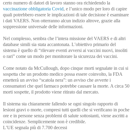
certo numero di datori di lavoro stanno ora richiedendo la
vaccinazione obbligatoria Covid
, e l’unico modo per loro di capire
quali potrebbero essere le implicazioni di tale decisione è esaminare
i dati VAERS. Non otterranno alcun indizio altrove, grazie alla
soppressione universale delle informazioni.
Nel complesso, sembra che l’intera missione del VAERS e di altri
database simili sia stata accantonata. L’obiettivo primario del
sistema è quello di “rilevare eventi avversi ai vaccini nuovi, insoliti
o rari” come un modo per monitorare la sicurezza dei vaccini.
Come notato da McCullough, dopo cinque morti segnalate in cui si
sospetta che un prodotto medico possa essere coinvolto, la FDA
emetterà un avviso “scatola nera”: un avviso che avverte i
consumatori che quel farmaco potrebbe causare la morte. A circa 50
morti sospette, il prodotto viene ritirato dal mercato.
Il sistema sta chiaramente fallendo se ogni singolo rapporto di
lesioni gravi o morte, compresi tutti quelli che si verificano in poche
ore e in persone senza problemi di salute sottostanti, viene ascritti a
coincidenze. Semplicemente non è credibile.
L’UE segnala più di 7.700 decessi