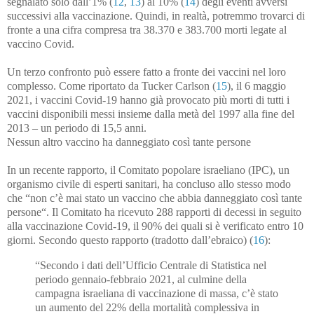
segnalato solo dall’1% (
12
,
13
) al 10% (
14
) degli eventi avversi
successivi alla vaccinazione. Quindi, in realtà, potremmo trovarci di
fronte a una cifra compresa tra 38.370 e 383.700 morti legate al
vaccino Covid.
Un terzo confronto può essere fatto a fronte dei vaccini nel loro
complesso. Come riportato da Tucker Carlson (
15
), il 6 maggio
2021, i vaccini Covid-19 hanno già provocato più morti di tutti i
vaccini disponibili messi insieme dalla metà del 1997 alla fine del
2013 – un periodo di 15,5 anni.
Nessun altro vaccino ha danneggiato così tante persone
In un recente rapporto, il Comitato popolare israeliano (IPC), un
organismo civile di esperti sanitari, ha concluso allo stesso modo
che “non c’è mai stato un vaccino che abbia danneggiato così tante
persone“. Il Comitato ha ricevuto 288 rapporti di decessi in seguito
alla vaccinazione Covid-19, il 90% dei quali si è verificato entro 10
giorni. Secondo questo rapporto (tradotto dall’ebraico) (
16
):
“Secondo i dati dell’Ufficio Centrale di Statistica nel
periodo gennaio-febbraio 2021, al culmine della
campagna israeliana di vaccinazione di massa, c’è stato
un aumento del 22% della mortalità complessiva in