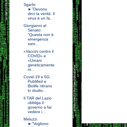
Sgarbi:
►"Devono
dirci la verità: Il
virus è un fa...
Giorgianni al
Senato:
"Questa non è
emergenza
sani...
«Vaccini contro il
COVID» e
«Umani
geneticamente
m...
Covid-19 e 5G:
PubMed e
Biolife ritirano
lo studio...
Il TAR del Lazio
obbliga il
governo a far
vedere i...
Meluzzi
►"Vogliono