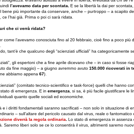
quindi
l’avevamo data per scontata.
E se la libertà la dai per scontata,
l bene più importante da conservare, anche – purtroppo – a scapito dell
ce l’hai già. Prima o poi ci sarà ridata.
ri che ci verrà ridata?
er come l’avevamo conosciuta fino al 20 febbraio, cioè fino a poco più d
.
o, tant’è che qualcuno degli “scienziati ufficiali” ha categoricamente s
enziati”, gli espertoni che a fine aprile dicevano che – in caso si fosse ria
nuto da fine maggio) – a giugno avremmo avuto
150.000 ricoverati in t
io ne abbiamo appena
67
).
ienziati” (comitato tecnico-scientifico e task-force) quelli che hanno con
 stato di emergenza. E in
emergenza
, si sa, è più facile giustificare le l
ndividuali quanto quelle sociali ed economiche.
à e i diritti fondamentali saranno sacrificati – non solo in situazione d
rdinario – sull’altare del pericolo causato dal virus, reale o fantomatico
zione diverrà la regola ordinaria
.
Lo stato di emergenza in assenza
. Saremo liberi solo se ce lo consentirà il virus, altrimenti saremo nu