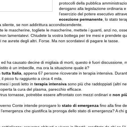
protocolli della pubblica amministrazi
derogano alla legislazione ordinaria e 
l’esercizio del potere esecutivo attrav
eccezione permanente
, lo stato ter
a silente, se non addirittura accondiscendente.
tete le mascherine, togliete le mascherine, mettete i guanti, anzi no, oss
non lamentatevi. Chiudete la vostra bottega per tre mesi e prendete qu
vi ne avrete degli altri. Forse. Ma non scordatevi di pagare le tasse.
 ed ha causato decine di migliaia di morti, questo è fuori discussione,
sistito è un imbecille, ma ora la situazione quale è?
 tutta Italia
, appena 67 persone ricoverate in terapia intensiva. Durant
 il picco fu raggiunto a circa 4 mila.
mesi i posti letto in
terapia intensiva
sono più che raddoppiati (altri n
scoperta la cura del plasma, parecchio efficace.
irus tornasse, potrebbe essere affrontato con mezzi ordinari e
non più
governo Conte intende prorogare lo
stato di emergenza
fino alla fine de
 l’emergenza che giustifica la proroga dello stato di emergenza? A chi g
sottigliezza: eravamo abituati a vivere in libertà, ereditata da chi se l’è