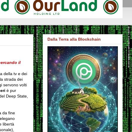
Dalla Terra alla Blockchain
cercando il
 della tv e dei
la strada dei
gi servono volti
eri
è pur
del Deep State,
a da fine
delegano
 libertà
sonale),