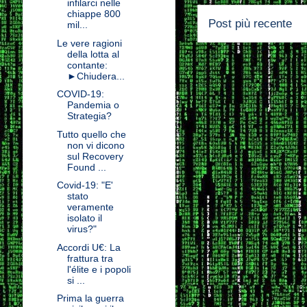
infilarci nelle
chiappe 800
Post più recente
mil...
Le vere ragioni
della lotta al
contante:
►Chiudera...
COVID-19:
Pandemia o
Strategia?
Tutto quello che
non vi dicono
sul Recovery
Found ...
Covid-19: "E'
stato
veramente
isolato il
virus?"
Accordi U€: La
frattura tra
l'élite e i popoli
si ...
Prima la guerra