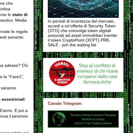
one che
infine
erso lo
stato di
apeutico. Media
In periodi di incertezza del mercato,
accedi a un'offerta di Security Token
(STO) che coinvolge token digitali
ervate le regole
associati ad asset immobiliari tramite
esti seicento
il token CryptoPoint (XCPT) PRE-
SALE - join the waiting list
 ma adesso? Chi
e la “Fase1”,
e saranno
 eccezionali
.
Canale Telegram
ll’anno. E poi a
iova il perenne
 conquistata col