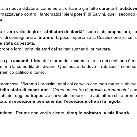
 alla nuova dittatura, come peraltro hanno già fatto durante il
lockdow
tarnazzavano contro i fantomatici “pieni poteri” di Salvini, quelli secondo
ri.
 il vero volto degli ex “
strillatori di libertà
“: sono stati, proprio loro, i 
lici di consegnarsi al
tiranno
. E poco importa se la Costituzione, di cui s
è stata calpestata.
oprio loro i primi delatori dei solitari runner di primavera.
o i più
accaniti tifosi
del ritorno dell’epidemia. In fin dei conti non è ma
lore, ma la comodità del divano. Quel posto da dove – rabbiosi – sono s
 nemico politico di turno.
promessa. Vivremo i prossimi anni col cervello che man mano si abitue
ello stato di eccezione
. “
Cerco un centro di gravità permanente
” ca
attiato; oggi purtroppo c’è chi vuole imporre – e addirittura chi è pronto
tato di eccezione permanente
:
l’eccezione che si fa regola
.
endermi. Per me non voglio niente,
rivoglio soltanto la mia libertà.