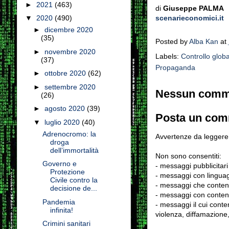
►
2021
(463)
di
Giuseppe PALMA
scenarieconomici.it
▼
2020
(490)
►
dicembre 2020
(35)
Posted by
Alba Kan
at
►
novembre 2020
Labels:
Controllo globa
(37)
Propaganda
►
ottobre 2020
(62)
►
settembre 2020
Nessun comm
(26)
►
agosto 2020
(39)
Posta un co
▼
luglio 2020
(40)
Adrenocromo: la
Avvertenze da leggere 
droga
dell’immortalità
Non sono consentiti:
Governo e
- messaggi pubblicitari
Protezione
- messaggi con linguag
Civile contro la
- messaggi che conten
decisione de...
- messaggi con contenu
Pandemia
- messaggi il cui conten
infinita!
violenza, diffamazione,
Crimini sanitari