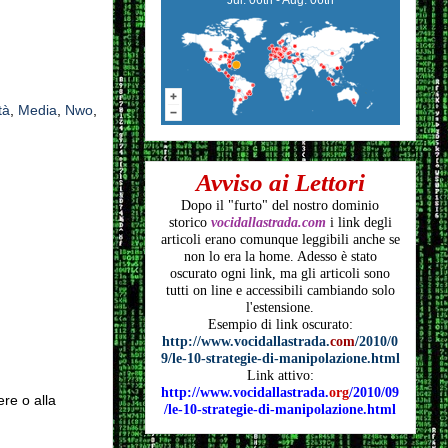
tà
,
Media
,
Nwo
,
Avviso ai Lettori
Dopo il "furto" del nostro dominio
storico
vocidallastrada.com
i link degli
articoli
erano comunque leggibili anche se
non lo era la home. Adesso è stato
oscurato ogni link, ma gli articoli
sono
tutti on line e accessibili cambiando solo
l'estensione.
Esempio di link oscurato:
http://www.vocidallastrada.
com
/2010/0
9/le-10-strategie-di-manipolazione.html
Link attivo:
http://www.vocidallastrada.
org
/2010/09
ere o alla
/le-10-strategie-di-manipolazione.html