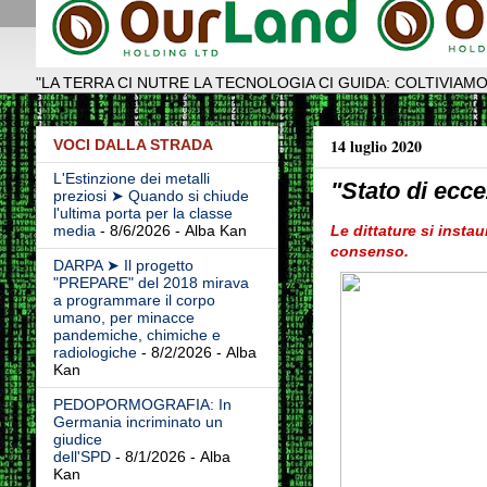
"LA TERRA CI NUTRE LA TECNOLOGIA CI GUIDA: COLTIVIAMO
14 luglio 2020
VOCI DALLA STRADA
L'Estinzione dei metalli
"Stato di ecc
preziosi ➤ Quando si chiude
l'ultima porta per la classe
Le
dittature
si instau
media
- 8/6/2026
- Alba Kan
consenso.
DARPA ➤ Il progetto
"PREPARE" del 2018 mirava
a programmare il corpo
umano, per minacce
pandemiche, chimiche e
radiologiche
- 8/2/2026
- Alba
Kan
PEDOPORMOGRAFIA: In
Germania incriminato un
giudice
dell'SPD
- 8/1/2026
- Alba
Kan