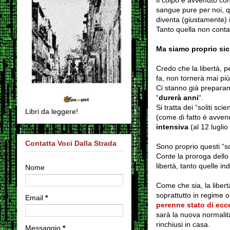
sangue pure per noi, 
diventa (giustamente) i
Tanto quella non conta, 
Ma siamo proprio sicu
Credo che la libertà, p
fa, non tornerà mai più
Ci stanno già preparand
“
durerà anni
“.
Si tratta dei “soliti sci
Libri da leggere!
(come di fatto è avve
intensiva
(al 12 lugl
Contatta Voci Dalla Strada
Sono proprio questi “sc
Conte la proroga dello
libertà, tanto quelle i
Nome
Come che sia, la libert
soprattutto in regime o
Email
*
perenne stato di ecce
sarà la nuova normalità
rinchiusi in casa.
Messaggio
*