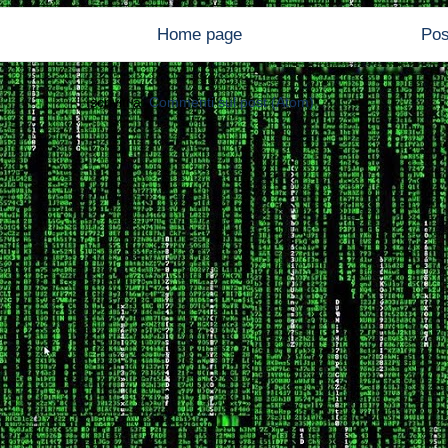
Home page
Pos
Iscriviti a:
Commenti sul post (Atom)