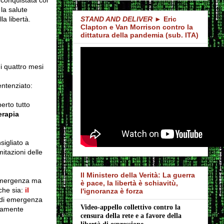
 la salute
a libertà.
STAND AND DELIVER
► Eric
Clapton e Van Morrison contro la
dittatura della pandemia (sub. ITA)
i quattro mesi
entenziato:
perto tutto
erapia
sigliato a
imitazioni delle
Il Ministero della Verità: La guerra
i emergenza ma
è pace, la libertà è schiavitù,
 che sia:
il
l'ignoranza è forza
 di emergenza
Video-appello collettivo contro la 
ovamente
censura della rete e a favore della 