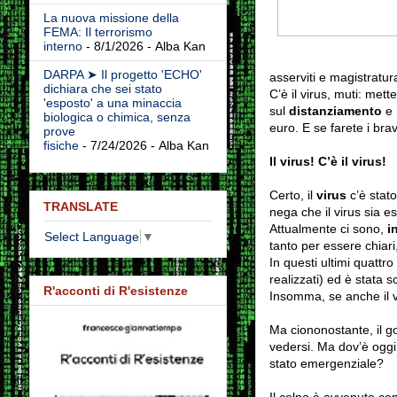
La nuova missione della
FEMA: Il terrorismo
interno
- 8/1/2026
- Alba Kan
DARPA ➤ Il progetto 'ECHO'
asserviti e magistratur
dichiara che sei stato
C’è il virus, muti: met
'esposto' a una minaccia
sul
distanziamento
e 
biologica o chimica, senza
euro. E se farete i bra
prove
fisiche
- 7/24/2026
- Alba Kan
Il virus! C’è il virus!
Certo, il
virus
c’è stato
TRANSLATE
nega che il virus sia e
Attualmente ci sono,
in
Select Language
▼
tanto per essere chiari,
In questi ultimi quattro 
realizzati) ed è stata 
R'acconti di R'esistenze
Insomma, se anche il v
Ma ciononostante, il 
vedersi. Ma dov’è oggi
stato emergenziale?
Il colpo è avvenuto con 