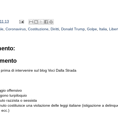
11:13
le
,
Coronavirus
,
Costituzione
,
Diritti
,
Donald Trump
,
Golpe
,
Italia
,
Liber
ento:
mmento
prima di intervenire sul blog Voci Dalla Strada
gio offensivo
gono turpiloquio
to razzista o sessista
uto costituisce una violazione delle leggi italiane (istigazione a delinqu
 ecc.)