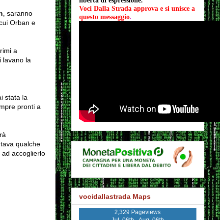
libertà di espressione.
Voci Dalla Strada approva e si unisce a 
n
, saranno
questo messaggio
.
 cui Orban e
primi a
i lavano la
i stata la
empre pronti a
rà
ntava qualche
 ad accoglierlo
vocidallastrada Maps
2,329 Pageviews
Jul. 06th - Aug. 06th