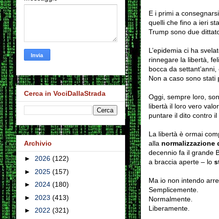
E i primi a consegnarsi
quelli che fino a ieri s
Trump sono due dittato
L’epidemia ci ha svelato
rinnegare la libertà, fe
bocca da settant’anni, 
Non a caso sono stati pr
Cerca in VociDallaStrada
Oggi, sempre loro, son
libertà il loro vero va
puntare il dito contro il
La libertà è ormai com
alla
normalizzazione d
Archivio
decennio fa il grande B
►
2026
(122)
a braccia aperte – lo
s
►
2025
(157)
Ma io non intendo arr
►
2024
(180)
Semplicemente.
►
2023
(413)
Normalmente.
Liberamente.
►
2022
(321)