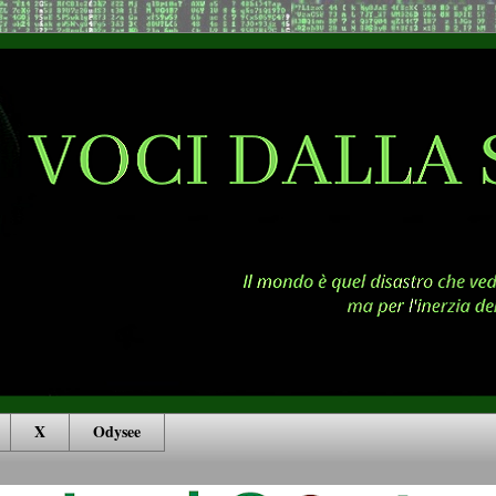
X
Odysee