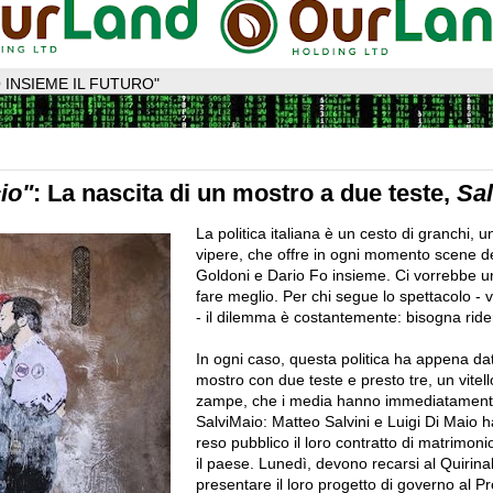
 INSIEME IL FUTURO"
io"
: La nascita di un mostro a due teste,
Sal
La politica italiana è un cesto di granchi, un
vipere, che offre in ogni momento scene d
Goldoni e Dario Fo insieme.
Ci vorrebbe u
fare meglio.
Per chi segue lo spettacolo - v
- il dilemma è costantemente: bisogna rid
In ogni caso, questa politica ha appena dat
mostro con due teste e presto tre, un vitel
zampe, che i media hanno immediatament
SalviMaio: Matteo Salvini e Luigi Di Maio
reso pubblico il loro contratto di matrimon
il paese. Lunedì, devono recarsi al Quirina
presentare il loro progetto di governo al Pr