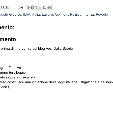
08:34
austo Giudice
,
ILVA
,
Italia
,
Lavoro
,
Opinioni
,
Politica Interna
,
Povertà
ento:
mmento
prima di intervenire sul blog Voci Dalla Strada
gio offensivo
gono turpiloquio
to razzista o sessista
uto costituisce una violazione delle leggi italiane (istigazione a delinqu
 ecc.)