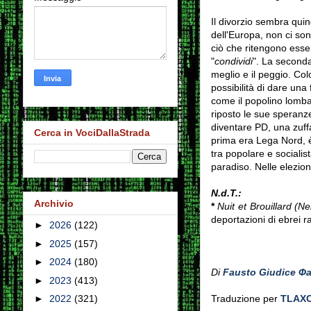
Il divorzio sembra quind
dell'Europa,
non ci sono
ciò che ritengono essere
"
condividi
". La seconda
meglio e il peggio. Col
possibilità di dare una 
come il popolino lomba
riposto le sue speranz
diventare PD, una zuffa
Cerca in VociDallaStrada
prima era Lega Nord, è
tra popolare e socialis
paradiso. Nelle elezioni
N.d.T.:
Archivio
*
Nuit et Brouillard (N
deportazioni di ebrei ra
►
2026
(122)
►
2025
(157)
►
2024
(180)
Di
►
2023
(413)
Traduzione per
TLAX
►
2022
(321)