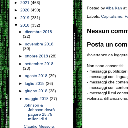
►
2021
(463)
Posted by
Alba Kan
at
►
2020
(490)
Labels:
Capitalismo
,
F
►
2019
(281)
▼
2018
(332)
Nessun comm
►
dicembre 2018
(22)
Posta un co
►
novembre 2018
(30)
Avvertenze da leggere 
►
ottobre 2018
(28)
►
settembre 2018
Non sono consentiti:
(23)
- messaggi pubblicitari
►
agosto 2018
(29)
- messaggi con linguag
- messaggi che conten
►
luglio 2018
(26)
- messaggi con contenu
►
giugno 2018
(28)
- messaggi il cui conten
violenza, diffamazione,
▼
maggio 2018
(27)
Johnson &
Johnson dovrà
pagare 25,75
milioni di d...
Claudio Messora,