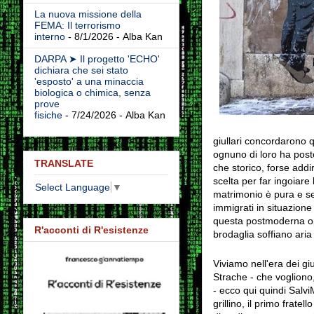
La nuova missione della
FEMA: Il terrorismo
interno
- 8/1/2026
- Alba Kan
DARPA ➤ Il progetto 'ECHO'
dichiara che sei stato
'esposto' a una minaccia
biologica o chimica, senza
prove
fisiche
- 7/24/2026
- Alba Kan
giullari concordarono 
ognuno di loro ha post
TRANSLATE
che storico, forse addir
scelta per far ingoiare 
Select Language
▼
matrimonio è pura e se
immigrati in situazione
questa postmoderna o
R'acconti di R'esistenze
brodaglia soffiano aria
Viviamo nell'era dei gi
Strache - che vogliono, 
- ecco qui quindi Salv
grillino, il primo frat