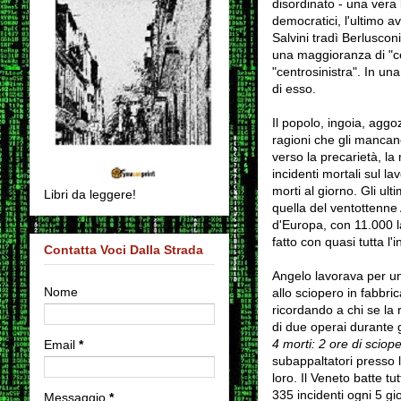
disordinato - una vera
democratici, l'ultimo a
Salvini tradì Berlusconi
una maggioranza di "ce
"centrosinistra". In un
di esso.
Il popolo, ingoia, agg
ragioni che gli mancano.
verso la precarietà, la
incidenti mortali sul l
morti al giorno. Gli ul
Libri da leggere!
quella del ventottenne 
d'Europa, con 11.000 l
fatto con quasi tutta l
Contatta Voci Dalla Strada
Angelo lavorava per una
Nome
allo sciopero in fabbric
ricordando a chi se la 
di due operai durante 
4 morti: 2 ore di sciope
Email
*
subappaltatori presso l
loro. Il Veneto batte tu
335 incidenti ogni 5 gio
Messaggio
*