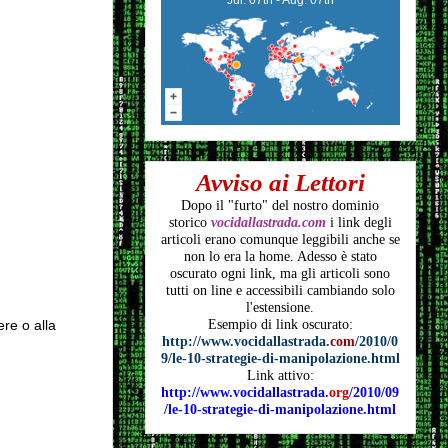
Avviso ai Lettori
Dopo il "furto" del nostro dominio
storico
vocidallastrada.com
i link degli
articoli
erano comunque leggibili anche se
non lo era la home. Adesso è stato
oscurato ogni link, ma gli articoli
sono
tutti on line e accessibili cambiando solo
l'estensione.
ere o alla
Esempio di link oscurato:
http://www.vocidallastrada.
com
/2010/0
9/le-10-strategie-di-manipolazione.html
Link attivo:
http://www.vocidallastrada.
org
/2010/09
/le-10-strategie-di-manipolazione.html