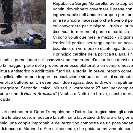
Repubblica Sergio Mattarella. Se lo approv
uomini dovrebbero governare il paese consi
ingovernabile dell'Unione europea per i pr
anni (è ancora necessario che trovino il p
cui convergere per svolgere il ruolo di prim
dice
niet
, torneremo al punto di partenza, 
Ci sono voluti due mesi e mezzo - 73 giorni
leader "di partito" per raggiungere un acc
bizantino, un vero pezzo d'antologia della
il principio cardine della politica italiana. I 
quindi in primo luogo sull'osservazione che erano d'accordo su quasi nul
o la maggior parte delle proprie promesse elettorali a un compromesso c
ittura antistorico o addiritture fuori dalla storia. In breve, proprio come
la pillola alle proprie truppe - consultazione virtuale online - il contenuto
mplice buffoneria. Un esempio: i due ragazzi dicono di voler rimpatria
 irregolare. Secondo i calcoli più seri, ci vorrebbero 27 anni per comple
perazione di
Nuit et Brouillard*
(Nebbia e Notte). In breve, i nostri merca
 calda.
ullari postmoderni. Dopo Trumpoleone e l'altro duo tragicomico, gli austr
tra le altre cose, impostare la settimana lavorativa di 60 ore e la giorna
iMaio, una coppia improbabile del terzo tipo composta da un post-padan
ello di trincea di Marine Le Pen e il secondo, che guida un movimento con