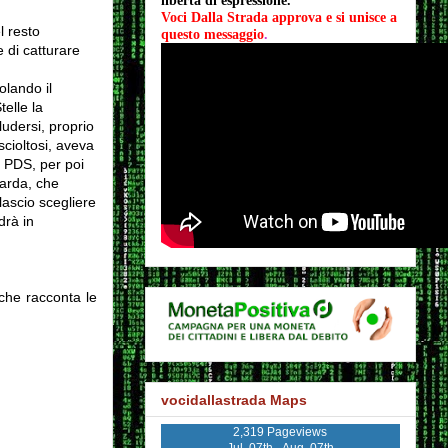
libertà di espressione.
Voci Dalla Strada approva e si unisce a 
l resto
questo messaggio
.
e di catturare
lando il
elle la
ludersi, proprio
cioltosi, aveva
o PDS, per poi
barda, che
ascio scegliere
drà in
che racconta le
vocidallastrada Maps
2,319 Pageviews
Jul. 07th - Aug. 07th