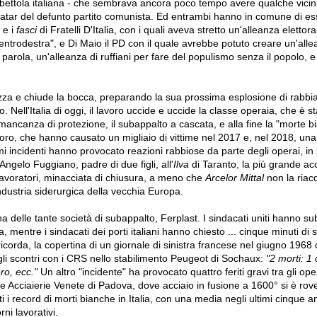
 bettola italiana - che sembrava ancora poco tempo avere qualche vicin
vatar del defunto partito comunista. Ed entrambi hanno in comune di ess
 e i
fasci
di Fratelli D'Italia, con i quali aveva stretto un'alleanza elettora
ntrodestra", e Di Maio il PD con il quale avrebbe potuto creare un'alle
a parola, un'alleanza di ruffiani per fare del populismo senza il popolo, 
ozza e chiude la bocca, preparando la sua prossima esplosione di rabbi
 Nell'Italia di oggi, il lavoro uccide e uccide la classe operaia, che è st
 mancanza di protezione, il subappalto a cascata, e alla fine la "morte b
avoro, che hanno causato un migliaio di vittime nel 2017 e, nel 2018, un
timi incidenti hanno provocato reazioni rabbiose da parte degli operai, in 
Angelo Fuggiano, padre di due figli, all'
Ilva
di Taranto, la più grande acc
avoratori, minacciata di chiusura, a meno che
Arcelor Mittal
non la riac
'industria siderurgica della vecchia Europa.
 delle tante società di subappalto, Ferplast. I sindacati uniti hanno su
a, mentre i sindacati dei porti italiani hanno chiesto ... cinque minuti di 
ricorda, la copertina di un giornale di sinistra francese nel giugno 1968
gli scontri con i CRS nello stabilimento Peugeot di Sochaux:
"2 morti: 1 
ro, ecc."
Un altro "incidente" ha provocato quattro feriti gravi tra gli oper
e Acciaierie Venete di Padova, dove acciaio in fusione a 1600° si è rove
tti i record di morti bianche in Italia, con una media negli ultimi cinque a
rni lavorativi.