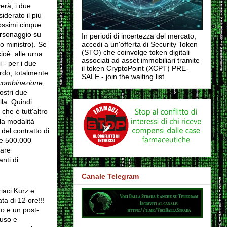
erà, i due
derato il più
ossimi cinque
ersonaggio su
In periodi di incertezza del mercato,
o ministro). Se
accedi a un'offerta di Security Token
(STO) che coinvolge token digitali
cioè alle urna.
associati ad asset immobiliari tramite
 - per i due
il token CryptoPoint (XCPT) PRE-
ordo, totalmente
SALE - join the waiting list
combinazione
,
nostri due
la. Quindi
he è tutt'altro
 la modalità
 del contratto di
re 500.000
tare
nti di
Canale Telegram
iaci Kurz e
ta di 12 ore!!!
o e un post-
fuso e