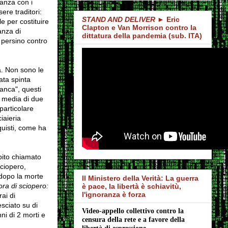
anza con i
ere traditori:
STAND AND DELIVER
► Eric
le per costituire
Clapton e Van Morrison contro la
anza di
dittatura della pandemia (sub. ITA)
e persino contro
a. Non sono le
ata spinta
ianca", questi
a media di due
particolare
iaieria
quisti, come ha
bito chiamato
sciopero,
 dopo la morte
Il Ministero della Verità: La guerra
ora di sciopero:
è pace, la libertà è schiavitù,
l'ignoranza è forza
ai di
sciato su di
Video-appello collettivo contro la 
nni di 2 morti e
censura della rete e a favore della 