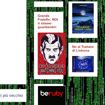
Grande
Fratello: NOI
ti stiamo
guardando!
No al Trattato
di Lisbona
t più vecchio