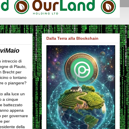
Dalla Terra alla Blockchain
viMaio
 intreccio di
egne di Plauto,
n Brecht per
icino o lontano
ere o piangere?
o alla luce un
lo a cinque
e battezzato
 hanno appena
io per governare
le per
esidente della