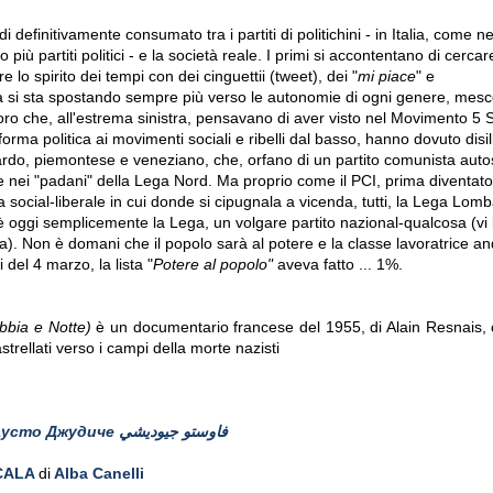
i definitivamente consumato tra i partiti di politichini - in Italia, come ne
 più partiti politici
- e la società reale. I primi si accontentano di cercar
 lo spirito dei tempi con dei cinguettii (tweet), dei "
mi piace
" e
 si sta spostando sempre più verso le autonomie di ogni genere, mesco
oro che, all'estrema sinistra, pensavano di aver visto nel Movimento 5 St
forma politica ai movimenti sociali e ribelli dal basso, hanno dovuto disil
rdo, piemontese e veneziano, che, orfano di un partito comunista autos
e nei "padani" della Lega Nord. Ma proprio come il PCI, prima diventat
 social-liberale in cui donde si cipugnala a vicenda, tutti, la Lega Lom
 oggi semplicemente la Lega, un volgare partito nazional-qualcosa (vi l
ta). Non è domani che il popolo sarà al potere e la classe lavoratrice an
 del 4 marzo, la lista "
Potere al popolo"
aveva fatto ... 1%.
ebbia e Notte)
è un documentario francese del 1955, di Alain Resnais, 
strellati verso i campi della morte nazisti
Fausto Giudice Фаусто Джудиче فاوستو جيوديشي
CALA
di
Alba Canelli