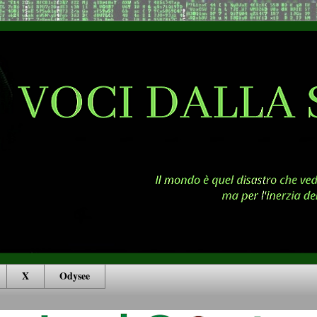
X
Odysee