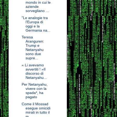
mondo in cui le
aziende
sorvegliano ...
"Le analogie tra
l'Europa di
oggi e la
Germania na...
Teresa
Aranguren:
Trump e
Netanyahu
sono due
supre...
« Li avevamo
avvertiti ! »Il
discorso di
Netanyahu...
Per Netanyahu,
vivere con la
spada*, ha
pagato
Come il Mossad
esegue omicidi
mirati in tutto il
m...