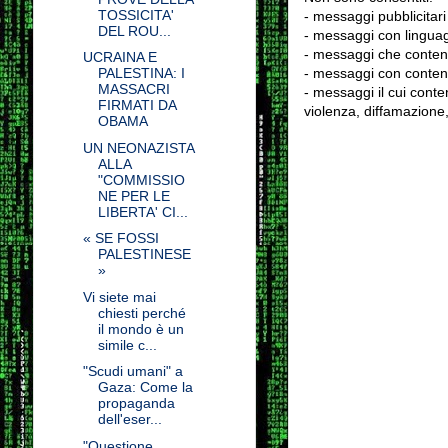
TOSSICITA'
- messaggi pubblicitari
DEL ROU...
- messaggi con linguag
- messaggi che conten
UCRAINA E
- messaggi con contenu
PALESTINA: I
MASSACRI
- messaggi il cui conten
FIRMATI DA
violenza, diffamazione,
OBAMA
UN NEONAZISTA
ALLA
"COMMISSIO
NE PER LE
LIBERTA' CI...
« SE FOSSI
PALESTINESE
»
Vi siete mai
chiesti perché
il mondo è un
simile c...
"Scudi umani" a
Gaza: Come la
propaganda
dell'eser...
"Questione