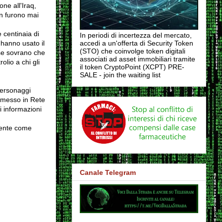
one all'Iraq,
on furono mai
e centinaia di
In periodi di incertezza del mercato,
 hanno usato il
accedi a un'offerta di Security Token
(STO) che coinvolge token digitali
ese sovrano che
associati ad asset immobiliari tramite
lio a chi gli
il token CryptoPoint (XCPT) PRE-
SALE - join the waiting list
personaggi
o messo in Rete
i informazioni
gente come
Canale Telegram