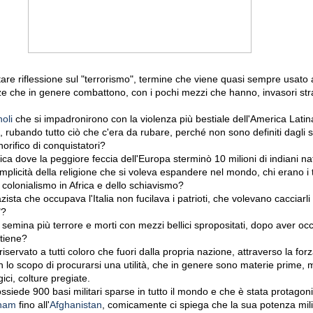
e riflessione sul "terrorismo", termine che viene quasi sempre usato 
e che in genere combattono, con i pochi mezzi che hanno, invasori str
oli
che si impadronirono con la violenza più bestiale dell'America Lati
, rubando tutto ciò che c'era da rubare, perché non sono definiti dagli sto
norifico di conquistatori?
a dove la peggiore feccia dell'Europa sterminò 10 milioni di indiani nat
omplicità della religione che si voleva espandere nel mondo, chi erano i t
 colonialismo in Africa e dello schiavismo?
zista che occupava l'Italia non fucilava i patrioti, che volevano cacciarli 
"?
i semina più terrore e morti con mezzi bellici spropositati, dopo aver o
rtiene?
 riservato a tutti coloro che fuori dalla propria nazione, attraverso la forz
n lo scopo di procurarsi una utilità, che in genere sono materie prime
gici, colture pregiate.
siede 900 basi militari sparse in tutto il mondo e che è stata protagonis
tnam
fino all'
Afghanistan
, comicamente ci spiega che la sua potenza mili