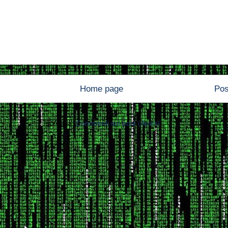
Home page
Pos
Iscriviti a:
Commenti sul post (Atom)