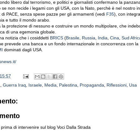
ondo libero dal terrorismo, e politici e giornalisti confermano la panzan
 se non recide i legami con gli USA, con la Nato, perché è nel nostro i
a di PACE, senza spese pazze per gli armamenti (vedi
F35
), con integr
a e tutto il mondo arabo.
la protezione di nessuno e costruire un mondo multipolare, che indebo
tica di una egemonia globale.
ima notizia che i cosiddetti
BRICS
(
Brasile
,
Russia
,
India
,
Cina
,
Sud Afric
he prevede una banca e un fondo internazionale in concorrenza con la
MI
dominati dagli USA.
snews.it/
15:57
a
,
Guerra Iraq
,
Israele
,
Media
,
Palestina
,
Propaganda
,
Riflessioni
,
Usa
ento:
mmento
prima di intervenire sul blog Voci Dalla Strada