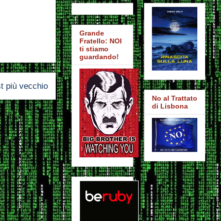
Grande
Fratello: NOI
ti stiamo
guardando!
t più vecchio
No al Trattato
di Lisbona