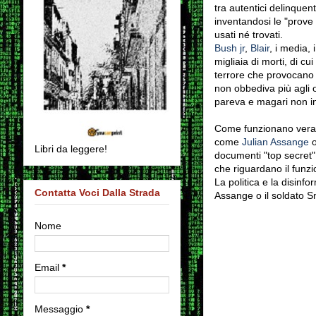
tra autentici delinquent
inventandosi le "prove 
usati né trovati.
Bush jr
,
Blair
, i media, 
migliaia di morti, di c
terrore che provocano 
non obbediva più agli o
pareva e magari non in 
Come funzionano verame
come
Julian Assange
o
Libri da leggere!
documenti "top secret",
che riguardano il funzi
La politica e la disin
Contatta Voci Dalla Strada
Assange o il soldato S
Nome
Email
*
Messaggio
*