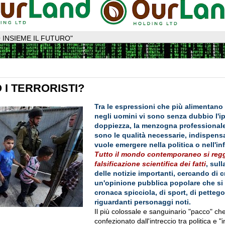
 INSIEME IL FUTURO"
 I TERRORISTI?
Tra le espressioni che più alimentano 
negli uomini vi sono senza dubbio l'ipo
doppiezza, la menzogna professionale
sono le qualità necessarie, indispensab
vuole emergere nella politica o nell'i
Tutto il mondo contemporaneo si regg
falsificazione scientifica dei fatti
, sul
delle notizie importanti, cercando di c
un'opinione pubblica popolare che si
cronaca spicciola, di sport, di pettego
riguardanti personaggi noti.
Il più colossale e sanguinario "pacco" che
confezionato dall'intreccio tra politica e 