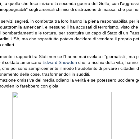
i, fu quello che fece iniziare la seconda guerra del Golfo, con l'aggressi
inoppugnabili" sugli arsenali chimici di distruzione di massa, che poi n
i servizi segreti, in combutta tra loro hanno la piena responsabilità per l
ui quattromila americani, e nessuno li ha accusati di terrorismo, visto che
i bombardamenti e le torture, per sostituire un capo di Stato di un Pa
rdini USA, ma che soprattutto poteva decidere di vendere il proprio petro
dollari.
nte i rapporti tra Stati non ce l'hanno mai svelato i "giornalisti", ma 
 il soldato americano
Edward Snowden
che, a rischio della vita, hann
 che poi sono semplicemente il modo fraudolento di privare i cittadini d
onamento delle cose, trasformandoli in sudditi.
formazione omissiva dei media odiano la verità e se potessero uccidere 
nowden lo farebbero con gioia.