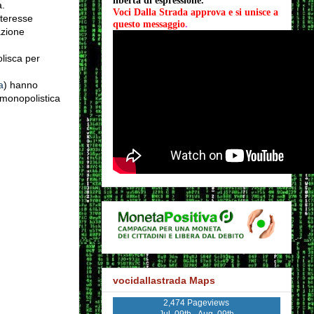
libertà di espressione.
a.
Voci Dalla Strada approva e si unisce a 
nteresse
questo messaggio
.
azione
lisca per
a
) hanno
 monopolistica
vocidallastrada Maps
2,474 Pageviews
Jul. 09th - Aug. 09th