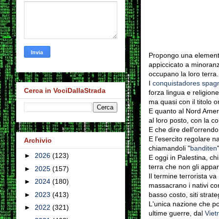
Propongo una elementar
appiccicato a minoranz
occupano la loro terra.
I
conquistadores spagn
Cerca in VociDallaStrada
forza lingua e religione
ma quasi con il titolo o
E quanto al Nord Americ
al loro posto, con la c
E che dire dell'orrendo
E l'esercito regolare na
Archivio
chiamandoli "
banditen
►
2026
(123)
E oggi in Palestina, ch
terra che non gli appa
►
2025
(157)
Il termine terrorista va
►
2024
(180)
massacrano i nativi co
basso costo, siti strate
►
2023
(413)
L'unica nazione che pos
►
2022
(321)
ultime guerre, dal
Vie