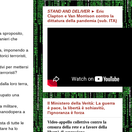
STAND AND DELIVER
► Eric
Clapton e Van Morrison contro la
dittatura della pandemia (sub. ITA)
a sproposito,
anieri che
na, imponendo a
rici terroristi,
ivi per mettersi
erroristi?
dalla loro terra,
ccupato una
Il Ministero della Verità: La guerra
a militare,
è pace, la libertà è schiavitù,
, manodopera a
l'ignoranza è forza
Video-appello collettivo contro la 
ta di tutte le
censura della rete e a favore della 
tare ha lo