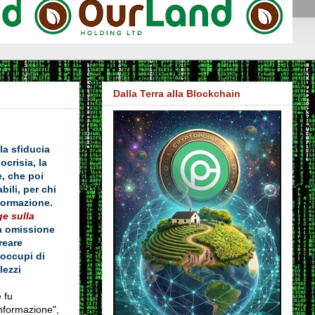
Dalla Terra alla Blockchain
la sfiducia
crisia, la
, che poi
ili, per chi
nformazione.
e sulla
la omissione
reare
 occupi di
lezzi
 fu
"informazione",