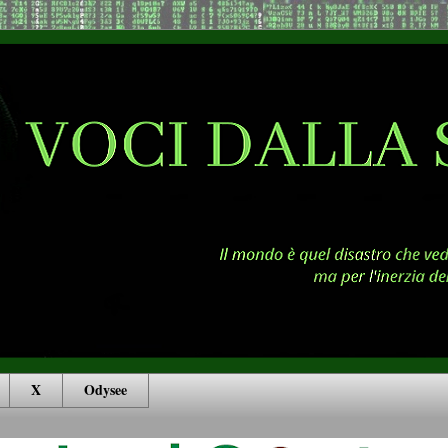
X
Odysee