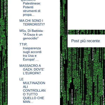
Palestinese:
Potenti
strumenti di
propa...
MA CHI SONO I
TERRORISTI?
M5s, Di Battista:
"A Gaza è un
genocidio"
Post più recente
TTIP,
trasparenza
sugli accordi
tra Usa e
Europa! ...
MASSACRO A
GAZA: DOV'E'
L'EUROPA?
LE
MULTINAZION
ALI
CONTROLLAN
O TUTTO
QUELLO CHE
MAN...