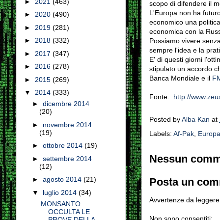
►
2021
(463)
scopo di difendere il m
L'Europa non ha futuro
►
2020
(490)
economico una politic
►
2019
(281)
economica con la Russi
►
2018
(332)
Possiamo vivere senza 
sempre l'idea e la pra
►
2017
(347)
E' di questi giorni l'ott
►
2016
(278)
stipulato un accordo c
Banca Mondiale e il
F
►
2015
(269)
▼
2014
(333)
Fonte:
http://www.zeu
►
dicembre 2014
(20)
Posted by
Alba Kan
at
►
novembre 2014
(19)
Labels:
Af-Pak
,
Europ
►
ottobre 2014
(19)
Nessun comm
►
settembre 2014
(12)
►
agosto 2014
(21)
Posta un co
▼
luglio 2014
(34)
Avvertenze da leggere 
MONSANTO
OCCULTA LE
Non sono consentiti:
PROVE DELLA