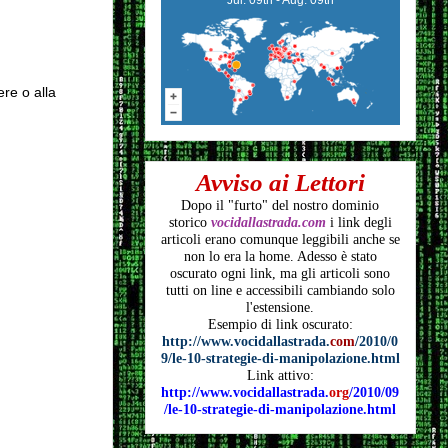
ere o alla
Avviso ai Lettori
Dopo il "furto" del nostro dominio
storico
vocidallastrada.com
i link degli
articoli
erano comunque leggibili anche se
non lo era la home. Adesso è stato
oscurato ogni link, ma gli articoli
sono
tutti on line e accessibili cambiando solo
l'estensione.
Esempio di link oscurato:
http://www.vocidallastrada.
com
/2010/0
9/le-10-strategie-di-manipolazione.html
Link attivo:
http://www.vocidallastrada.
org
/2010/09
/le-10-strategie-di-manipolazione.html