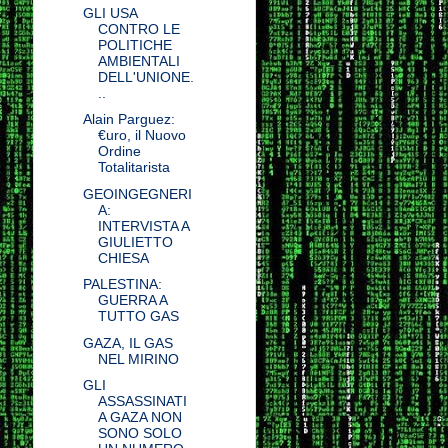
GLI USA
CONTRO LE
POLITICHE
AMBIENTALI
DELL'UNIONE.
..
Alain Parguez:
€uro, il Nuovo
Ordine
Totalitarista
GEOINGEGNERI
A:
INTERVISTA A
GIULIETTO
CHIESA
PALESTINA:
GUERRA A
TUTTO GAS
GAZA, IL GAS
NEL MIRINO
GLI
ASSASSINATI
A GAZA NON
SONO SOLO