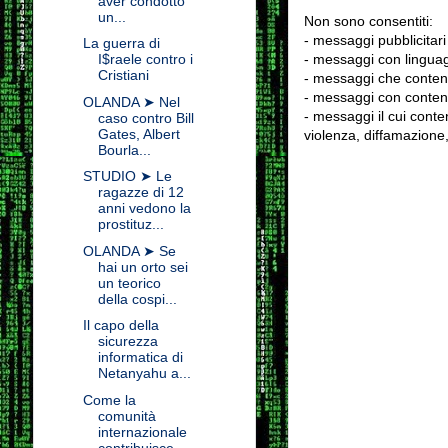
aver condotto
un...
Non sono consentiti:
- messaggi pubblicitari
La guerra di
- messaggi con linguag
I$raele contro i
Cristiani
- messaggi che conten
- messaggi con contenu
OLANDA ➤ Nel
- messaggi il cui conten
caso contro Bill
Gates, Albert
violenza, diffamazione,
Bourla...
STUDIO ➤ Le
ragazze di 12
anni vedono la
prostituz...
OLANDA ➤ Se
hai un orto sei
un teorico
della cospi...
Il capo della
sicurezza
informatica di
Netanyahu a...
Come la
comunità
internazionale
contribuisce