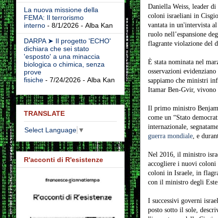
Daniella Weiss, leader di 
La nuova missione della
coloni israeliani in Cisgio
FEMA: Il terrorismo
vantata in un'intervista 
interno
- 8/1/2026
- Alba Kan
ruolo nell’espansione degl
DARPA ➤ Il progetto 'ECHO'
flagrante violazione del d
dichiara che sei stato
'esposto' a una minaccia
È stata nominata nel ma
biologica o chimica, senza
osservazioni evidenziano g
prove
fisiche
- 7/24/2026
- Alba Kan
sappiamo che ministri inf
Itamar Ben-Gvir, vivono i
Il primo ministro Benjami
TRANSLATE
come un “Stato democratic
internazionale, segnatame
Select Language
▼
guerra mondiale
, e duran
Nel 2016, il ministro isra
R'acconti di R'esistenze
accogliere i nuovi coloni
coloni in Israele, in flag
con il ministro degli Es
I successivi governi israe
posto sotto il sole, descr