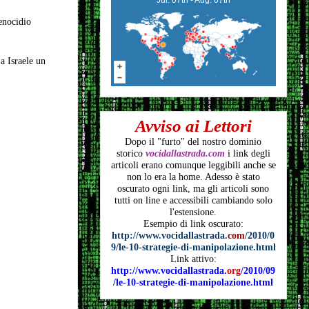
genocidio
a Israele un
Avviso ai Lettori
Dopo il "furto" del nostro dominio
storico
vocidallastrada.com
i link degli
articoli
erano comunque leggibili anche se
non lo era la home. Adesso è stato
oscurato ogni link, ma gli articoli
sono
tutti on line e accessibili cambiando solo
l'estensione.
Esempio di link oscurato:
http://www.vocidallastrada.
com
/2010/0
9/le-10-strategie-di-manipolazione.html
Link attivo:
http://www.vocidallastrada.
org
/2010/09
/le-10-strategie-di-manipolazione.html