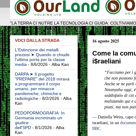
"LA TERRA CI NUTRE LA TECNOLOGIA CI GUIDA: COLTIVIAMO
16 agosto 2025
VOCI DALLA STRADA
L'Estinzione dei metalli
Come la comun
preziosi ➤ Quando si chiude
l'ultima porta per la classe
i$raeliani
media
- 8/6/2026
- Alba Kan
“Facciamo per i g
DARPA ➤ Il progetto
che non possono fa
"PREPARE" del 2018 mirava
a programmare il corpo
Anche se ne parli
umano, per minacce
Netanyahu oggi, è
pandemiche, chimiche e
soddisfatto di ciò
radiologiche
- 8/2/2026
- Alba
realizzando qui e d
Kan
piani, ma non può
PEDOPORMOGRAFIA: In
— Daniella Weiss, capo d
Germania incriminato un
giudice
israeliani, in un
document
dell'SPD
- 8/1/2026
- Alba
BBC
Kan