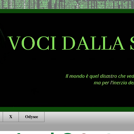
X
Odysee