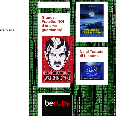
Grande
Fratello: NOI
ti stiamo
guardando!
ere o alla
No al Trattato
di Lisbona