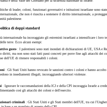
dania e della Valle del Giordano per la sicurezza nazionale di Israele.
itiche di leader, coloni, funzionari governativi e istituzioni israeliane sono stat
ternazionale, che non è riuscita a sostenere il diritto internazionale, a protegger
anità palestinese.
politica di doppi standard
à internazionale ha incoraggiato gli estremisti israeliani a intensificare i loro te
delle terre. Ecco alcuni esempi:
attivo gusto
: I palestinesi sono stati inondati di dichiarazioni di UE, USA e 
 diritti, ma non sono stati fatti passi concreti per porre fine agli attacchi dei co
se dell'UE di ritenere responsabili i coloni.
ioni
: Gli Stati Uniti hanno revocato le sanzioni contro i coloni e hanno accolt
iedono in insediamenti illegali, incoraggiando ulteriori violenze.
ni
: Ignorare le raccomandazioni della ICJ e della CPI incoraggia Israele a creder
limentando così gli attacchi dei coloni e dell'esercito.
nzionari criminali
: Gli Stati Uniti e gli Stati membri dell'UE, tra cui l'Unghe
in base a un mandato di arresto della CPI.