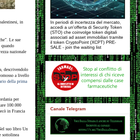
alestinesi, in
In periodi di incertezza del mercato,
accedi a un'offerta di Security Token
(STO) che coinvolge token digitali
associati ad asset immobiliari tramite
che”. Le sue
il token CryptoPoint (XCPT) PRE-
de quando
SALE - join the waiting list
rezza nazionale
a, descrivendolo
romosso a livello
ario della prima
iordania per
rtare 100.000
Canale Telegram
recò in Francia
 Nel suo libro Un
e sottolinea