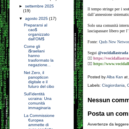
►
settembre 2025
Il tempo stringe per i sos
(19)
dall’annessione sistematic
▼
agosto 2025
(17)
Prepararsi al
Solo una comunità interna
cao$
lasciapassare libero per l
organizzato
dall'OM$
Fonte:
Quds New Netwo
Come gli
i$raeliani
Segui
@vocidallastrada
hanno
👉🏼
https://vocidallastr
trasformato la
👉🏼
https://www.vocidall
negazione...
Net Zero, il
Posted by
Alba Kan
at
panopticon
digitale e il
Labels:
Cisgiordania
,
C
futuro del cibo
Sull'identità
ucraina: Una
Nessun comm
comunità
immaginaria
Posta un co
La Commissione
€uropea
Avvertenze da leggere 
ammette di