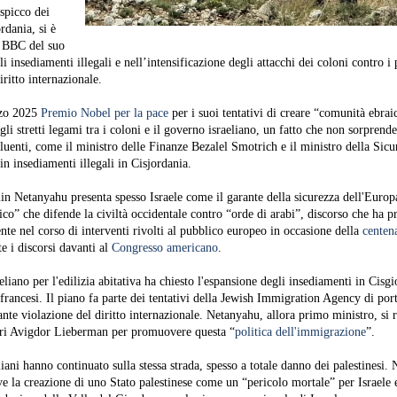
spicco dei
rdania, si è
al BBC del suo
i insediamenti illegali e nell’intensificazione degli attacchi dei coloni contro i p
iritto internazionale.
rzo 2025
Premio Nobel per la pace
per i suoi tentativi di creare “comunità ebrai
li stretti legami tra i coloni e il governo israeliano, un fatto che non sorpren
luenti, come il ministro delle Finanze Bezalel Smotrich e il ministro della Sicu
n insediamenti illegali in Cisjordania.
n Netanyahu presenta spesso Israele come il garante della sicurezza dell'Europ
o” che difende la civiltà occidentale contro “orde di arabi”, discorso che ha p
nte nel corso di interventi rivolti al pubblico europeo in occasione della
centen
te i discorsi davanti al
Congresso americano
.
eliano per l'edilizia abitativa ha chiesto l'espansione degli insediamenti in Cisg
 francesi. Il piano fa parte dei tentativi della Jewish Immigration Agency di po
rante violazione del diritto internazionale. Netanyahu, allora primo ministro, si 
teri Avigdor Lieberman per promuovere questa “
politica dell'immigrazione
”.
liani hanno continuato sulla stessa strada, spesso a totale danno dei palestinesi.
ive la creazione di uno Stato palestinese come un “pericolo mortale” per Israele 