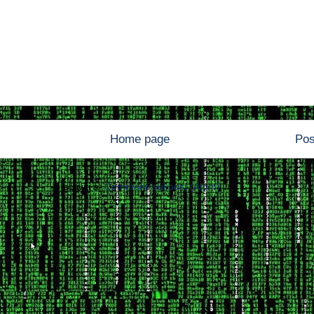
Home page
Pos
Iscriviti a:
Commenti sul post (Atom)