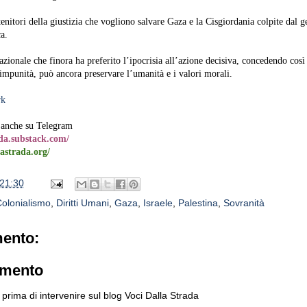
tenitori della giustizia che vogliono salvare Gaza e la Cisgiordania colpite dal 
a.
zionale che finora ha preferito l’ipocrisia all’azione decisiva, concedendo così 
’impunità, può ancora preservare l’umanità e i valori morali.
rk
anche su Telegram
ada.substack.com/
astrada.org/
21:30
olonialismo
,
Diritti Umani
,
Gaza
,
Israele
,
Palestina
,
Sovranità
ento:
mmento
prima di intervenire sul blog Voci Dalla Strada