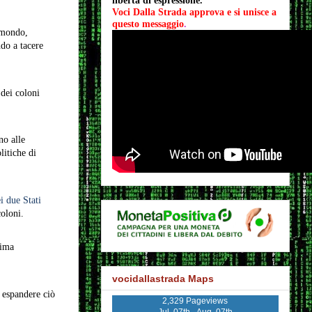
libertà di espressione.
Voci Dalla Strada approva e si unisce a 
questo messaggio
.
l mondo,
do a tacere
 dei coloni
no alle
litiche di
i due Stati
coloni.
tima
vocidallastrada Maps
 espandere ciò
2,329 Pageviews
Jul. 07th - Aug. 07th