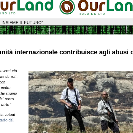
 INSIEME IL FUTURO"
ità internazionale contribuisce agli abusi d
overni ciò
re da soli.
 con
 molto
 che stiamo
ei nostri
 dirlo”.
ei coloni
ario del