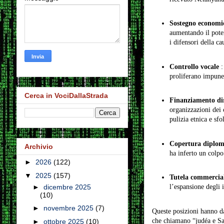
Sostegno economi
aumentando il poter
i difensori della ca
Controllo vocale
:
proliferano impun
Cerca in VociDallaStrada
Finanziamento di
organizzazioni dei 
pulizia etnica e sf
Copertura diplom
Archivio
ha inferto un colpo 
►
2026
(122)
▼
2025
(157)
Tutela commercia
►
dicembre 2025
l’espansione degli i
(10)
►
novembre 2025
(7)
Queste posizioni hanno da
che chiamano “judéa e Sa
►
ottobre 2025
(10)