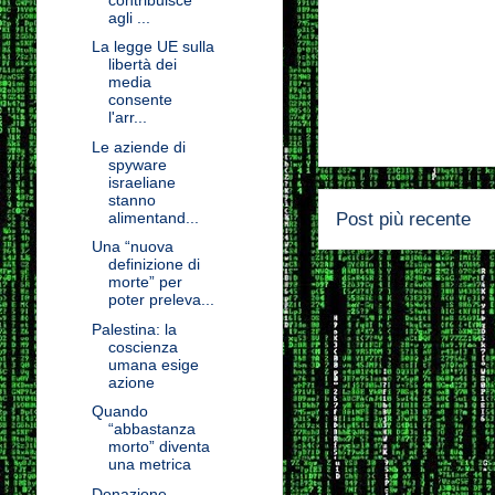
agli ...
La legge UE sulla
libertà dei
media
consente
l'arr...
Le aziende di
spyware
israeliane
stanno
Post più recente
alimentand...
Una “nuova
definizione di
morte” per
poter preleva...
Palestina: la
coscienza
umana esige
azione
Quando
“abbastanza
morto” diventa
una metrica
Donazione