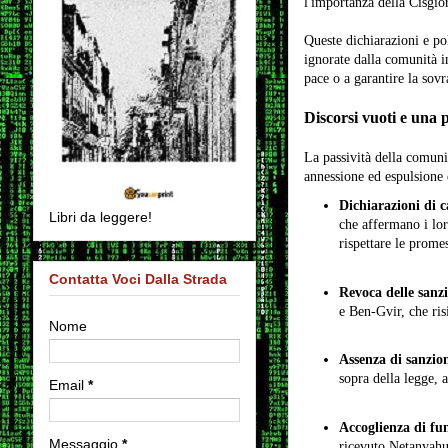
l'importanza della Cisgior
Queste dichiarazioni e pol
ignorate dalla comunità in
pace o a garantire la sovr
Discorsi vuoti e una 
La passività della comunit
annessione ed espulsione 
Dichiarazioni di c
Libri da leggere!
che affermano i loro
rispettare le promes
Contatta Voci Dalla Strada
Revoca delle sanz
e Ben-Gvir, che ris
Nome
Assenza di sanzio
sopra della legge, a
Email
*
Accoglienza di fu
Messaggio
*
ricevuto Netanyahu 