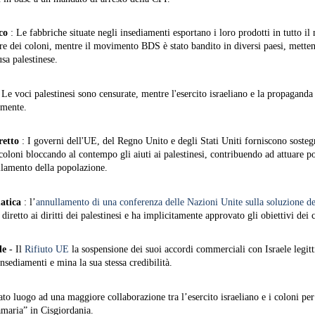
co
: Le fabbriche situate negli insediamenti esportano i loro prodotti in tutto i
e dei coloni, mentre il movimento BDS è stato bandito in diversi paesi, metten
usa palestinese.
 Le voci palestinesi sono censurate, mentre l'esercito israeliano e la propaganda
emente.
retto
: I governi dell'UE, del Regno Unito e degli Stati Uniti forniscono sosteg
coloni bloccando al contempo gli aiuti ai palestinesi, contribuendo ad attuare po
ollamento della popolazione.
atica
: l’
annullamento di una conferenza delle Nazioni Unite sulla soluzione de
diretto ai diritti dei palestinesi e ha implicitamente approvato gli obiettivi dei 
le
- Il
Rifiuto UE
la sospensione dei suoi accordi commerciali con Israele legit
nsediamenti e mina la sua stessa credibilità.
to luogo ad una maggiore collaborazione tra l’esercito israeliano e i coloni per
maria” in Cisgiordania.