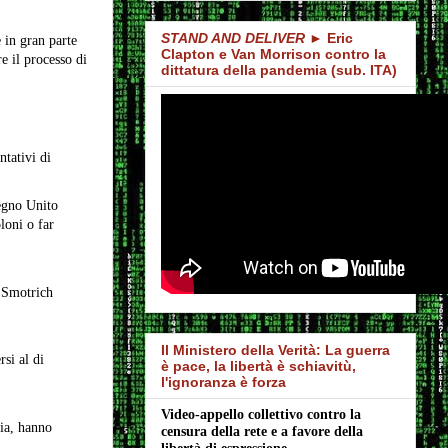
STAND AND DELIVER
► Eric
e in gran parte
Clapton e Van Morrison contro la
e il processo di
dittatura della pandemia (sub. ITA)
ntativi di
Regno Unito
loni o far
o Smotrich
Il Ministero della Verità: La guerra
si al di
è pace, la libertà è schiavitù,
l'ignoranza è forza
Video-appello collettivo contro la 
ria, hanno
censura della rete e a favore della 