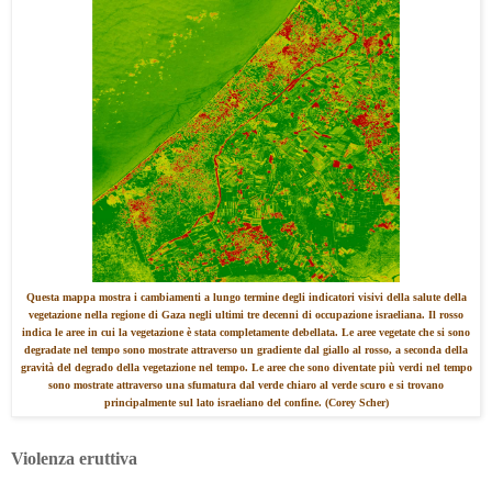
Questa mappa mostra i cambiamenti a lungo termine degli indicatori visivi della salute della
vegetazione nella regione di Gaza negli ultimi tre decenni di occupazione israeliana. Il rosso
indica le aree in cui la vegetazione è stata completamente debellata. Le aree vegetate che si sono
degradate nel tempo sono mostrate attraverso un gradiente dal giallo al rosso, a seconda della
gravità del degrado della vegetazione nel tempo. Le aree che sono diventate più verdi nel tempo
sono mostrate attraverso una sfumatura dal verde chiaro al verde scuro e si trovano
principalmente sul lato israeliano del confine. (Corey Scher)
Violenza eruttiva