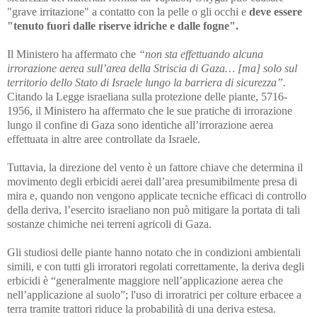
"grave irritazione" a contatto con la pelle o gli occhi e
deve essere
"tenuto fuori dalle riserve idriche e dalle fogne".
Il Ministero ha affermato che
“non sta effettuando alcuna
irrorazione aerea sull’area della Striscia di Gaza… [ma] solo sul
territorio dello Stato di Israele lungo la barriera di sicurezza”.
Citando la Legge israeliana sulla protezione delle piante, 5716-
1956, il Ministero ha affermato che le sue pratiche di irrorazione
lungo il confine di Gaza sono identiche all’irrorazione aerea
effettuata in altre aree controllate da Israele.
Tuttavia, la direzione del vento è un fattore chiave che determina il
movimento degli erbicidi aerei dall’area presumibilmente presa di
mira e, quando non vengono applicate tecniche efficaci di controllo
della deriva, l’esercito israeliano non può mitigare la portata di tali
sostanze chimiche nei terreni agricoli di Gaza.
Gli studiosi delle piante hanno notato che in condizioni ambientali
simili, e con tutti gli irroratori regolati correttamente, la deriva degli
erbicidi è “generalmente maggiore nell’applicazione aerea che
nell’applicazione al suolo”; l'uso di irroratrici per colture erbacee a
terra tramite trattori riduce la probabilità di una deriva estesa.