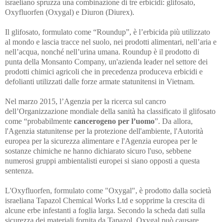
israeliano spruzza una combinazione di tre erbicidi: glifosato,
Oxyfluorfen (Oxygal) e Diuron (Diurex).
Il glifosato, formulato come “Roundup”, è l’erbicida più utilizzato
al mondo e lascia tracce nel suolo, nei prodotti alimentari, nell’aria e
nell’acqua, nonché nell’urina umana. Roundup è il prodotto di
punta della Monsanto Company, un'azienda leader nel settore dei
prodotti chimici agricoli che in precedenza produceva erbicidi e
defolianti utilizzati dalle forze armate statunitensi in Vietnam.
Nel marzo 2015, l’Agenzia per la ricerca sul cancro
dell’Organizzazione mondiale della sanità ha classificato il glifosato
come “probabilmente
cancerogeno per l’uomo
”. Da allora,
l'Agenzia statunitense per la protezione dell'ambiente, l'Autorità
europea per la sicurezza alimentare e l'Agenzia europea per le
sostanze chimiche ne hanno dichiarato sicuro l'uso, sebbene
numerosi gruppi ambientalisti europei si siano opposti a questa
sentenza.
L'Oxyfluorfen, formulato come "Oxygal", è prodotto dalla società
israeliana Tapazol Chemical Works Ltd e sopprime la crescita di
alcune erbe infestanti a foglia larga. Secondo la scheda dati sulla
sicurezza dei materiali fornita da Tapazol, Oxygal può causare