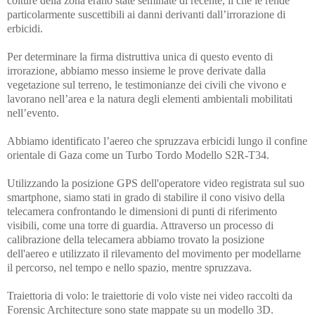
colture della zona erano state seminate di recente, il che le rende
particolarmente suscettibili ai danni derivanti dall’irrorazione di
erbicidi.
Per determinare la firma distruttiva unica di questo evento di
irrorazione, abbiamo messo insieme le prove derivate dalla
vegetazione sul terreno, le testimonianze dei civili che vivono e
lavorano nell’area e la natura degli elementi ambientali mobilitati
nell’evento.
Abbiamo identificato l’aereo che spruzzava erbicidi lungo il confine
orientale di Gaza come un Turbo Tordo Modello S2R-T34.
Utilizzando la posizione GPS dell'operatore video registrata sul suo
smartphone, siamo stati in grado di stabilire il cono visivo della
telecamera confrontando le dimensioni di punti di riferimento
visibili, come una torre di guardia. Attraverso un processo di
calibrazione della telecamera abbiamo trovato la posizione
dell'aereo e utilizzato il rilevamento del movimento per modellarne
il percorso, nel tempo e nello spazio, mentre spruzzava.
Traiettoria di volo: le traiettorie di volo viste nei video raccolti da
Forensic Architecture sono state mappate su un modello 3D.