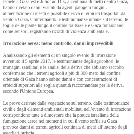
Israele a Gaza est e Juhor ad Dik, a centinaia di metri dentro Gaza,
hanno rivelato danni visibili da agenti patogeni fungini,
alimentazione di insetti e possibile deriva di erbicidi trasportati dal
vento a Gaza. Confermando le testimonianze umane sul terreno, le
foglie delle piante lungo il confine tra Israele e Gaza funzionano
come sensori, registrando ricordi di violenza ambientale.
Irrorazione aerea: meno controllo, danni imprevedibili
Analizzando gli elementi di un singolo evento di irrorazione
avvenuto il 5 aprile 2017, le testimonianze degli agricoltori, le
immagini satellitari e le analisi della deriva che abbiamo raccolto
confermano che i terreni agricoli a più di 300 metri dal confine
orientale di Gaza hanno subito danni e con concentrazioni di
erbicidi superiori alla soglia quantità raccomandate per la deriva,
secondo l'Unione Europea.
Le prove derivate dalla vegetazione sul terreno, dalle testimonianze
civili e dagli elementi ambientali mobilitati nell’evento di irrorazione
corrispondono tutte a dimostrare che la pratica israeliana della
fumigazione aerea nei momenti in cui il vento soffia su Gaza
provoca danni ai terreni agricoli centinaia di metri all’interno degli
assediati. striscia.