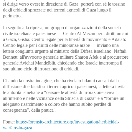
si dirige verso ovest in direzione di Gaza, porterà con sé le tossine
degli erbicidi spruzzate nei terreni agricoli di Gaza lungo il
perimetro.
In seguito alla ripresa, un gruppo di organizzazioni della società
civile israeliana e palestinese⁠ — Centro Al Mezan per i diritti umani
a Gaza, Gisha: Centro legale per la libertà di movimento e Adalah:
Centro legale per i diritti delle minoranze arabe⁠ — inviano una
lettera congiunta urgente al ministro della Difesa israeliano, Naftali
Bennett, all'avvocato generale militare Sharon Afek e al procuratore
generale Avichai Mandelblit, chiedendo che Israele interrompa il
suo ultimo ciclo di irrorazione di erbicidi.
Citando la nostra indagine, che ha rivelato i danni causati dalla
diffusione di erbicidi sui terreni agricoli palestinesi, la lettera invita
le autorità israeliane a “cessare le attività di irrorazione aerea
all’interno e nelle vicinanze della Striscia di Gaza” e a “fornire un
adeguato risarcimento a coloro che hanno subito perdite di
conseguenza”. della pratica'.
Fonte:
https://forensic-architecture.org/investigation/herbicidal-
warfare-in-gaza