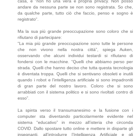
casa, e “non ho una vera e propria privacy. Non posso
andare da nessuna parte se non sono registrata. So che,
da qualche parte, tutto ciò che faccio, penso e sogno è
registrato“.
Ma la sua più grande preoccupazione sono coloro che si
rifiutano di partecipare:
“La mia più grande preoccupazione sono tutte le persone
che non vivono nella nostra città”, spiega Auken,
osservando che alcuni individui testardi si rifiutano di
fondersi con le macchine. “Quelli che abbiamo perso per
strada. Quelli che hanno deciso che tutta questa tecnologia
è diventata troppa. Quelli che si sentivano obsoleti e inutili
quando i robot e l’intelligenza artificiale si sono impadroniti
di gran parte del nostro lavoro. Coloro che si sono
arrabbiati con il sistema politico e si sono rivoltati contro di
esso”.
La spinta verso il transumanesimo e la fusione con i
computer sta diventando particolarmente evidente nel
sistema “educativo” in mezzo all’isteria che circonda
COVID. Dallo spostare tutto online e mettere in disparte gli
insegnanti, all’introdurre l’Intelligenza Artificiale e gli