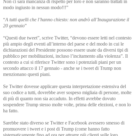
Non ci sarà mancanza di rispetto per loro e non saranno trattati in
modo ingiusto in nessun modo!!!”
“
A tutti quelli che l’hanno chiesto: non andrò all’Inaugurazione il
20 gennaio
”
“Questi due tweet”, scrive Twitter, “devono essere letti nel contesto
più ampio degli eventi all’interno del paese e del modo in cui le
dichiarazioni del Presidente possono essere usate da diversi tipi di
pubblico per mobilitazioni, incluso l’incitamento alla violenza”. Il
contesto a cui si riferisce Twitter sono i potenziali piani per un
secondo attacco il 17 gennaio - anche se i tweet di Trump non
menzionano questi piani.
Se Twitter dovesse applicare questa interpretazione estensiva del
suo codice a tutti, dovrebbe aver sospeso migliaia di persone, molte
di più di quanto non sia accaduto. In effetti avrebbe dovuto
sospendere Trump stesso molte volte, prima delle elezioni, e non lo
ha fatto.
Sarebbe stato diverso se Twitter e Facebook avessero smesso di
promuovere i tweet e i post di Trump (come hanno fatto
sistematicamente fino ad ora per attrarre più clienti sulle loro