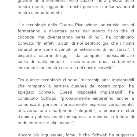
governi di “intromettersi nello spazio finora privato delle
nostre menti, leggendo i nostri pensieri e influenzando il
nostro comportamento”.
“Le tecnologie della Quarta Rivoluzione Industriale non si
fermeranno a diventare parte del mondo fisico che ci
circonda, ma diventeranno parte di noi”, ha continuato
Schwab. “In effetti, alcuni di noi sentono già che i nostri
smartphone sono diventati un’estensione di noi stessi”. I
dispositivi esterni di oggi – dai computer indossabili alle
cuffie di realtà virtuale – diventeranno quasi certamente
impiantabili nel nostro corpo e nel nostro cervello”.
Tra queste tecnologie ci sono “microchip attivi impiantabili
che rompono la barriera cutanea del nostro corpo”, ha
spiegato Schwab. Questi “dispositivi impiantabili”, ha
continuato Schwab, “probabilmente aiuteranno anche a
comunicare pensieri normalmente espressi verbalmente,
attraverso uno smartphone “integrato”, e pensieri o stati
d’animo potenzialmente inespressi attraverso la lettura di
onde cerebrali e altri segnali”.
Ancora più inquietante, forse, è che Schwab ha suggerito