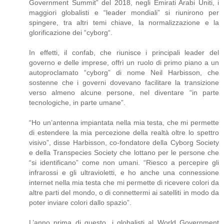
Government Summit” del 2018, negli Emirati Arabi Uniti, i
maggiori globalisti e “leader mondiali” si riunirono per
spingere, tra altri temi chiave, la normalizzazione e la
glorificazione dei “cyborg“.
In effetti, il confab, che riunisce i principali leader del
governo e delle imprese, offrì un ruolo di primo piano a un
autoproclamato “cyborg” di nome Neil Harbisson, che
sostenne che i governi dovevano facilitare la transizione
verso almeno alcune persone, nel diventare “in parte
tecnologiche, in parte umane”.
“Ho un’antenna impiantata nella mia testa, che mi permette
di estendere la mia percezione della realtà oltre lo spettro
visivo”, disse Harbisson, co-fondatore della Cyborg Society
e della Transpecies Society che lottano per le persone che
“si identificano” come non umani. “Riesco a percepire gli
infrarossi e gli ultravioletti, e ho anche una connessione
internet nella mia testa che mi permette di ricevere colori da
altre parti del mondo, o di connettermi ai satelliti in modo da
poter inviare colori dallo spazio”.
L’anno prima di questo, i globalisti al World Government