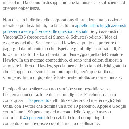
muscolari. Da economisti sappiamo che la minaccia è sufficiente ad
ottenere obbedienza.
Non discuto il diritto delle corporations di prendere una posizione
morale o politica. Infatti, ho lanciato un
appello affinché gli azionisti
potessero avere più voce sulle questioni sociali
. Se gli azionisti di
ViacomCBS (proprietari di Simon & Schuster) odiano l’idea di
essere associati al Senatore Josh Hawley al punto da preferire di
pagargli i danni piuttosto che rispettare gli obblighi contrattuali, è
loro diritto farlo. La loro libertà non danneggia quella del Senatore
Hawley. In un mercato competitivo, ci sono tanti editori disposti a
stampare il libro di Hawley, specialmente dopo la pubblicità gratuita
che ha appena ricevuto. In un monopolio, però, questa libertà
scompare. In un oligopolio, è fortemente ridotta, se non eliminata.
Il colpo di stato silenzioso non sarebbe stato possibile senza
l’estrema concentrazione del settore digitale. Facebook da solo
conta quasi il
70 percento
dell’utilizzo dei social media negli Stati
Uniti, con Twitter che domina un altro 10 percento. Apple e Google
controllano il 90 percento del mercato delle App, e Amazon
controlla il
45 percento
dei servizi di cloud computing. La
concentrazione favorisce coordinamento e collusione.