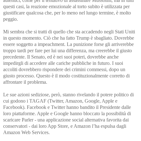
autentici, come per il tentativo di assassinare Mussolini, ma in tutti
questi casi, la reazione emozionale al torto subito è utilizzata per
giustificare qualcosa che, per lo meno nel lungo termine, è molto
peggio.
Mi sembra che si tratti di quello che sta accadendo negli Stati Uniti
in questo momento. Ciò che ha fatto Trump è sbagliato. Dovrebbe
essere soggetto a impeachment. La punizione forse gli arriverebbe
troppo tardi per fare per lui una differenza, ma creerebbe il giusto
precedente. Il Senato, ed è nei suoi poteri, dovrebbe anche
impedirgli di accedere alle cariche pubbliche in futuro. I suoi
accoliti dovrebbero rispondere dei crimini commessi, dopo un
giusto processo. Questo è il modo costituzionalmente corretto di
affrontare il problema.
Le sue azioni sediziose, però, stanno rivelando il potere politico di
cui godono i TAGAF (Twitter, Amazon, Google, Apple e
Facebook). Facebook e Twitter hanno bandito il Presidente dalle
loro piattaforme. Apple e Google hanno bloccato la possibilità di
scaricare Parler - una applicazione social alternativa favorita dai
conservatori - dai loro App Store, e Amazon l’ha espulsa dagli
Amazon Web Services.