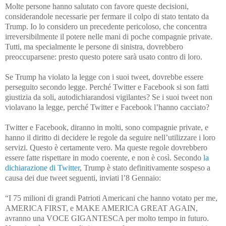
Molte persone hanno salutato con favore queste decisioni,
considerandole necessarie per fermare il colpo di stato tentato da
Trump. Io lo considero un precedente pericoloso, che concentra
irreversibilmente il potere nelle mani di poche compagnie private.
Tutti, ma specialmente le persone di sinistra, dovrebbero
preoccuparsene: presto questo potere sarà usato contro di loro.
Se Trump ha violato la legge con i suoi tweet, dovrebbe essere
perseguito secondo legge. Perché Twitter e Facebook si son fatti
giustizia da soli, autodichiarandosi vigilantes? Se i suoi tweet non
violavano la legge, perché Twitter e Facebook l’hanno cacciato?
Twitter e Facebook, diranno in molti, sono compagnie private, e
hanno il diritto di decidere le regole da seguire nell’utilizzare i loro
servizi. Questo è certamente vero. Ma queste regole dovrebbero
essere fatte rispettare in modo coerente, e non è così. Secondo
la
dichiarazione di Twitter
, Trump è stato definitivamente sospeso a
causa dei due tweet seguenti, inviati l’8 Gennaio:
“I 75 milioni di grandi Patrioti Americani che hanno votato per me,
AMERICA FIRST, e MAKE AMERICA GREAT AGAIN,
avranno una VOCE GIGANTESCA per molto tempo in futuro.