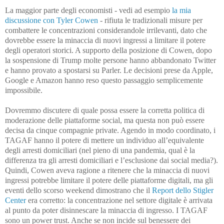
La maggior parte degli economisti - vedi ad esempio
la mia
discussione con Tyler Cowen
- rifiuta le tradizionali misure per
combattere le concentrazioni considerandole irrilevanti, dato che
dovrebbe essere la minaccia di nuovi ingressi a limitare il potere
degli operatori storici. A supporto della posizione di Cowen, dopo
la sospensione di Trump molte persone hanno abbandonato Twitter
e hanno provato a spostarsi su Parler. Le decisioni prese da Apple,
Google e Amazon hanno reso questo passaggio semplicemente
impossibile.
Dovremmo discutere di quale possa essere la corretta politica di
moderazione delle piattaforme social, ma questa non può essere
decisa da cinque compagnie private. Agendo in modo coordinato, i
TAGAF hanno il potere di mettere un individuo all’equivalente
degli arresti domiciliari (nel pieno di una pandemia, qual è la
differenza tra gli arresti domiciliari e l’esclusione dai social media?).
Quindi, Cowen aveva ragione a ritenere che la minaccia di nuovi
ingressi potrebbe limitare il potere delle piattaforme digitali, ma gli
eventi dello scorso weekend dimostrano che il
Report dello Stigler
Center
era corretto: la concentrazione nel settore digitale è arrivata
al punto da poter disinnescare la minaccia di ingresso. I TAGAF
sono un power trust. Anche se non incide sul benessere dei