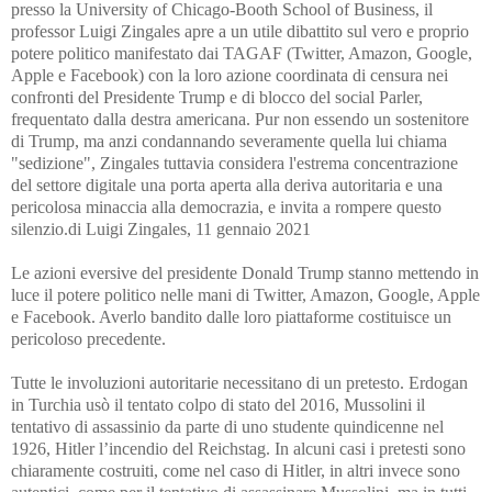
presso la University of Chicago-Booth School of Business, il
professor Luigi Zingales apre a un utile dibattito sul vero e proprio
potere politico manifestato dai TAGAF (Twitter, Amazon, Google,
Apple e Facebook) con la loro azione coordinata di censura nei
confronti del Presidente Trump e di blocco del social Parler,
frequentato dalla destra americana. Pur non essendo un sostenitore
di Trump, ma anzi condannando severamente quella lui chiama
"sedizione", Zingales tuttavia considera l'estrema concentrazione
del settore digitale una porta aperta alla deriva autoritaria e una
pericolosa minaccia alla democrazia, e invita a rompere questo
silenzio.
di Luigi Zingales, 11 gennaio 2021
Le azioni eversive del presidente Donald Trump stanno mettendo in
luce il potere politico nelle mani di Twitter, Amazon, Google, Apple
e Facebook. Averlo bandito dalle loro piattaforme costituisce un
pericoloso precedente.
Tutte le involuzioni autoritarie necessitano di un pretesto. Erdogan
in Turchia usò il tentato colpo di stato del 2016, Mussolini il
tentativo di assassinio da parte di uno studente quindicenne nel
1926, Hitler l’incendio del Reichstag. In alcuni casi i pretesti sono
chiaramente costruiti, come nel caso di Hitler, in altri invece sono