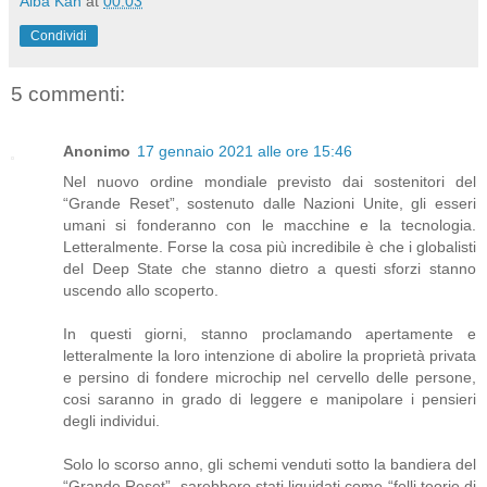
Alba Kan
at
00:03
Condividi
5 commenti:
Anonimo
17 gennaio 2021 alle ore 15:46
Nel nuovo ordine mondiale previsto dai sostenitori del
“Grande Reset”, sostenuto dalle Nazioni Unite, gli esseri
umani si fonderanno con le macchine e la tecnologia.
Letteralmente. Forse la cosa più incredibile è che i globalisti
del Deep State che stanno dietro a questi sforzi stanno
uscendo allo scoperto.
In questi giorni, stanno proclamando apertamente e
letteralmente la loro intenzione di abolire la proprietà privata
e persino di fondere microchip nel cervello delle persone,
cosi saranno in grado di leggere e manipolare i pensieri
degli individui.
Solo lo scorso anno, gli schemi venduti sotto la bandiera del
“Grande Reset”, sarebbero stati liquidati come “folli teorie di