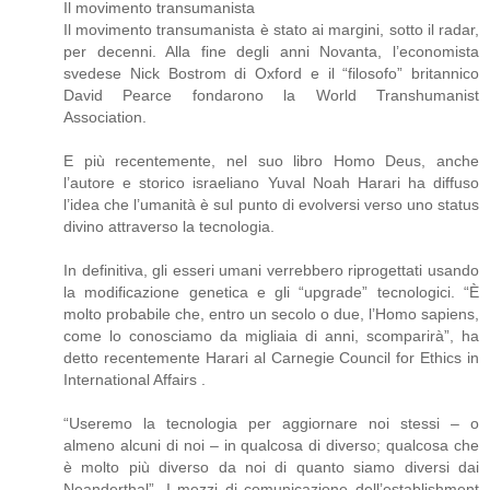
Il movimento transumanista
Il movimento transumanista è stato ai margini, sotto il radar,
per decenni. Alla fine degli anni Novanta, l’economista
svedese Nick Bostrom di Oxford e il “filosofo” britannico
David Pearce fondarono la World Transhumanist
Association.
E più recentemente, nel suo libro Homo Deus, anche
l’autore e storico israeliano Yuval Noah Harari ha diffuso
l’idea che l’umanità è sul punto di evolversi verso uno status
divino attraverso la tecnologia.
In definitiva, gli esseri umani verrebbero riprogettati usando
la modificazione genetica e gli “upgrade” tecnologici. “È
molto probabile che, entro un secolo o due, l’Homo sapiens,
come lo conosciamo da migliaia di anni, scomparirà”, ha
detto recentemente Harari al Carnegie Council for Ethics in
International Affairs .
“Useremo la tecnologia per aggiornare noi stessi – o
almeno alcuni di noi – in qualcosa di diverso; qualcosa che
è molto più diverso da noi di quanto siamo diversi dai
Neanderthal”. I mezzi di comunicazione dell’establishment