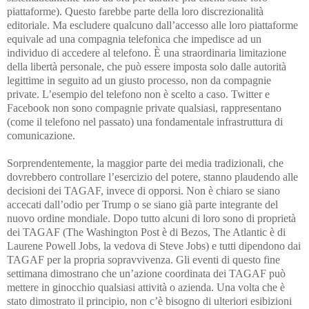
piattaforme). Questo farebbe parte della loro discrezionalità
editoriale. Ma escludere qualcuno dall’accesso alle loro piattaforme
equivale ad una compagnia telefonica che impedisce ad un
individuo di accedere al telefono. È una straordinaria limitazione
della libertà personale, che può essere imposta solo dalle autorità
legittime in seguito ad un giusto processo, non da compagnie
private. L’esempio del telefono non è scelto a caso. Twitter e
Facebook non sono compagnie private qualsiasi, rappresentano
(come il telefono nel passato) una fondamentale infrastruttura di
comunicazione.
Sorprendentemente, la maggior parte dei media tradizionali, che
dovrebbero controllare l’esercizio del potere, stanno plaudendo alle
decisioni dei TAGAF, invece di opporsi. Non è chiaro se siano
accecati dall’odio per Trump o se siano già parte integrante del
nuovo ordine mondiale. Dopo tutto alcuni di loro sono di proprietà
dei TAGAF (The Washington Post è di Bezos, The Atlantic è di
Laurene Powell Jobs, la vedova di Steve Jobs) e tutti dipendono dai
TAGAF per la propria sopravvivenza. Gli eventi di questo fine
settimana dimostrano che un’azione coordinata dei TAGAF può
mettere in ginocchio qualsiasi attività o azienda. Una volta che è
stato dimostrato il principio, non c’è bisogno di ulteriori esibizioni