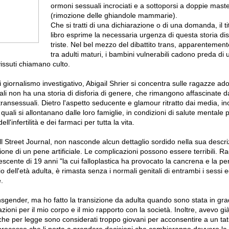
ormoni sessuali incrociati e a sottoporsi a doppie mast
(rimozione delle ghiandole mammarie).
Che si tratti di una dichiarazione o di una domanda, il ti
libro esprime la necessaria urgenza di questa storia d
triste. Nel bel mezzo del dibattito trans, apparentement
tra adulti maturi, i bambini vulnerabili cadono preda di 
issuti chiamano culto.
 giornalismo investigativo, Abigail Shrier si concentra sulle ragazze ado
li non ha una storia di disforia di genere, che rimangono affascinate da
ransessuali. Dietro l'aspetto seducente e glamour ritratto dai media, i
 quali si allontanano dalle loro famiglie, in condizioni di salute mentale 
ell'infertilità e dei farmaci per tutta la vita.
ll Street Journal, non nasconde alcun dettaglio sordido nella sua descri
uzione di un pene artificiale. Le complicazioni possono essere terribili. R
escente di 19 anni "la cui falloplastica ha provocato la cancrena e la pe
zio dell'età adulta, è rimasta senza i normali genitali di entrambi i sessi 
.
gender, ma ho fatto la transizione da adulta quando sono stata in gra
ioni per il mio corpo e il mio rapporto con la società. Inoltre, avevo già
 che per legge sono considerati troppo giovani per acconsentire a un tat
processo che li porta a prendere decisioni che cambieranno davvero la l