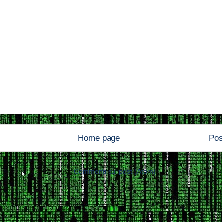
Home page
Pos
Iscriviti a:
Commenti sul post (Atom)