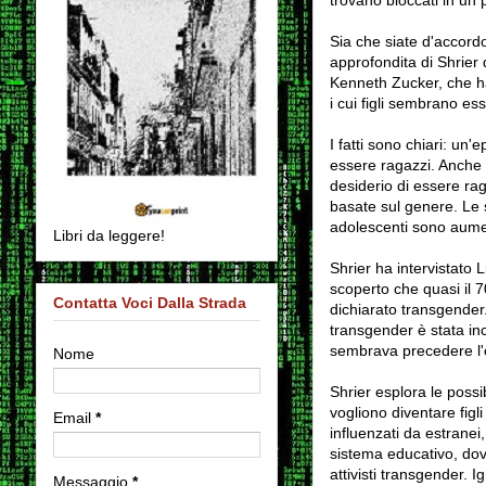
Sia che siate d'accordo
approfondita di Shrier 
Kenneth Zucker, che ha 
i cui figli sembrano ess
I fatti sono chiari: un
essere ragazzi. Anche 
desiderio di essere rag
basate sul genere. Le s
adolescenti sono aume
Libri da leggere!
Shrier ha intervistato
scoperto che quasi il 
Contatta Voci Dalla Strada
dichiarato transgender.
transgender è stata inc
sembrava precedere l'e
Nome
Shrier esplora le possi
vogliono diventare fig
Email
*
influenzati da estranei,
sistema educativo, dove
attivisti transgender. 
Messaggio
*