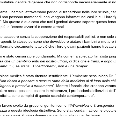
mmutabile identità di genere che non corrisponde necessariamente al no
tante, i bambini attraversano periodi di transizione nelle loro scuole,
i non possono mantenerli, non vengono informati nei casi in cui i loro fig
o". Ma questo è qualcosa che tutti i genitori devono sapere: questo fen
iù, e l'essere avvertiti è essere armati.
 accadere senza la cooperazione dei responsabili politici, e non solo al
rapeuti, le stesse persone che dovrebbero aiutare i bambini a mettere i
fermato ciecamente tutto ciò che i loro giovani pazienti hanno trovato s
o è stato censurato e condannato. Ma come ha spiegato l'analista jung
a che un bambino entri nel nostro ufficio, ci dica che è trans, e dopo u
amo: 'Sì, sei trans'. Ti certificherò", non è una terapia".
sione medica è stata ritenuta insufficiente. L'eminente sessuologo Dr.
Non riesco a pensare a nessun ramo della medicina al di fuori della chi
iagnosi e prescrive il trattamento"
. Mentre i fanatici che credono veram
re sesso possono essere in minoranza, i professionisti silenziosi dell
medicina sono complici di questo scandalo contemporaneo".
le lavoro svolto da gruppi di genitori come
4thWaveNow
e
Transgender 
za a questa ideologia distruttiva. Sono stati condannati come bigotti e
da se stessi, il primo dovere dei genitori dalla notte dei tempi.