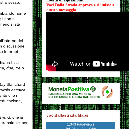
libertà di espressione.
stro sesso.
Voci Dalla Strada approva e si unisce a 
questo messaggio
.
 cambiando nome
li non si
omeno si sta
l'interno del
n discussione il
u Internet.
hiana Lisa
na, due, tre o
 Ray Blanchard
rurgia estetica
ente che i
'educazione,
vocidallastrada Maps
Trend
, che si
 transfobici per
1,343 Pageviews
Jul. 06th - Aug. 06th