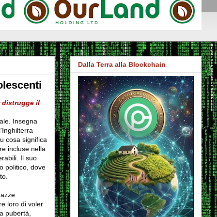
Dalla Terra alla Blockchain
lescenti
 distrugge il
ale. Insegna
'Inghilterra
u cosa significa
e incluse nella
abili. Il suo
o politico, dove
to.
gazze
e loro di voler
la pubertà,