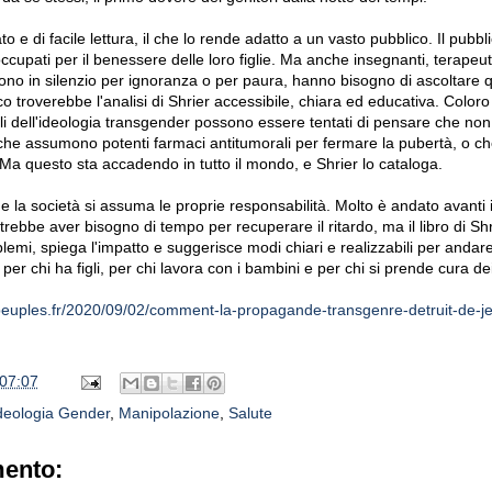
ato e di facile lettura, il che lo rende adatto a un vasto pubblico. Il pubbl
occupati per il benessere delle loro figlie. Ma anche insegnanti, terapeut
ono in silenzio per ignoranza o per paura, hanno bisogno di ascoltare q
ico troverebbe l'analisi di Shrier accessibile, chiara ed educativa. Color
 dell'ideologia transgender possono essere tentati di pensare che no
che assumono potenti farmaci antitumorali per fermare la pubertà, o ch
 Ma questo sta accadendo in tutto il mondo, e Shrier lo cataloga.
 la società si assuma le proprie responsabilità. Molto è andato avanti i
rebbe aver bisogno di tempo per recuperare il ritardo, ma il libro di Shr
oblemi, spiega l'impatto e suggerisce modi chiari e realizzabili per andare
r chi ha figli, per chi lavora con i bambini e per chi si prende cura de
speuples.fr/2020/09/02/comment-la-propagande-transgenre-detruit-de-j
07:07
deologia Gender
,
Manipolazione
,
Salute
ento: