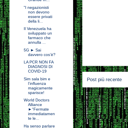
"I negazionisti
non devono
essere privati
della li...
Il Venezuela ha
sviluppato un
farmaco che
annulla ...
5G ► Sai
davvero cos’è?
LA PCR NON FA
DIAGNOSI DI
COVID-19
Sim sala bim e
Post più recente
l’influenza
magicamente
sparisce!
World Doctors
Alliance
►“Fermate
immediatamen
te le...
Ha senso parlare