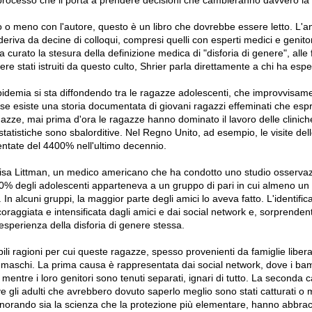
 o meno con l'autore, questo è un libro che dovrebbe essere letto. L'an
deriva da decine di colloqui, compresi quelli con esperti medici e genitor
curato la stesura della definizione medica di "disforia di genere", alle
ere stati istruiti da questo culto, Shrier parla direttamente a chi ha espe
'epidemia si sta diffondendo tra le ragazze adolescenti, che improvvisa
se esiste una storia documentata di giovani ragazzi effeminati che espr
azze, mai prima d'ora le ragazze hanno dominato il lavoro delle clinich
tatistiche sono sbalorditive. Nel Regno Unito, ad esempio, le visite del
ntate del 4400% nell'ultimo decennio.
 Lisa Littman, un medico americano che ha condotto uno studio osserva
70% degli adolescenti apparteneva a un gruppo di pari in cui almeno un
 In alcuni gruppi, la maggior parte degli amici lo aveva fatto. L'identific
oraggiata e intensificata dagli amici e dai social network e, sorprende
sperienza della disforia di genere stessa.
bili ragioni per cui queste ragazze, spesso provenienti da famiglie libera
li maschi. La prima causa è rappresentata dai social network, dove i ba
 mentre i loro genitori sono tenuti separati, ignari di tutto. La seconda c
 gli adulti che avrebbero dovuto saperlo meglio sono stati catturati o 
Ignorando sia la scienza che la protezione più elementare, hanno abbrac