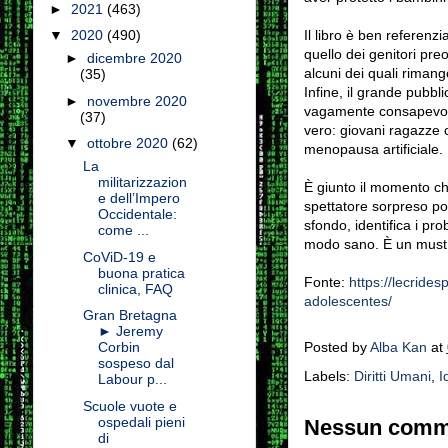
►
2021
(463)
Il libro è ben referenzi
▼
2020
(490)
quello dei genitori pre
►
dicembre 2020
alcuni dei quali rimang
(35)
Infine, il grande pubbl
►
novembre 2020
vagamente consapevoli
(37)
vero: giovani ragazze 
▼
ottobre 2020
(62)
menopausa artificiale.
La
militarizzazion
È giunto il momento che
e dell’Impero
spettatore sorpreso pot
Occidentale:
sfondo, identifica i pr
come ...
modo sano. È un must pe
CoViD-19 e
buona pratica
Fonte:
https://lecride
clinica, FAQ
adolescentes/
Gran Bretagna
► Jeremy
Posted by
Alba Kan
at
Corbin
sospeso dal
Labels:
Diritti Umani
,
I
Labour p...
Scuole vuote e
ospedali pieni
Nessun comm
di