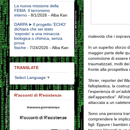
La nuova missione della
FEMA: Il terrorismo
interno
- 8/1/2026
- Alba Kan
DARPA ➤ Il progetto 'ECHO'
dichiara che sei stato
'esposto' a una minaccia
malevola che i sopravv
biologica o chimica, senza
prove
In un superbo sforzo di
fisiche
- 7/24/2026
- Alba Kan
maggior parte delle qua
convinzione di essere t
traumatizzati, molti dei
TRANSLATE
fronte alla prospettiva d
Select Language
▼
Shrier, reporter del Wa
falloplastica, la costr
l'esperienza di un'adol
R'acconti di R'esistenze
dell'appendice". All'ini
attaccata a un catetere
Sono una persona trans
comprendere le implicaz
figli. Eppure i bambini
trovano bloccati in un 