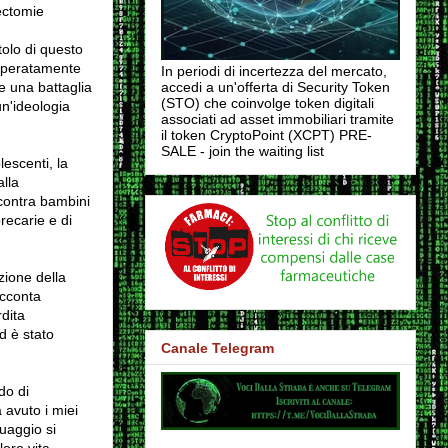
ectomie
tolo di questo
isperatamente
In periodi di incertezza del mercato,
e una battaglia
accedi a un'offerta di Security Token
(STO) che coinvolge token digitali
un'ideologia
associati ad asset immobiliari tramite
il token CryptoPoint (XCPT) PRE-
SALE - join the waiting list
lescenti, la
lla
ncontra bambini
precarie e di
zione della
acconta
rdita
ed è stato
Canale Telegram
do di
 avuto i miei
uaggio si
oro vita.