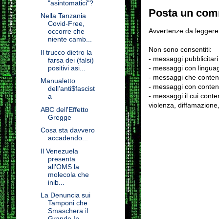
"asintomatici"?
Posta un co
Nella Tanzania
Covid-Free,
Avvertenze da leggere 
occorre che
niente camb...
Non sono consentiti:
Il trucco dietro la
- messaggi pubblicitari
farsa dei (falsi)
- messaggi con linguag
positivi asi...
- messaggi che conten
Manualetto
- messaggi con contenu
dell’anti$fascist
- messaggi il cui conten
a
violenza, diffamazione,
ABC dell'Effetto
Gregge
Cosa sta davvero
accadendo...
Il Venezuela
presenta
all'OMS la
molecola che
inib...
La Denuncia sui
Tamponi che
Smaschera il
Grande In...