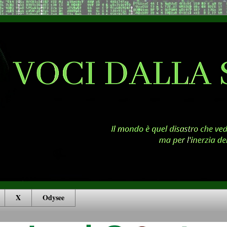
X
Odysee