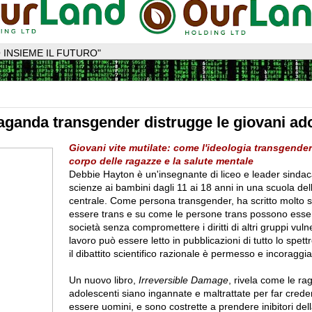
 INSIEME IL FUTURO"
ganda transgender distrugge le giovani ado
Giovani vite mutilate: come l'ideologia transgender
corpo delle ragazze e la salute mentale
Debbie Hayton è un'insegnante di liceo e leader sindac
scienze ai bambini dagli 11 ai 18 anni in una scuola dell
centrale. Come persona transgender, ha scritto molto s
essere trans e su come le persone trans possono esser
società senza compromettere i diritti di altri gruppi vulner
lavoro può essere letto in pubblicazioni di tutto lo spettr
il dibattito scientifico razionale è permesso e incoraggia
Un nuovo libro,
Irreversible Damage
, rivela come le ra
adolescenti siano ingannate e maltrattate per far creder
essere uomini, e sono costrette a prendere inibitori del