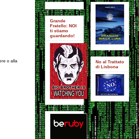
Grande
Fratello: NOI
ti stiamo
guardando!
ere o alla
No al Trattato
di Lisbona