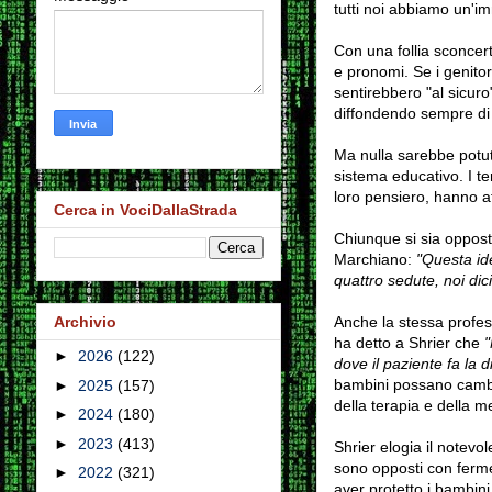
tutti noi abbiamo un'i
Con una follia sconcer
e pronomi. Se i genitor
sentirebbero "al sicur
diffondendo sempre di p
Ma nulla sarebbe potuto
sistema educativo. I te
loro pensiero, hanno af
Cerca in VociDallaStrada
Chiunque si sia oppost
Marchiano:
"Questa ide
quattro sedute, noi dici
Anche la stessa profes
Archivio
ha detto a Shrier che
"
►
2026
(122)
dove il paziente fa la d
bambini possano cambia
►
2025
(157)
della terapia e della 
►
2024
(180)
►
2023
(413)
Shrier elogia il notevo
sono opposti con fermez
►
2022
(321)
aver protetto i bambini 