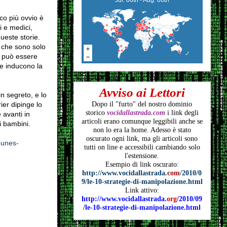
ico più ovvio è
i e medici,
ueste storie.
o che sono solo
n può essere
e inducono la
Avviso ai Lettori
n segreto, e lo
ier dipinge lo
Dopo il "furto" del nostro dominio
storico
vocidallastrada.com
i link degli
 avanti in
articoli
erano comunque leggibili anche se
i bambini.
non lo era la home. Adesso è stato
oscurato ogni link, ma gli articoli
sono
eunes-
tutti on line e accessibili cambiando solo
l'estensione.
Esempio di link oscurato:
http://www.vocidallastrada.
com
/2010/0
9/le-10-strategie-di-manipolazione.html
Link attivo:
http://www.vocidallastrada.
org
/2010/09
/le-10-strategie-di-manipolazione.html