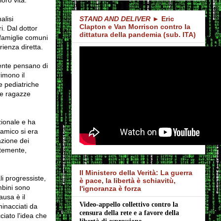
alisi
STAND AND DELIVER
► Eric
Clapton e Van Morrison contro la
i. Dal dottor
dittatura della pandemia (sub. ITA)
 famiglie comuni
rienza diretta.
mente pensano di
imono il
e pediatriche
le ragazze
zionale e ha
 amico si era
azione dei
ntemente,
Il Ministero della Verità: La guerra
li progressiste,
è pace, la libertà è schiavitù,
mbini sono
l'ignoranza è forza
ausa è il
Video-appello collettivo contro la 
minacciati da
censura della rete e a favore della 
ciato l'idea che