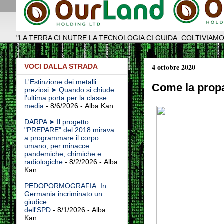
"LA TERRA CI NUTRE LA TECNOLOGIA CI GUIDA: COLTIVIAMO
4 ottobre 2020
VOCI DALLA STRADA
L'Estinzione dei metalli
Come la propa
preziosi ➤ Quando si chiude
l'ultima porta per la classe
media
- 8/6/2026
- Alba Kan
DARPA ➤ Il progetto
"PREPARE" del 2018 mirava
a programmare il corpo
umano, per minacce
pandemiche, chimiche e
radiologiche
- 8/2/2026
- Alba
Kan
PEDOPORMOGRAFIA: In
Germania incriminato un
giudice
dell'SPD
- 8/1/2026
- Alba
Kan