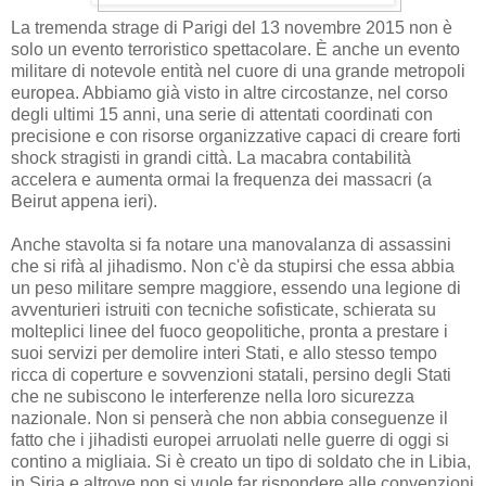
La tremenda strage di Parigi del 13 novembre 2015 non è
solo un evento terroristico spettacolare. È anche un evento
militare di notevole entità nel cuore di una grande metropoli
europea. Abbiamo già visto in altre circostanze, nel corso
degli ultimi 15 anni, una serie di attentati coordinati con
precisione e con risorse organizzative capaci di creare forti
shock stragisti in grandi città. La macabra contabilità
accelera e aumenta ormai la frequenza dei massacri (a
Beirut appena ieri).
Anche stavolta si fa notare una manovalanza di assassini
che si rifà al jihadismo. Non c'è da stupirsi che essa abbia
un peso militare sempre maggiore, essendo una legione di
avventurieri istruiti con tecniche sofisticate, schierata su
molteplici linee del fuoco geopolitiche, pronta a prestare i
suoi servizi per demolire interi Stati, e allo stesso tempo
ricca di coperture e sovvenzioni statali, persino degli Stati
che ne subiscono le interferenze nella loro sicurezza
nazionale. Non si penserà che non abbia conseguenze il
fatto che i jihadisti europei arruolati nelle guerre di oggi si
contino a migliaia. Si è creato un tipo di soldato che in Libia,
in Siria e altrove non si vuole far rispondere alle convenzioni