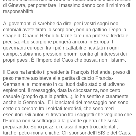
di Ginevra, per poter fare il massimo danno con il minimo di
responsabilità.
Ai governanti ci sarebbe da dire: per i vostri sogni neo-
coloniali avete tirato lo scorpione, non un gattino. Dopo la
strage di Charlie Hebdo fu facile fare una profezia fredda e
precisa: «Lo scorpione pungerà ancora in Europa. I
governanti europei, fra i più ricattabili e ricattati in ogni
campo, subiranno pressioni enormi contro gli interessi dei
propri paesi. È l'Impero del Caos che bussa, non l'Islam».
Il Caos ha lambito il presidente François Hollande, preso di
peso mentre assisteva alla partita di calcio Francia-
Germania, al momento in cui fuori dallo stadio si udivano
esplosioni. Il messaggio, data la circostanza, non certo
casuale (proprio quella partita...), lo ha sentito sicuramente
anche la Germania. E i lanciatori del messaggio non sono
certo da cercare fra i soldati-terroristi, che sono meri
esecutori. Gli autori si trovano fra i soggetti che vogliono che
l'Europa non si sottragga alla grande guerra che si sta
preparando. Sono pezzi di classi dirigenti occidentali,
turche, petro-monarchiche. Gli sponsor dell'ISIS e del Caos.