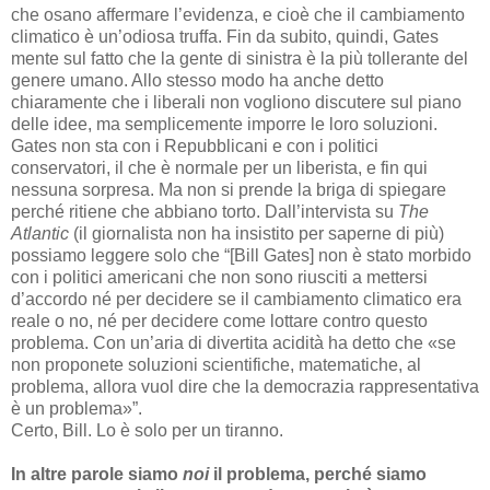
che osano affermare l’evidenza, e cioè che il cambiamento
climatico è un’odiosa truffa. Fin da subito, quindi, Gates
mente sul fatto che la gente di sinistra è la più tollerante del
genere umano. Allo stesso modo ha anche detto
chiaramente che i liberali non vogliono discutere sul piano
delle idee, ma semplicemente imporre le loro soluzioni.
Gates non sta con i Repubblicani e con i politici
conservatori, il che è normale per un liberista, e fin qui
nessuna sorpresa. Ma non si prende la briga di spiegare
perché ritiene che abbiano torto. Dall’intervista su
The
Atlantic
(il giornalista non ha insistito per saperne di più)
possiamo leggere solo che “[Bill Gates] non è stato morbido
con i politici americani che non sono riusciti a mettersi
d’accordo né per decidere se il cambiamento climatico era
reale o no, né per decidere come lottare contro questo
problema. Con un’aria di divertita acidità ha detto che «se
non proponete soluzioni scientifiche, matematiche, al
problema, allora vuol dire che la democrazia rappresentativa
è un problema»”.
Certo, Bill. Lo è solo per un tiranno.
In altre parole siamo
noi
il problema, perché siamo