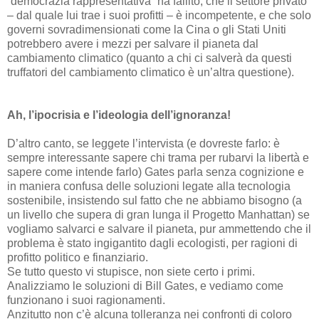
“democrazia rappresentativa” ha fallito, che il settore privato
– dal quale lui trae i suoi profitti – è incompetente, e che solo
governi sovradimensionati come la Cina o gli Stati Uniti
potrebbero avere i mezzi per salvare il pianeta dal
cambiamento climatico (quanto a chi ci salverà da questi
truffatori del cambiamento climatico è un’altra questione).
Ah, l’ipocrisia e l’ideologia dell’ignoranza!
D’altro canto, se leggete l’intervista (e dovreste farlo: è
sempre interessante sapere chi trama per rubarvi la libertà e
sapere come intende farlo) Gates parla senza cognizione e
in maniera confusa delle soluzioni legate alla tecnologia
sostenibile, insistendo sul fatto che ne abbiamo bisogno (a
un livello che supera di gran lunga il Progetto Manhattan) se
vogliamo salvarci e salvare il pianeta, pur ammettendo che il
problema è stato ingigantito dagli ecologisti, per ragioni di
profitto politico e finanziario.
Se tutto questo vi stupisce, non siete certo i primi.
Analizziamo le soluzioni di Bill Gates, e vediamo come
funzionano i suoi ragionamenti.
Anzitutto non c’è alcuna tolleranza nei confronti di coloro