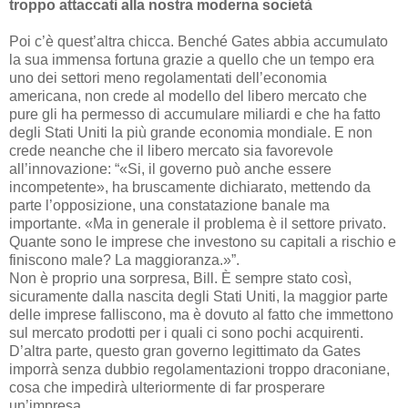
troppo attaccati alla nostra moderna società
Poi c’è quest’altra chicca. Benché Gates abbia accumulato
la sua immensa fortuna grazie a quello che un tempo era
uno dei settori meno regolamentati dell’economia
americana, non crede al modello del libero mercato che
pure gli ha permesso di accumulare miliardi e che ha fatto
degli Stati Uniti la più grande economia mondiale. E non
crede neanche che il libero mercato sia favorevole
all’innovazione: “«Si, il governo può anche essere
incompetente», ha bruscamente dichiarato, mettendo da
parte l’opposizione, una constatazione banale ma
importante. «Ma in generale il problema è il settore privato.
Quante sono le imprese che investono su capitali a rischio e
finiscono male? La maggioranza.»”.
Non è proprio una sorpresa, Bill. È sempre stato così,
sicuramente dalla nascita degli Stati Uniti, la maggior parte
delle imprese falliscono, ma è dovuto al fatto che immettono
sul mercato prodotti per i quali ci sono pochi acquirenti.
D’altra parte, questo gran governo legittimato da Gates
imporrà senza dubbio regolamentazioni troppo draconiane,
cosa che impedirà ulteriormente di far prosperare
un’impresa.