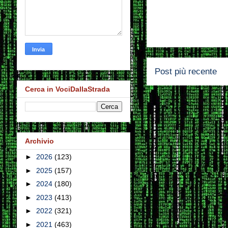
Post più recente
Cerca in VociDallaStrada
Archivio
►
2026
(123)
►
2025
(157)
►
2024
(180)
►
2023
(413)
►
2022
(321)
►
2021
(463)