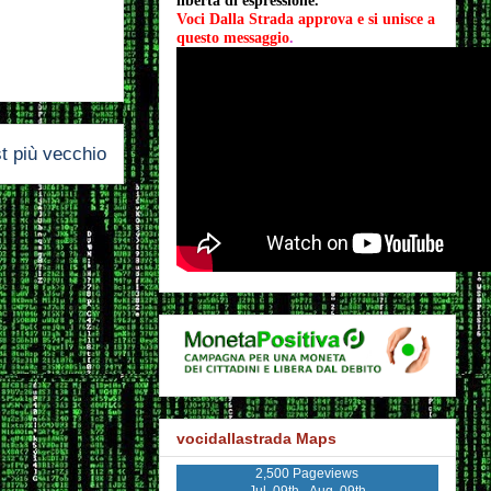
libertà di espressione.
Voci Dalla Strada approva e si unisce a 
questo messaggio
.
t più vecchio
vocidallastrada Maps
2,500 Pageviews
Jul. 09th - Aug. 09th