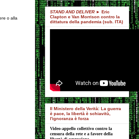
STAND AND DELIVER
► Eric
Clapton e Van Morrison contro la
ere o alla
dittatura della pandemia (sub. ITA)
Il Ministero della Verità: La guerra
è pace, la libertà è schiavitù,
l'ignoranza è forza
Video-appello collettivo contro la 
censura della rete e a favore della 