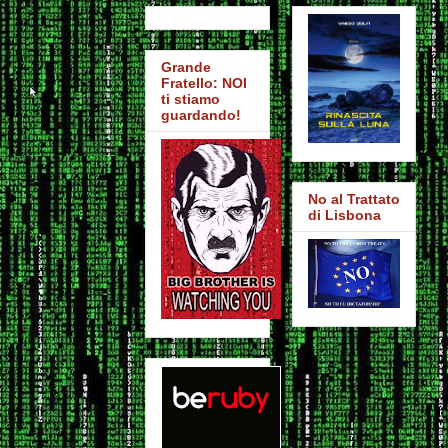
Grande
Fratello: NOI
ti stiamo
guardando!
No al Trattato
di Lisbona