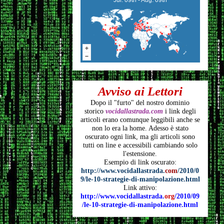
Avviso ai Lettori
Dopo il "furto" del nostro dominio
storico
vocidallastrada.com
i link degli
articoli
erano comunque leggibili anche se
non lo era la home. Adesso è stato
oscurato ogni link, ma gli articoli
sono
tutti on line e accessibili cambiando solo
l'estensione.
Esempio di link oscurato:
http://www.vocidallastrada.
com
/2010/0
9/le-10-strategie-di-manipolazione.html
Link attivo:
http://www.vocidallastrada.
org
/2010/09
/le-10-strategie-di-manipolazione.html