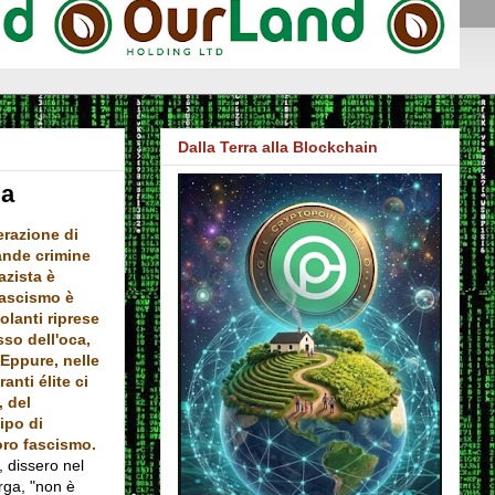
Dalla Terra alla Blockchain
ma
erazione di
ande crimine
azista è
fascismo è
lanti riprese
so dell'oca,
. Eppure, nelle
anti élite ci
 del
ipo di
oro fascismo.
, dissero nel
rga, "non è