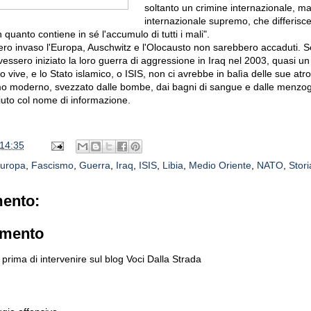
soltanto un crimine internazionale, ma 
internazionale supremo, che differisce 
n quanto contiene in sé l'accumulo di tutti i mali".
ro invaso l'Europa, Auschwitz e l'Olocausto non sarebbero accaduti. Se 
avessero iniziato la loro guerra di aggressione in Iraq nel 2003, quasi un
vive, e lo Stato islamico, o ISIS, non ci avrebbe in balìa delle sue atro
mo moderno, svezzato dalle bombe, dai bagni di sangue e dalle menzog
iuto col nome di informazione.
14:35
uropa
,
Fascismo
,
Guerra
,
Iraq
,
ISIS
,
Libia
,
Medio Oriente
,
NATO
,
Stori
ento:
mmento
prima di intervenire sul blog Voci Dalla Strada