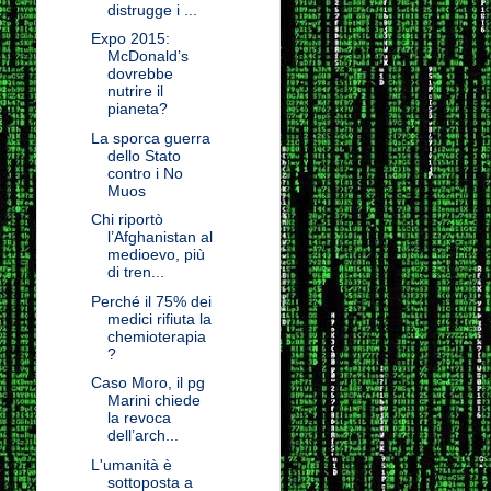
distrugge i ...
Expo 2015:
McDonald’s
dovrebbe
nutrire il
pianeta?
La sporca guerra
dello Stato
contro i No
Muos
Chi riportò
l’Afghanistan al
medioevo, più
di tren...
Perché il 75% dei
medici rifiuta la
chemioterapia
?
Caso Moro, il pg
Marini chiede
la revoca
dell’arch...
L'umanità è
sottoposta a