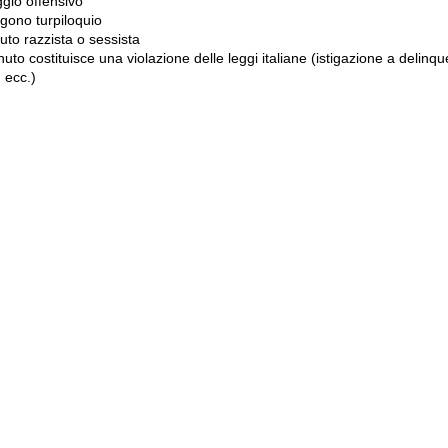
gio offensivo
gono turpiloquio
to razzista o sessista
uto costituisce una violazione delle leggi italiane (istigazione a delinqu
 ecc.)