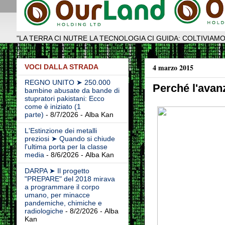
"LA TERRA CI NUTRE LA TECNOLOGIA CI GUIDA: COLTIVIAMO
4 marzo 2015
VOCI DALLA STRADA
REGNO UNITO ➤ 250.000
Perché l'avan
bambine abusate da bande di
stupratori pakistani: Ecco
come è iniziato (1
parte)
- 8/7/2026
- Alba Kan
L'Estinzione dei metalli
preziosi ➤ Quando si chiude
l'ultima porta per la classe
media
- 8/6/2026
- Alba Kan
DARPA ➤ Il progetto
"PREPARE" del 2018 mirava
a programmare il corpo
umano, per minacce
pandemiche, chimiche e
radiologiche
- 8/2/2026
- Alba
Kan