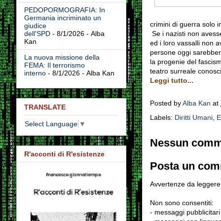
PEDOPORMOGRAFIA: In
Germania incriminato un
crimini di guerra solo i
giudice
Se i nazisti non avesse
dell'SPD
- 8/1/2026
- Alba
Kan
ed i loro vassalli non 
persone oggi sarebbero 
La nuova missione della
la progenie del fascis
FEMA: Il terrorismo
teatro surreale conosc
interno
- 8/1/2026
- Alba Kan
Leggi tutto...
Posted by
Alba Kan
at
TRANSLATE
Labels:
Diritti Umani
,
E
Select Language
▼
Nessun comm
R'acconti di R'esistenze
Posta un co
Avvertenze da leggere 
Non sono consentiti:
- messaggi pubblicitari