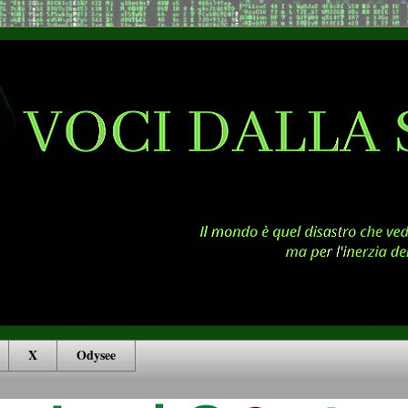
X
Odysee