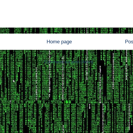
Home page
Pos
Iscriviti a:
Commenti sul post (Atom)