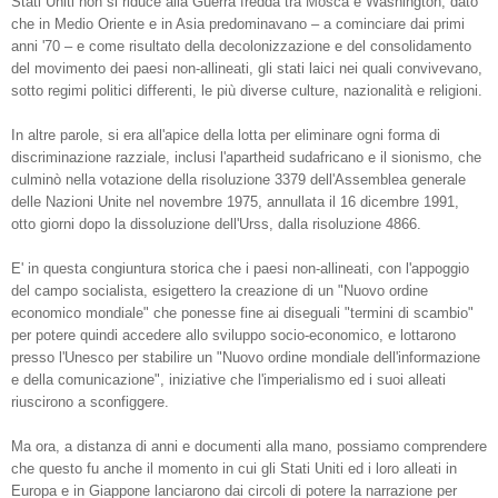
Stati Uniti non si riduce alla Guerra fredda tra Mosca e Washington, dato
che in Medio Oriente e in Asia predominavano – a cominciare dai primi
anni '70 – e come risultato della decolonizzazione e del consolidamento
del movimento dei paesi non-allineati, gli stati laici nei quali convivevano,
sotto regimi politici differenti, le più diverse culture, nazionalità e religioni.
In altre parole, si era all'apice della lotta per eliminare ogni forma di
discriminazione razziale, inclusi l'apartheid sudafricano e il sionismo, che
culminò nella votazione della risoluzione 3379 dell'Assemblea generale
delle Nazioni Unite nel novembre 1975, annullata il 16 dicembre 1991,
otto giorni dopo la dissoluzione dell'Urss, dalla risoluzione 4866.
E' in questa congiuntura storica che i paesi non-allineati, con l'appoggio
del campo socialista, esigettero la creazione di un "Nuovo ordine
economico mondiale" che ponesse fine ai diseguali "termini di scambio"
per potere quindi accedere allo sviluppo socio-economico, e lottarono
presso l'Unesco per stabilire un "Nuovo ordine mondiale dell'informazione
e della comunicazione", iniziative che l'imperialismo ed i suoi alleati
riuscirono a sconfiggere.
Ma ora, a distanza di anni e documenti alla mano, possiamo comprendere
che questo fu anche il momento in cui gli Stati Uniti ed i loro alleati in
Europa e in Giappone lanciarono dai circoli di potere la narrazione per