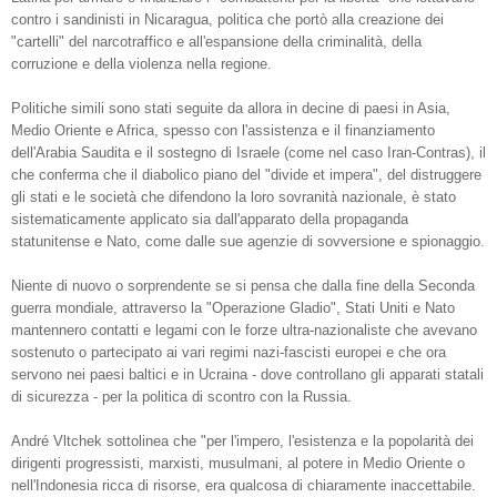
contro i sandinisti in Nicaragua, politica che portò alla creazione dei
"cartelli" del narcotraffico e all'espansione della criminalità, della
corruzione e della violenza nella regione.
Politiche simili sono stati seguite da allora in decine di paesi in Asia,
Medio Oriente e Africa, spesso con l'assistenza e il finanziamento
dell'Arabia Saudita e il sostegno di Israele (come nel caso Iran-Contras), il
che conferma che il diabolico piano del "divide et impera", del distruggere
gli stati e le società che difendono la loro sovranità nazionale, è stato
sistematicamente applicato sia dall'apparato della propaganda
statunitense e Nato, come dalle sue agenzie di sovversione e spionaggio.
Niente di nuovo o sorprendente se si pensa che dalla fine della Seconda
guerra mondiale, attraverso la "Operazione Gladio", Stati Uniti e Nato
mantennero contatti e legami con le forze ultra-nazionaliste che avevano
sostenuto o partecipato ai vari regimi nazi-fascisti europei e che ora
servono nei paesi baltici e in Ucraina - dove controllano gli apparati statali
di sicurezza - per la politica di scontro con la Russia.
André Vltchek sottolinea che "per l'impero, l'esistenza e la popolarità dei
dirigenti progressisti, marxisti, musulmani, al potere in Medio Oriente o
nell'Indonesia ricca di risorse, era qualcosa di chiaramente inaccettabile.