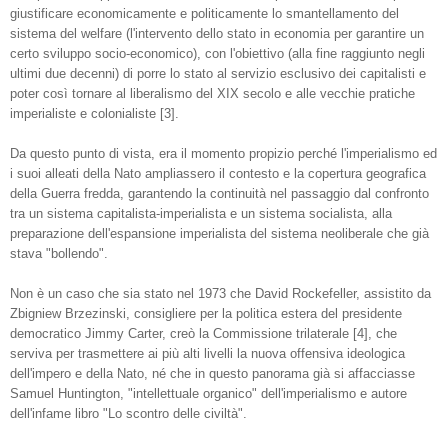
giustificare economicamente e politicamente lo smantellamento del
sistema del welfare (l'intervento dello stato in economia per garantire un
certo sviluppo socio-economico), con l'obiettivo (alla fine raggiunto negli
ultimi due decenni) di porre lo stato al servizio esclusivo dei capitalisti e
poter così tornare al liberalismo del XIX secolo e alle vecchie pratiche
imperialiste e colonialiste [3].
Da questo punto di vista, era il momento propizio perché l'imperialismo ed
i suoi alleati della Nato ampliassero il contesto e la copertura geografica
della Guerra fredda, garantendo la continuità nel passaggio dal confronto
tra un sistema capitalista-imperialista e un sistema socialista, alla
preparazione dell'espansione imperialista del sistema neoliberale che già
stava "bollendo".
Non è un caso che sia stato nel 1973 che David Rockefeller, assistito da
Zbigniew Brzezinski, consigliere per la politica estera del presidente
democratico Jimmy Carter, creò la Commissione trilaterale [4], che
serviva per trasmettere ai più alti livelli la nuova offensiva ideologica
dell'impero e della Nato, né che in questo panorama già si affacciasse
Samuel Huntington, "intellettuale organico" dell'imperialismo e autore
dell'infame libro "Lo scontro delle civiltà".