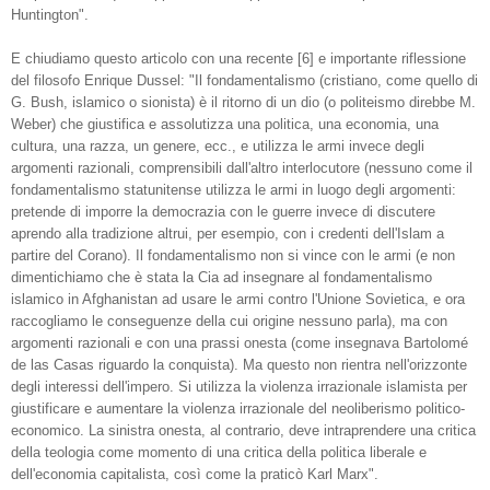
Huntington".
E chiudiamo questo articolo con una recente [6] e importante riflessione
del filosofo Enrique Dussel: "Il fondamentalismo (cristiano, come quello di
G. Bush, islamico o sionista) è il ritorno di un dio (o politeismo direbbe M.
Weber) che giustifica e assolutizza una politica, una economia, una
cultura, una razza, un genere, ecc., e utilizza le armi invece degli
argomenti razionali, comprensibili dall'altro interlocutore (nessuno come il
fondamentalismo statunitense utilizza le armi in luogo degli argomenti:
pretende di imporre la democrazia con le guerre invece di discutere
aprendo alla tradizione altrui, per esempio, con i credenti dell'Islam a
partire del Corano). Il fondamentalismo non si vince con le armi (e non
dimentichiamo che è stata la Cia ad insegnare al fondamentalismo
islamico in Afghanistan ad usare le armi contro l'Unione Sovietica, e ora
raccogliamo le conseguenze della cui origine nessuno parla), ma con
argomenti razionali e con una prassi onesta (come insegnava Bartolomé
de las Casas riguardo la conquista). Ma questo non rientra nell'orizzonte
degli interessi dell'impero. Si utilizza la violenza irrazionale islamista per
giustificare e aumentare la violenza irrazionale del neoliberismo politico-
economico. La sinistra onesta, al contrario, deve intraprendere una critica
della teologia come momento di una critica della politica liberale e
dell'economia capitalista, così come la praticò Karl Marx".