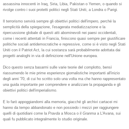
assassina innocenti in Iraq, Siria, Libia, Pakistan o Yemen, o quando si
rivolge contro i suoi protetti politici negli Stati Uniti, a Londra o Parigi.
Il terrorismo servirà sempre gli obiettivi politici dell'impero, perché la
semplicità della spiegazione, l'esagerata mediatizzazione e la
ripercussione globale di questi atti abominevoli nei paesi occidentali,
come i recenti attentati in Francia, finiscono quasi sempre per giustificare
politiche sociali antidemocratiche e repressive, come si è visto negli Stati
Uniti con il Patriot Act, la cui sostanza sarà probabilmente adottata dai
progetti analoghi in via di definizione nell'Unione europea.
Dico questo senza basarmi sulle varie teorie del complotto, bensì
riassumendo le mie prime esperienze giornalistiche importanti all'inizio
degli anni '70, di cui ho scritto solo una volta ma che hanno rappresentato
una guida importante per comprendere e analizzare la propaganda e gli
obiettivi politici dell'imperialismo.
E lo farò appoggiandomi alla memoria, giacché gli archivi cartacei mi
hanno da tempo abbandonato e non possiedo i mezzi per raggiungere
quelli di quotidiani come la
Pravda
a Mosca o il
Granma
a L'Avana, sui
quali fu pubblicato integralmente lo studio originale.