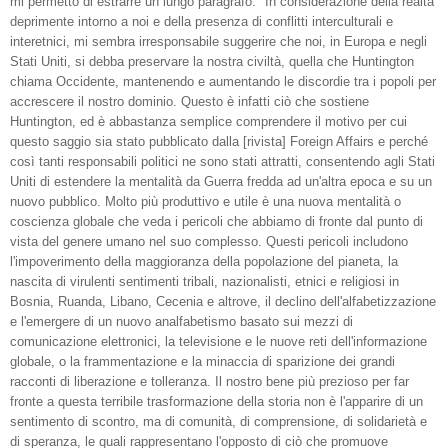
mi permetto di estrarre un lungo paragrafo: "In considerazione della realtà
deprimente intorno a noi e della presenza di conflitti interculturali e
interetnici, mi sembra irresponsabile suggerire che noi, in Europa e negli
Stati Uniti, si debba preservare la nostra civiltà, quella che Huntington
chiama Occidente, mantenendo e aumentando le discordie tra i popoli per
accrescere il nostro dominio. Questo è infatti ciò che sostiene
Huntington, ed è abbastanza semplice comprendere il motivo per cui
questo saggio sia stato pubblicato dalla [rivista] Foreign Affairs e perché
così tanti responsabili politici ne sono stati attratti, consentendo agli Stati
Uniti di estendere la mentalità da Guerra fredda ad un'altra epoca e su un
nuovo pubblico. Molto più produttivo e utile è una nuova mentalità o
coscienza globale che veda i pericoli che abbiamo di fronte dal punto di
vista del genere umano nel suo complesso. Questi pericoli includono
l'impoverimento della maggioranza della popolazione del pianeta, la
nascita di virulenti sentimenti tribali, nazionalisti, etnici e religiosi in
Bosnia, Ruanda, Libano, Cecenia e altrove, il declino dell'alfabetizzazione
e l'emergere di un nuovo analfabetismo basato sui mezzi di
comunicazione elettronici, la televisione e le nuove reti dell'informazione
globale, o la frammentazione e la minaccia di sparizione dei grandi
racconti di liberazione e tolleranza. Il nostro bene più prezioso per far
fronte a questa terribile trasformazione della storia non è l'apparire di un
sentimento di scontro, ma di comunità, di comprensione, di solidarietà e
di speranza, le quali rappresentano l'opposto di ciò che promuove