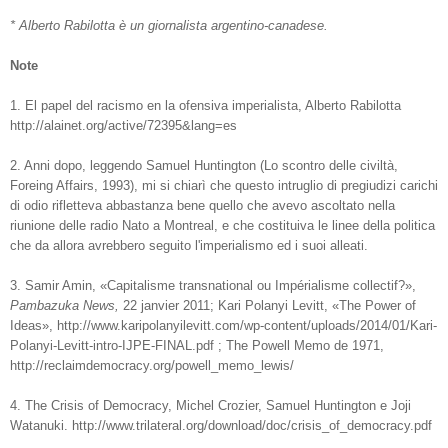
* Alberto Rabilotta
è un giornalista argentino-canadese.
Note
1. El papel del racismo en la ofensiva imperialista, Alberto Rabilotta
http://alainet.org/active/72395&lang=es
2. Anni dopo, leggendo Samuel Huntington (Lo scontro delle civiltà,
Foreing Affairs, 1993), mi si chiarì che questo intruglio di pregiudizi carichi
di odio rifletteva abbastanza bene quello che avevo ascoltato nella
riunione delle radio Nato a Montreal, e che costituiva le linee della politica
che da allora avrebbero seguito l'imperialismo ed i suoi alleati.
3. Samir Amin, «Capitalisme transnational ou Impérialisme collectif?»,
Pambazuka News,
22 janvier 2011; Kari Polanyi Levitt, «The Power of
Ideas», http://www.karipolanyilevitt.com/wp-content/uploads/2014/01/Kari-
Polanyi-Levitt-intro-IJPE-FINAL.pdf ; The Powell Memo de 1971,
http://reclaimdemocracy.org/powell_memo_lewis/
4. The Crisis of Democracy, Michel Crozier, Samuel Huntington e Joji
Watanuki. http://www.trilateral.org/download/doc/crisis_of_democracy.pdf