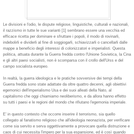
Le divisioni e l'odio, le dispute religiose, linguistiche, culturali e nazionali,
il razzismo in tutte le sue varianti [1] sembrano essere una vecchia ed
efficace ricetta per dominare e sfruttare i popoli, il modo di rovinarli,
indebolirli e dividerli al fine di soggiogarli, schiavizzarli o cancellarli dalle
mappe a beneficio degli interessi di colonizzatori e imperialisti. Questa
politica, attuata durante la Guerra fredda contro l'Unione Sovietica, la Cina
e gli altri paesi socialisti, non è scomparsa con il crollo dell'Urss e del
campo socialista europeo.
In realtà, la guerra ideologica e le pratiche sovversive dei tempi della
Guerra fredda sono state adattate da oltre quattro decenni, agli obiettivi
egemonici dell'imperialismo Usa e dei suoi alleati della Nato, al
capitalismo che oggi chiamiamo neoliberismo, e da allora hanno effetto
su tutti i paesi e le regioni del mondo che rifiutano l'egemonia imperiale.
E' in questo contesto che occorre inserire il terrorismo, sia quello
collegato al fanatismo religioso che all'ideologia neonazista, per verificare
come sia servito e serva oggettivamente a provocare quella distruzione e
caos di cui necessita l'impero per la sua espansione, ed è così quando