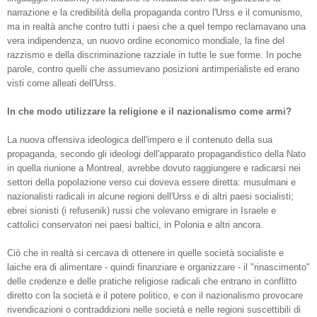
narrazione e la credibilità della propaganda contro l'Urss e il comunismo,
ma in realtà anche contro tutti i paesi che a quel tempo reclamavano una
vera indipendenza, un nuovo ordine economico mondiale, la fine del
razzismo e della discriminazione razziale in tutte le sue forme. In poche
parole, contro quelli che assumevano posizioni antimperialiste ed erano
visti come alleati dell'Urss.
In che modo utilizzare la religione e il nazionalismo come armi?
La nuova offensiva ideologica dell'impero e il contenuto della sua
propaganda, secondo gli ideologi dell'apparato propagandistico della Nato
in quella riunione a Montreal, avrebbe dovuto raggiungere e radicarsi nei
settori della popolazione verso cui doveva essere diretta: musulmani e
nazionalisti radicali in alcune regioni dell'Urss e di altri paesi socialisti;
ebrei sionisti (i refusenik) russi che volevano emigrare in Israele e
cattolici conservatori nei paesi baltici, in Polonia e altri ancora.
Ciò che in realtà si cercava di ottenere in quelle società socialiste e
laiche era di alimentare - quindi finanziare e organizzare - il "rinascimento"
delle credenze e delle pratiche religiose radicali che entrano in conflitto
diretto con la società e il potere politico, e con il nazionalismo provocare
rivendicazioni o contraddizioni nelle società e nelle regioni suscettibili di