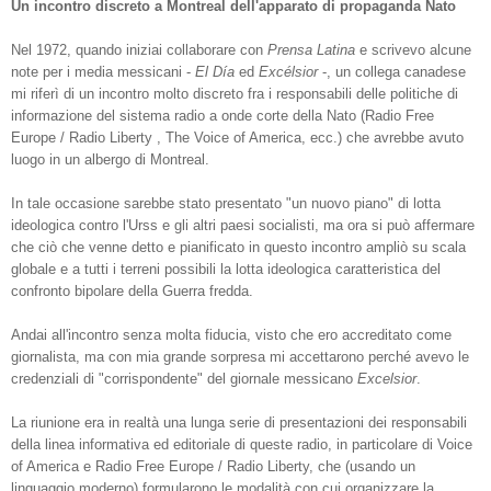
Un incontro discreto a Montreal dell'apparato di propaganda Nato
Nel 1972, quando iniziai collaborare con
Prensa Latina
e scrivevo alcune
note per i media messicani -
El Día
ed
Excélsior
-, un collega canadese
mi riferì di un incontro molto discreto fra i responsabili delle politiche di
informazione del sistema radio a onde corte della Nato (Radio Free
Europe / Radio Liberty , The Voice of America, ecc.) che avrebbe avuto
luogo in un albergo di Montreal.
In tale occasione sarebbe stato presentato "un nuovo piano" di lotta
ideologica contro l'Urss e gli altri paesi socialisti, ma ora si può affermare
che ciò che venne detto e pianificato in questo incontro ampliò su scala
globale e a tutti i terreni possibili la lotta ideologica caratteristica del
confronto bipolare della Guerra fredda.
Andai all'incontro senza molta fiducia, visto che ero accreditato come
giornalista, ma con mia grande sorpresa mi accettarono perché avevo le
credenziali di "corrispondente" del giornale messicano
Excelsior
.
La riunione era in realtà una lunga serie di presentazioni dei responsabili
della linea informativa ed editoriale di queste radio, in particolare di Voice
of America e Radio Free Europe / Radio Liberty, che (usando un
linguaggio moderno) formularono le modalità con cui organizzare la