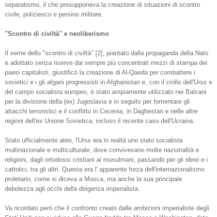
separatismo, il che presupponeva la creazione di situazioni di scontro
civile, poliziesco e persino militare.
"Scontro di civiltà" e neoliberismo
Il seme dello "scontro di civiltà" [2], piantato dalla propaganda della Nato
e adottato senza riserve dai sempre più concentrati mezzi di stampa dei
paesi capitalisti, giustificò la creazione di Al-Qaeda per combattere i
sovietici e i gli afgani progressisti in Afghanistan e, con il crollo dell'Urss e
del campo socialista europeo, è stato ampiamente utilizzato nei Balcani
per la divisione della (ex) Jugoslavia e in seguito per fomentare gli
attacchi terroristici e il conflitto in Cecenia, in Daghestan e nelle altre
regioni dell'ex Unione Sovietica, incluso il recente caso dell'Ucraina.
Stato ufficialmente ateo, l'Urss era in realtà uno stato socialista
multinazionale e multiculturale, dove convivevano molte nazionalità e
religioni, dagli ortodossi cristiani ai musulmani, passando per gli ebrei e i
cattolici, tra gli altri. Questa era l' apparente forza dell'internazionalismo
proletario, come si diceva a Mosca, ma anche la sua principale
debolezza agli occhi della dirigenza imperialista.
Va ricordato però che il confronto creato dalle ambizioni imperialiste degli