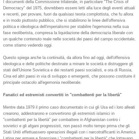
I documenti della Commissione trilaterale, in particolare "The Crisis of
Democracy" del 1975, dovrebbero essere letti alla luce degli eventi attuali
e recenti, per provare, fuori da qualsiasi teoria complottista, che fu allora
e in modo piuttosto pubblico, che si stabilirono le linee dell'offensiva
politica e ideologica dell'imperialismo per stabilire l'egemonia nella sua
fase neoliberista, compresa la liquidazione della democrazia liberale con
un qualche contenuto reale nelle società dei paesi del campo occidentale,
come stiamo vedendo oggi.
Questo spiega anche la continuità, da allora fino ad oggi, dell'offensiva
ideologica e delle politiche destinate a minare le società e distruggere gli
stati dell'Unione Sovietica e dei restanti paesi socialisti, e ora di Russia,
Cina ed altri paesi in via di sviluppo o emergenti, che possono costituire il
principale ostacolo all'egemonia neoliberale.
Fanatici ed estremisti convertiti in
"combattenti
per la libertà
"
Mentre data 1979 il primo caso documentato in cui gli Usa ed i loro alleati
crearono, addestrarono e convertirono gli estremisti islamici in
"combattenti per la libertà" per combattere in Afghanistan contro i
sovietici e gli afgani progressisti, non passò molto tempo prima che gli
Stati Uniti effettuassero operazioni illegali con i narcotrafficanti in America
Latina per armare e finanziare i "combattenti per la libertà" che lottavano