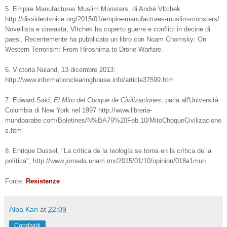
5. Empire Manufactures Muslim Monsters, di André Vltchek
http://dissidentvoice.org/2015/01/empire-manufactures-muslim-monsters/
Novellista e cineasta, Vltchek ha coperto guerre e conflitti in decine di
paesi. Recentemente ha pubblicato un libro con Noam Chomsky: On
Western Terrorism: From Hiroshima to Drone Warfare.
6. Victoria Nuland, 13 dicembre 2013:
http://www.informationclearinghouse.info/article37599.htm
7. Edward Said,
El Mito del Choque de Civilizaciones
, parla all'Università
Columbia di New York nel 1997 http://www.libreria-
mundoarabe.com/Boletines/N%BA79%20Feb.10/MitoChoqueCivilizacione
s.htm
8. Enrique Dussel, "La crítica de la teología se torna en la crítica de la
política", http://www.jornada.unam.mx/2015/01/10/opinion/018a1mun
Fonte:
Resistenze
Alba Kan
at
22:09
Condividi