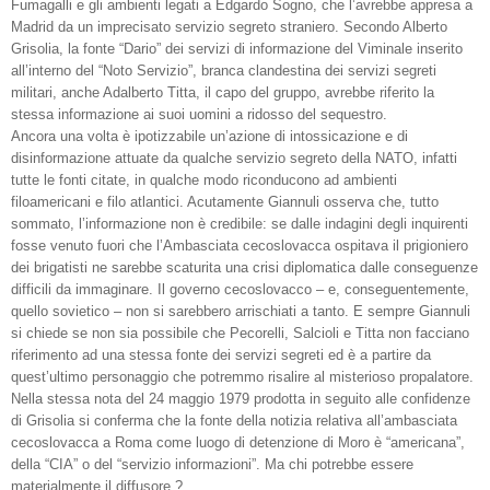
Fumagalli e gli ambienti legati a Edgardo Sogno, che l’avrebbe appresa a
Madrid da un imprecisato servizio segreto straniero. Secondo Alberto
Grisolia, la fonte “Dario” dei servizi di informazione del Viminale inserito
all’interno del “Noto Servizio”, branca clandestina dei servizi segreti
militari, anche Adalberto Titta, il capo del gruppo, avrebbe riferito la
stessa informazione ai suoi uomini a ridosso del sequestro.
Ancora una volta è ipotizzabile un’azione di intossicazione e di
disinformazione attuate da qualche servizio segreto della NATO, infatti
tutte le fonti citate, in qualche modo riconducono ad ambienti
filoamericani e filo atlantici. Acutamente Giannuli osserva che, tutto
sommato, l’informazione non è credibile: se dalle indagini degli inquirenti
fosse venuto fuori che l’Ambasciata cecoslovacca ospitava il prigioniero
dei brigatisti ne sarebbe scaturita una crisi diplomatica dalle conseguenze
difficili da immaginare. Il governo cecoslovacco – e, conseguentemente,
quello sovietico – non si sarebbero arrischiati a tanto. E sempre Giannuli
si chiede se non sia possibile che Pecorelli, Salcioli e Titta non facciano
riferimento ad una stessa fonte dei servizi segreti ed è a partire da
quest’ultimo personaggio che potremmo risalire al misterioso propalatore.
Nella stessa nota del 24 maggio 1979 prodotta in seguito alle confidenze
di Grisolia si conferma che la fonte della notizia relativa all’ambasciata
cecoslovacca a Roma come luogo di detenzione di Moro è “americana”,
della “CIA” o del “servizio informazioni”. Ma chi potrebbe essere
materialmente il diffusore ?