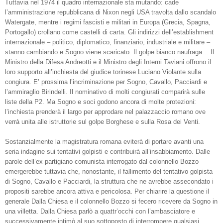
Tuttavia nel 1974 il quadro internazionale sta mutando: cade
l’amministrazione repubblicana di Nixon negli USA travolta dallo scandalo
Watergate, mentre i regimi fascisti e militari in Europa (Grecia, Spagna,
Portogallo) crollano come castelli di carta. Gli indirizzi dell’establishment
internazionale – politico, diplomatico, finanziario, industriale e militare –
stanno cambiando e Sogno viene scaricato. Il golpe bianco naufraga… Il
Ministro della Difesa Andreotti e il Ministro degli Interni Taviani offrono il
loro supporto all’inchiesta del giudice torinese Luciano Violante sulla
congiura. E’ prossima l’incriminazione per Sogno, Cavallo, Pacciardi e
l’ammiraglio Birindelli. Il nominativo di molti congiurati comparirà sulle
liste della P2. Ma Sogno e soci godono ancora di molte protezioni:
l’inchiesta prenderà il largo per approdare nel palazzaccio romano ove
verrà unita alle istruttorie sul golpe Borghese e sulla Rosa dei Venti.
Sostanzialmente la magistratura romana eviterà di portare avanti una
seria indagine sui tentativi golpisti e contribuirà all’insabbiamento. Dalle
parole dell’ex partigiano comunista interrogato dal colonnello Bozzo
emergerebbe tuttavia che, nonostante, il fallimento del tentativo golpista
di Sogno, Cavallo e Pacciardi, la struttura che ne avrebbe assecondato i
propositi sarebbe ancora attiva e pericolosa. Per chiarire la questione il
generale Dalla Chiesa e il colonnello Bozzo si fecero ricevere da Sogno in
una villetta. Dalla Chiesa parlò a quattr’occhi con l’ambasciatore e
successivamente intimò al suo sottoposto di interrompere qualsiasi