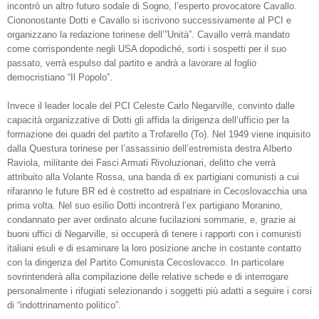
incontrò un altro futuro sodale di Sogno, l’esperto provocatore Cavallo.
Ciononostante Dotti e Cavallo si iscrivono successivamente al PCI e
organizzano la redazione torinese dell’”Unità”. Cavallo verrà mandato
come corrispondente negli USA dopodiché, sorti i sospetti per il suo
passato, verrà espulso dal partito e andrà a lavorare al foglio
democristiano “Il Popolo”.
Invece il leader locale del PCI Celeste Carlo Negarville, convinto dalle
capacità organizzative di Dotti gli affida la dirigenza dell’ufficio per la
formazione dei quadri del partito a Trofarello (To). Nel 1949 viene inquisito
dalla Questura torinese per l’assassinio dell’estremista destra Alberto
Raviola, militante dei Fasci Armati Rivoluzionari, delitto che verrà
attribuito alla Volante Rossa, una banda di ex partigiani comunisti a cui
rifaranno le future BR ed è costretto ad espatriare in Cecoslovacchia una
prima volta. Nel suo esilio Dotti incontrerà l’ex partigiano Moranino,
condannato per aver ordinato alcune fucilazioni sommarie, e, grazie ai
buoni uffici di Negarville, si occuperà di tenere i rapporti con i comunisti
italiani esuli e di esaminare la loro posizione anche in costante contatto
con la dirigenza del Partito Comunista Cecoslovacco. In particolare
sovrintenderà alla compilazione delle relative schede e di interrogare
personalmente i rifugiati selezionando i soggetti più adatti a seguire i corsi
di “indottrinamento politico”.