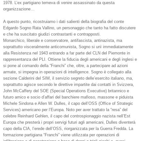
1978. L’ex partigiano temeva di venire assassinato da questa
organizzazione…
A questo punto, ricostruiamo i dati salienti della biografia del conte
Edgardo Sogno Rata Vallino, un personaggio che tanto ha fatto discutere
e che ha suscitato giudizi contrastanti e contrapposti.
Monarchico, liberale e conservatore, antifascista, antinazista, ma
soprattutto visceralmente anticomunista, Sogno si unì immediatamente
alla Resistenza nel 1943 entrando a far parte del CLN del Piemonte in
rappresentanza del PLI. Ottiene la fiducia degli americani e degli inglesi e
si pone al comando della “Franchi” che, oltre, a partecipare ad azioni
armate, si impegna in operazioni di intelligence. Sogno è collegato alla
sezione Calderini del SIM, il servizio segreto delle’esercito italiano, ma,
soprattutto agisce secondo le direttive impartite dai contatti in Svizzera,
John McCaffery del SOE (Special Operations Executive) britannico e
futuro amico e socio d’affari del banchiere mafioso, massone e piduista
Michele Sindona e Allen W. Dulles, il capo dell’OSS (Office of Strategic
Services) americano per l’Europa. Noto per aver trattato la “resa” del
celebre Reinhard Gehlen, il capo del controspionaggio nazista nell’Est
Europa che presterà i propri servigi futuri agli americani, Dulles diventerà
capo della CIA, l’erede dell’OSS, riorganizzata per la Guerra Fredda. La
formazione partigiana “Franchi” viene utilizzata per operazioni di