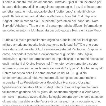
il nome di questo ufficiale americano. Tuttavia i “piellini” rinunciarono per
la paure delle prevedibili e sanguinose rappresaglie. I pezzi si incastrano
perfettamente: è molto probabile che il “dottor Lupo” si identifichi con
quell’ufficiale americano di stanza alle basi militari NATO di Napoli o
Bagnoli, che lo stesso sia il “superiore” gerarchico del “capo” del “Noto
Servizio” Adalberto Titta e che, al contempo, abbia diffuso l’informazione
sul collegamento fra l’Ambasciata cecoslovacca a Roma e il caso Moro.
L’ufficiale è molto probabilmente organico a quelle reti dell’intelligence
militare americane inserite logisticamente nelle basi NATO e che sono
forse da ricondurre alla DIA, il servizio segreto del Pentagono. Sappiamo
come, secondo il “pentito” e collaboratore di giustizia Carlo Digilio,
ordinovista, queste reti arruolassero ex repubblichini o elementi neonazisti
quali i militanti di Ordine Nuovo nel Triveneto, evidentemente a scopo
informativo, ma anche per la realizzazione di “dirty jobs”. Anche se liquidò
l’intera faccenda della P2 come montatura del KGB – giudizio
evidentemente assai riduttivo rispetto alla semplice documentazione
acquisita – l’ex Presidente della Repubblica Francesco Cossiga,
“gladiatore” dichiarato e Ministro degli Interni durante l’apparentemente
fallimentare gestione dei 55 giorni del sequestro brigatista di Aldo Moro,
non solo in passato aveva dipinto la loggia coperta come circolo atlantico
oltranzista, ma ebbe anche l’ardire di dichiarare, in altra occasione, che,