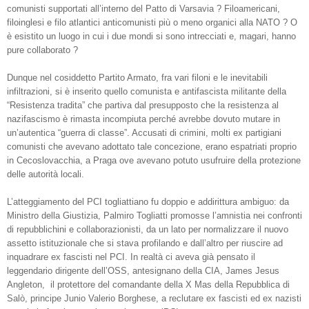
comunisti supportati all’interno del Patto di Varsavia ? Filoamericani,
filoinglesi e filo atlantici anticomunisti più o meno organici alla NATO ? O
è esistito un luogo in cui i due mondi si sono intrecciati e, magari, hanno
pure collaborato ?
Dunque nel cosiddetto Partito Armato, fra vari filoni e le inevitabili
infiltrazioni, si è inserito quello comunista e antifascista militante della
“Resistenza tradita” che partiva dal presupposto che la resistenza al
nazifascismo è rimasta incompiuta perché avrebbe dovuto mutare in
un’autentica “guerra di classe”. Accusati di crimini, molti ex partigiani
comunisti che avevano adottato tale concezione, erano espatriati proprio
in Cecoslovacchia, a Praga ove avevano potuto usufruire della protezione
delle autorità locali.
L’atteggiamento del PCI togliattiano fu doppio e addirittura ambiguo: da
Ministro della Giustizia, Palmiro Togliatti promosse l’amnistia nei confronti
di repubblichini e collaborazionisti, da un lato per normalizzare il nuovo
assetto istituzionale che si stava profilando e dall’altro per riuscire ad
inquadrare ex fascisti nel PCI. In realtà ci aveva già pensato il
leggendario dirigente dell’OSS, antesignano della CIA, James Jesus
Angleton,
il protettore del comandante della X Mas della Repubblica di
Salò, principe Junio Valerio Borghese, a reclutare ex fascisti ed ex nazisti