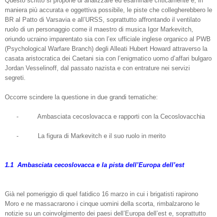
Questo scritto si propone di analizzare ed esaminare criticamente e, in
maniera più accurata e oggettiva possibile, le piste che collegherebbero le
BR al Patto di Varsavia e all’URSS, soprattutto affrontando il ventilato
ruolo di un personaggio come il maestro di musica Igor Markevitch,
oriundo ucraino imparentato sia con l’ex ufficiale inglese organico al PWB
(Psychological Warfare Branch) degli Alleati Hubert Howard attraverso la
casata aristocratica dei Caetani sia con l’enigmatico uomo d’affari bulgaro
Jordan Vesselinoff, dal passato nazista e con entrature nei servizi
segreti.
Occorre scindere la questione in due grandi tematiche:
-
Ambasciata cecoslovacca e rapporti con la Cecoslovacchia
-
La figura di Markevitch e il suo ruolo in merito
1.1
Ambasciata cecoslovacca e la pista dell’Europa dell’est
Già nel pomeriggio di quel fatidico 16 marzo in cui i brigatisti rapirono
Moro e ne massacrarono i cinque uomini della scorta, rimbalzarono le
notizie su un coinvolgimento dei paesi dell’Europa dell’est e, soprattutto