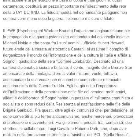
infiltrazione e di penetrazione a base di doppi e tripli giochi e, quasi
certamente, costituirà un pezzo importante nell’allestimento della rete
della STAY BEHIND. La fiducia riposta nel comandante partigiano non
sembra venir meno dopo la guerra: l’elemento è sicuro e fidato.
Il PWB (Psychological Warfare Branch) l’organismo angloamericano per
la propaganda e la guerra psicologica comandato dal colonnello inglese
Michael Noble e che conta fra i suoi uomini l’ufficiale Hubert Howard,
futuro erede della casata aristocratica Caetani, si assume il compito di
riorganizzare il mondo dell’informazione e della cultura in Italia e affida a
Sogno il quotidiano della sera “Corriere Lombardo”. Destinato ad una
carriera diplomatica sicura e brillante, il conte, insignito della Bronze Star
americana e della medaglia d’oro al valor militare, vuole, tuttavia,
assecondare la sua vocazione di autentico combattente e crociato
anticomunista della Guerra Fredda. Egli ha già colto l’importanza
dell’infiltrazione e della penetrazione nelle file del nemico: molti amici,
alleati e collaboratori di Sogno hanno un passato di militanza comunista e
socialista o sono reduci della Resistenza al nazifascismo nelle file delle
Brigate Garibaldi. Fra questi, oltre agli ex comunisti che, per delusione, si
sono convertiti al più ferreo anticomunismo, anche mercenari, provocatori
di professione e avventurieri. Fra gli elementi pescati fra i comunisti, due
strettissimi collaboratori, Luigi Cavallo e Roberto Dotti, che, dopo aver
militato nella formazione estremista a “sinistra” del PCI, “Stella Rossa” –