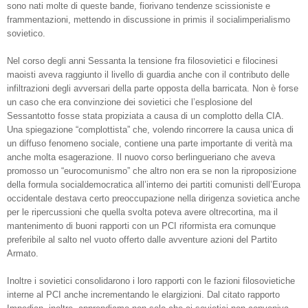
sono nati molte di queste bande, fiorivano tendenze scissioniste e
frammentazioni, mettendo in discussione in primis il socialimperialismo
sovietico.
Nel corso degli anni Sessanta la tensione fra filosovietici e filocinesi
maoisti aveva raggiunto il livello di guardia anche con il contributo delle
infiltrazioni degli avversari della parte opposta della barricata. Non è forse
un caso che era convinzione dei sovietici che l’esplosione del
Sessantotto fosse stata propiziata a causa di un complotto della CIA.
Una spiegazione “complottista” che, volendo rincorrere la causa unica di
un diffuso fenomeno sociale, contiene una parte importante di verità ma
anche molta esagerazione. Il nuovo corso berlingueriano che aveva
promosso un “eurocomunismo” che altro non era se non la riproposizione
della formula socialdemocratica all’interno dei partiti comunisti dell’Europa
occidentale destava certo preoccupazione nella dirigenza sovietica anche
per le ripercussioni che quella svolta poteva avere oltrecortina, ma il
mantenimento di buoni rapporti con un PCI riformista era comunque
preferibile al salto nel vuoto offerto dalle avventure azioni del Partito
Armato.
Inoltre i sovietici consolidarono i loro rapporti con le fazioni filosovietiche
interne al PCI anche incrementando le elargizioni. Dal citato rapporto