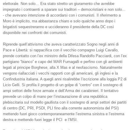
elettorale. Non solo… Era stato stretto un giuramento che avrebbe
impegnato i contraenti a sparare sui traditori – democristiani e non solo…
- che avevano intenzione di accordarsi con i comunisti. Il riferimento a
Moro è implicito, ma abbastanza chiaro e solo qualche anno dopo i
brigatisti sequestreranno e uccideranno il presidente della DC così
disponibile nei confronti dei comunisti.
Riprende quell’attivismo che aveva caratterizzato Sogno negli anni di
Pace e Libertà: si rappacifica con il vecchio compagno Luigi Cavallo,
prende contatto con l’ex ministro della Difesa Randolfo Pacciardi, con l’ex
partigiano “bianco” e capo del MAR Fumagalli e perfino con gli ambienti
legati al principe Borghese, alla X Mas e al neofascismo. Naturalmente
vengono riallacciati i vecchi rapporti con gli americani, gli inglesi e la
Confindustria italiana. A quegli anni risalirebbe l’iscrizione alla loggia P2 di
Licio Gelli. Si profila il progetto di un golpe di “centro” con il sostegno di
ampi settori delle forze armate e dell’Arma dei carabinieri. Il tentativo
prevede un colpo di mano per l’instaurazione di una repubblica
plebiscitaria sul modello gaullista con il sostegno di ampi settori dei partiti
di centro (DC, PRI, PSDI, PLI fino alla corrente autonomista del PSI)
mettendo fuori gioco contemporaneamente l’estrema sinistra e l’estrema
destra e mettendo fuori legge il PCI
e l’MSI.