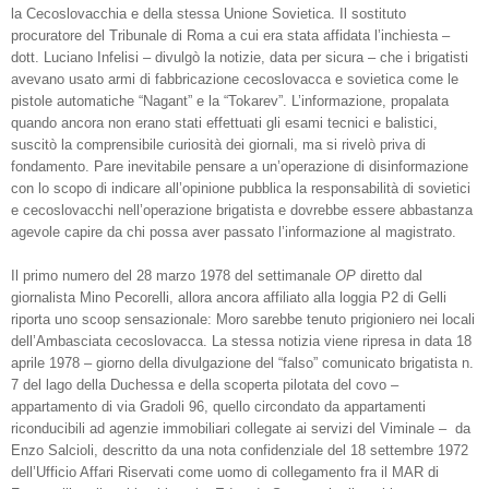
la Cecoslovacchia e della stessa Unione Sovietica. Il sostituto
procuratore del Tribunale di Roma a cui era stata affidata l’inchiesta –
dott. Luciano Infelisi – divulgò la notizie, data per sicura – che i brigatisti
avevano usato armi di fabbricazione cecoslovacca e sovietica come le
pistole automatiche “Nagant” e la “Tokarev”. L’informazione, propalata
quando ancora non erano stati effettuati gli esami tecnici e balistici,
suscitò la comprensibile curiosità dei giornali, ma si rivelò priva di
fondamento. Pare inevitabile pensare a un’operazione di disinformazione
con lo scopo di indicare all’opinione pubblica la responsabilità di sovietici
e cecoslovacchi nell’operazione brigatista e dovrebbe essere abbastanza
agevole capire da chi possa aver passato l’informazione al magistrato.
Il primo numero del 28 marzo 1978 del settimanale
OP
diretto dal
giornalista Mino Pecorelli, allora ancora affiliato alla loggia P2 di Gelli
riporta uno scoop sensazionale: Moro sarebbe tenuto prigioniero nei locali
dell’Ambasciata cecoslovacca. La stessa notizia viene ripresa in data 18
aprile 1978 – giorno della divulgazione del “falso” comunicato brigatista n.
7 del lago della Duchessa e della scoperta pilotata del covo –
appartamento di via Gradoli 96, quello circondato da appartamenti
riconducibili ad agenzie immobiliari collegate ai servizi del Viminale –
da
Enzo Salcioli, descritto da una nota confidenziale del 18 settembre 1972
dell’Ufficio Affari Riservati come uomo di collegamento fra il MAR di