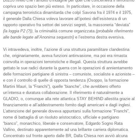
Bozzo rivelò che l’ambito d’indagine per quel che concerneva il terrorismo
copriva uno spazio ben più esteso. In particolare, in occasione della
campagna terroristica dinamitarda che colpì Savona fra il 1974 e il 1975,
il generale Dalla Chiesa voleva lavorare all’ipotesi dell’esistenza di un
rapporto operativo fra settori dei servizi segreti, la massoneria “deviata”
(la loggia P2 (?))
, la criminalità comune organizzata
(probabile riferimento
alle bande legate all’Anonima sequestri)
e l’estrema destra eversiva.
Vi intravedeva, inoltre, l’azione di una struttura paramilitare clandestina
che, originariamente, aveva funzioni antinvasione, ma poi era rimasta
coinvolta in operazioni terroristiche e illegali. Questa struttura avrebbe
gettato le sue radici durante la guerra con le operazioni di annientamento
delle formazioni partigiane di sinistra – comuniste, socialiste e azioniste –
e con il controllo di quelle di opposta tendenza (Osoppo, la formazione
Martini Mauri, la “Franchi”), quelle “bianche”, che avrebbero offerto
un’intensa e duratura collaborazione. Il riferimento è naturalmente a
GLADIO, o, comunque alla rete atlantica STAY BEHIND allestita grazie al
finanziamento e all’addestramento fornito dagli americani e dagli inglesi.
L’attenzione del generale doveva appuntarsi sulla formazione “Franchi”,
nome di battaglia di un risoluto aristocratico, ufficiale e partigiano
“bianco”, monarchico, liberale e conservatore, Edgardo Sogno Rata
Vallino, destinato apparentemente ad una brillante carriera diplomatica.
Concentrato sul fronte aperto dalle BR, Dalla Chiesa non avviò alcuna