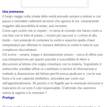
Una premessa
Il lungo viaggio sulla strada della verità procede sempre a tentoni e con
pause e inevitabili cedimenti ed errori che ognuno di noi, umanamente
soggetto alla possibilità di errare, può incorrere.
Come ogni scritto che si rispetti – in tema di vicende che hanno molto a
che fare con le lotte di potere, i misteri più nascosti e i crimini di alto
bordo – non pretende di contenere la verità e neanche quelle chiavi
interpretative per afferrare in maniera definitive la verità in tutte le sue
complesse sfaccettature.
Chi scrive – umano, troppo e dannatamente umano – cerca di offrire una
sua interpretazione per quanto parziale e suscettibile di rilievi e
discussioni al lettore che voglia cimentarsi con la materia. Soprattutto il
sottoscritto vorrebbe offrire un contributo in termini di informazione e
metterlo a disposizione del lettore perché possa giudicare e, con le sue
forze e le sue capacità intellettive, procedere per conto suo
nell’approfondimento. Mi prostro e mi flagello per le eventuali omissioni e
mancanze di cui sono il solo responsabile. D’altronde che saremmo
senza la ragione e la memoria ?
Prologo