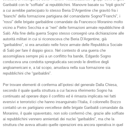
Garibaldi con le “soffiate” ai repubblichini. Manovre basate su “tripli giochi”
a cui avrebbe partecipato lo stesso Beria D’Argentine che gravitò fra i
“bianchi” della formazione partigiana del comandante Sogno/”Franchi”, i
“rossi” delle brigate garibaldine comandate da Francesco Moranino molto
vicino a Pietro Secchia e ai “neri” delle formazioni armate repubblichine di
Salò. Alla fine della guerra Sogno stesso consegnò una dichiarazione alle
autorità militari in cui si riconosceva che Beria D’Argentine, già
“garibaldino”, si era arruolato nelle forze armate delle Repubblica Sociale
di Salò per fare il doppio gioco. Nel contesto di una guerra che
assomigliava sempre più a un conflitto fra bande, Edgardo Sogno
conduceva una condotta spregiudicata secondo le direttive degli
angloamericani e, a tal scopo, arruolava nella sua formazione sia
repubblichini che “garibaldini”.
Per trovare elementi di conferma all’ipotesi del generale Dalla Chiesa,
secondo il quale quella struttura a cui faceva riferimento Sogno ha
continuato ad operare dopo il conflitto ed è rimasta implicata nei fatti
eversivi e terroristici che hanno insanguinato l’Italia, il colonnello Bozzo
contattò un ex partigiano vercellese delle brigate Garibaldi comandate da
Moranino, il quale spaventato, non solo confermò che, grazie alle soffiate
ai repubblichini vennero annientati dei nuclei “garibaldini”, ma che la
struttura che aveva attuato quelle operazioni era ancora operativa in quel