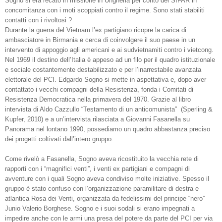
Sogno si era recato in missione in Ungheria per conto del SIFAR in
concomitanza con i moti scoppiati contro il regime. Sono stati stabiliti
contatti con i rivoltosi ?
Durante la guerra del Vietnam l’ex partigiano ricopre la carica di
ambasciatore in Birmania e cerca di coinvolgere il suo paese in un
intervento di appoggio agli americani e ai sudvietnamiti contro i vietcong.
Nel 1969 il destino dell’Italia è appeso ad un filo per il quadro istituzionale
e sociale costantemente destabilizzato e per l’inarrestabile avanzata
elettorale del PCI. Edgardo Sogno si mette in aspettativa e, dopo aver
contattato i vecchi compagni della Resistenza, fonda i Comitati di
Resistenza Democratica nella primavera del 1970. Grazie al libro
intervista di Aldo Cazzullo “Testamento di un anticomunista”
(Sperling &
Kupfer, 2010) e a un’intervista rilasciata a Giovanni Fasanella su
Panorama nel lontano 1990, possediamo un quadro abbastanza preciso
dei progetti coltivati dall’intero gruppo.
Come rivelò a Fasanella, Sogno aveva ricostituito la vecchia rete di
rapporti con i “magnifici venti”, i venti ex partigiani e compagni di
avventure con i quali Sogno aveva condiviso molte iniziative. Spesso il
gruppo è stato confuso con l’organizzazione paramilitare di destra e
atlantica Rosa dei Venti, organizzata da fedelissimi del principe “nero”
Junio Valerio Borghese. Sogno e i suoi sodali si erano impegnati a
impedire anche con le armi una presa del potere da parte del PCI per via