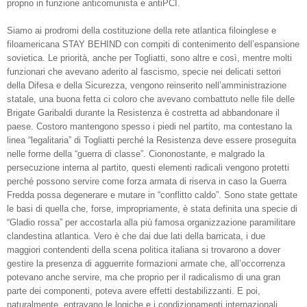
proprio in funzione anticomunista e antiPCI.
Siamo ai prodromi della costituzione della rete atlantica filoinglese e
filoamericana STAY BEHIND con compiti di contenimento dell’espansione
sovietica. Le priorità, anche per Togliatti, sono altre e così, mentre molti
funzionari che avevano aderito al fascismo, specie nei delicati settori
della Difesa e della Sicurezza, vengono reinserito nell’amministrazione
statale, una buona fetta ci coloro che avevano combattuto nelle file delle
Brigate Garibaldi durante la Resistenza è costretta ad abbandonare il
paese. Costoro mantengono spesso i piedi nel partito, ma contestano la
linea “legalitaria” di Togliatti perché la Resistenza deve essere proseguita
nelle forme della “guerra di classe”. Ciononostante, e malgrado la
persecuzione interna al partito, questi elementi radicali vengono protetti
perché possono servire come forza armata di riserva in caso la Guerra
Fredda possa degenerare e mutare in “conflitto caldo”. Sono state gettate
le basi di quella che, forse, impropriamente, è stata definita una specie di
“Gladio rossa” per accostarla alla più famosa organizzazione paramilitare
clandestina atlantica. Vero è che dai due lati della barricata, i due
maggiori contendenti della scena politica italiana si trovarono a dover
gestire la presenza di agguerrite formazioni armate che, all’occorrenza
potevano anche servire, ma che proprio per il radicalismo di una gran
parte dei componenti, poteva avere effetti destabilizzanti. E poi,
naturalmente, entravano le logiche e i condizionamenti internazionali…