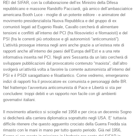
REI del SIFAR, con la collaborazione dell’ex Ministro della Difesa
repubblicano e massone Randolfo Pacciardi, già amico dell’ambasciatrice
americana Booth Luce - moglie di un potente editore - e animatore del
movimento presidenzialista Nuova Repubblica e del gruppo di ex
comunisti legati ad Eugenio Reale, Cavallo cercherà di alimentare
tensioni e conflitti all’interno del PCI (fra filosovietici e filomaoisti) e del
PSI (fra le correnti più ortodosse e gli autonomisti “anticomunisti”).
L’attività prosegue intensa negli anni anche grazie a un’estesa rete di
rapporti anche all’interno dei paesi dell’Europa dell’Est e a una rete
informativa inserita nel PCI. Negli anni Sessanta da un lato cercherà di
sviluppare pubblicazioni dal provocatorio contenuto “maoista”, dall’altro
svolgerà un’attività volta a favorire la corrente autonomista all’interno del
PSI e il PSDI saragattiano e filoatlantico. Come vedremo, emergeranno
indizi di rapporti fra il provocatore ex comunista e personaggi delle BR.
Nel frattempo l’avventura anticomunista di Pace e Libertà si sta per
concludere: troppi debiti e un rapporto non facile con gli ambienti
governativi italiani.
Il movimento atlantico si scioglie nel 1958 e per circa un decennio Sogno
si dedicherà alla carriera diplomatica soprattutto negli USA. E’ tuttavia
difficile ritenere che questo agguerrito crociato della Guerra Fredda sia
rimasto con le mani in mano per tutto questo periodo. Già nel 1956,