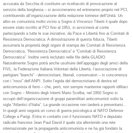
accusata da Secchia di costituire un ricettacolo di provocazione al
servizio della borghesia – si avvicineranno ed entreranno proprio nel PCI,
contribuendo all’organizzazione della redazione torinese dell’Unità. Un
altro ex comunista molto vicino a Sogno è Vincenzo Tiberti il quale dopo
essere stato iscritto al PCI fino al 1951, si avvicinerà al conte
partecipando a tutte le sue iniziative, da Pace e Libertà fino ai Comitati di
Resistenza Democratica. A dimostrazione di questa fiducia, Tiberti
assumerà la proprietà degli organi di stampa dei Comitati di Resistenza
Democratica, “Resistenza Democratica” e “Comitati di Resistenza
Democratica”. Inoltre verrà reclutato nelle file della GLADIO.
Naturalmente Sogno potrà anche usufruire dell’appoggio degli amici della
FIVL, la Federazione Italiana Volontari della Libertà, l’associazione di
partigiani “bianchi” - democristiani, liberali, conservatori – in concorrenza
con i “rossi” dell’ANPI. Sotto l’egida del democristiano di destra ed
anticomunista di ferro – che, però, non sempre mantenne rapporti idilliaci
con Sogno – Ministro degli Interni Mario Scelba, nel 1950 Sogno si
occupò dell’organizzazione di gruppi paramilitari anticomunisti sotto la
sigla “Atlantici d’Italia”. La grande occasione non tarderà a presentarsi…
In quegli anni seguirà un corso di guerra psicologica al NATO Defense
College a Parigi. Entra in contatto con il funzionario NATO e deputato
radicale francese Jean Paul David il quale sta allestendo una rete
internazionale per la propaganda anticomunista e ne ha già fondato la