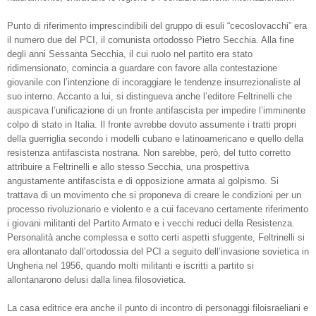
Punto di riferimento imprescindibili del gruppo di esuli “cecoslovacchi” era
il numero due del PCI, il comunista ortodosso Pietro Secchia. Alla fine
degli anni Sessanta Secchia, il cui ruolo nel partito era stato
ridimensionato, comincia a guardare con favore alla contestazione
giovanile con l’intenzione di incoraggiare le tendenze insurrezionaliste al
suo interno. Accanto a lui, si distingueva anche l’editore Feltrinelli che
auspicava l’unificazione di un fronte antifascista per impedire l’imminente
colpo di stato in Italia. Il fronte avrebbe dovuto assumente i tratti propri
della guerriglia secondo i modelli cubano e latinoamericano e quello della
resistenza antifascista nostrana. Non sarebbe, però, del tutto corretto
attribuire a Feltrinelli e allo stesso Secchia, una prospettiva
angustamente antifascista e di opposizione armata al golpismo. Si
trattava di un movimento che si proponeva di creare le condizioni per un
processo rivoluzionario e violento e a cui facevano certamente riferimento
i giovani militanti del Partito Armato e i vecchi reduci della Resistenza.
Personalità anche complessa e sotto certi aspetti sfuggente, Feltrinelli si
era allontanato dall’ortodossia del PCI a seguito dell’invasione sovietica in
Ungheria nel 1956, quando molti militanti e iscritti a partito si
allontanarono delusi dalla linea filosovietica.
La casa editrice era anche il punto di incontro di personaggi filoisraeliani e