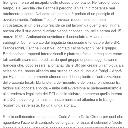
filoinglesi, forse ad insaputa dello stesso proprietario. Nell’arco di poco
tempo, sia Secchia che Feltrinelli perdono la vita in circostanze mai
totalmente chiarite. Nel caso del primo si è parlato di un principio di
avvelenamento, l’editore “rosso”, invece, muore nelle ben note
circostanze, in un presunto “incidente sul lavoro” da guerrigliero. Prima
ancora che il suo corpo dilaniato venga riconosciuto, nella serata del 15
marzo 1972, l’Ambasciata sovietica e il consolato a Milano sono in
subbuglio. Come rivelato dal brigatista dissociato e fondatore delle BR,
Franceschini, Feltrinelli gestiva i contatti cecoslovacchi per il gruppo.
Ereditandone i rapporti internazionali è piuttosto facile immaginare come
tali contatti siano stati ereditati da quel gruppo di personaggi italiani e
francesi che, dopo essersi allontanati dalle BR per creare un’ambigua ala
scissionista, hanno allestito una strana scuola di lingue a Parigi – Agorà
poi Hyperion – sicuramente almeno con il beneplacito e l’autorizzazione
delle autorità locali. Ma la storia dell’incontro e del bizzarro intreccio fra
fazioni sull’opposta sponda – unite dall’avversione al parlamentarismo e
alla tendenza legalitaria del PCI e delle sinistre, compresa quella interna
alla DC -, ovvero gli oltranzisti anticomunisti ed atlantici e le frange
“rosse” più estremiste, ha una lunga storia…
Stretto collaboratore del generale Carlo Alberto Dalla Chiesa per quel che
riguardava l’azione di contrasto del brigatismo rosso, il colonnello Nicolò