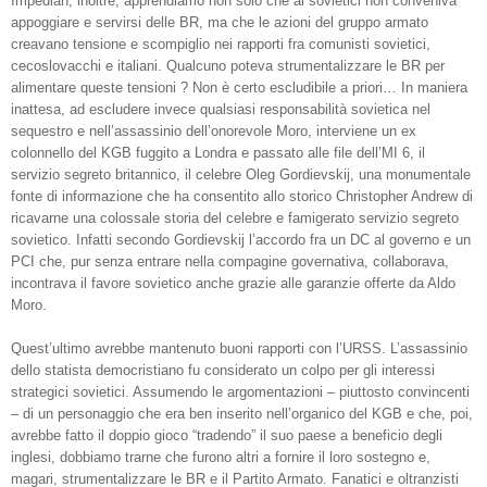
Impedian, inoltre, apprendiamo non solo che ai sovietici non conveniva
appoggiare e servirsi delle BR, ma che le azioni del gruppo armato
creavano tensione e scompiglio nei rapporti fra comunisti sovietici,
cecoslovacchi e italiani. Qualcuno poteva strumentalizzare le BR per
alimentare queste tensioni ? Non è certo escludibile a priori… In maniera
inattesa, ad escludere invece qualsiasi responsabilità sovietica nel
sequestro e nell’assassinio dell’onorevole Moro, interviene un ex
colonnello del KGB fuggito a Londra e passato alle file dell’MI 6, il
servizio segreto britannico, il celebre Oleg Gordievskij, una monumentale
fonte di informazione che ha consentito allo storico Christopher Andrew di
ricavarne una colossale storia del celebre e famigerato servizio segreto
sovietico. Infatti secondo Gordievskij l’accordo fra un DC al governo e un
PCI che, pur senza entrare nella compagine governativa, collaborava,
incontrava il favore sovietico anche grazie alle garanzie offerte da Aldo
Moro.
Quest’ultimo avrebbe mantenuto buoni rapporti con l’URSS. L’assassinio
dello statista democristiano fu considerato un colpo per gli interessi
strategici sovietici. Assumendo le argomentazioni – piuttosto convincenti
– di un personaggio che era ben inserito nell’organico del KGB e che, poi,
avrebbe fatto il doppio gioco “tradendo” il suo paese a beneficio degli
inglesi, dobbiamo trarne che furono altri a fornire il loro sostegno e,
magari, strumentalizzare le BR e il Partito Armato. Fanatici e oltranzisti