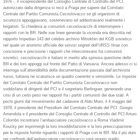
1976 -, il vicepresidente del Consiglio Centrale di Controllo del PCI,
autorizzato dalla dirigenza si recò a Praga per sapere dal Comitato
Centrale del Partito Comunista Cecoslovacco se gli organismi di
sicurezza appoggiavano, sostenevano ed addestravano realmente i
brigatisti. Si chiedeva ai comunisti cecoslovacchi di interrompere i
rapporti con le BR. Nelle sue linee generale la vicenda era descritta nel
rapporto Impedian 143 del celebre archivio Mitrokhin del KGB sovietico
nel quale un anonimo ufficiale dei servizi segreti dell’URSS ritrae con
concisione e precisione i rapporti che intercorrevano fra comunisti
sovietici, cecoslovacchi e italiani in merito alla spinosa questione delle
BR e dei loro appoggi sul fronte del Patto di Varsavia. Ancora adesso ci si
interroga sull’attendibilità della documentazione passata dall’archivista
russo, tuttavia ne scaturisce un quadro coerente e verosimile. Le risposte
del Comitato Centrale del Partito Comunista Cecoslovacco non
soddisfano di dirigenti del PCI e il segretario Berlinguer, generando una
crisi di un certo peso nei rapporti fra i partiti comunisti dei due stati. A
pochi giorni dal rinvenimento del cadavere di Aldo Moro, il 4 maggio del
1978, il presidente del Presidium del Comitato Centrale del PCI, Giorgio
Amendola e il presidente del Consiglio Centrale di Controllo del PCI Arturo
Colombo incontrano l’ambasciatore cecoslovacco a Roma Vladimir
Koucky per esprimergli la loro insoddisfazione e la loro preoccupazione
per le risposte fornite riguardo i rapporti di Praga con le BR. Ma il più duro
nei confronti dell’ambasciatore cecoslovacco sarà proprio quello