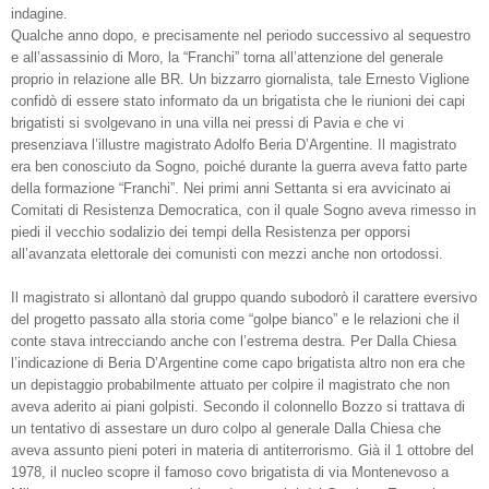
indagine.
Qualche anno dopo, e precisamente nel periodo successivo al sequestro
e all’assassinio di Moro, la “Franchi” torna all’attenzione del generale
proprio in relazione alle BR. Un bizzarro giornalista, tale Ernesto Viglione
confidò di essere stato informato da un brigatista che le riunioni dei capi
brigatisti si svolgevano in una villa nei pressi di Pavia e che vi
presenziava l’illustre magistrato Adolfo Beria D’Argentine. Il magistrato
era ben conosciuto da Sogno, poiché durante la guerra aveva fatto parte
della formazione “Franchi”. Nei primi anni Settanta si era avvicinato ai
Comitati di Resistenza Democratica, con il quale Sogno aveva rimesso in
piedi il vecchio sodalizio dei tempi della Resistenza per opporsi
all’avanzata elettorale dei comunisti con mezzi anche non ortodossi.
Il magistrato si allontanò dal gruppo quando subodorò il carattere eversivo
del progetto passato alla storia come “golpe bianco” e le relazioni che il
conte stava intrecciando anche con l’estrema destra. Per Dalla Chiesa
l’indicazione di Beria D’Argentine come capo brigatista altro non era che
un depistaggio probabilmente attuato per colpire il magistrato che non
aveva aderito ai piani golpisti. Secondo il colonnello Bozzo si trattava di
un tentativo di assestare un duro colpo al generale Dalla Chiesa che
aveva assunto pieni poteri in materia di antiterrorismo. Già il 1 ottobre del
1978, il nucleo scopre il famoso covo brigatista di via Montenevoso a