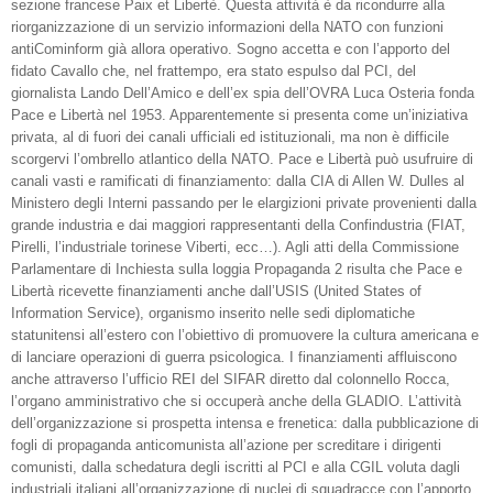
sezione francese Paix et Libertè. Questa attività è da ricondurre alla
riorganizzazione di un servizio informazioni della NATO con funzioni
antiCominform già allora operativo. Sogno accetta e con l’apporto del
fidato Cavallo che, nel frattempo, era stato espulso dal PCI, del
giornalista Lando Dell’Amico e dell’ex spia dell’OVRA Luca Osteria fonda
Pace e Libertà nel 1953. Apparentemente si presenta come un’iniziativa
privata, al di fuori dei canali ufficiali ed istituzionali, ma non è difficile
scorgervi l’ombrello atlantico della NATO. Pace e Libertà può usufruire di
canali vasti e ramificati di finanziamento: dalla CIA di Allen W. Dulles al
Ministero degli Interni passando per le elargizioni private provenienti dalla
grande industria e dai maggiori rappresentanti della Confindustria (FIAT,
Pirelli, l’industriale torinese Viberti, ecc…). Agli atti della Commissione
Parlamentare di Inchiesta sulla loggia Propaganda 2 risulta che Pace e
Libertà ricevette finanziamenti anche dall’USIS (United States of
Information Service), organismo inserito nelle sedi diplomatiche
statunitensi all’estero con l’obiettivo di promuovere la cultura americana e
di lanciare operazioni di guerra psicologica. I finanziamenti affluiscono
anche attraverso l’ufficio REI del SIFAR diretto dal colonnello Rocca,
l’organo amministrativo che si occuperà anche della GLADIO. L’attività
dell’organizzazione si prospetta intensa e frenetica: dalla pubblicazione di
fogli di propaganda anticomunista all’azione per screditare i dirigenti
comunisti, dalla schedatura degli iscritti al PCI e alla CGIL voluta dagli
industriali italiani all’organizzazione di nuclei di squadracce con l’apporto