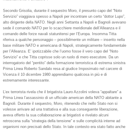
Secondo Grisolia, durante il sequestro Moro, il presunto capo del “Noto
Servizio” viaggiava spesso a Napoli per incontrare un certo “dottor Lupo”,
alto dirigente della NATO. Negli anni Settanta a Napoli e Bagnoli avevano
sede il comando NATO per lo scacchiere meridionale dell’Alleanza e il
comando delle forze navali statunitensi per l’Europa. Insomma Titta
riferiva a qualche personaggio – possibilmente un militare – inserito nella
base militare NATO e americana di Napoli, strategicamente fondamentale
per l’Alleanza. E’ ipotizzabile che l’uomo fosse il vero capo del “Noto
Servizio” e che Titta coprisse solo un ruolo di mero esecutore. Da un
interrogatorio del “pentito” della formazione terroristica di estrema sinistra
Prima Linea Roberto Sandalo resa al giudice Imposimato nel carcere di
Vicenza il 10 dicembre 1980 apprendiamo qualcosa in più e di
estremamente interessante.
L’ex terrorista rivela che il brigatista Lauro Azzolini voleva “appaltare” a
Prima Linea l’assassinio di un ufficiale american della NATO abitante a
Bagnoli. Durante il sequestro, Moro, ritenendo che nello Stato non si
volesse arrivare ad una trattativa e alla sua conseguente liberazione,
aveva offerto la sua collaborazione ai brigatisti e rivelato alcuni
retroscena sulla “strategia della tensione” e sulle complicità interne ad
organismi non precisati dello Stato. In tale contesto era stato fatto anche