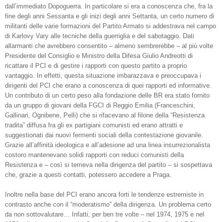
dall’immediato Dopoguerra. In particolare si era a conoscenza che, fra la
fine degli anni Sessanta e gli inizi degli anni Settanta, un certo numero di
militanti delle varie formazioni del Partito Armato si addestrava nel campo
di Karlovy Vary alle tecniche della guerriglia e del sabotaggio. Dati
allarmanti che avrebbero consentito – almeno sembrerebbe – al più volte
Presidente del Consiglio e Ministro della Difesa Giulio Andreotti di
ricattare il PCI e di gestire i rapporti con questo partito a proprio
vantaggio. In effetti, questa situazione imbarazzava e preoccupava i
dirigenti del PCI che erano a conoscenza di quei rapporti ed informative.
Un contributo di un certo peso alla fondazione delle BR era stato fornito
da un gruppo di giovani della FGCI di Reggio Emilia (Franceschini,
Gallinari, Ognibene, Pelli) che si rifacevano al filone della “Resistenza
tradita” diffusa fra gli ex partigiani comunisti ed erano attratti e
suggestionati dai nuovi fermenti sociali della contestazione giovanile.
Grazie all’affinità ideologica e all’adesione ad una linea insurrezionalista
costoro mantenevano solidi rapporti con reduci comunisti della
Resistenza e – così si temeva nella dirigenza del partito – si sospettava
che, grazie a questi contatti, potessero accedere a Praga.
Inoltre nella base del PCI erano ancora forti le tendenze estremiste in
contrasto anche con il “moderatismo” della dirigenza. Un problema certo
da non sottovalutare… Infatti, per ben tre volte – nel 1974, 1975 e nel