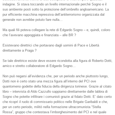
indagine. Si stava toccando un livello internazionale perché Sogno e il
suo ambiente posti sotto la protezione dell’ombrello angloamericano. La
pur efficiente macchina repressiva dell’antiterrorismo organizzata dal
generale non avrebbe potuto fare nulla…
Ma quali fili poteva collegare la rete di Edgardo Sogno – e, quindi, coloro
che l’avevano appoggiata e finanziata – alle BR ?
Esistevano direttrici che portavano dagli uomini di Pace e Libertà
direttamente a Praga ?
Se tale direttrice esiste deve essere ricondotta alla figura di Roberto Dotti,
amico e stretto collaboratore di Edgardo Sogno…
Non può negarsi all’evidenza che, per un periodo anche piuttosto lungo,
Dotti non è certo stato una mezza figura all’interno del PCI ove
quantomeno godette della fiducia della dirigenza torinese. Grazie al citato
libro – intervista di Aldo Cazzullo sappiamo direttamente dalle labbra di
Sogno che potette infiltrare i comunisti grazie al fidato Dotti. E’ dato certo
che ricoprì il ruolo di commissario politico nelle Brigate Garibaldi e che,
per un certo periodo, militò nella formazione ultracomunista “Stella
Rossa”, gruppo che contestava l’imborghesimento del PCI e nel quale