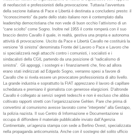
di neofascisti e professionisti della provocazione. Tuttavia l’avventura
della sezione italiana di Pace e Libertà è destinata a concludersi presto: il
“riconoscimento” da parte dello stato italiano non è contemplato dalla
leadership democristiana che non vede di buon occhio l’attivismo di un
“cane sciolto” come Sogno. Inoltre nel 1955 il conte romperà con il suo
braccio destro Cavallo il quale, in realtà, gestiva una propria e autonoma
attività di provocazione. Uscito da Pace e Libertà Cavallo ne costituirà la
versione “di sinistra” denominata Fronte del Lavoro o Pace e Lavoro che
si specializzerà negli attacchi contro i comunisti, i socialisti e i
sindacalisti della CGIL partendo da una posizione di “radicalismo di
sinistra”.
Gli appoggi, i sostegni e i finanziamenti che, fino ad allora
erano stati indirizzati ad Edgardo Sogno, verranno spesi a favore di
Cavallo che si rivela essere un provocatore professionista di alto livello.
La grande industria e soprattutto la FIAT apprezzano il lavoro di capillare
schedatura e premiano il giornalista con generose elargizioni. D’altronde
Cavallo è collegato ai servizi segreti tedeschi e non è escluso che abbia
coltivato rapporti stretti con l’organizzazione Gehlen. Pare che prima di
convertirsi al comunismo avesse lavorato come “interprete” alla Gestapo,
la polizia nazista. Il suo Centro di Informazione e Documentazione si
occupa di diffondere il materiale pubblicabile inviato dall’Agenzia
Continentale, un’agenzia stampa con sede a Berlino Ovest, specializzata
nella propaganda anticomunista. Anche con il sostegno del solito ufficio