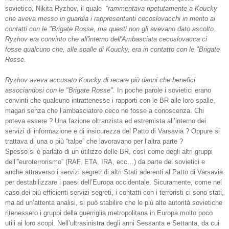
sovietico, Nikita Ryzhov, il quale
“
rammentava ripetutamente a Koucky
che aveva messo in guardia i rappresentanti cecoslovacchi in merito ai
contatti con le "Brigate Rosse, ma questi non gli avevano dato ascolto.
Ryzhov era convinto che all'interno dell'Ambasciata cecoslovacca ci
fosse qualcuno che, alle spalle di Koucky, era in contatto con le "Brigate
Rosse.
Ryzhov aveva accusato Koucky di recare più danni che benefici
associandosi con le "Brigate Rosse".
In poche parole i sovietici erano
convinti che qualcuno intrattenesse i rapporti con le BR alle loro spalle,
magari senza che l’ambasciatore ceco ne fosse a conoscenza. Chi
poteva essere ? Una fazione oltranzista ed estremista all’interno dei
servizi di informazione e di insicurezza del Patto di Varsavia ? Oppure si
trattava di una o più “talpe” che lavoravano per l’altra parte ?
Spesso si è parlato di un utilizzo delle BR, così come degli altri gruppi
dell’”euroterrorismo” (RAF, ETA, IRA, ecc…) da parte dei sovietici e
anche attraverso i servizi segreti di altri Stati aderenti al Patto di Varsavia
per destabilizzare i paesi dell’Europa occidentale. Sicuramente, come nel
caso dei più efficienti servizi segreti, i contatti con i terroristi ci sono stati,
ma ad un’attenta analisi, si può stabilire che le più alte autorità sovietiche
ritenessero i gruppi della guerriglia metropolitana in Europa molto poco
utili ai loro scopi. Nell’ultrasinistra degli anni Sessanta e Settanta, da cui