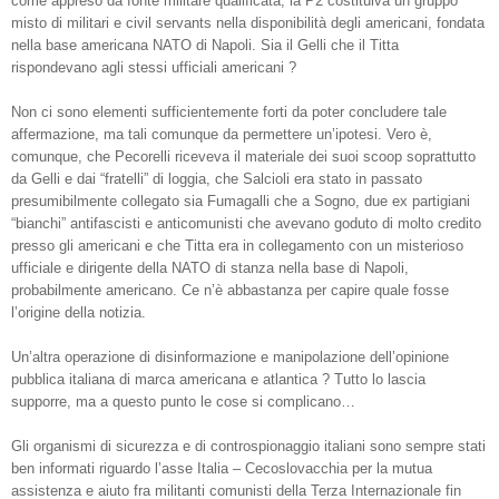
come appreso da fonte militare qualificata, la P2 costituiva un gruppo
misto di militari e civil servants nella disponibilità degli americani, fondata
nella base americana NATO di Napoli. Sia il Gelli che il Titta
rispondevano agli stessi ufficiali americani ?
Non ci sono elementi sufficientemente forti da poter concludere tale
affermazione, ma tali comunque da permettere un’ipotesi. Vero è,
comunque, che Pecorelli riceveva il materiale dei suoi scoop soprattutto
da Gelli e dai “fratelli” di loggia, che Salcioli era stato in passato
presumibilmente collegato sia Fumagalli che a Sogno, due ex partigiani
“bianchi” antifascisti e anticomunisti che avevano goduto di molto credito
presso gli americani e che Titta era in collegamento con un misterioso
ufficiale e dirigente della NATO di stanza nella base di Napoli,
probabilmente americano. Ce n’è abbastanza per capire quale fosse
l’origine della notizia.
Un’altra operazione di disinformazione e manipolazione dell’opinione
pubblica italiana di marca americana e atlantica ? Tutto lo lascia
supporre, ma a questo punto le cose si complicano…
Gli organismi di sicurezza e di controspionaggio italiani sono sempre stati
ben informati riguardo l’asse Italia – Cecoslovacchia per la mutua
assistenza e aiuto fra militanti comunisti della Terza Internazionale fin