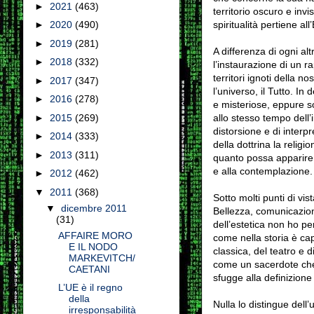
►
2021
(463)
territorio oscuro e invi
spiritualità pertiene a
►
2020
(490)
►
2019
(281)
A differenza di ogni al
►
2018
(332)
l’instaurazione di un ra
territori ignoti della n
►
2017
(347)
l’universo, il Tutto. In
►
2016
(278)
e misteriose, eppure sop
allo stesso tempo dell
►
2015
(269)
distorsione e di interp
►
2014
(333)
della dottrina la religi
►
2013
(311)
quanto possa apparire s
e alla contemplazione
►
2012
(462)
▼
2011
(368)
Sotto molti punti di vis
▼
dicembre 2011
Bellezza, comunicazione
(31)
dell’estetica non ho per
AFFAIRE MORO
come nella storia è capi
E IL NODO
classica, del teatro e d
MARKEVITCH/
come un sacerdote che 
CAETANI
sfugge alla definizione
L’UE è il regno
della
Nulla lo distingue dell
irresponsabilità