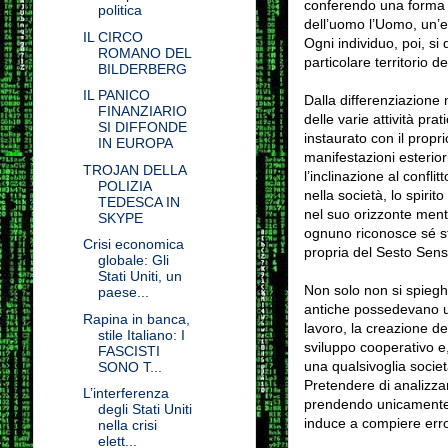
conferendo una forma de
politica
dell’uomo l’Uomo, un’enti
IL CIRCO
Ogni individuo, poi, si
ROMANO DEL
particolare territorio 
BILDERBERG
IL PANICO
Dalla differenziazione 
FINANZIARIO
delle varie attività prat
SI DIFFONDE
instaurato con il propr
IN EUROPA
manifestazioni esterior
TROJAN DELLA
l’inclinazione al confli
POLIZIA
nella società, lo spirit
TEDESCA IN
nel suo orizzonte ment
SKYPE
ognuno riconosce sé st
Crisi economica
propria del Sesto Sens
globale: Gli
Stati Uniti, un
Non solo non si spieghe
paese...
antiche possedevano un
Rapina in banca,
lavoro, la creazione del
stile Italiano: I
sviluppo cooperativo e, 
FASCISTI
una qualsivoglia societ
SONO T...
Pretendere di analizzar
L’interferenza
prendendo unicamente in
degli Stati Uniti
induce a compiere erro
nella crisi
elett...