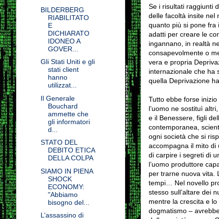
Se i risultati raggiunti
BILDERBERG
delle facoltà insite ne
RIABILITATO
quanto più si pone fra 
E
DICHIARATO
adatti per creare le co
IDONEO A
ingannano, in realtà ne
GOVER...
consapevolmente o meno 
Gli Stati Uniti e gli
vera e propria Depriva
stati client
internazionale che ha sp
hanno
quella Deprivazione ha 
utilizzat...
Il Generale
Tutto ebbe forse inizio 
Bouchard
l’uomo ne sostituì altri
ammette che
e il Benessere, figli d
gli informatori
contemporanea, scienti
d...
ogni società che si rispe
STATO DEL
accompagna il mito di
DEBITO ETICA
di carpire i segreti di 
DELLA COLPA
l’uomo produttore capa
SIAMO IN PIENA
per trarne nuova vita. L
SHOCK
tempi… Nel novello pro
ECONOMY:
stesso sull’altare dei nu
"Abbiamo
mentre la crescita e lo 
bisogno del...
dogmatismo – avrebbero
L’assassino di