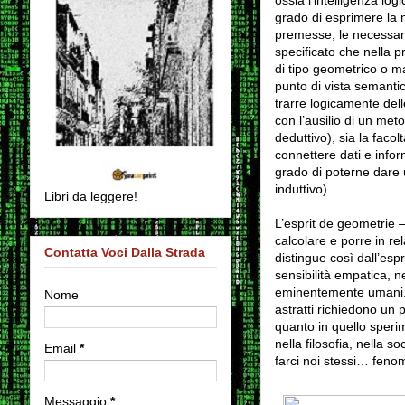
grado di esprimere la n
premesse, le necessarie
specificato che nella pr
di tipo geometrico o m
punto di vista semanti
trarre logicamente delle
con l’ausilio di un met
deduttivo), sia la facol
connettere dati e infor
grado di poterne dare
induttivo).
Libri da leggere!
L’esprit de geometrie –
calcolare e porre in r
Contatta Voci Dalla Strada
distingue così dall’esp
sensibilità empatica, n
eminentemente umani. E
Nome
astratti richiedono un 
quanto in quello sperim
nella filosofia, nella s
Email
*
farci noi stessi… fen
Messaggio
*