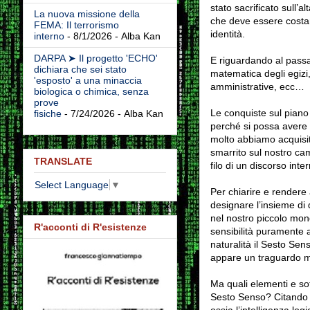
stato sacrificato sull’
La nuova missione della
che deve essere costan
FEMA: Il terrorismo
identità.
interno
- 8/1/2026
- Alba Kan
DARPA ➤ Il progetto 'ECHO'
E riguardando al passa
dichiara che sei stato
matematica degli egizi, 
'esposto' a una minaccia
amministrative, ecc…
biologica o chimica, senza
prove
Le conquiste sul piano 
fisiche
- 7/24/2026
- Alba Kan
perché si possa avere u
molto abbiamo acquisi
smarrito sul nostro ca
TRANSLATE
filo di un discorso int
Select Language
▼
Per chiarire e rendere 
designare l’insieme di 
nel nostro piccolo mondo
R'acconti di R'esistenze
sensibilità puramente 
naturalità il Sesto Se
appare un traguardo mo
Ma quali elementi e so
Sesto Senso? Citando P
ossia l’intelligenza lo