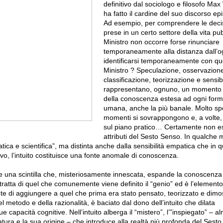
definitivo dal sociologo e filosofo Ma
ha fatto il cardine del suo discorso ep
Ad esempio, per comprendere le decisi
prese in un certo settore della vita pu
Ministro non occorre forse rinunciare
temporaneamente alla distanza dall’o
identificarsi temporaneamente con que
Ministro ? Speculazione, osservazione
classificazione, teorizzazione e sensib
rappresentano, ognuno, un momento p
della conoscenza estesa ad ogni forma 
umana, anche la più banale. Molto sp
momenti si sovrappongono e, a volte,
sul piano pratico… Certamente non es
attributi del Sesto Senso. In qualche
atica e scientifica”, ma distinta anche dalla sensibilità empatica che in
ivo, l’intuito costituisce una fonte anomale di conoscenza.
 una scintilla che, misteriosamente innescata, espande la conoscenza
i tratta di quel che comunemente viene definito il “genio” ed è l’elemento 
 di aggiungere a quel che prima era stato pensato, teorizzato e dimos
l metodo e della razionalità, è baciato dal dono dell’intuito che dilata
 capacità cognitive. Nell’intuito alberga il “mistero”, l’”inspiegato” – 
ura e la sua origine – che introduce alla realtà più profonda del Sesto