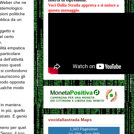
libertà di espressione.
x Weber che ne
Voci Dalla Strada approva e si unisce a 
istemologico.
questo messaggio
.
oni politiche
bblica da un
ggetto e
l certo
,
ilità empatica
articolare
dell’attività
esso questi
 si confondono
auriscono gli
 modo opposta
 qualche modo
 in maniera
in più, quello
trato. E genio
vocidallastrada Maps
almeno per quel
1,343 Pageviews
 Senso, il suo
Jul. 06th - Aug. 06th