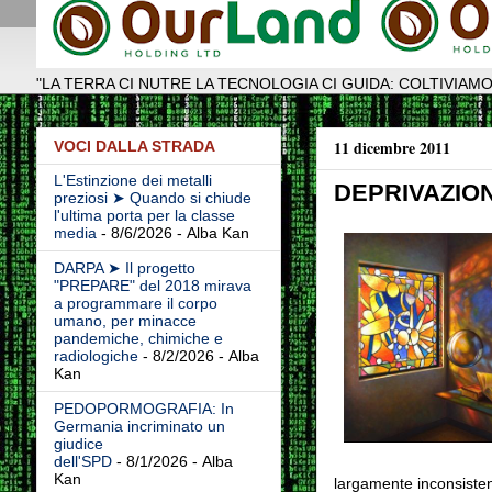
"LA TERRA CI NUTRE LA TECNOLOGIA CI GUIDA: COLTIVIAMO
11 dicembre 2011
VOCI DALLA STRADA
L'Estinzione dei metalli
DEPRIVAZION
preziosi ➤ Quando si chiude
l'ultima porta per la classe
media
- 8/6/2026
- Alba Kan
DARPA ➤ Il progetto
"PREPARE" del 2018 mirava
a programmare il corpo
umano, per minacce
pandemiche, chimiche e
radiologiche
- 8/2/2026
- Alba
Kan
PEDOPORMOGRAFIA: In
Germania incriminato un
giudice
dell'SPD
- 8/1/2026
- Alba
Kan
largamente inconsistent