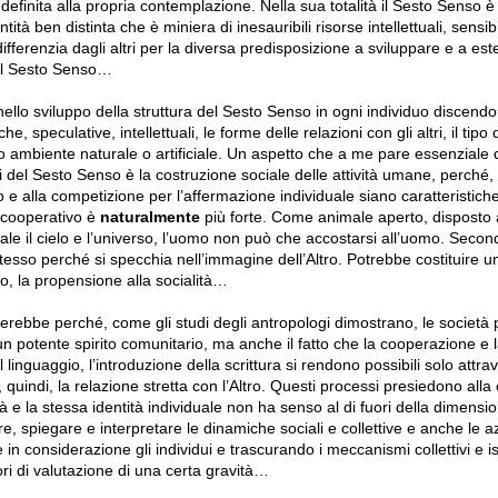
finita alla propria contemplazione. Nella sua totalità il Sesto Senso è 
tà ben distinta che è miniera di inesauribili risorse intellettuali, sensibili
 differenzia dagli altri per la diversa predisposizione a sviluppare e a es
del Sesto Senso…
nello sviluppo della struttura del Sesto Senso in ogni individuo discend
iche, speculative, intellettuali, le forme delle relazioni con gli altri, il tipo
io ambiente naturale o artificiale. Un aspetto che a me pare essenziale 
i del Sesto Senso è la costruzione sociale delle attività umane, perché,
tto e alla competizione per l’affermazione individuale siano caratteristic
o cooperativo è
naturalmente
più forte. Come animale aperto, disposto 
ale il cielo e l’universo, l’uomo non può che accostarsi all’uomo. Seco
esso perché si specchia nell’immagine dell’Altro. Potrebbe costituire u
o, la propensione alla socialità…
rebbe perché, come gli studi degli antropologi dimostrano, le società p
 potente spirito comunitario, ma anche il fatto che la cooperazione e l
 linguaggio, l’introduzione della scrittura si rendono possibili solo attra
quindi, la relazione stretta con l’Altro. Questi processi presiedono alla 
à e la stessa identità individuale non ha senso al di fuori della dimension
e, spiegare e interpretare le dinamiche sociali e collettive e anche le azi
 considerazione gli individui e trascurando i meccanismi collettivi e ist
ri di valutazione di una certa gravità…