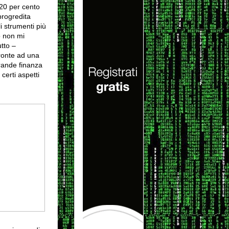
l 20 per cento
progredita
i strumenti più
o non mi
tto –
fronte ad una
rande finanza
certi aspetti