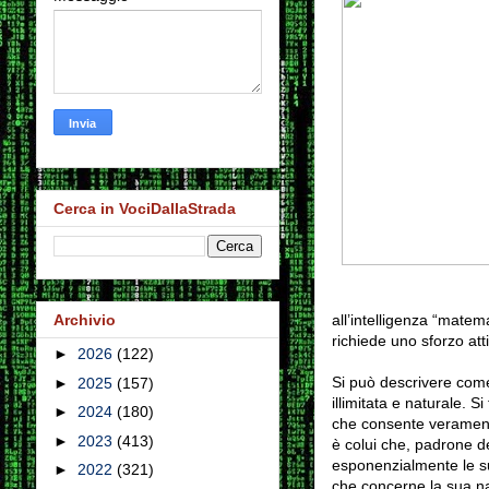
Cerca in VociDallaStrada
all’intelligenza “matem
Archivio
richiede uno sforzo att
►
2026
(122)
Si può descrivere come
►
2025
(157)
illimitata e naturale. S
►
2024
(180)
che consente veramente
►
2023
(413)
è colui che, padrone de
esponenzialmente le sue
►
2022
(321)
che concerne la sua nat