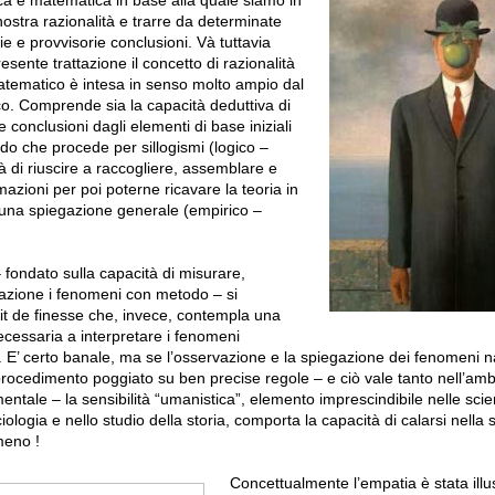
ostra razionalità e trarre da determinate
 e provvisorie conclusioni. Và tuttavia
esente trattazione il concetto di razionalità
atematico è intesa in senso molto ampio dal
co. Comprende sia la capacità deduttiva di
 conclusioni dagli elementi di base iniziali
odo che procede per sillogismi (logico –
tà di riuscire a raccogliere, assemblare e
mazioni per poi poterne ricavare la teoria in
 una spiegazione generale (empirico –
 fondato sulla capacità di misurare,
elazione i fenomeni con metodo – si
rit de finesse che, invece, contempla una
ecessaria a interpretare i fenomeni
’ certo banale, ma se l’osservazione e la spiegazione dei fenomeni n
procedimento poggiato su ben precise regole – e ciò vale tanto nell’amb
entale – la sensibilità “umanistica”, elemento imprescindibile nelle sc
ociologia e nello studio della storia, comporta la capacità di calarsi nella 
omeno !
Concettualmente l’empatia è stata illu