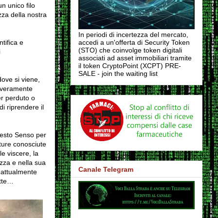
n unico filo
za della nostra
In periodi di incertezza del mercato,
tifica e
accedi a un'offerta di Security Token
(STO) che coinvolge token digitali
i
associati ad asset immobiliari tramite
il token CryptoPoint (XCPT) PRE-
SALE - join the waiting list
dove si viene,
e veramente
r perduto o
 riprendere il
 Sesto Senso per
ature conosciute
le viscere, la
zza e nella sua
Canale Telegram
 attualmente
atte…