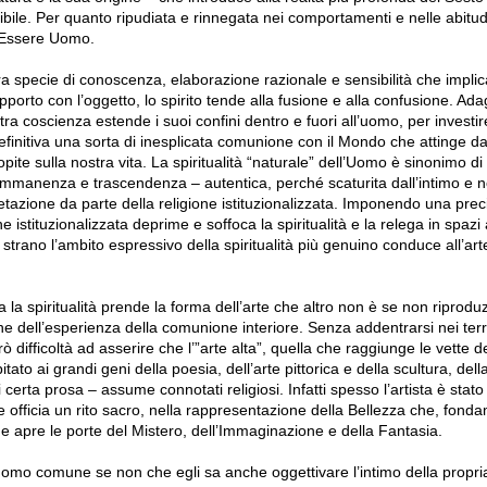
sibile. Per quanto ripudiata e rinnegata nei comportamenti e nelle abitudi
ll’Essere Uomo.
tra specie di conoscenza, elaborazione razionale e sensibilità che implic
pporto con l’oggetto, lo spirito tende alla fusione e alla confusione. Ada
ostra coscienza estende i suoi confini dentro e fuori all’uomo, per investir
 definitiva una sorta di inesplicata comunione con il Mondo che attinge da f
ite sulla nostra vita. La spiritualità “naturale” dell’Uomo è sinonimo di r
’immanenza e trascendenza – autentica, perché scaturita dall’intimo e n
retazione da parte della religione istituzionalizzata. Imponendo una prec
one istituzionalizzata deprime e soffoca la spiritualità e la relega in spazi
trano l’ambito espressivo della spiritualità più genuino conduce all’arte,
.
ta la spiritualità prende la forma dell’arte che altro non è se non riprodu
 dell’esperienza della comunione interiore. Senza addentrarsi nei terri
ò difficoltà ad asserire che l’”arte alta”, quella che raggiunge le vette d
tato ai grandi geni della poesia, dell’arte pittorica e della scultura, del
i certa prosa – assume connotati religiosi. Infatti spesso l’artista è stato
officia un rito sacro, nella rappresentazione della Bellezza che, fond
 e apre le porte del Mistero, dell’Immaginazione e della Fantasia.
’uomo comune se non che egli sa anche oggettivare l’intimo della propria 