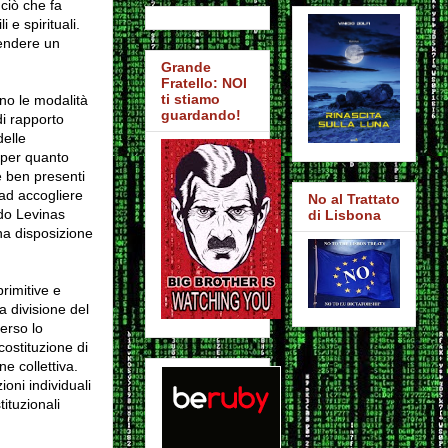
ciò che fa
 e spirituali.
tendere un
Grande
Fratello: NOI
ti stiamo
ono le modalità
guardando!
 di rapporto
delle
 per quanto
he ben presenti
ad accogliere
No al Trattato
ndo Levinas
di Lisbona
na disposizione
rimitive e
a divisione del
verso lo
costituzione di
e collettiva.
oni individuali
ituzionali