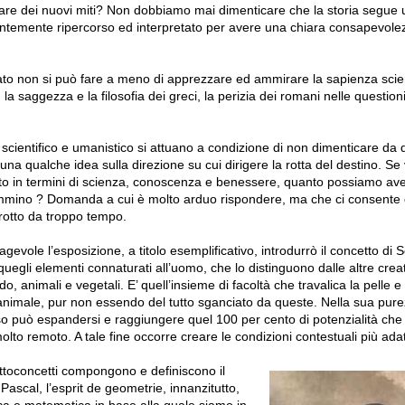
altare dei nuovi miti? Non dobbiamo mai dimenticare che la storia segue u
temente ripercorso ed interpretato per avere una chiara consapevolez
to non si può fare a meno di apprezzare ed ammirare la sapienza scien
la saggezza e la filosofia dei greci, la perizia dei romani nelle question
scientifico e umanistico si attuano a condizione di non dimenticare da 
na qualche idea sulla direzione su cui dirigere la rotta del destino. S
to in termini di scienza, conoscenza e benessere, quanto possiamo ave
mmino ? Domanda a cui è molto arduo rispondere, ma che ci consente di
errotto da troppo tempo.
agevole l’esposizione, a titolo esemplificativo, introdurrò il concetto di
quegli elementi connaturati all’uomo, che lo distinguono dalle altre cre
, animali e vegetali. E’ quell’insieme di facoltà che travalica la pelle e 
animale, pur non essendo del tutto sganciato da queste. Nella sua pure
nso può espandersi e raggiungere quel 100 per cento di potenzialità che
lto remoto. A tale fine occorre creare le condizioni contestuali più ad
ttoconcetti compongono e definiscono il
ascal, l’esprit de geometrie, innanzitutto,
gica e matematica in base alla quale siamo in