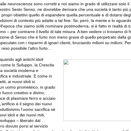
 dalle neuroscienze sono corretti e noi siamo in grado di utilizzare solo i
l nostro Sesto Senso, ne dovrebbe derivare che una società è tanto più 
i propri obiettivi quello di espandere quella percentuale e di dotarsi degl
ndizioni di contesto più adatte a tal fine. Se, però, la mente e lo sguard
ll’epoca che siamo soliti nominare postmoderna, si è fatto in realtà di tu
– per contrarre il livello di tale misura. A ben vedere ci troviamo di 
zione di Senso che è furto non meno grave di quello perpetrato dalla g
eculato con i risparmi di ignari clienti, bruciando milioni su milioni. Per 
reso possibile l’altro furto…
quando agli antichi idoli
, come lo Sviluppo, la Crescita
ella società moderna e
fica e industriale. E come in
tti, ai nuovi idoli si
 un uomo prometeico, in grado
un fuoco creativo e divino,
ce di plasmare ferro e acciaio
’artificio è il segno dei nuovi
duttivismo l’uomo sacrifica sé
ovi idoli e dei nuovi miti,
sviluppo – liberato dal
 dovuto porsi al servizio