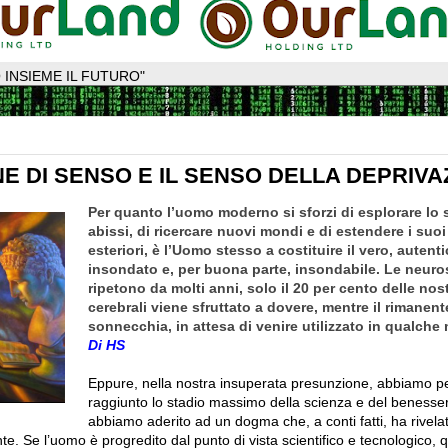
 INSIEME IL FUTURO"
E DI SENSO E IL SENSO DELLA DEPRIVA
Per quanto l’uomo moderno si sforzi di esplorare lo s
abissi, di ricercare nuovi mondi e di estendere i suoi
esteriori, è l’Uomo stesso a costituire il vero, autent
insondato e, per buona parte, insondabile. Le neuro
ripetono da molti anni, solo il 20 per cento delle nost
cerebrali viene sfruttato a dovere, mentre il rimanent
sonnecchia, in attesa di venire utilizzato in qualch
Di HS
Eppure, nella nostra insuperata presunzione, abbiamo p
raggiunto lo stadio massimo della scienza e del beness
abbiamo aderito ad un dogma che, a conti fatti, ha rivela
e. Se l’uomo è progredito dal punto di vista scientifico e tecnologico, 