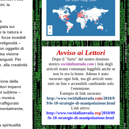
ni, la
a
giata sui
e la natura e
orze invisibili
eligiosità –
on oggetto di
Avviso ai Lettori
isa visione
 angusti. Per
Dopo il "furto" del nostro dominio
storico
vocidallastrada.com
i link degli
 alla creatività
articoli
erano comunque leggibili anche se
non lo era la home. Adesso è stato
oscurato ogni link, ma gli articoli
sono
zione della
tutti on line e accessibili cambiando solo
tori impervi
l'estensione.
el sublime –
Esempio di link oscurato:
la musica
http://www.vocidallastrada.
com
/2010/0
 raffigurato
9/le-10-strategie-di-manipolazione.html
Link attivo:
amentalmente,
http://www.vocidallastrada.
org
/2010/09
/le-10-strategie-di-manipolazione.html
spiritualità