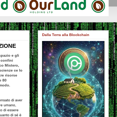
Dalla Terra alla Blockchain
ZIONE
pazio e gli
 confini
ico Mistero,
scienze ce lo
re risorse
e 80
e modo.
ensato di aver
ere umano,
to di essere
quanto di sé è