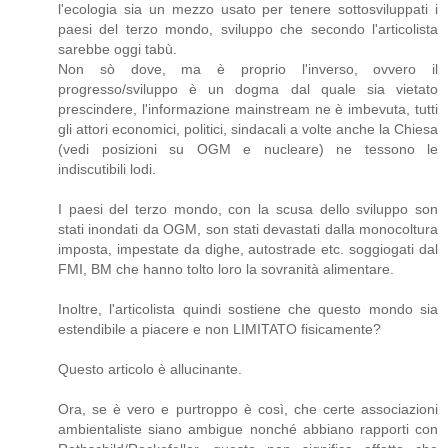
l'ecologia sia un mezzo usato per tenere sottosviluppati i
paesi del terzo mondo, sviluppo che secondo l'articolista
sarebbe oggi tabù.
Non sò dove, ma è proprio l'inverso, ovvero il
progresso/sviluppo è un dogma dal quale sia vietato
prescindere, l'informazione mainstream ne è imbevuta, tutti
gli attori economici, politici, sindacali a volte anche la Chiesa
(vedi posizioni su OGM e nucleare) ne tessono le
indiscutibili lodi.
I paesi del terzo mondo, con la scusa dello sviluppo son
stati inondati da OGM, son stati devastati dalla monocoltura
imposta, impestate da dighe, autostrade etc. soggiogati dal
FMI, BM che hanno tolto loro la sovranità alimentare.
Inoltre, l'articolista quindi sostiene che questo mondo sia
estendibile a piacere e non LIMITATO fisicamente?
Questo articolo è allucinante.
Ora, se è vero e purtroppo è così, che certe associazioni
ambientaliste siano ambigue nonché abbiano rapporti con