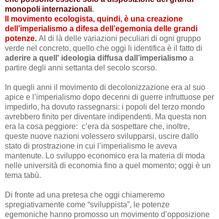
monopoli internazionali
.
Il movimento ecologista, quindi, è una creazione
dell’imperialismo a difesa dell’egemonia delle grandi
potenze.
Al di là delle variazioni peculiari di ogni gruppo
verde nel concreto, quello che oggi li identifica è il fatto di
aderire a quell' ideologia diffusa dall’imperialismo
a
partire degli anni settanta del secolo scorso.
In quegli anni il movimento di decolonizzazione era al suo
apice e l’imperialismo dopo decenni di guerre infruttuose per
impedirlo, ha dovuto rassegnarsi: i popoli del terzo mondo
avrebbero finito
per diventare indipendenti.
Ma questa non
era la cosa peggiore: c’era da sospettare che, inoltre,
queste nuove nazioni volessero svilupparsi, uscire dallo
stato di prostrazione in cui l’imperialismo le aveva
mantenute. Lo sviluppo economico era la materia di moda
nelle università di economia fino a quel momento; oggi è un
tema tabù.
Di fronte ad una pretesa che oggi chiameremo
spregiativamente
come “sviluppista”, le potenze
egemoniche hanno promosso un movimento d’opposizione