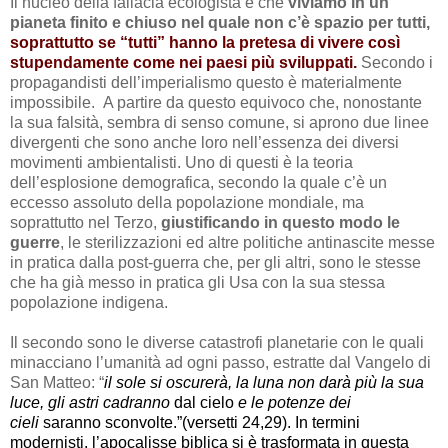
Il nucleo della fallacia ecologista è che
viviamo in un
pianeta finito e chiuso nel quale non c’è spazio per tutti,
soprattutto
se “tutti” hanno la pretesa di vivere così
stupendamente come nei paesi più sviluppati.
Secondo i
propagandisti dell’imperialismo questo è materialmente
impossibile. A partire da questo equivoco che, nonostante
la sua falsità, sembra di senso comune, si aprono due linee
divergenti che sono anche loro nell’essenza dei diversi
movimenti ambientalisti. Uno di questi è la teoria
dell’esplosione demografica, secondo la quale c’è un
eccesso assoluto della popolazione mondiale,
ma
soprattutto
nel Terzo,
giustificando in questo modo le
guerre
, le sterilizzazioni ed altre politiche antinascite messe
in pratica dalla post-guerra che, per gli altri, sono le stesse
che ha già messo in pratica gli Usa con la sua stessa
popolazione
indigena.
Il secondo sono le diverse catastrofi planetarie con le quali
minacciano l’umanità ad ogni passo, estratte dal Vangelo di
San Matteo: “
il sole si oscurerà, la luna non darà più la sua
luce, gli astri cadranno
dal cielo
e le potenze dei
cieli
saranno sconvolte.
”(versetti 24,29). In termini
modernisti, l’apocalisse biblica si è trasformata in questa