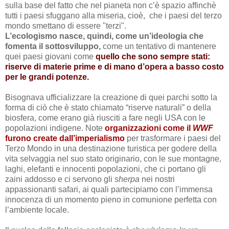
sulla base del fatto
che nel pianeta non c’è spazio affinchè
tutti i paesi sfuggano alla miseria, cioè, che i paesi del terzo
mondo smettano di essere "terzi".
L’ecologismo nasce, quindi, come un’ideologia che
fomenta il sottosviluppo,
come un tentativo di mantenere
quei paesi giovani come
quello che sono sempre stati:
riserve di materie prime e di mano d’opera a basso costo
per le grandi potenze.
Bisognava ufficializzare la creazione di quei parchi sotto la
forma di ciò che è stato chiamato “
riserve naturali
” o della
biosfera, come erano già riusciti a fare negli USA con le
popolazioni indigene. Note
organizzazioni come il
WWF
furono create dall’imperialismo
per trasformare i paesi del
Terzo Mondo in una destinazione turistica per godere della
vita selvaggia nel suo stato originario, con le sue montagne,
laghi, elefanti e innocenti popolazioni, che ci portano gli
zaini addosso e ci servono gli
sherpa
nei nostri
appassionanti safari, ai quali partecipiamo con l’immensa
innocenza di un momento pieno in comunione perfetta con
l’ambiente locale.