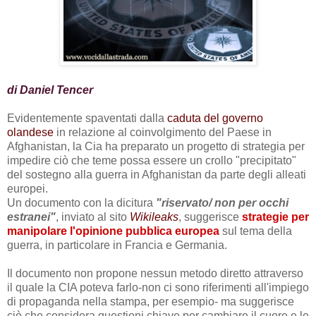
di Daniel Tencer
Evidentemente spaventati dalla
caduta del governo
olandese
in relazione al coinvolgimento del Paese in
Afghanistan, la Cia ha preparato un progetto di strategia per
impedire ciò che teme possa essere un crollo "precipitato"
del sostegno alla guerra in Afghanistan da parte degli alleati
europei.
Un documento con la dicitura
"riservato/ non per occhi
estranei"
, inviato al sito
Wikileaks
, suggerisce
strategie per
manipolare l'opinione pubblica europea
sul tema della
guerra, in particolare in Francia e Germania.
Il documento non propone nessun metodo diretto attraverso
il quale la CIA poteva farlo-non ci sono riferimenti all'impiego
di propaganda nella stampa, per esempio- ma suggerisce
ciò che considera questioni chiave per cambiare il cuore e le