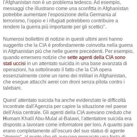
l'Afghanistan non è un problema tedesco.
Ad esempio,
messaggi che illustrano come una sconfitta in Afghanistan
potrebbe aumentare l'esposizione della Germania al
terrorismo,
l'oppio e i rifugiati
potrebbero contribuire a
rendere la guerra
più importante per gli scettici".
Numerosi bollettini di notizie in questi ultimi anni hanno
suggerito che la CIA è profondamente coinvolta nella guerra
in Afghanistan più che nelle guerre precedenti. Per esempio,
quando emersero notizie che
sette agenti della CIA sono
stati uccisi
in un attentato suicida in una base avanzata di
operazioni, ha sottolineato il fatto che la CIA opera
essenzialmente come un ramo dei militari in Afghanistan,
che esegue attacchi aerei con droni senza pilota contro i
talebani.
Quest' attentato suicida ha anche evidenziato le difficoltà
incontrate dall'Agenzia per capire la situazione nel paese
dell'Asia centrale. Gli agenti della CIA avevano creduto che
H
umam Khalil Abu-Mulal al-Balawi
, l'attentatore suicida era
disposto a lavorare come informatore per loro. A quanto pare
erano completamente all'oscuro del suo status di agente
"doppio", al punto che gli avevano preparato una festa di