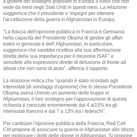
a godere del sostegno popolare in Europa a livelli che non
vede da mesi negli Stati Uniti in questi mesi.
La relazione
suggerisce che il presidente s' impegni per ottenere
l'accettazione della guerra in Afghanistan in Europa.
"La fiducia dell'opinione pubblica in Francia e Germania
nella capacità del Presidente Obama
di gestire gli affari
esteri
in generale e dell' Afghanistan, in particolare,
suggerisce
che sarebbe ricettiva alla sua affermazione
diretta della sua importanza per il missione ISAF
"
e
sensibile alle espressioni dirette
di delusione di fronte ad
alleati che non sono di aiuto", afferma il rapporto.
La relazione indica che "quando è stato ricordato agli
intervistati [di sondaggi d'opinione] che lo stesso Presidente
Obama
aveva chiesto un aumento delle truppe in
Afghanistan
, il loro sostegno per l'approvazione di questa
richiesta è cresciuto enormemente dal 4 al15% tra gli
intervistati francesi e dal 7 a 13% tra i tedeschi".
Per cambiare l'opinione pubblica della Francia, Red Cell
CIA propone di associare la guerra in Afghanistan allo sforzo
per migliorare i diritti delle donne in Afghanistan. Si propone