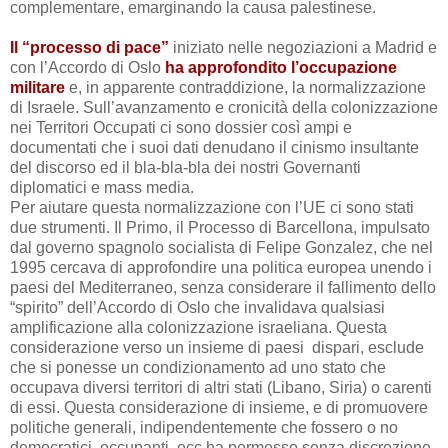
complementare, emarginando la causa palestinese.
Il “processo di pace”
iniziato nelle negoziazioni a Madrid e
con l’Accordo di Oslo
ha approfondito l’occupazione
militare
e, in apparente contraddizione, la normalizzazione
di Israele. Sull’avanzamento e cronicità della colonizzazione
nei Territori Occupati ci sono dossier così ampi e
documentati che i suoi dati denudano il cinismo insultante
del discorso ed il bla-bla-bla dei nostri Governanti
diplomatici e mass media.
Per aiutare questa normalizzazione con l’UE ci sono stati
due strumenti. Il Primo, il Processo di Barcellona, impulsato
dal governo spagnolo socialista di Felipe Gonzalez, che nel
1995 cercava di approfondire una politica europea unendo i
paesi del Mediterraneo,
senza considerare il fallimento dello
“spirito” dell’Accordo di Oslo che invalidava qualsiasi
amplificazione alla colonizzazione israeliana. Questa
considerazione verso un insieme di paesi dispari, esclude
che si ponesse un condizionamento ad uno stato che
occupava diversi territori di altri stati (Libano, Siria) o carenti
di essi. Questa considerazione di insieme, e di promuovere
politiche generali, indipendentemente che fossero o no
democratici, occupanti, ecc ha permesso senza discrezione