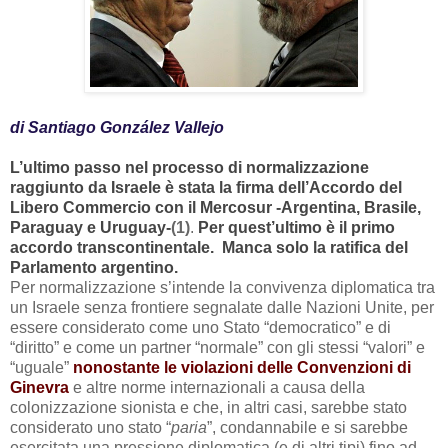
di
Santiago González Vallejo
L’ultimo passo nel processo di normalizzazione
raggiunto da Israele è stata la firma dell’Accordo del
Libero Commercio con il Mercosur -Argentina, Brasile,
Paraguay e Uruguay-
(1)
.
Per quest’ultimo è il primo
accordo transcontinentale. Manca solo la ratifica del
Parlamento argentino.
Per normalizzazione s’intende la convivenza diplomatica tra
un Israele senza frontiere segnalate dalle Nazioni Unite, per
essere considerato come uno Stato “democratico” e di
“diritto” e come un partner “normale” con gli stessi “valori” e
“uguale”
nonostante le violazioni delle Convenzioni di
Ginevra
e altre norme internazionali a causa della
colonizzazione sionista e che, in altri casi, sarebbe stato
considerato uno stato “
paria
”, condannabile e si sarebbe
esercitata una pressione diplomatica (e di altri tipi) fino ad