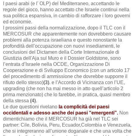
I paesi arabi (e l' OLP) del Mediterraneo, accettando le
regole del gioco, hanno accettato che Israele continui nella
sua politica espansiva, in cambio di rafforzare i loro governi
ed economie.
I prossimi passi della normalizzazione, dopo il TLC con il
MERCOSUR che apparentemente non dovrebbero causare
problemi alla potenza israeliana e questo nonostante la
profondità dell’occupazione con nuovi insediamenti, le
conclusioni del Dictamen della Corte Internazionale di
Giustizia
dell'Aja
sul Muro e il Dossier Goldstone, sono
l’entrata d’Israele nella OCDE, Organizzazione Di
Cooperazione e di Sviluppo Economico (con un articolo 17
del procedimento di ammissione che dovrebbe supporre il
rifiuto dello stesso)
(3)
. e l’Accordo di Vicinanza con l’UE,
upgrading (che non ha mai messo in atto quell’articolo 2
prima menzionato) che lo farebbe, in pratica, quasi membro
della stessa
(4)
.
Le due questioni rivelano
la complicità dei paesi
occidentali e adesso anche dei paesi “emergenti”.
Non
dimentichiamo che il MERCOSUR ha già nel TLC sei
partner: Cile, Bolivia, Peru, Ecuador,Colombia e Venezuela,
che si integreranno all’unione doganale e che una volta che