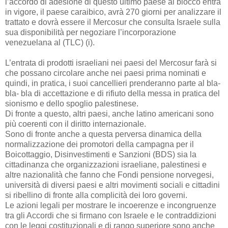
l’accordo di adesione di questo ultimo paese al blocco entra
in vigore, il paese caraibico, avrà 270 giorni per analizzare il
trattato e dovrà essere il Mercosur che consulta Israele sulla
sua disponibilità per negoziare l’incorporazione
venezuelana al (TLC) (i).
L’entrata di prodotti israeliani nei paesi del Mercosur farà si
che possano circolare anche nei paesi prima nominati e
quindi, in pratica, i suoi cancellieri prenderanno parte al bla-
bla- bla di accettazione e di rifiuto della messa in pratica del
sionismo e dello spoglio palestinese.
Di fronte a questo, altri paesi, anche latino americani sono
più coerenti con il diritto internazionale.
Sono di fronte anche a questa perversa dinamica della
normalizzazione dei promotori della campagna per il
Boicottaggio, Disinvestimenti e Sanzioni (BDS) sia la
cittadinanza che organizzazioni israeliane, palestinesi e
altre nazionalità che fanno che Fondi pensione norvegesi,
università di diversi paesi e altri movimenti sociali e cittadini
si ribellino di fronte alla complicità dei loro governi.
Le azioni legali per mostrare le incoerenze e incongruenze
tra gli Accordi che si firmano con Israele e le contraddizioni
con le leggi costituzionali e di rango superiore sono anche