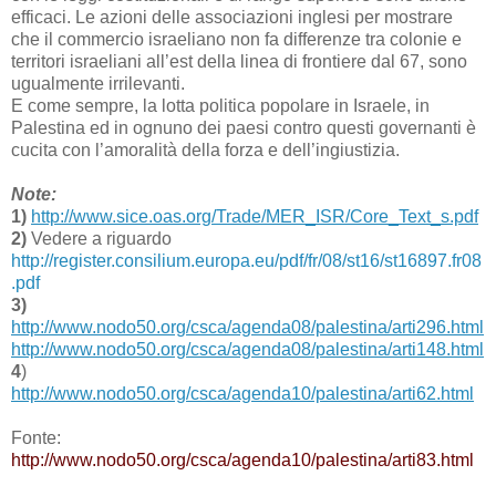
efficaci. Le azioni delle associazioni inglesi per mostrare
che il commercio israeliano non fa differenze tra colonie e
territori israeliani all’est della linea di frontiere dal 67, sono
ugualmente irrilevanti.
E come sempre, la lotta politica popolare in Israele, in
Palestina ed in ognuno dei paesi contro questi governanti è
cucita con l’amoralità della forza e dell’ingiustizia.
Note:
1)
http://www.sice.oas.org/Trade/MER_ISR/Core_Text_s.pdf
2)
Vedere a riguardo
http://register.consilium.europa.eu/pdf/fr/08/st16/st16897.fr08
.pdf
3)
http://www.nodo50.org/csca/agenda08/palestina/arti296.html
http://www.nodo50.org/csca/agenda08/palestina/arti148.html
4
)
http://www.nodo50.org/csca/agenda10/palestina/arti62.html
Fonte:
http://www.nodo50.org/csca/agenda10/palestina/arti83.html