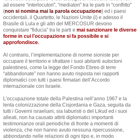
ad essere “interlocutori”, “mediatori” tra le parti in “conflitto”
(
non si nomina mai la parola occupazione
) ed i paesi
occidentali, il Quartetto, le Nazioni Unite (i) e adesso il
Brasile di Lula e gli altri del MERCOSUR devono
conquistare “fiducia” tra le parti e
mai sanzionare le diverse
forme in cui l’occupazione si fa possibile e si
approfondisce.
Al contrario, l’implementazione di norme sioniste per
occupare il territorio e sfrattare i suoi abitanti autoctoni
palestinesi, come la legge del Fondo Ebreo di terre
“abbandonate” non hanno avuto risposta nei rapporti
diplomatici con tutti i paesi firmatari dell’Accordo
internazionale con Israele.
L’occupazione totale della Palestina nell’anno 1967 e la
lenta colonizzazione della Cisjordania e Gaza, seguita da
tutti i Governi israeliani, sia laburisti o del Likud ed i suoi
alleati,
non ha causato attriti diplomatici importanti
testimonianze orali periodiche
di fronte a momenti di
violenza, che non hanno avuto nessuna ripercussione,
abbondando nelle relazioni di ogni tipo e, in modo