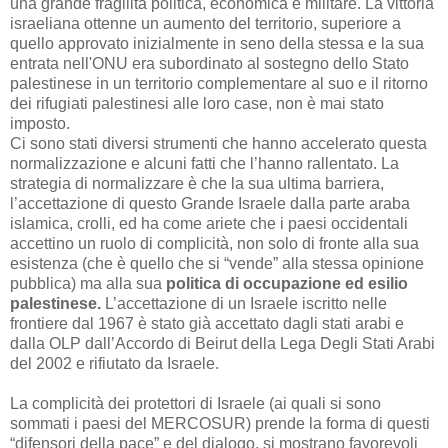
una grande fragilità politica, economica e militare. La vittoria
israeliana ottenne un aumento del territorio, superiore a
quello approvato inizialmente in seno della stessa e
la sua
entrata nell'ONU era subordinato al sostegno dello Stato
palestinese
in un territorio complementare al suo e il ritorno
dei rifugiati palestinesi alle loro case, non è mai stato
imposto.
Ci sono stati diversi strumenti che hanno accelerato questa
normalizzazione e alcuni fatti che l’hanno rallentato. La
strategia di normalizzare è che la sua ultima barriera,
l’accettazione di questo Grande Israele dalla parte araba
islamica, crolli, ed ha come ariete che i paesi occidentali
accettino un ruolo di complicità, non solo di fronte alla sua
esistenza (che è quello che si “vende” alla stessa opinione
pubblica) ma alla sua
politica di occupazione ed esilio
palestinese.
L’accettazione di un Israele iscritto nelle
frontiere dal 1967 è stato già accettato dagli stati arabi e
dalla OLP dall’Accordo di Beirut della Lega Degli Stati Arabi
del 2002 e rifiutato da Israele.
La complicità dei protettori di Israele (ai quali si sono
sommati i paesi del MERCOSUR) prende la forma di questi
“difensori della pace” e del dialogo, si mostrano favorevoli