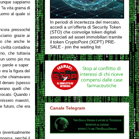
omunque sappiamo
“la vita grama di
uomo al quale si
In periodi di incertezza del mercato,
accedi a un'offerta di Security Token
ancora pressoché
(STO) che coinvolge token digitali
osciamo grazie ai
associati ad asset immobiliari tramite
amo che anche le
il token CryptoPoint (XCPT) PRE-
SALE - join the waiting list
civiltà contadina
no, che tuttavia
e un uomo pio ma
e parole e saper
 era la figura del
li che chiamavano
 il denaro (spesso
 erano quelli che
avvocato. Quando i
enissero maestri,
le futuro, che era
Canale Telegram
omo (eventualmente
mparsa, perché il