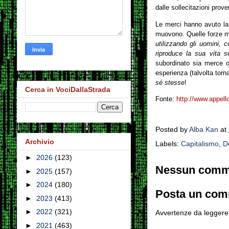
dalle sollecitazioni prove
Le merci hanno avuto la
muovono. Quelle forze muo
utilizzando gli uomini,
riproduce la sua vita 
subordinato sia merce
esperienza (talvolta torn
sé stesse
!
Cerca in VociDallaStrada
Fonte:
http://www.appello
Posted by
Alba Kan
at
Archivio
Labels:
Capitalismo
,
D
►
2026
(123)
Nessun comm
►
2025
(157)
►
2024
(180)
Posta un co
►
2023
(413)
►
2022
(321)
Avvertenze da leggere 
►
2021
(463)