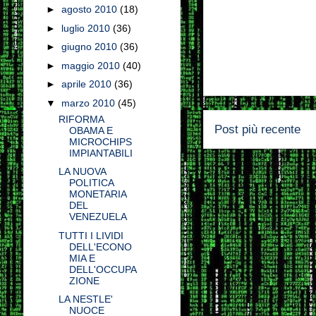
►
agosto 2010
(18)
►
luglio 2010
(36)
►
giugno 2010
(36)
►
maggio 2010
(40)
►
aprile 2010
(36)
▼
marzo 2010
(45)
RIFORMA
Post più recente
OBAMA E
MICROCHIPS
IMPIANTABILI
LA NUOVA
POLITICA
MONETARIA
DEL
VENEZUELA
TUTTI I LIVIDI
DELL'ECONO
MIA E
DELL'OCCUPA
ZIONE
LA NESTLE'
NUOCE