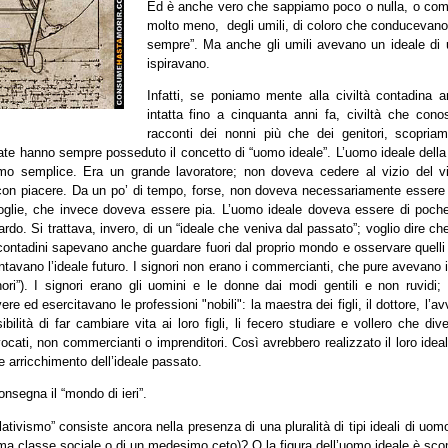
Ed è anche vero che sappiamo poco o nulla, o c
molto meno, degli umili, di coloro che conducevano 
sempre”. Ma anche gli umili avevano un ideale di 
ispiravano.
Infatti, se poniamo mente alla civiltà contadina 
intatta fino a cinquanta anni fa, civiltà che con
racconti dei nonni più che dei genitori, scopri
ate hanno sempre posseduto il concetto di “uomo ideale”. L’uomo ideale della 
o semplice. Era un grande lavoratore; non doveva cedere al vizio del vi
con piacere. Da un po’ di tempo, forse, non doveva necessariamente esser
moglie, che invece doveva essere pia. L’uomo ideale doveva essere di poch
uardo. Si trattava, invero, di un “ideale che veniva dal passato”; voglio dire che
 contadini sapevano anche guardare fuori dal proprio mondo e osservare quel
sentavano l’ideale futuro. I signori non erano i commercianti, che pure avevano
nori”). I signori erano gli uomini e le donne dai modi gentili e non ruvidi;
re ed esercitavano le professioni "nobili": la maestra dei figli, il dottore, l’
bilità di far cambiare vita ai loro figli, li fecero studiare e vollero che div
vocati, non commercianti o imprenditori. Così avrebbero realizzato il loro idea
 arricchimento dell’ideale passato.
onsegna il “mondo di ieri”.
elativismo” consiste ancora nella presenza di una pluralità di tipi ideali di u
ima classe sociale o di un medesimo ceto)? O la figura dell’uomo ideale è sco