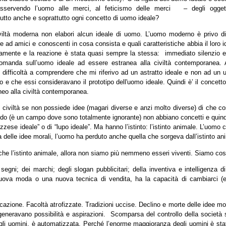
asservendo l’uomo alle merci, al feticismo delle merci – degli ogget
utto anche e soprattutto ogni concetto di uomo ideale?
ltà moderna non elabori alcun ideale di uomo. L’uomo moderno è privo di 
e ad amici e conoscenti in cosa consista e quali caratteristiche abbia il loro 
amente e la reazione è stata quasi sempre la stessa: immediato silenzio e
omanda sull’uomo ideale ad essere estranea alla civiltà contemporanea. Ad
o difficoltà a comprendere che mi riferivo ad un astratto ideale e non ad un
 e che essi consideravano il prototipo dell'uomo ideale. Quindi è’ il concetto
eo alla civiltà contemporanea.
i civiltà se non possiede idee (magari diverse e anzi molto diverse) di che 
do (è un campo dove sono totalmente ignorante) non abbiano concetti e quindi
zzese ideale” o di “lupo ideale”. Ma hanno l’istinto: l’istinto animale. L’uomo
a delle idee morali, l’uomo ha perduto anche quella che sorgeva dall’istinto an
he l’istinto animale, allora non siamo più nemmeno esseri viventi. Siamo co
segni; dei marchi; degli slogan pubblicitari; della inventiva e intelligenza d
uova moda o una nuova tecnica di vendita, ha la capacità di cambiarci (
ficazione. Facoltà atrofizzate. Tradizioni uccise. Declino e morte delle idee m
generavano possibilità e aspirazioni. Scomparsa del controllo della società
gli uomini, è automatizzata. Perché l’enorme maggioranza degli uomini è st