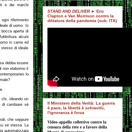
ti e dei marchi
STAND AND DELIVER
► Eric
Clapton e Van Morrison contro la
ogni riferimento
dittatura della pandemia (sub. ITA)
ideale di uomo. Io
 bocca aperta di
dirittura alcuni
 uomo in carne ed
 stesso di ideale
cosa debba essere
 non elaborino il
 contemporaneo lo
imale?
se.
i chi, ideando un
Il Ministero della Verità: La guerra
e di cambiare sé
è pace, la libertà è schiavitù,
l'ignoranza è forza
orali, che seppure
Video-appello collettivo contro la 
 su sé stessa. La
censura della rete e a favore della 
ata automatizzata