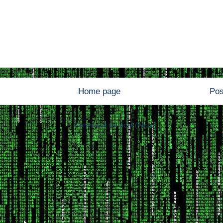
Home page
Pos
Iscriviti a:
Commenti sul post (Atom)