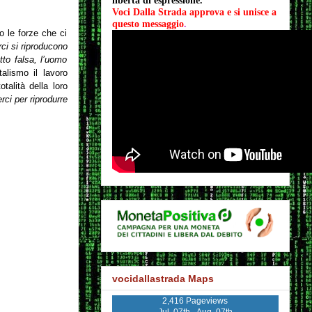
libertà di espressione.
Voci Dalla Strada approva e si unisce a 
questo messaggio
.
 le forze che ci
ci si riproducono
to falsa, l’uomo
alismo il lavoro
talità della loro
ci per riprodurre
vocidallastrada Maps
2,416 Pageviews
Jul. 07th - Aug. 07th