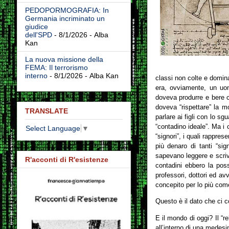
PEDOPORMOGRAFIA: In
Germania incriminato un
giudice
dell'SPD
- 8/1/2026
- Alba
Kan
La nuova missione della
FEMA: Il terrorismo
interno
- 8/1/2026
- Alba Kan
classi non colte e domin
era, ovviamente, un uom
doveva produrre e bere 
doveva “rispettare” la 
TRANSLATE
parlare ai figli con lo sg
“contadino ideale”. Ma i
Select Language
▼
“signori”, i quali rappre
più denaro di tanti “sig
sapevano leggere e scrive
R'acconti di R'esistenze
contadini ebbero la possi
professori, dottori ed av
concepito per lo più come
Questo è il dato che ci c
E il mondo di oggi? Il “r
all’interno di una medes