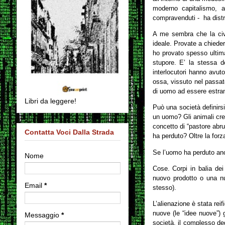
moderno capitalismo, 
compravenduti - ha distr
A me sembra che la civi
ideale. Provate a chieder
ho provato spesso ultim
stupore. E’ la stessa d
interlocutori hanno avut
ossa, vissuto nel passato
di uomo ad essere estran
Libri da leggere!
Può una società definirs
un uomo? Gli animali cre
concetto di “pastore abru
Contatta Voci Dalla Strada
ha perduto? Oltre la forz
Se l’uomo ha perduto anc
Nome
Cose. Corpi in balia dei 
nuovo prodotto o una n
Email
*
stesso).
L’alienazione è stata rei
nuove (le “idee nuove”) 
Messaggio
*
società, il complesso de