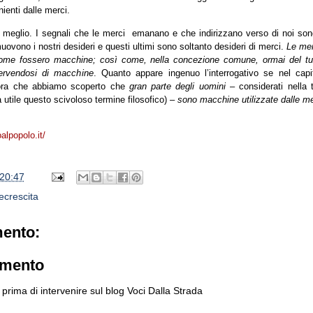
nienti dalle merci.
 meglio. I segnali che le merci emanano e che indirizzano verso di noi sono
vono i nostri desideri e questi ultimi sono soltanto desideri di merci.
Le mer
 come fossero macchine; così come, nella concezione comune, ormai del tut
servendosi di macchine
. Quanto appare ingenuo l’interrogativo se nel capit
 ora che abbiamo scoperto che
gran parte degli uomini
– considerati nella to
a utile questo scivoloso termine filosofico) –
sono macchine utilizzate dalle mer
alpopolo.it/
20:47
ecrescita
ento:
mmento
prima di intervenire sul blog Voci Dalla Strada