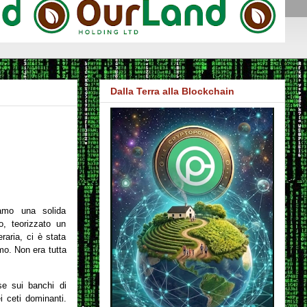
Dalla Terra alla Blockchain
iamo una solida
o, teorizzato un
raria, ci è stata
mo. Non era tutta
se sui banchi di
i ceti dominanti.