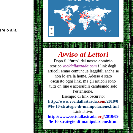
ere o alla
Avviso ai Lettori
Dopo il "furto" del nostro dominio
storico
vocidallastrada.com
i link degli
articoli
erano comunque leggibili anche se
non lo era la home. Adesso è stato
oscurato ogni link, ma gli articoli
sono
tutti on line e accessibili cambiando solo
l'estensione.
Esempio di link oscurato:
http://www.vocidallastrada.
com
/2010/0
9/le-10-strategie-di-manipolazione.html
Link attivo:
http://www.vocidallastrada.
org
/2010/09
/le-10-strategie-di-manipolazione.html