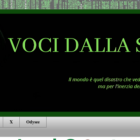
X
Odysee