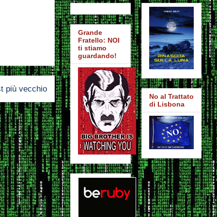
Grande
Fratello: NOI
ti stiamo
guardando!
t più vecchio
No al Trattato
di Lisbona