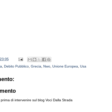
23:05
ia
,
Debito Pubblico
,
Grecia
,
Nwo
,
Unione Europea
,
Usa
ento:
mmento
prima di intervenire sul blog Voci Dalla Strada