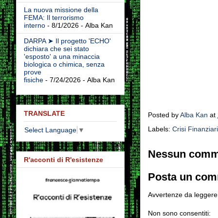
La nuova missione della
FEMA: Il terrorismo
interno
- 8/1/2026
- Alba Kan
DARPA ➤ Il progetto 'ECHO'
dichiara che sei stato
'esposto' a una minaccia
biologica o chimica, senza
prove
fisiche
- 7/24/2026
- Alba Kan
TRANSLATE
Posted by
Alba Kan
at
Labels:
Crisi Finanziar
Select Language
▼
Nessun comm
R'acconti di R'esistenze
Posta un co
Avvertenze da leggere 
Non sono consentiti: