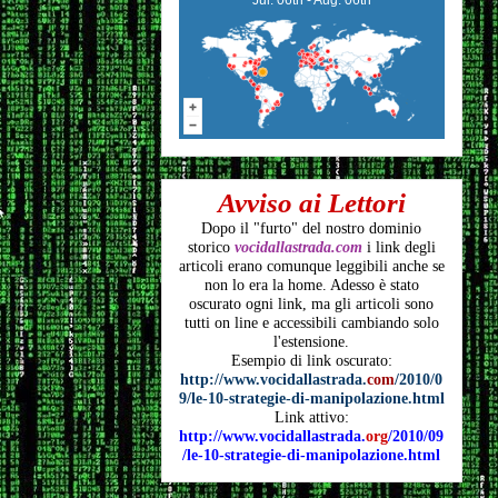
Avviso ai Lettori
Dopo il "furto" del nostro dominio
storico
vocidallastrada.com
i link degli
articoli
erano comunque leggibili anche se
non lo era la home. Adesso è stato
oscurato ogni link, ma gli articoli
sono
tutti on line e accessibili cambiando solo
l'estensione.
Esempio di link oscurato:
http://www.vocidallastrada.
com
/2010/0
9/le-10-strategie-di-manipolazione.html
Link attivo:
http://www.vocidallastrada.
org
/2010/09
/le-10-strategie-di-manipolazione.html