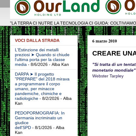
"LA TERRA CI NUTRE LA TECNOLOGIA CI GUIDA: COLTIVIAMO
6 marzo 2010
VOCI DALLA STRADA
L'Estinzione dei metalli
CREARE UNA
preziosi ➤ Quando si chiude
l'ultima porta per la classe
"Si tratta di un tent
media
- 8/6/2026
- Alba Kan
monetario mondiale"
DARPA ➤ Il progetto
Webster Tarpley
"PREPARE" del 2018 mirava
a programmare il corpo
umano, per minacce
pandemiche, chimiche e
radiologiche
- 8/2/2026
- Alba
Kan
PEDOPORMOGRAFIA: In
Germania incriminato un
giudice
dell'SPD
- 8/1/2026
- Alba
Kan