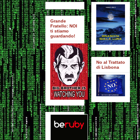
Grande
Fratello: NOI
ti stiamo
guardando!
No al Trattato
di Lisbona