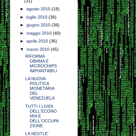
(31)
►
agosto 2010
(18)
►
luglio 2010
(36)
►
giugno 2010
(36)
►
maggio 2010
(40)
►
aprile 2010
(36)
▼
marzo 2010
(45)
RIFORMA
OBAMA E
MICROCHIPS
IMPIANTABILI
LA NUOVA
POLITICA
MONETARIA
DEL
VENEZUELA
TUTTI I LIVIDI
DELL'ECONO
MIA E
DELL'OCCUPA
ZIONE
LA NESTLE'