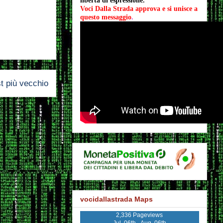
libertà di espressione.
Voci Dalla Strada approva e si unisce a 
questo messaggio
.
t più vecchio
vocidallastrada Maps
2,336 Pageviews
Jul. 06th - Aug. 06th