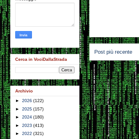
Post più recente
Cerca in VociDallaStrada
Archivio
►
2026
(122)
►
2025
(157)
►
2024
(180)
►
2023
(413)
►
2022
(321)