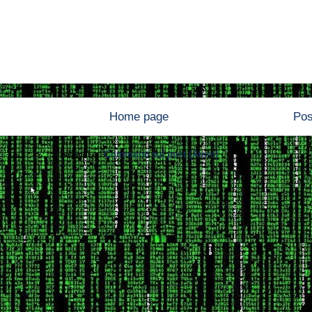
Home page
Pos
Iscriviti a:
Commenti sul post (Atom)