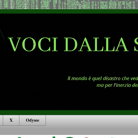
X
Odysee