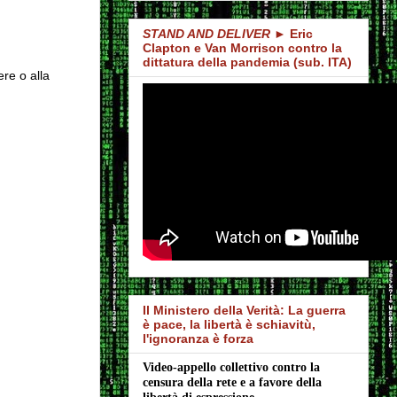
STAND AND DELIVER
► Eric
Clapton e Van Morrison contro la
dittatura della pandemia (sub. ITA)
ere o alla
Il Ministero della Verità: La guerra
è pace, la libertà è schiavitù,
l'ignoranza è forza
Video-appello collettivo contro la 
censura della rete e a favore della 