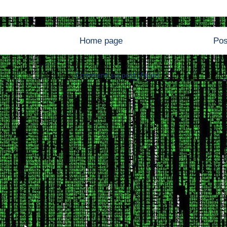
Home page
Pos
Iscriviti a:
Commenti sul post (Atom)