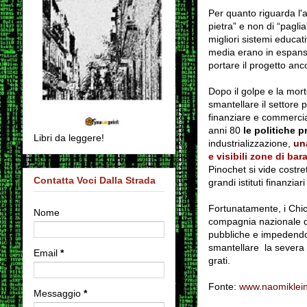
Per quanto riguarda l'a
pietra” e non di “pagli
migliori sistemi educati
media erano in espansio
portare il progetto anc
Dopo il golpe e la mort
smantellare il settore 
finanziare e commercial
anni 80
le politiche 
Libri da leggere!
industrializzazione,
un
e visibili zone di bar
Pinochet si vide costret
Contatta Voci Dalla Strada
grandi istituti finanzia
Fortunatamente, i Chic
Nome
compagnia nazionale di
pubbliche e impedendo 
smantellare la severa n
Email
*
grati.
Fonte:
www.naomiklein.
Messaggio
*