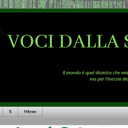
X
Odysee