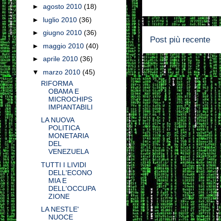
►
agosto 2010
(18)
►
luglio 2010
(36)
►
giugno 2010
(36)
Post più recente
►
maggio 2010
(40)
►
aprile 2010
(36)
▼
marzo 2010
(45)
RIFORMA
OBAMA E
MICROCHIPS
IMPIANTABILI
LA NUOVA
POLITICA
MONETARIA
DEL
VENEZUELA
TUTTI I LIVIDI
DELL'ECONO
MIA E
DELL'OCCUPA
ZIONE
LA NESTLE'
NUOCE