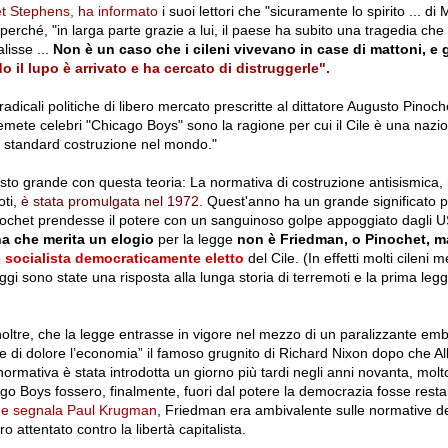
t Stephens, ha informato
i suoi lettori che "sicuramente lo spirito ... di
, perché, "in larga parte grazie a lui, il paese ha subito una tragedia che
lisse ...
Non è un caso che i cileni vivevano in case di mattoni, e gl
 il lupo è arrivato e ha cercato di distruggerle".
dicali politiche di libero mercato prescritte al dittatore Augusto Pinoch
temete celebri "Chicago Boys" sono la ragione per cui il Cile è una nazi
i standard costruzione nel mondo."
sto grande con questa teoria: La normativa di costruzione antisismica, 
oti,
è stata promulgata nel 1972.
Quest'anno ha un grande significato p
ochet prendesse il potere con un sanguinoso golpe appoggiato dagli U
na che merita un elogio
per la legge
non è Friedman, o Pinochet, m
e socialista democraticamente eletto
del Cile. (In effetti molti cileni 
gi sono state una risposta alla lunga storia di terremoti e la prima legg
inoltre, che la legge entrasse in vigore nel mezzo di un paralizzante em
e di dolore l’economia” il famoso grugnito di Richard Nixon dopo che Al
normativa è stata introdotta un giorno più tardi negli anni novanta, mo
ago Boys fossero, finalmente, fuori dal potere la democrazia fosse rest
e segnala Paul Krugman
, Friedman era ambivalente sulle normative de
 attentato contro la libertà capitalista.