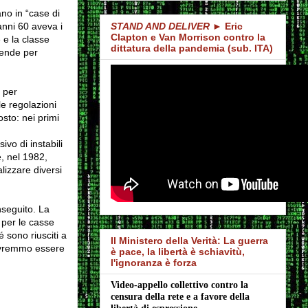
ano in “case di
anni 60 aveva i
STAND AND DELIVER
► Eric
Clapton e Van Morrison contro la
 e la classe
dittatura della pandemia (sub. ITA)
lende per
 per
le regolazioni
sto: nei primi
ivo di instabili
, nel 1982,
alizzare diversi
nseguito. La
 per le casse
sono riusciti a
Il Ministero della Verità: La guerra
 dovremmo essere
è pace, la libertà è schiavitù,
l'ignoranza è forza
Video-appello collettivo contro la 
censura della rete e a favore della 