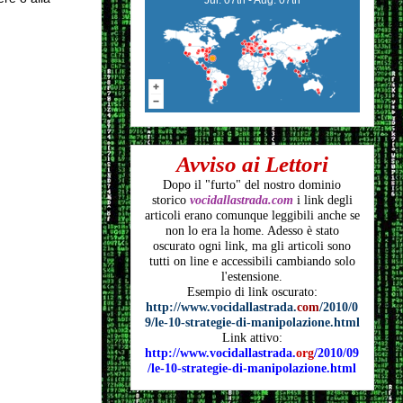
Avviso ai Lettori
Dopo il "furto" del nostro dominio
storico
vocidallastrada.com
i link degli
articoli
erano comunque leggibili anche se
non lo era la home. Adesso è stato
oscurato ogni link, ma gli articoli
sono
tutti on line e accessibili cambiando solo
l'estensione.
Esempio di link oscurato:
http://www.vocidallastrada.
com
/2010/0
9/le-10-strategie-di-manipolazione.html
Link attivo:
http://www.vocidallastrada.
org
/2010/09
/le-10-strategie-di-manipolazione.html