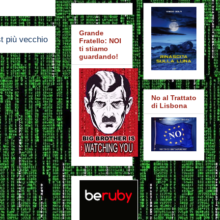
Grande
t più vecchio
Fratello: NOI
ti stiamo
guardando!
No al Trattato
di Lisbona