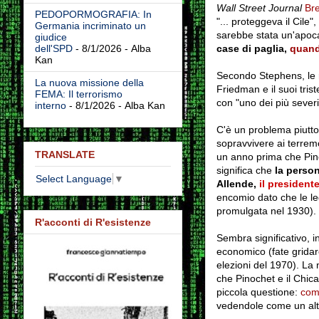
Wall Street Journal
Bre
PEDOPORMOGRAFIA: In
"... proteggeva il Cile"
Germania incriminato un
sarebbe stata un'apoca
giudice
case di paglia,
quando
dell'SPD
- 8/1/2026
- Alba
Kan
Secondo Stephens, le ra
La nuova missione della
Friedman e il suoi tris
FEMA: Il terrorismo
con "uno dei più sever
interno
- 8/1/2026
- Alba Kan
C'è un problema piutto
sopravvivere ai terrem
TRANSLATE
un anno prima che Pin
significa che
la perso
Select Language
▼
Allende,
il president
encomio dato che le leg
promulgata nel 1930).
R'acconti di R'esistenze
Sembra significativo, 
economico (fate gridar
elezioni del 1970). La 
che Pinochet e il Chic
piccola questione:
com
vedendole come un altro