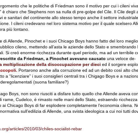
rgomento che le politiche di Friedman sono il motivo per cui i cileni viv
a” è chiaro che Stephens non sa nulla di pre-golpe del Cile. Il Cile degli 
vi e sanitari del continente allo stesso tempo anche il settore industriale
ne. I cileni credevano nel loro sistema motivo per il quale scelsero Al
ora più lontano.
e di Allende, Pinochet e i suoi
Chicago Boys
hanno fatto del loro meglio
pubblico cileno, mettendo all’asta le aziende dello Stato e smembrando 
i. Si creò enorme ricchezza durante quel periodo, ma ad un terribile co
prescritte da Friedman, a Pinochet
avevano causato
una veloce de-
a moltiplicazione della disoccupazione per dieci
ed il sorgere esplos
accopoli.
Portarono anche alla corruzione ed ad un debito così alto che
to a “licenziare” i suoi consiglieri centrali tra i Chigago Boys e a nazion
ri deregolamentati (suona familiare?)
ago Boys, non sono riusciti a disfare tutto quello che Allende aveva co
 rame, Cudelco, è rimasto nelle mani dello Stato, estraendo ricchezza
ai Chicago Boys di far esplodere completamente l’economia cilena. Né 
ormativa sull’edilizia di Allende, una svista ideologica a cui noi tutti
org/articles/2010/03/chiles-socialist-rebar