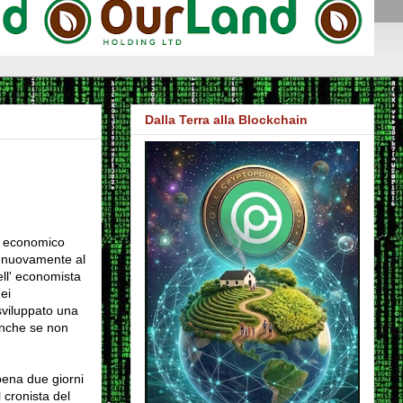
Dalla Terra alla Blockchain
o economico
o nuovamente al
ll' economista
ei
sviluppato una
anche se non
ena due giorni
 cronista del