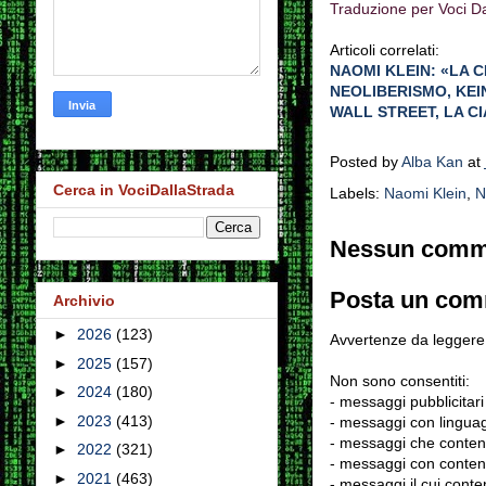
Traduzione per Voci Da
Articoli correlati:
NAOMI KLEIN: «LA C
NEOLIBERISMO, KEI
WALL STREET, LA CIA
Posted by
Alba Kan
at
Cerca in VociDallaStrada
Labels:
Naomi Klein
,
N
Nessun comm
Posta un co
Archivio
►
2026
(123)
Avvertenze da leggere 
►
2025
(157)
Non sono consentiti:
►
2024
(180)
- messaggi pubblicitari
►
2023
(413)
- messaggi con linguag
- messaggi che conten
►
2022
(321)
- messaggi con contenu
►
2021
(463)
- messaggi il cui conten