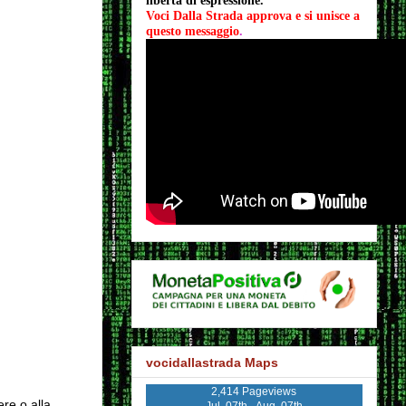
libertà di espressione.
Voci Dalla Strada approva e si unisce a 
questo messaggio
.
vocidallastrada Maps
2,414 Pageviews
ere o alla
Jul. 07th - Aug. 07th