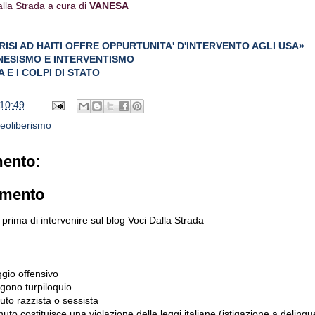
lla Strada a cura di
VANESA
RISI AD HAITI OFFRE OPPURTUNITA' D'INTERVENTO AGLI USA»
NESISMO E INTERVENTISMO
 E I COLPI DI STATO
10:49
eoliberismo
ento:
mmento
prima di intervenire sul blog Voci Dalla Strada
gio offensivo
gono turpiloquio
to razzista o sessista
uto costituisce una violazione delle leggi italiane (istigazione a delinqu