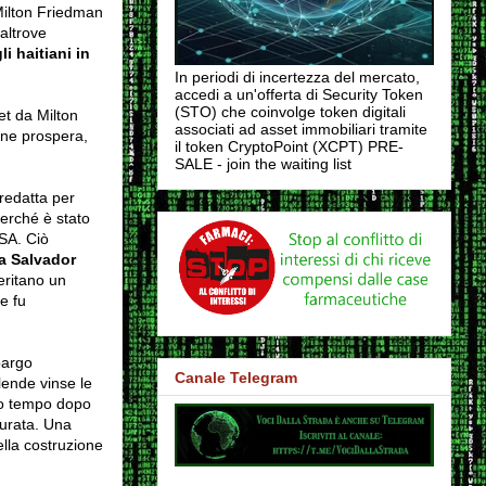
 Milton Friedman
 altrove
i haitiani in
In periodi di incertezza del mercato,
accedi a un'offerta di Security Token
(STO) che coinvolge token digitali
et da Milton
associati ad asset immobiliari tramite
one prospera,
il token CryptoPoint (XCPT) PRE-
SALE - join the waiting list
redatta per
erché è stato
SA. Ciò
a Salvador
meritano un
e fu
bargo
Canale Telegram
lende vinse le
lto tempo dopo
aurata. Una
lla costruzione