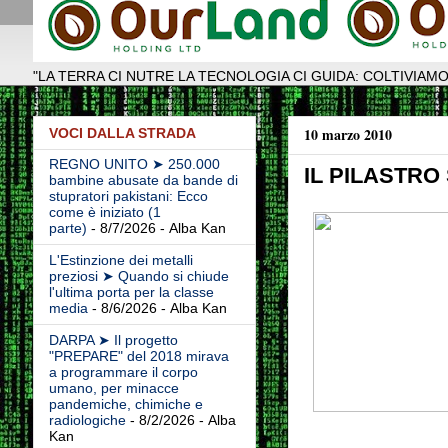
"LA TERRA CI NUTRE LA TECNOLOGIA CI GUIDA: COLTIVIAMO
10 marzo 2010
VOCI DALLA STRADA
REGNO UNITO ➤ 250.000
IL PILASTRO
bambine abusate da bande di
stupratori pakistani: Ecco
come è iniziato (1
parte)
- 8/7/2026
- Alba Kan
L'Estinzione dei metalli
preziosi ➤ Quando si chiude
l'ultima porta per la classe
media
- 8/6/2026
- Alba Kan
DARPA ➤ Il progetto
"PREPARE" del 2018 mirava
a programmare il corpo
umano, per minacce
pandemiche, chimiche e
radiologiche
- 8/2/2026
- Alba
Kan