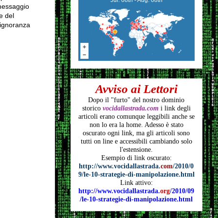
 messaggio
e del
'ignoranza
Avviso ai Lettori
Dopo il "furto" del nostro dominio
storico
vocidallastrada.com
i link degli
articoli
erano comunque leggibili anche se
non lo era la home. Adesso è stato
oscurato ogni link, ma gli articoli
sono
tutti on line e accessibili cambiando solo
l'estensione.
Esempio di link oscurato:
http://www.vocidallastrada.
com
/2010/0
9/le-10-strategie-di-manipolazione.html
Link attivo:
http://www.vocidallastrada.
org
/2010/09
/le-10-strategie-di-manipolazione.html