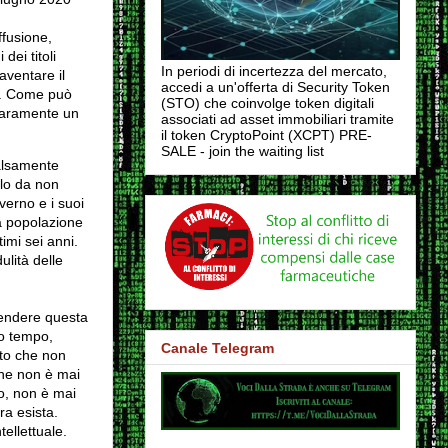
ffusione,
dei titoli
In periodi di incertezza del mercato,
aventare il
accedi a un'offerta di Security Token
o. Come può
(STO) che coinvolge token digitali
iaramente un
associati ad asset immobiliari tramite
il token CryptoPoint (XCPT) PRE-
SALE - join the waiting list
falsamente
lo da non
verno e i suoi
a popolazione
imi sei anni.
lità delle
rendere questa
to tempo,
Canale Telegram
ato che non
che non è mai
o, non è mai
ra esista.
ellettuale.