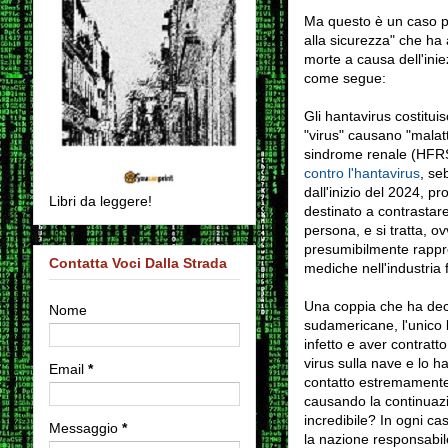
Ma questo è un caso p
alla sicurezza" che ha 
morte a causa dell'inie
come segue:
Gli hantavirus costitui
"virus" causano "mala
sindrome renale (HFRS).
contro l'hantavirus
, se
dall'inizio del 2024, p
Libri da leggere!
destinato a contrastar
persona, e si tratta, 
presumibilmente rappre
Contatta Voci Dalla Strada
mediche nell'industria
Una coppia che ha deci
Nome
sudamericane, l'unico l
infetto e aver contratt
virus sulla nave e lo h
Email
*
contatto estremamente 
causando la continuazi
incredibile? In ogni ca
Messaggio
*
la nazione responsabil