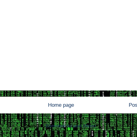
Home page
Pos
Iscriviti a:
Commenti sul post (Atom)