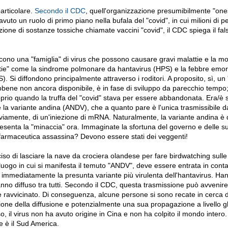
articolare.
Secondo il CDC
, quell'organizzazione presumibilmente "ones
avuto un ruolo di primo piano nella bufala del "covid", in cui milioni di 
zione di sostanze tossiche chiamate vaccini "covid", il CDC spiega il fal
scono una "famiglia" di virus che possono causare gravi malattie e la mo
ttie" come la sindrome polmonare da hantavirus (HPS) e la febbre emor
 Si diffondono principalmente attraverso i roditori. A proposito, sì, un
bbene non ancora disponibile, è in fase di sviluppo da parecchio tempo
roprio quando la truffa del "covid" stava per essere abbandonata. Era/è
e la variante andina (ANDV), che a quanto pare è l'unica trasmissibile 
ovviamente, di un'iniezione di mRNA. Naturalmente, la variante andina è 
senta la "minaccia" ora. Immaginate la sfortuna del governo e delle s
 farmaceutica assassina? Devono essere stati dei veggenti!
so di lasciare la nave da crociera olandese per fare birdwatching sull
uogo in cui si manifesta il temuto "ANDV", deve essere entrata in conta
o immediatamente la presunta variante più virulenta dell'hantavirus. Han
anno diffuso tra tutti. Secondo il CDC, questa trasmissione può avvenire
ravvicinato. Di conseguenza, alcune persone si sono recate in cerca d
one della diffusione e potenzialmente una sua propagazione a livello g
so, il virus non ha avuto origine in Cina e non ha colpito il mondo intero
e è il Sud America.