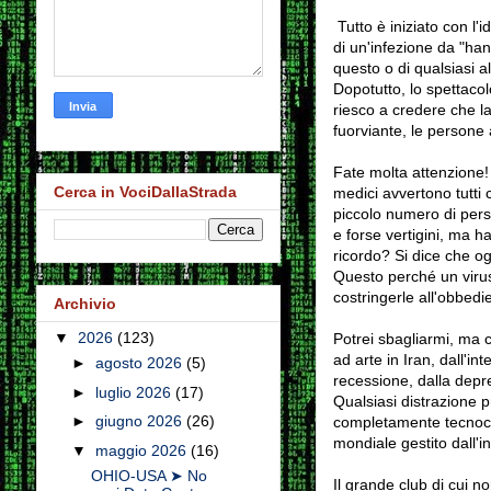
Tutto è iniziato con l
di un'infezione da "han
questo o di qualsiasi 
Dopotutto, lo spettaco
riesco a credere che l
fuorviante, le persone
Fate molta attenzione! 
Cerca in VociDallaStrada
medici avvertono tutti
piccolo numero di perso
e forse vertigini, ma h
ricordo? Si dice che ogn
Questo perché un viru
costringerle all'obbedi
Archivio
▼
2026
(123)
Potrei sbagliarmi, ma c
ad arte in Iran, dall'in
►
agosto 2026
(5)
recessione, dalla depre
►
luglio 2026
(17)
Qualsiasi distrazione p
►
giugno 2026
(26)
completamente tecnocra
mondiale gestito dall'in
▼
maggio 2026
(16)
OHIO-USA ➤ No
Il grande club di cui n