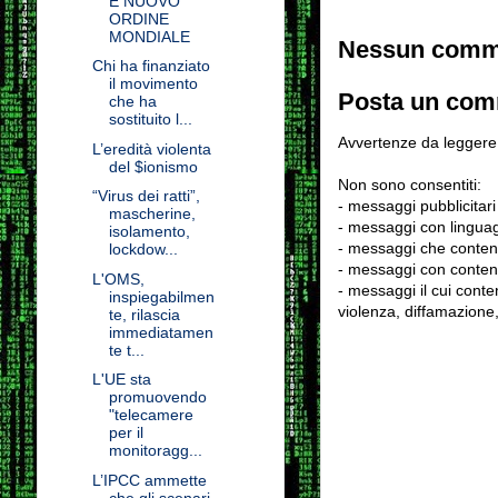
E NUOVO
ORDINE
MONDIALE
Nessun comm
Chi ha finanziato
il movimento
Posta un co
che ha
sostituito l...
Avvertenze da leggere 
L’eredità violenta
del $ionismo
Non sono consentiti:
“Virus dei ratti”,
- messaggi pubblicitari
mascherine,
- messaggi con linguag
isolamento,
- messaggi che conten
lockdow...
- messaggi con contenu
L'OMS,
- messaggi il cui conten
inspiegabilmen
violenza, diffamazione,
te, rilascia
immediatamen
te t...
L'UE sta
promuovendo
"telecamere
per il
monitoragg...
L’IPCC ammette
che gli scenari