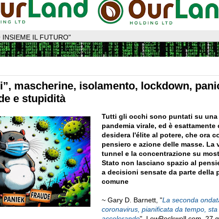
 INSIEME IL FUTURO"
tti”, mascherine, isolamento, lockdown, pani
e e stupidità
Tutti gli occhi sono puntati su una 
pandemia virale, ed è esattamente 
desidera l'élite al potere, che ora c
pensiero e azione delle masse. La 
tunnel e la concentrazione su mostr
Stato non lasciano spazio al pensie
a decisioni sensate da parte della
comune
~ Gary D. Barnett, "
La seconda ondata
coronavirus, pianificata da tempo, sta
accelerando
", LewRockwell.com, 27 