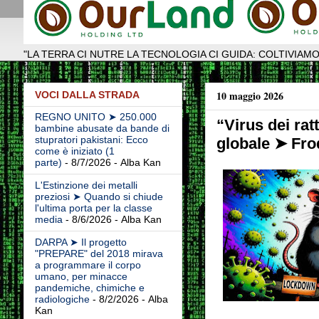
"LA TERRA CI NUTRE LA TECNOLOGIA CI GUIDA: COLTIVIAMO
10 maggio 2026
VOCI DALLA STRADA
REGNO UNITO ➤ 250.000
“Virus dei ra
bambine abusate da bande di
stupratori pakistani: Ecco
globale ➤ Frod
come è iniziato (1
parte)
- 8/7/2026
- Alba Kan
L'Estinzione dei metalli
preziosi ➤ Quando si chiude
l'ultima porta per la classe
media
- 8/6/2026
- Alba Kan
DARPA ➤ Il progetto
"PREPARE" del 2018 mirava
a programmare il corpo
umano, per minacce
pandemiche, chimiche e
radiologiche
- 8/2/2026
- Alba
Kan