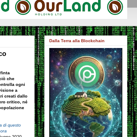
Dalla Terra alla Blockchain
co
finta
ciò che
ontrolla ogni
visione a
i creati dallo
ro critico, né
 popolazione
 di questo
 ora
giugno 2020