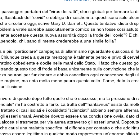
 passeggeri portatori del "virus dei ratti", sforzi globali per fermare la di
, flashback del "covid" e obbligo di mascherina: questi sono solo alcuni 
i che circolano oggi, scrive Gary D. Barnett. Questo tentativo idiota di sp
pidemia virale sarebbe assolutamente comico se non fosse così astut
ente accettare questa nuova assurdità dopo la frode del "covid"?
È ch
pendolo, chi, sano di mente crederebbe a una simile follia?
tima e più "particolare" campagna di allarmismo riguardante qualcosa di 
. Chiunque creda a questa menzogna è talmente perso e privo di cervel
attino obbediente e docile nelle mani dello Stato. Il fatto che questo go
trando questo tipo di frode si basa unicamente sulla convinzione che l
za neuroni per funzionare e abbia cancellato ogni conoscenza degli ult
 ragione, ma noto molta meno paura questa volta. Forse, data la credu
 un'illusione.
scrivere di questo dopo tutto quello che è successo, ma la pressione di 
ondiale" mi ha costretto a farlo. La truffa dell'"hantavirus" esiste da mol
rattato di casi isolati e i cosiddetti "scienziati" abbiano sempre afferm
a gli esseri umani. Avrebbe dovuto essere una conclusione ovvia, dato 
ualcosa si trasmetta per via aerea attraverso gli esseri umani. Dopotutt
 che causi una malattia specifica, si diffonda per contatto o che addirittu
 possa essere legittima in qualche modo rappresenta un'enorme sfida int