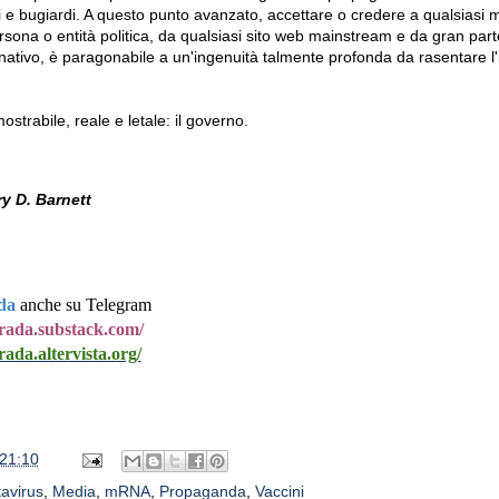
 e bugiardi. A questo punto avanzato, accettare o credere a qualsiasi
sona o entità politica, da qualsiasi sito web mainstream e da gran part
rnativo, è paragonabile a un'ingenuità talmente profonda da rasentare l
ostrabile, reale e letale: il governo.
y D. Barnett
da
anche su Telegram
strada.substack.com/
rada.altervista.org/
21:10
avirus
,
Media
,
mRNA
,
Propaganda
,
Vaccini