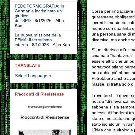
PEDOPORMOGRAFIA: In
Germania incriminato un
Corsa per rintracciare i
giudice
quarantena obbligatoria
dell'SPD
- 8/1/2026
- Alba
incredibilmente ridicol
Kan
mondo con una finta e
una persona sana di m
La nuova missione della
diversivo, ma anche sa
FEMA: Il terrorismo
interno
- 8/1/2026
- Alba Kan
Sì, mi riferisco all'ul
chiamato "hantavirus"
essere altro che un bur
TRANSLATE
portavoce stiano perpe
non abbia più abbastan
Select Language
▼
Potrebbero anche avere
masse, si tratta solo di
R'acconti di R'esistenze
Trovo terribile dover 
notizia "di rilevanza m
sebbene si sia sempre t
potesse diffondersi tr
stato dimostrato che q
stato isolato un "virus"
L'idea che la virologia