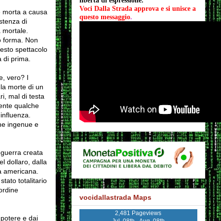
libertà di espressione.
Voci Dalla Strada approva e si unisce a 
e morta a causa
questo messaggio
.
stenza di
 mortale.
o forma. Non
esto spettacolo
 di prima.
e, vero? I
la morte di un
i, mal di testa
mente qualche
'influenza.
ne ingenue e
a guerra creata
el dollaro, dalla
ca americana.
tato totalitario
ordine
vocidallastrada Maps
2,481 Pageviews
 potere e dai
Jul. 08th - Aug. 08th