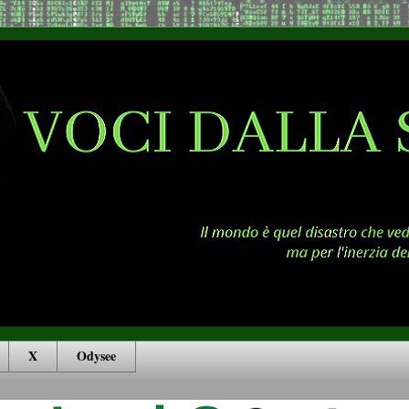
X
Odysee