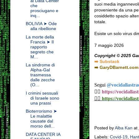
ai Data Center
suoi media ingannevoli
che
proveniente da una per
prosciugano e
inq...
cosiddetto spazio alte
totale.
BOLIVIA ➤ Ode
alla ribellione
Esiste un solo virus dim
La morte della
Francia ➤ Il
7 maggio 2026
rapporto
segreto che
Copyright © 2025 Gar
M...
➡️ Substack
La sindrome di
➡️ GaryDBarnett.com
Alpha-Gal
trasmessa
dalle zecche
Segui
@vocidallastra
(O...
👉🏼
https://vocidalla
I crimini sessuali
di Israele sono
👉🏼
https://vocidallast
una prassi
Bioterrorismo ➤
Le malattie
causate dal
morso dell...
Posted by
Alba Kan
at
DATA CENTER IA
Labels:
Covid-19
,
Hant