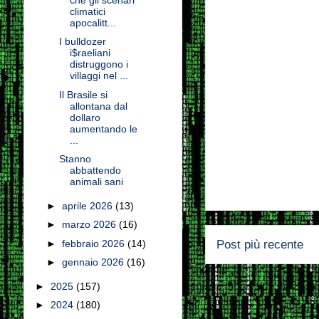
climatici
apocalitt...
I bulldozer
i$raeliani
distruggono i
villaggi nel ...
Il Brasile si
allontana dal
dollaro
aumentando le
...
Stanno
abbattendo
animali sani
►
aprile 2026
(13)
►
marzo 2026
(16)
Post più recente
►
febbraio 2026
(14)
►
gennaio 2026
(16)
►
2025
(157)
►
2024
(180)