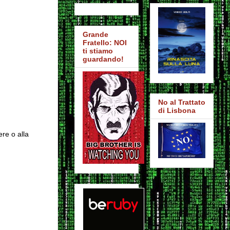
Grande
Fratello: NOI
ti stiamo
guardando!
No al Trattato
di Lisbona
ere o alla