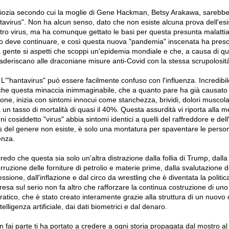
'idiozia secondo cui la moglie di Gene Hackman, Betsy Arakawa, sarebb
tavirus". Non ha alcun senso, dato che non esiste alcuna prova dell'esi
altro virus, ma ha comunque gettato le basi per questa presunta malattia
lo deve continuare, e così questa nuova "pandemia" inscenata ha pres
a gente si aspetti che scoppi un'epidemia mondiale e che, a causa di qu
 aderiscano alle draconiane misure anti-Covid con la stessa scrupolosità
L'"hantavirus" può essere facilmente confuso con l'influenza. Incredibil
 che questa minaccia inimmaginabile, che a quanto pare ha già causato 
ne, inizia con sintomi innocui come stanchezza, brividi, dolori muscolar
a un tasso di mortalità di quasi il 40%. Questa assurdità vi riporta alla 
i cosiddetto "virus" abbia sintomi identici a quelli del raffreddore e dell
s del genere non esiste, è solo una montatura per spaventare le perso
enza.
redo che questa sia solo un'altra distrazione dalla follia di Trump, dall
terruzione delle forniture di petrolio e materie prime, dalla svalutazione d
ssione, dall'inflazione e dal circo da wrestling che è diventata la politi
resa sul serio non fa altro che rafforzare la continua costruzione di uno s
tico, che è stato creato interamente grazie alla struttura di un nuovo 
telligenza artificiale, dai dati biometrici e dal denaro.
on fai parte ti ha portato a credere a ogni storia propagata dal mostro al