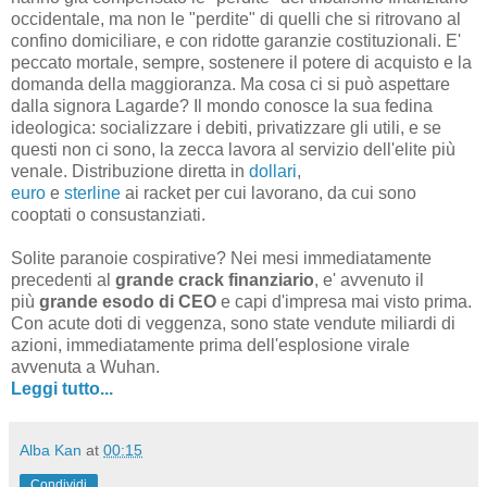
occidentale, ma non le "perdite" di quelli che si ritrovano al
confino domiciliare, e con ridotte garanzie costituzionali. E'
peccato mortale, sempre, sostenere il potere di acquisto e la
domanda della maggioranza. Ma cosa ci si può aspettare
dalla signora Lagarde? Il mondo conosce la sua fedina
ideologica: socializzare i debiti, privatizzare gli utili, e se
questi non ci sono, la zecca lavora al servizio dell'elite più
venale. Distribuzione diretta in
dollari
,
euro
e
sterline
ai racket per cui lavorano, da cui sono
cooptati o consustanziati.
Solite paranoie cospirative? Nei mesi immediatamente
precedenti al
grande crack finanziario
, e' avvenuto il
più
grande esodo di CEO
e capi d'impresa mai visto prima.
Con acute doti di veggenza, sono state vendute miliardi di
azioni, immediatamente prima dell'esplosione virale
avvenuta a Wuhan.
Leggi tutto...
Alba Kan
at
00:15
Condividi