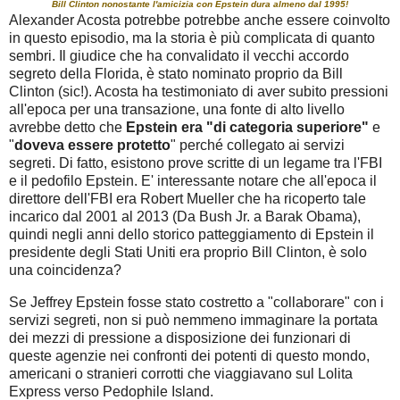
Bill Clinton nonostante l'amicizia con Epstein dura almeno dal 1995!
Alexander Acosta potrebbe potrebbe anche essere coinvolto
in questo episodio, ma la storia è più complicata di quanto
sembri. Il giudice che ha convalidato il vecchi accordo
segreto della Florida, è stato nominato proprio da Bill
Clinton (sic!). Acosta ha testimoniato di aver subito pressioni
all'epoca per una transazione, una fonte di alto livello
avrebbe detto che
Epstein era "di categoria superiore"
e
"
doveva essere protetto
" perché collegato ai servizi
segreti.
Di fatto, esistono prove scritte di un legame tra l'FBI
e il pedofilo Epstein.
E' interessante notare che all'epoca il
direttore dell'FBI era Robert Mueller che ha ricoperto tale
incarico dal 2001 al 2013 (Da Bush Jr. a Barak Obama),
quindi negli anni dello storico patteggiamento di Epstein il
presidente degli Stati Uniti era proprio Bill Clinton, è solo
una coincidenza?
Se Jeffrey Epstein fosse stato costretto a "collaborare" con i
servizi segreti, non si può nemmeno immaginare la portata
dei mezzi di pressione a disposizione dei funzionari di
queste agenzie nei confronti dei potenti di questo mondo,
americani o stranieri corrotti che viaggiavano sul Lolita
Express verso Pedophile Island.