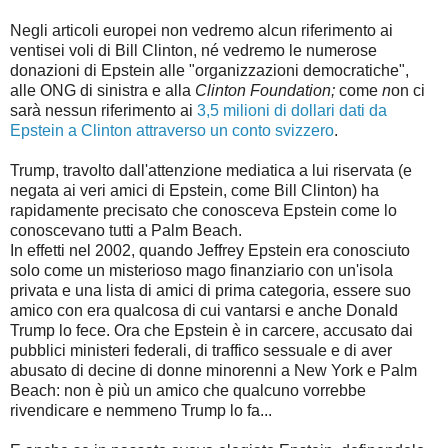
Negli articoli europei non vedremo alcun riferimento ai
ventisei voli di Bill Clinton, né vedremo le numerose
donazioni di Epstein alle "organizzazioni democratiche",
alle ONG di sinistra e alla
Clinton Foundation;
come
n
on ci
sarà nessun riferimento ai
3,5 milioni di dollari dati da
Epstein a Clinton attraverso un conto svizzero
.
Trump, travolto dall'attenzione mediatica a lui riservata (e
negata ai veri amici di Epstein, come Bill Clinton) ha
rapidamente precisato che conosceva Epstein come lo
conoscevano tutti a Palm Beach.
In effetti nel 2002, quando Jeffrey Epstein era conosciuto
solo come un misterioso mago finanziario con un'isola
privata e una lista di amici di prima categoria, essere suo
amico con era qualcosa di cui vantarsi e anche Donald
Trump lo fece. Ora che Epstein è in carcere, accusato dai
pubblici ministeri federali, di traffico sessuale e di aver
abusato di decine di donne minorenni a New York e Palm
Beach: non è più un amico che qualcuno vorrebbe
rivendicare e nemmeno Trump lo fa...