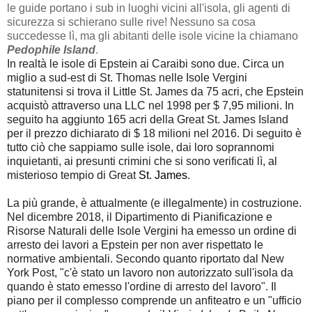
le guide portano i sub in luoghi vicini all'isola, gli agenti di
sicurezza si schierano sulle rive!
Nessuno sa cosa
succedesse lì, ma gli abitanti delle isole vicine la chiamano
Pedophile Island
.
In realtà le isole di Epstein ai Caraibi sono due. Circa un
miglio a sud-est di St. Thomas nelle Isole Vergini
statunitensi si trova il Little St. James da 75 acri, che Epstein
acquistò attraverso una LLC nel 1998 per $ 7,95 milioni. In
seguito ha aggiunto 165 acri della Great St. James Island
per il prezzo dichiarato di $ 18 milioni nel 2016. Di seguito è
tutto ciò che sappiamo sulle isole, dai loro soprann
omi
inquietanti, ai presunti crimini che si sono verificati lì, al
misterioso tempio di Great
St. James
.
La più grande, è attualmente (e illegalmente) in costruzione.
Nel dicembre 2018, il Dipartimento di Pianificazione e
Risorse Naturali delle Isole Vergini ha emesso un ordine di
arresto dei lavori a Epstein per non aver rispettato le
normative ambientali. Secondo quanto riportato dal New
York Post, "c'è stato un lavoro non autorizzato sull'isola da
quando è stato emesso l'ordine di arresto del lavoro". Il
piano per il complesso comprende un anfiteatro e un "ufficio