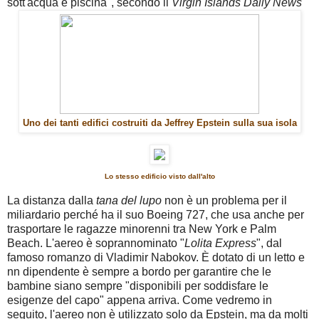
sott'acqua e piscina", secondo il
Virgin Islands Daily News
Uno dei tanti edifici costruiti da Jeffrey Epstein sulla sua isola
Lo stesso edificio visto dall'alto
La distanza dalla
tana del lupo
non è un problema per il
miliardario perché ha il suo Boeing 727, che usa anche per
trasportare le ragazze minorenni tra New York e Palm
Beach. L'aereo è soprannominato "
Lolita Express
", dal
famoso romanzo di
Vladimir Nabokov
.
È dotato di un letto e
nn dipendente è sempre a bordo per garantire che le
bambine siano sempre "disponibili per soddisfare le
esigenze del capo"
appena arriva. Come vedremo in
seguito, l'aereo non è utilizzato solo da Epstein, ma da molti