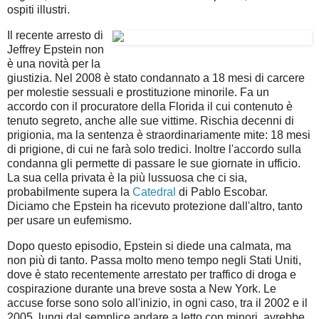
ospiti illustri.
Il recente arresto di
Jeffrey Epstein non
è una novità per la
giustizia.
Nel 2008
è stato condannato
a 18 mesi di carcere
per
molestie sessuali
e prostituzione minorile.
Fa un
accordo con il procuratore della Florida il cui contenuto è
tenuto segreto, anche alle sue vittime. Rischia
decenni di
prigionia, ma la sentenza è straordinariamente mite: 18 mesi
di prigione, di cui ne farà solo tredici. Inoltre l'accordo sulla
condanna gli permette di passare le sue giornate in ufficio.
La sua cella privata è la più lussuosa che ci sia,
probabilmente supera la
Catedral
di Pablo Escobar.
Diciamo che Epstein ha ricevuto protezione dall'altro, tanto
per usare un eufemismo.
Dopo questo episodio, Epstein si diede una calmata, ma
non più di tanto.
Passa molto meno tempo negli Stati Uniti,
dove è stato recentemente arrestato per traffico di droga e
cospirazione durante una breve sosta a New York.
Le
accuse forse sono solo all'inizio, in ogni caso, tra il 2002 e il
2005, lungi dal semplice andare a letto con minori, avrebbe