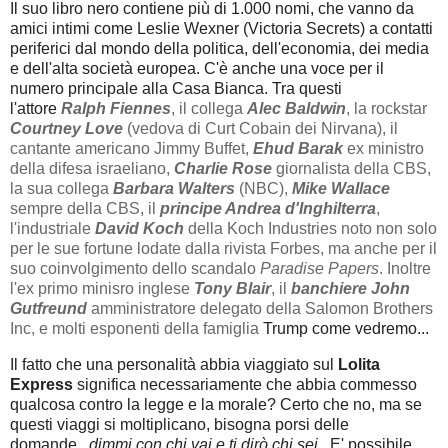
Il suo libro nero contiene più di 1.000 nomi, che vanno da
amici intimi come Leslie Wexner (Victoria Secrets) a contatti
periferici dal mondo della politica, dell'economia, dei media
e dell'alta società europea. C'è anche una voce per il
numero principale alla Casa Bianca.
Tra questi
l'attore
Ralph Fiennes
, il collega
Alec Baldwin
, la rockstar
Courtney Love
(vedova di Curt Cobain dei Nirvana), il
cantante americano Jimmy Buffet,
Ehud Barak
ex ministro
della difesa israeliano,
Charlie Rose
giornalista della CBS,
la sua collega
Barbara Walters
(NBC),
Mike Wallace
sempre della CBS, il
principe Andrea d'Inghilterra
,
l'industriale
David Koch
della Koch Industries noto non solo
per le sue fortune lodate dalla rivista Forbes, ma anche per il
suo coinvolgimento dello scandalo
Paradise Papers
. Inoltre
l'ex primo minisro inglese
Tony Blair
, il
banchiere John
Gutfreund
amministratore delegato della Salomon Brothers
Inc, e molti esponenti della famiglia
Trump come vedremo...
Il fatto che una personalità abbia viaggiato sul
Lolita
Express
significa necessariamente che abbia commesso
qualcosa contro la legge e la morale? Certo che no, ma se
questi viaggi si moltiplicano, bisogna porsi delle
domande...
dimmi con chi vai e ti dirò chi sei...
E' possibile