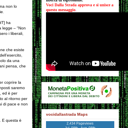
libertà di espressione.
Voci Dalla Strada approva e si unisce a 
 ma non lo
questo messaggio
.
ie.
dT
] ha
la legge – “Non
ro i liberali,
one che esiste
dell’esercito,
 solo da una
iani pensa, che
r coprire la
amposti saremo
, ed è per
o al ritorno per
ui di pace e non
vocidallastrada Maps
o. E questa è
2,434 Pageviews
Jul. 08th - Aug. 08th