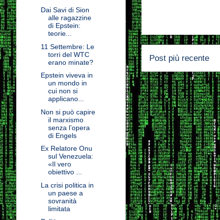
Dai Savi di Sion
alle ragazzine
di Epstein:
teorie...
11 Settembre: Le
torri del WTC
Post più recente
erano minate?
Epstein viveva in
un mondo in
cui non si
applicano...
Non si può capire
il marxismo
senza l’opera
di Engels
Ex Relatore Onu
sul Venezuela:
«Il vero
obiettivo ...
La crisi politica in
un paese a
sovranità
limitata