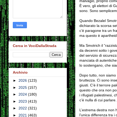
malvagio, proprio com
È vero, gli elettori di
sono. Sono semplicemen
Quando Bezalel Smotri
dichiarato la scorsa se
c’è paragone tra un fra
ma questo è apartheid
Ma Smotrich il “razzist
Cerca in VociDallaStrada
da decenni sotto i gover
del servizio di sicurezz
manciata di autentiche 
lo sostengano, che siano
Archivio
Dopo tutto, non siamo 
bruttezza. Ci sono ins
►
2026
(123)
giusti. C’è il terrore 
►
2025
(157)
questo che ora non poss
►
2024
(180)
i rifugiati palestinesi
c’è nulla di cui parlare.
►
2023
(413)
►
2022
(321)
L’estrema destra non ha
l’unica differenza tra i 
►
2021
(463)