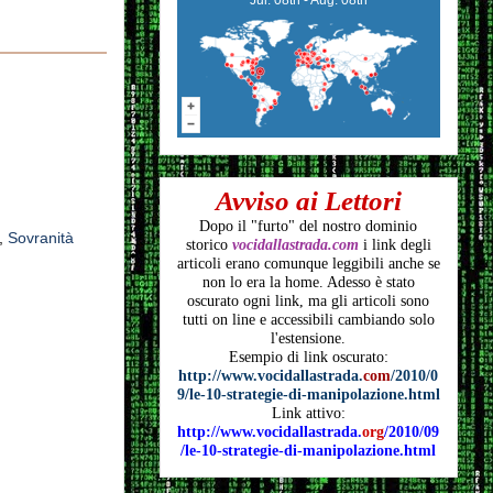
Avviso ai Lettori
Dopo il "furto" del nostro dominio
,
Sovranità
storico
vocidallastrada.com
i link degli
articoli
erano comunque leggibili anche se
non lo era la home. Adesso è stato
oscurato ogni link, ma gli articoli
sono
tutti on line e accessibili cambiando solo
l'estensione.
Esempio di link oscurato:
http://www.vocidallastrada.
com
/2010/0
9/le-10-strategie-di-manipolazione.html
Link attivo:
http://www.vocidallastrada.
org
/2010/09
/le-10-strategie-di-manipolazione.html