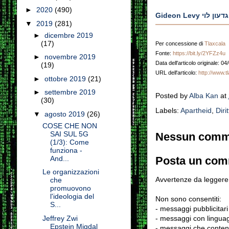
►
2020
(490)
Gideon Levy י
▼
2019
(281)
►
dicembre 2019
(17)
Per concessione di
Tlaxcala
Fonte:
https://bit.ly/2YFZz4u
►
novembre 2019
Data dell'articolo originale: 0
(19)
URL dell'articolo:
http://www.t
►
ottobre 2019
(21)
►
settembre 2019
Posted by
Alba Kan
at
(30)
Labels:
Apartheid
,
Dirit
▼
agosto 2019
(26)
COSE CHE NON
SAI SUL 5G
Nessun comm
(1/3): Come
funziona -
Posta un co
And...
Le organizzazioni
Avvertenze da leggere 
che
promuovono
l'ideologia del
Non sono consentiti:
S...
- messaggi pubblicitari
- messaggi con linguag
Jeffrey Zwi
Epstein Migdal
- messaggi che conten