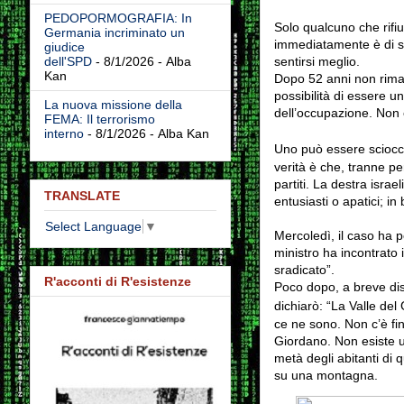
PEDOPORMOGRAFIA: In
Solo qualcuno che rifiu
Germania incriminato un
immediatamente è di sini
giudice
sentirsi meglio.
dell'SPD
- 8/1/2026
- Alba
Kan
Dopo 52 anni non riman
possibilità di essere u
La nuova missione della
dell’occupazione. Non 
FEMA: Il terrorismo
interno
- 8/1/2026
- Alba Kan
Uno può essere sciocc
verità è che, tranne per
partiti. La destra israe
TRANSLATE
entusiasti o apatici; i
Select Language
▼
Mercoledì, il caso ha 
ministro ha incontrato
sradicato”.
R'acconti di R'esistenze
Poco dopo, a breve dis
dichiarò: “La Valle del
ce ne sono. Non c’è fin
Giordano. Non esiste un
metà degli abitanti di 
su una montagna.