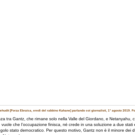
hudit [Forza Ebraica, eredi del rabbino Kahane] parlando coi giornalisti, 1° agosto 2019. Fot
nza tra Gantz, che rimane solo nella Valle del Giordano, e Netanyahu, 
 vuole che l’occupazione finisca, né crede in una soluzione a due stat
ngolo stato democratico. Per questo motivo, Gantz non è il minore dei d