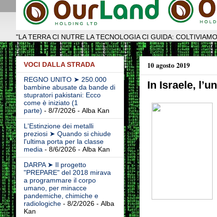
"LA TERRA CI NUTRE LA TECNOLOGIA CI GUIDA: COLTIVIAMO
10 agosto 2019
VOCI DALLA STRADA
REGNO UNITO ➤ 250.000
In Israele, l’
bambine abusate da bande di
stupratori pakistani: Ecco
come è iniziato (1
parte)
- 8/7/2026
- Alba Kan
L'Estinzione dei metalli
preziosi ➤ Quando si chiude
l'ultima porta per la classe
media
- 8/6/2026
- Alba Kan
DARPA ➤ Il progetto
"PREPARE" del 2018 mirava
a programmare il corpo
umano, per minacce
pandemiche, chimiche e
radiologiche
- 8/2/2026
- Alba
Kan