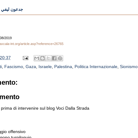
جدعون ليفي גדעון לו
4/08/2019
laxcala-int.org/article.asp?reference=26765
20:37
ti
,
Fascismo
,
Gaza
,
Israele
,
Palestina
,
Politica Internazionale
,
Sionismo
ento:
mmento
prima di intervenire sul blog Voci Dalla Strada
gio offensivo
gono turpiloquio