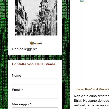
Libri da leggere!
Contatta Voci Dalla Strada
Nome
Email
*
Itamar Ben-Gvir di Otzma Ye
Non c’è alcuna differe
Efrat. Nessuno dei due
Messaggio
*
naturalmente, in un si