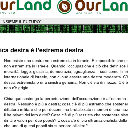
 INSIEME IL FUTURO"
unica destra è l’estrema destra
Non esiste una destra non estremista in Israele. È impossibile che e
non estremista in Israele. Quando l’occupazione è ciò che definisce i
moralità, legge, giustizia, democrazia, uguaglianza – così come l’i
internazionale di Israele, non ci può essere una destra moderata. C’
destra estremista o una sinistra genuina. Non c’è via di mezzo. C’è 
non c’è grigio.
Chiunque sostenga la perpetuazione dell’occupazione è all’estrema
destra. Nessuno è più a destra; cosa c’è di più estremo che sostene
dittatura militare che per decenni ha brutalizzato i membri di una na
li ha privati ​​dei loro diritti? Cosa c’è di più razzista che sostenere sis
diritti e valori per due popoli? E cosa c’è di più ultranazionalista dell
che uno di questi popoli sia superiore all’altro?