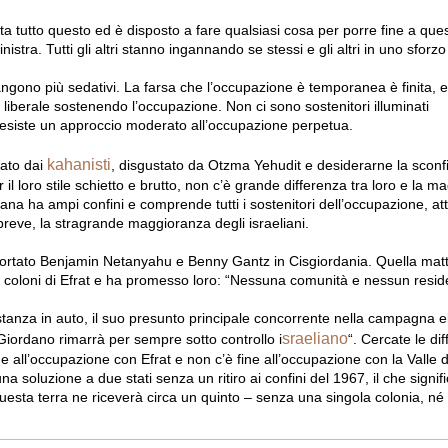
ta tutto questo ed è disposto a fare qualsiasi cosa per porre fine a que
stra. Tutti gli altri stanno ingannando se stessi e gli altri in uno sforzo
gono più sedativi. La farsa che l’occupazione è temporanea è finita, e
n liberale sostenendo l’occupazione. Non ci sono sostenitori illuminati
esiste un approccio moderato all’occupazione perpetua.
kahanisti
ato dai
, disgustato da Otzma Yehudit e desiderarne la sconfi
 il loro stile schietto e brutto, non c’è grande differenza tra loro e la m
liana ha ampi confini e comprende tutti i sostenitori dell’occupazione, atti
n breve, la stragrande maggioranza degli israeliani.
portato Benjamin Netanyahu e Benny Gantz in Cisgiordania. Quella matti
 i coloni di Efrat e ha promesso loro: “Nessuna comunità e nessun resi
tanza in auto, il suo presunto principale concorrente nella campagna el
sraeliano
 Giordano rimarrà per sempre sotto controllo i
“. Cercate le di
e all’occupazione con Efrat e non c’è fine all’occupazione con la Valle d
a soluzione a due stati senza un ritiro ai confini del 1967, il che signifi
questa terra ne riceverà circa un quinto – senza una singola colonia, né 