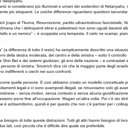
e Netanyahu.
 Gantz si considerano più illuminati e umani dei sostenitori di Netanyahu,
te più eloquenti. Le uniche differenze riguardano questioni secondar
ch [
capo di Tkuma, Resurrezione, partito ultraortodosso fascistoide, N
ttimana che i delinquenti ebrei e palestinesi non sono uguali davanti al
tello e un nemico” – è scoppiata una tempesta. Il cielo ne scampi, pianse
.
a” (a differenza di tutto il resto) ha semplicemente descritto una situazi
ni della destra moderata, del centro e della sinistra – sotto il controllo 
a Shin Bet e dei sistemi giudiziari, gli eroi della nazione – e contrastati
persone di sinistra. Smotrich dice ciò che la maggior parte degli israel
 indifferenti o ciechi nei suoi confronti.
come quelle persone. E così abbiamo creato un modello concettuale pe
ediamenti legali e ci sono avamposti illegali; se rimuoviamo solo gli av
palestinese – senza motivo, senza contesto e senza alcuna giustificazione
iamo porre fine all’occupazione. Magari un’altra volta. Poi c’è sto diritt
, che è antisemitismo, quindi è per questo che non c’è partner per i colloq
 bisogno di tutte queste distrazioni. Tutti gli altri hanno bisogno di lor
due lati, così piccola che è difficile dire quale sia preferibile.