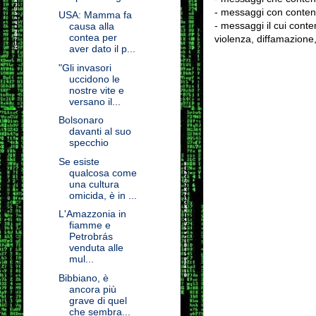
- messaggi con contenu
USA: Mamma fa
- messaggi il cui conten
causa alla
contea per
violenza, diffamazione,
aver dato il p...
"Gli invasori
uccidono le
nostre vite e
versano il...
Bolsonaro
davanti al suo
specchio
Se esiste
qualcosa come
una cultura
omicida, è in ...
L'Amazzonia in
fiamme e
Petrobrás
venduta alle
mul...
Bibbiano, è
ancora più
grave di quel
che sembra...