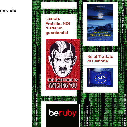
ere o alla
Grande
Fratello: NOI
ti stiamo
guardando!
No al Trattato
di Lisbona