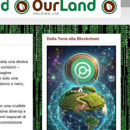
Dalla Terra alla Blockchain
sista una destra
 contorni –
mmagine
è solo una
bianco o nero,
re una crudele
zione diversa e
temi separati di
a convinzione