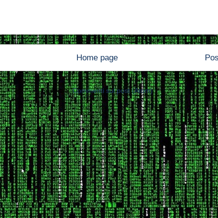
Home page
Pos
Iscriviti a:
Commenti sul post (Atom)