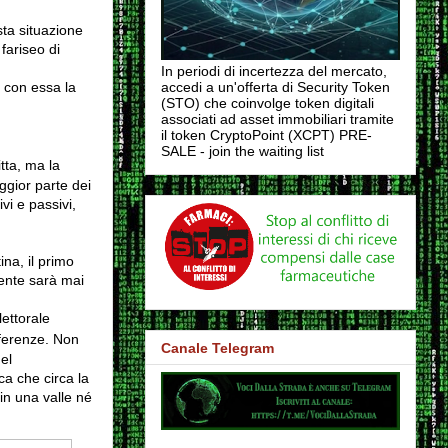
sta situazione
 fariseo di
In periodi di incertezza del mercato,
 con essa la
accedi a un'offerta di Security Token
(STO) che coinvolge token digitali
associati ad asset immobiliari tramite
il token CryptoPoint (XCPT) PRE-
SALE - join the waiting list
tta, ma la
aggior parte dei
vi e passivi,
na, il primo
dente sarà mai
ettorale
fferenze. Non
Canale Telegram
el
ca che circa la
in una valle né