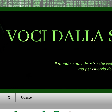
X
Odysee