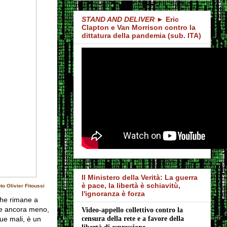
STAND AND DELIVER
► Eric
Clapton e Van Morrison contro la
dittatura della pandemia (sub. ITA)
Il Ministero della Verità: La guerra
è pace, la libertà è schiavitù,
o Olivier Fitoussi
l'ignoranza è forza
che rimane a
i e ancora meno,
Video-appello collettivo contro la 
ue mali, è un
censura della rete e a favore della 