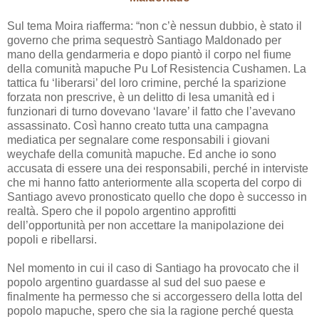
Sul tema Moira riafferma: “non c’è nessun dubbio, è stato il
governo che prima sequestrò Santiago Maldonado per
mano della gendarmeria e dopo piantò il corpo nel fiume
della comunità mapuche Pu Lof Resistencia Cushamen. La
tattica fu ‘liberarsi’ del loro crimine, perché la sparizione
forzata non prescrive, è un delitto di lesa umanità ed i
funzionari di turno dovevano ‘lavare’ il fatto che l’avevano
assassinato. Così hanno creato tutta una campagna
mediatica per segnalare come responsabili i giovani
weychafe della comunità mapuche. Ed anche io sono
accusata di essere una dei responsabili, perché in interviste
che mi hanno fatto anteriormente alla scoperta del corpo di
Santiago avevo pronosticato quello che dopo è successo in
realtà. Spero che il popolo argentino approfitti
dell’opportunità per non accettare la manipolazione dei
popoli e ribellarsi.
Nel momento in cui il caso di Santiago ha provocato che il
popolo argentino guardasse al sud del suo paese e
finalmente ha permesso che si accorgessero della lotta del
popolo mapuche, spero che sia la ragione perché questa