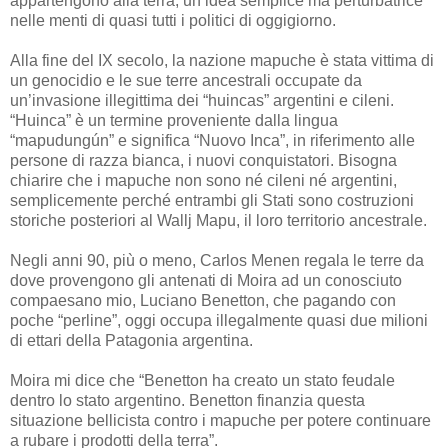
appartengono alla terra, un’idea semplice ma perturbatrice
nelle menti di quasi tutti i politici di oggigiorno.
Alla fine del IX secolo, la nazione mapuche è stata vittima di
un genocidio e le sue terre ancestrali occupate da
un’invasione illegittima dei “huincas” argentini e cileni.
“Huinca” è un termine proveniente dalla lingua
“mapudungún” e significa “Nuovo Inca”, in riferimento alle
persone di razza bianca, i nuovi conquistatori. Bisogna
chiarire che i mapuche non sono né cileni né argentini,
semplicemente perché entrambi gli Stati sono costruzioni
storiche posteriori al Wallj Mapu, il loro territorio ancestrale.
Negli anni 90, più o meno, Carlos Menen regala le terre da
dove provengono gli antenati di Moira ad un conosciuto
compaesano mio, Luciano Benetton, che pagando con
poche “perline”, oggi occupa illegalmente quasi due milioni
di ettari della Patagonia argentina.
Moira mi dice che “Benetton ha creato un stato feudale
dentro lo stato argentino. Benetton finanzia questa
situazione bellicista contro i mapuche per potere continuare
a rubare i prodotti della terra”.