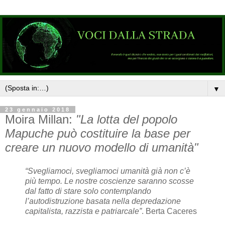
▼
23 gennaio 2018
Moira Millan:
"La lotta del popolo
Mapuche può costituire la base per
creare un nuovo modello di umanità"
“Svegliamoci, svegliamoci umanità già non c’è
più tempo. Le nostre coscienze saranno scosse
dal fatto di stare solo contemplando
l’autodistruzione basata nella depredazione
capitalista, razzista e patriarcale”
. Berta Caceres