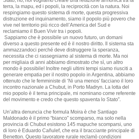
Stato, no, noi vogliamo creare una relazione armonica tra la
terra, la mapu, ed i popoli, la reciprocità con la natura. Noi
respingiamo questo sistema di morte, questa progressiva
distruzione ed inquinamento, siamo il popolo più povero che
vive nel territorio più ricco dell’America del Sud e
reclamiamo il Buen Vivir tra i popoli.
Sappiamo che è possibile un nuovo futuro, un domani
diverso a questo presente ed è il nostro diritto. Il sistema sta
ammazzandoci perché deve distruggere la speranza,
necessita che ci rassegniamo al sistema di morte. Ma noi
per migliaia di anni abbiamo dimostrato che sì, un altro
mondo è possibile! Inoltre negli ultimi tempi siamo riusciti a
generare empatia per il nostro popolo in Argentina, abbiamo
ottenuto che le femministe di ‘Ni una menos’ facciano il loro
incontro nazionale a Chubut, in Porto Madryn. La lotta del
mio popolo è il tema principale, mi nominano come referente
del movimento e credo che questo spaventa lo Stato”.
Un’altra denuncia che formula Moira è che Santiago
Maldonado è il primo “bianco” scomparso, ma solo nella
provincia di Chubut esistono 145 mapuche scomparsi, uno
di loro è Eduardo Cañulef, che era il bracciante principale di
Benetton. Questo lavoratore rurale reclamò condizioni