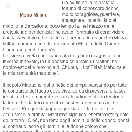
Ho avuto nella mia vita la
fortuna di conoscere donne
molto coraggiose, guerriere,
Moira Millán
impegnate, lottatrici fino al
midollo: a Barcellona, poco tempo fa, nel mezzo delle
proteste indipendentiste, ho avuto l’orgoglio di condividere
con la weychafe (che significa guerriera in mapuche) Moira
Millan, coordinatrice del movimento Marcia delle Donne
Originarie per il Buen Vivir.
Lei stessa rivela che “sono nata un giorno di agosto in un
inverno innevato, in un paesino chiamato El Maiten, nel
nordovest della provincia di Chubut, il Lof Pillañ Mahuiza è
la mia comunità mapuche”.
Il popolo Mapuche, dalla notte dei tempi, passando per tutte
le conquiste del luogo dove vive, cerca di preservare la sua
identità, che comprende le sue abitudini ed il suo territorio,
la terra che dà loro non solo il sostentamento ma anche
l’essere. Per questo popolo, questa è la forma in cui si
acquisisce la dignità. Mapuche significa letteralmente “gente
della terra”. Cioè, non terra degli uomini e delle donne, bensì
al contrario: sono gli uomini e le donne coloro che