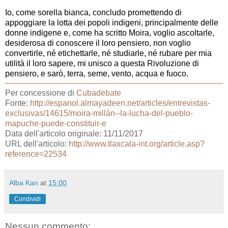
Io, come sorella bianca, concludo promettendo di
appoggiare la lotta dei popoli indigeni, principalmente delle
donne indigene e, come ha scritto Moira, voglio ascoltarle,
desiderosa di conoscere il loro pensiero, non voglio
convertirle, né etichettarle, né studiarle, né rubare per mia
utilità il loro sapere, mi unisco a questa Rivoluzione di
pensiero, e sarò, terra, seme, vento, acqua e fuoco.
Per concessione di
Cubadebate
Fonte:
http://espanol.almayadeen.net/articles/entrevistas-
exclusivas/14615/moira-millán--la-lucha-del-pueblo-
mapuche-puede-constituir-e
Data dell'articolo originale: 11/11/2017
URL dell'articolo:
http://www.tlaxcala-int.org/article.asp?
reference=22534
Alba Kan
at
15:00
Condividi
Nessun commento: