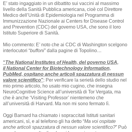
E’ stato ingaggiato in un dibattito sui vaccini al massimo
livello della Sanità Pubblica americana, cioè col Direttore
Medico dell’Unità di Epidemiologia nel Programma di
Immunizzazione Nazionale ai Centers for Disease Control
and Prevention (CDC) del governo USA, che sono il loro
Istituto Superiore di Sanità.
Mio commento: E’ noto che ai CDC di Washington scelgono
interlocutori “
buffoni
” dalla pagine di Topolino…
“
The National Institutes of Health, del governo USA,
il National Center for Biotechnology Information,
PubMed, ospitano anche articoli spazzatura di nessun
valore scientifico
”
: Per verificare la serietà dello studio nel
mio primo articolo, ho usato mio cugino, che insegna
NeuroCognitive Science all’università di Tor Vergata, ma
che è anche ‘Visiting Professor’ nientemeno che
all’università di Harvard. Ma non mi sono fermato lì.
Oggi Barnard ha chiamato i sopraccitati Istituti sanitari
americani, sì, e al telefono gli ha detto “
Ma voi ospitate
anche articoli spazzatura di nessun valore scientifico?
” Può