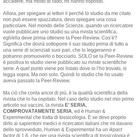
accadere, ma molto di rado, mi hanno risposto.
Allora, per spiegare ai lettori il perché lo studio da me citato
non può essere spazzatura, devo spiegare una cosa
particolare. Nel mondo delle Scienze, quando un ricercatore
vuole pubblicare uno studio su una rivista scientifica,
egli/ella deve prima ottenere la Peer-Review. Cos’è?
Significa che dovrà sottoporre il suo studio prima di tutto a
una serie di scienziati suoi pari, che lo leggeranno e
potranno promuoverlo o bocciarlo. SOLO se la Peer-Review
è positiva lo studio viene pubblicato su riviste scientifiche
serie. A quel punto viene poi listato dove io l’ho trovato, si
legga sopra. Ma non solo. Quindi lo studio che ho usato
aveva passato la Peer-Review.
Ma ciò che conta ancor di più, è la qualità scientifica della
rivista che lo ha ospitato. Nel caso dello studio nel mio primo
articolo sui vaccini, la rivista
E’ SERIA,
COMPROVATAMENTE SERIA
, ed è Human &
Experimental che tratta di tossicologia. E se devo proprio
dirlo ai sapientoni medici e ricercatori italiani che mi davano
dello sprovveduto, Human & Experimental ha un
ikpact
factor
di 1.6, che per una rivista scientifica di tossicologia è