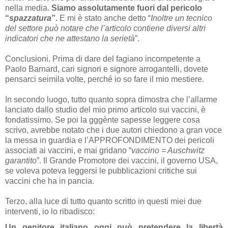
nella media.
Siamo assolutamente fuori dal pericolo
“
spazzatura
”.
E mi è stato anche detto “
Inoltre un tecnico
del settore può notare che l’articolo contiene diversi altri
indicatori che ne attestano la serietà
”.
Conclusioni. Prima di dare del fagiano incompetente a
Paolo Barnard, cari signori e signore arrogantelli, dovete
pensarci seimila volte, perché io so fare il mio mestiere.
In secondo luogo, tutto quanto sopra dimostra che l’allarme
lanciato dallo studio del mio primo articolo sui vaccini, è
fondatissimo. Se poi la gggènte sapesse leggere cosa
scrivo, avrebbe notato che i due autori chiedono a gran voce
la messa in guardia e l’APPROFONDIMENTO dei pericoli
associati ai vaccini, e mai gridano “
vaccino = Auschwitz
garantito
”. Il Grande Promotore dei vaccini, il governo USA,
se voleva poteva leggersi le pubblicazioni critiche sui
vaccini che ha in pancia.
Terzo, alla luce di tutto quanto scritto in questi miei due
interventi, io lo ribadisco:
Un genitore italiano oggi può pretendere la libertà