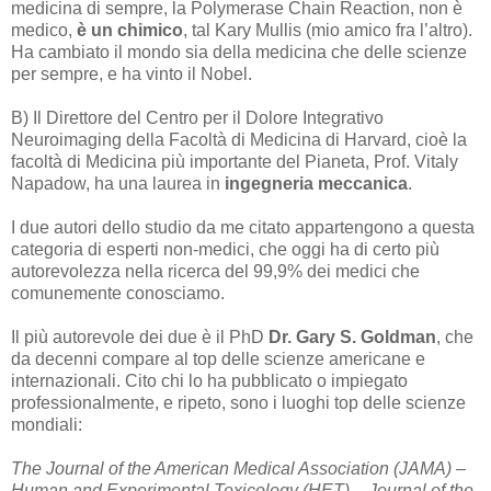
medicina di sempre, la Polymerase Chain Reaction, non è
medico,
è un chimico
, tal Kary Mullis (mio amico fra l’altro).
Ha cambiato il mondo sia della medicina che delle scienze
per sempre, e ha vinto il Nobel.
B) Il Direttore del Centro per il Dolore Integrativo
Neuroimaging della Facoltà di Medicina di Harvard, cioè la
facoltà di Medicina più importante del Pianeta, Prof. Vitaly
Napadow, ha una laurea in
ingegneria meccanica
.
I due autori dello studio da me citato appartengono a questa
categoria di esperti non-medici, che oggi ha di certo più
autorevolezza nella ricerca del 99,9% dei medici che
comunemente conosciamo.
Il più autorevole dei due è il PhD
Dr.
Gary S. Goldman
, che
da decenni compare al top delle scienze americane e
internazionali. Cito chi lo ha pubblicato o impiegato
professionalmente, e ripeto, sono i luoghi top delle scienze
mondiali:
The Journal of the American Medical Association (JAMA
) –
Human and Experimental Toxicology (HET) – Journal of the