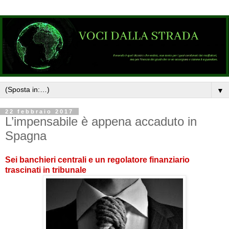
▼
22 febbraio 2017
L’impensabile è appena accaduto in
Spagna
Sei banchieri centrali e un regolatore finanziario
trascinati in tribunale