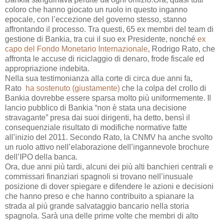
coloro che hanno giocato un ruolo in questo inganno
epocale, con l’eccezione del governo stesso, stanno
affrontando il processo. Tra questi, 65 ex membri del team di
gestione di Bankia, tra cui il suo ex Presidente, nonché
ex
capo del Fondo Monetario Internazionale
, Rodrigo Rato, che
affronta le accuse di riciclaggio di denaro, frode fiscale ed
appropriazione indebita.
Nella sua testimonianza alla corte di circa due anni fa,
Rato
ha sostenuto (giustamente)
che la colpa del crollo di
Bankia dovrebbe essere sparsa molto più uniformemente. Il
lancio pubblico di Bankia “non è stata una decisione
stravagante” presa dai suoi dirigenti, ha detto, bensì il
consequenziale risultato di modifiche normative fatte
all’inizio del 2011. Secondo Rato, la CNMV ha anche svolto
un ruolo attivo nell’elaborazione dell’ingannevole brochure
dell’IPO della banca.
Ora, due anni più tardi, alcuni dei più alti banchieri centrali e
commissari finanziari spagnoli si trovano nell’inusuale
posizione di dover spiegare e difendere le azioni e decisioni
che hanno preso e che hanno contribuito a spianare la
strada al più grande salvataggio bancario nella storia
spagnola. Sarà una delle prime volte che membri di alto