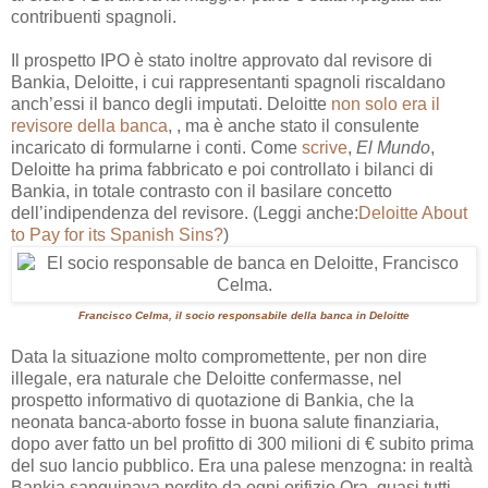
contribuenti spagnoli.
Il prospetto IPO è stato inoltre approvato dal revisore di
Bankia, Deloitte, i cui rappresentanti spagnoli riscaldano
anch’essi il banco degli imputati. Deloitte
non solo era il
revisore della banca
, , ma è anche stato il consulente
incaricato di formularne i conti. Come
scrive
,
El Mundo
,
Deloitte ha prima fabbricato e poi controllato i bilanci di
Bankia, in totale contrasto con il basilare concetto
dell’indipendenza del revisore. (Leggi anche:
Deloitte About
to Pay for its Spanish Sins?
)
Francisco Celma, il socio responsabile della banca in Deloitte
Data la situazione molto compromettente, per non dire
illegale, era naturale che Deloitte confermasse, nel
prospetto informativo di quotazione di Bankia, che la
neonata banca-aborto fosse in buona salute finanziaria,
dopo aver fatto un bel profitto di 300 milioni di € subito prima
del suo lancio pubblico. Era una palese menzogna: in realtà
Bankia sanguinava perdite da ogni orifizio.Ora, quasi tutti