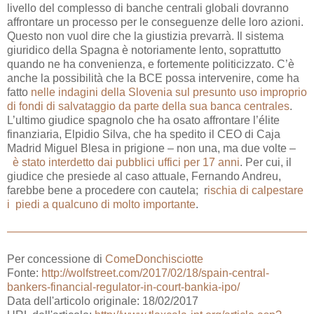
livello del complesso di banche centrali globali dovranno
affrontare un processo per le conseguenze delle loro azioni.
Questo non vuol dire che la giustizia prevarrà. Il sistema
giuridico della Spagna è notoriamente lento, soprattutto
quando ne ha convenienza, e fortemente politicizzato. C’è
anche la possibilità che la BCE possa intervenire, come ha
fatto
nelle indagini della Slovenia sul presunto uso improprio
di fondi di salvataggio da parte della sua banca centrales
.
L’ultimo giudice spagnolo che ha osato affrontare l’élite
finanziaria, Elpidio Silva, che ha spedito il CEO di Caja
Madrid Miguel Blesa in prigione – non una, ma due volte –
è stato interdetto dai pubblici uffici per 17 anni
. Per cui, il
giudice che presiede al caso attuale, Fernando Andreu,
farebbe bene a procedere con cautela; r
ischia di calpestare
i piedi a qualcuno di molto importante
.
Per concessione di
ComeDonchisciotte
Fonte:
http://wolfstreet.com/2017/02/18/spain-central-
bankers-financial-regulator-in-court-bankia-ipo/
Data dell'articolo originale: 18/02/2017