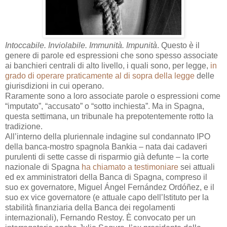
Intoccabile. Inviolabile. Immunità. Impunità
. Questo è il
genere di parole ed espressioni che sono spesso associate
ai banchieri centrali di alto livello, i quali sono, per legge,
in
grado di operare praticamente al di sopra della legge
delle
giurisdizioni in cui operano.
Raramente sono a loro associate parole o espressioni come
“imputato”, “accusato” o “sotto inchiesta”. Ma in Spagna,
questa settimana, un tribunale ha prepotentemente rotto la
tradizione.
All’interno della pluriennale indagine sul condannato IPO
della banca-mostro spagnola Bankia – nata dai cadaveri
purulenti di sette casse di risparmio già defunte – la corte
nazionale di Spagna
ha chiamato a testimoniare
sei attuali
ed ex amministratori della Banca di Spagna, compreso il
suo ex governatore, Miguel Ángel Fernández Ordóñez, e il
suo ex vice governatore (e attuale capo dell’Istituto per la
stabilità finanziaria della Banca dei regolamenti
internazionali), Fernando Restoy. È convocato per un