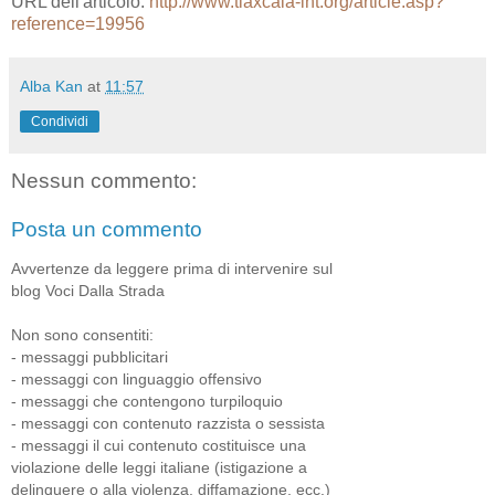
URL dell'articolo:
http://www.tlaxcala-int.org/article.asp?
reference=19956
Alba Kan
at
11:57
Condividi
Nessun commento:
Posta un commento
Avvertenze da leggere prima di intervenire sul
blog Voci Dalla Strada
Non sono consentiti:
- messaggi pubblicitari
- messaggi con linguaggio offensivo
- messaggi che contengono turpiloquio
- messaggi con contenuto razzista o sessista
- messaggi il cui contenuto costituisce una
violazione delle leggi italiane (istigazione a
delinquere o alla violenza, diffamazione, ecc.)