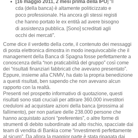
[16 maggio 2011, 2 mesi prima della IPO
] “Il
cda (della banca) è altamente politicizzato e
poco professionale. Ha ancora gli stessi registi
che hanno portato le ex entità ad avere bisogno
di assistenza pubblica. [Sono] screditati agli
occhi dei mercati”.
Come dice il verdetto della corte, il contenuto dei messaggi
di posta elettronica dimostra in modo inequivocabile che il
management della Banca di Spagna fosse perfettamente a
conoscenza della “non praticabilità del gruppo” così come
dei “risultati finanziari fabbricati che avevano presentato”.
Eppure, insieme alla CNMV, ha dato la propria benedizione
a questi risultati, ben sapendo che non avevano alcun
rapporto con la realtà.
Presenti nel prospetto informativo di quotazione, questi
risultati sono stati cruciali per attirare 360.000 investitori
creduloni ad acquistare azioni della banca (prossima al
fallimento), per non parlare delle 238.000 persone che
hanno acquistato azioni “preferentes”, o altre forme di
strumenti di debito subordinate ad alto rischio, spacciate dai
team di vendita di Bankia come “investimenti perfettamente
al sicuro”. Da allora la maggior parte è stata ripagata dai