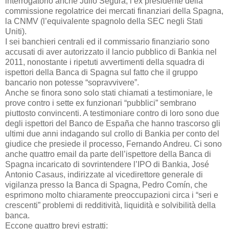
interrogatorio anche Julio Segura, l’ex presidente della
commissione regolatrice dei mercati finanziari della Spagna,
la CNMV (l’equivalente spagnolo della SEC negli Stati
Uniti).
I sei banchieri centrali ed il commissario finanziario sono
accusati di aver autorizzato il lancio pubblico di Bankia nel
2011, nonostante i ripetuti avvertimenti della squadra di
ispettori della Banca di Spagna sul fatto che il gruppo
bancario non potesse “sopravvivere”.
Anche se finora sono solo stati chiamati a testimoniare, le
prove contro i sette ex funzionari “pubblici” sembrano
piuttosto convincenti. A testimoniare contro di loro sono due
degli ispettori del Banco de España che hanno trascorso gli
ultimi due anni indagando sul crollo di Bankia per conto del
giudice che presiede il processo, Fernando Andreu. Ci sono
anche quattro email da parte dell’ispettore della Banca di
Spagna incaricato di sovrintendere l’IPO di Bankia, José
Antonio Casaus, indirizzate al vicedirettore generale di
vigilanza presso la Banca di Spagna, Pedro Comín, che
esprimono molto chiaramente preoccupazioni circa i “seri e
crescenti” problemi di redditività, liquidità e solvibilità della
banca.
Eccone quattro brevi estratti: