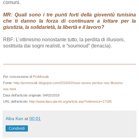
comuni.
MR: Quali sono i tre punti forti della gioventù tunisina
che ti danno la forza di continuare a lottare per la
giustizia, la solidarietà, la libertà e il lavoro?
RBF: L’ottimismo nonostante tutto, la perdita di illusioni,
sostituita dai sogni realisti, e “soumoud” (tenacia).
Per concessione di
ProMosaik
Fonte:
http://promosaik.blogspot.com/2016/02/nous-avons-perdus-nos-illusions-
nos.html
Data dell'articolo originale: 04/02/2016
URL dell'articolo:
http://www.tlaxcala-int.org/article.asp?reference=17185
Alba Kan
at
00:01
Condividi