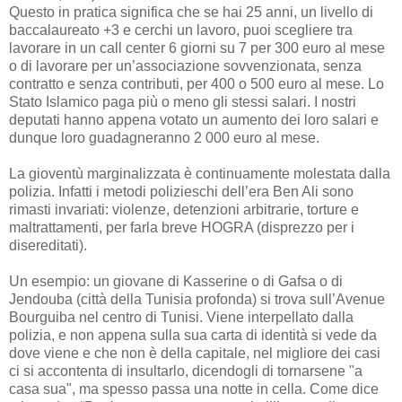
Questo in pratica significa che se hai 25 anni, un livello di
baccalaureato +3 e cerchi un lavoro, puoi scegliere tra
lavorare in un call center 6 giorni su 7 per 300 euro al mese
o di lavorare per un’associazione sovvenzionata, senza
contratto e senza contributi, per 400 o 500 euro al mese. Lo
Stato Islamico paga più o meno gli stessi salari. I nostri
deputati hanno appena votato un aumento dei loro salari e
dunque loro guadagneranno 2 000 euro al mese.
La gioventù marginalizzata è continuamente molestata dalla
polizia. Infatti i metodi polizieschi dell’era Ben Ali sono
rimasti invariati: violenze, detenzioni arbitrarie, torture e
maltrattamenti, per farla breve HOGRA (disprezzo per i
disereditati).
Un esempio: un giovane di Kasserine o di Gafsa o di
Jendouba (città della Tunisia profonda) si trova sull’Avenue
Bourguiba nel centro di Tunisi. Viene interpellato dalla
polizia, e non appena sulla sua carta di identità si vede da
dove viene e che non è della capitale, nel migliore dei casi
ci si accontenta di insultarlo, dicendogli di tornarsene "a
casa sua", ma spesso passa una notte in cella. Come dice