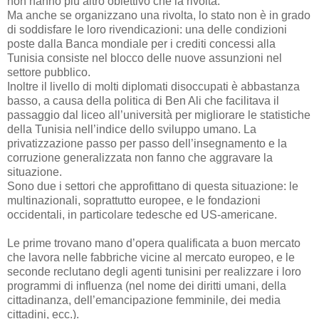
non hanno più altro obiettivo che la rivolta.
Ma anche se organizzano una rivolta, lo stato non è in grado
di soddisfare le loro rivendicazioni: una delle condizioni
poste dalla Banca mondiale per i crediti concessi alla
Tunisia consiste nel blocco delle nuove assunzioni nel
settore pubblico.
Inoltre il livello di molti diplomati disoccupati è abbastanza
basso, a causa della politica di Ben Ali che facilitava il
passaggio dal liceo all’università per migliorare le statistiche
della Tunisia nell’indice dello sviluppo umano. La
privatizzazione passo per passo dell’insegnamento e la
corruzione generalizzata non fanno che aggravare la
situazione.
Sono due i settori che approfittano di questa situazione: le
multinazionali, soprattutto europee, e le fondazioni
occidentali, in particolare tedesche ed US-americane.
Le prime trovano mano d’opera qualificata a buon mercato
che lavora nelle fabbriche vicine al mercato europeo, e le
seconde reclutano degli agenti tunisini per realizzare i loro
programmi di influenza (nel nome dei diritti umani, della
cittadinanza, dell’emancipazione femminile, dei media
cittadini, ecc.).