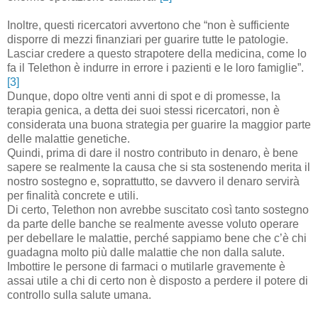
Inoltre, questi ricercatori avvertono che “non è sufficiente
disporre di mezzi finanziari per guarire tutte le patologie.
Lasciar credere a questo strapotere della medicina, come lo
fa il Telethon è indurre in errore i pazienti e le loro famiglie”.
[3]
Dunque, dopo oltre venti anni di spot e di promesse, la
terapia genica, a detta dei suoi stessi ricercatori, non è
considerata una buona strategia per guarire la maggior parte
delle malattie genetiche.
Quindi, prima di dare il nostro contributo in denaro, è bene
sapere se realmente la causa che si sta sostenendo merita il
nostro sostegno e, soprattutto, se davvero il denaro servirà
per finalità concrete e utili.
Di certo, Telethon non avrebbe suscitato così tanto sostegno
da parte delle banche se realmente avesse voluto operare
per debellare le malattie, perché sappiamo bene che c’è chi
guadagna molto più dalle malattie che non dalla salute.
Imbottire le persone di farmaci o mutilarle gravemente è
assai utile a chi di certo non è disposto a perdere il potere di
controllo sulla salute umana.