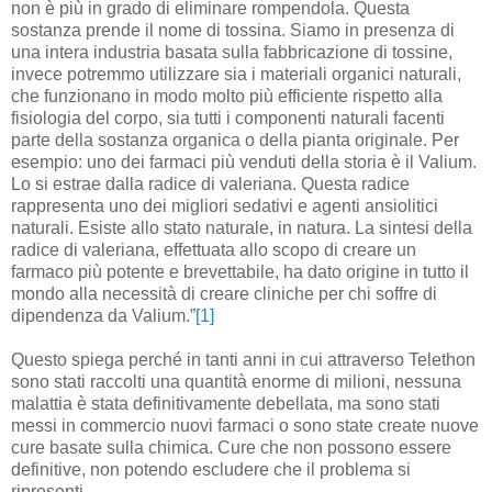
non è più in grado di eliminare rompendola. Questa
sostanza prende il nome di tossina. Siamo in presenza di
una intera industria basata sulla fabbricazione di tossine,
invece potremmo utilizzare sia i materiali organici naturali,
che funzionano in modo molto più efficiente rispetto alla
fisiologia del corpo, sia tutti i componenti naturali facenti
parte della sostanza organica o della pianta originale. Per
esempio: uno dei farmaci più venduti della storia è il Valium.
Lo si estrae dalla radice di valeriana. Questa radice
rappresenta uno dei migliori sedativi e agenti ansiolitici
naturali. Esiste allo stato naturale, in natura. La sintesi della
radice di valeriana, effettuata allo scopo di creare un
farmaco più potente e brevettabile, ha dato origine in tutto il
mondo alla necessità di creare cliniche per chi soffre di
dipendenza da Valium.”
[1]
Questo spiega perché in tanti anni in cui attraverso Telethon
sono stati raccolti una quantità enorme di milioni, nessuna
malattia è stata definitivamente debellata, ma sono stati
messi in commercio nuovi farmaci o sono state create nuove
cure basate sulla chimica. Cure che non possono essere
definitive, non potendo escludere che il problema si
ripresenti.