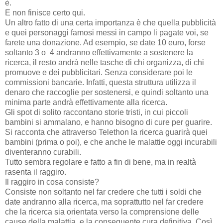
è.
E non finisce certo qui.
Un altro fatto di una certa importanza è che quella pubblicità
e quei personaggi famosi messi in campo li pagate voi, se
farete una donazione. Ad esempio, se date 10 euro, forse
soltanto 3 o 4 andranno effettivamente a sostenere la
ricerca, il resto andrà nelle tasche di chi organizza, di chi
promuove e dei pubblicitari. Senza considerare poi le
commissioni bancarie. Infatti, questa struttura utilizza il
denaro che raccoglie per sostenersi, e quindi soltanto una
minima parte andrà effettivamente alla ricerca.
Gli spot di solito raccontano storie tristi, in cui piccoli
bambini si ammalano, e hanno bisogno di cure per guarire.
Si racconta che attraverso Telethon la ricerca guarirà quei
bambini (prima o poi), e che anche le malattie oggi incurabili
diventeranno curabili.
Tutto sembra regolare e fatto a fin di bene, ma in realtà
rasenta il raggiro.
Il raggiro in cosa consiste?
Consiste non soltanto nel far credere che tutti i soldi che
date andranno alla ricerca, ma soprattutto nel far credere
che la ricerca sia orientata verso la comprensione delle
cause della malattia, e la conseguente cura definitiva. Così