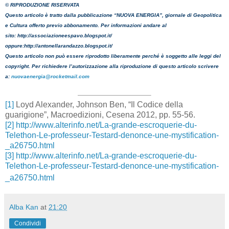
© RIPRODUZIONE RISERVATA
Questo articolo è tratto dalla pubblicazione “NUOVA ENERGIA”, giornale di Geopolitica
e Cultura offerto previo abbonamento. Per informazioni andare al
sito:
http://associazioneespavo.blogspot.it/
oppure:
http://antonellarandazzo.blogspot.it/
Questo articolo non può essere riprodotto liberamente perché è soggetto alle leggi del
copyright. Per richiedere l’autorizzazione alla riproduzione di questo articolo scrivere
a:
nuovaenergia@rocketmail.com
[1]
Loyd Alexander, Johnson Ben, “Il Codice della
guarigione”, Macroedizioni, Cesena 2012, pp. 55-56.
[2]
http://www.alterinfo.net/La-grande-escroquerie-du-
Telethon-Le-professeur-Testard-denonce-une-mystification-
_a26750.html
[3]
http://www.alterinfo.net/La-grande-escroquerie-du-
Telethon-Le-professeur-Testard-denonce-une-mystification-
_a26750.html
Alba Kan
at
21:20
Condividi