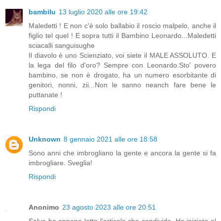
bambilu
13 luglio 2020 alle ore 19:42
Maledetti ! E non c'è solo ballabio il roscio malpelo, anche il
figlio tel quel ! E sopra tutti il Bambino Leonardo...Maledetti
sciacalli sanguisughe
Il diavolo è uno Scienziato, voi siete il MALE ASSOLUTO. E
la lega del filo d'oro? Sempre con Leonardo.Sto' povero
bambino, se non è drogato, ha un numero esorbitante di
genitori, nonni, zii...Non le sanno neanch fare bene le
puttanate !
Rispondi
Unknown
8 gennaio 2021 alle ore 18:58
Sono anni che imbrogliano la gente e ancora la gente si fa
imbrogliare. Sveglia!
Rispondi
Anonimo
23 agosto 2023 alle ore 20:51
Salve ho appena letto l'articolo che condivido. Ho iniziato al