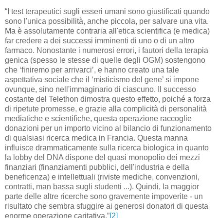
“I test terapeutici sugli esseri umani sono giustificati quando
sono l'unica possibilità, anche piccola, per salvare una vita.
Ma è assolutamente contraria all'etica scientifica (e medica)
far credere a dei successi imminenti di uno o di un altro
farmaco. Nonostante i numerosi errori, i fautori della terapia
genica (spesso le stesse di quelle degli OGM) sostengono
che ‘finiremo per arrivarci’, e hanno creato una tale
aspettativa sociale che il ‘misticismo del gene’ si impone
ovunque, sino nell'immaginario di ciascuno. Il successo
costante del Telethon dimostra questo effetto, poiché a forza
di ripetute promesse, e grazie alla complicità di personalità
mediatiche e scientifiche, questa operazione raccoglie
donazioni per un importo vicino al bilancio di funzionamento
di qualsiasi ricerca medica in Francia. Questa manna
influisce drammaticamente sulla ricerca biologica in quanto
la lobby del DNA dispone del quasi monopolio dei mezzi
finanziari (finanziamenti pubblici, dell'industria e della
beneficenza) e intellettuali (riviste mediche, convenzioni,
contratti, man bassa sugli studenti ...). Quindi, la maggior
parte delle altre ricerche sono gravemente impoverite - un
risultato che sembra sfuggire ai generosi donatori di questa
enorme operazione caritativa.”
[2]