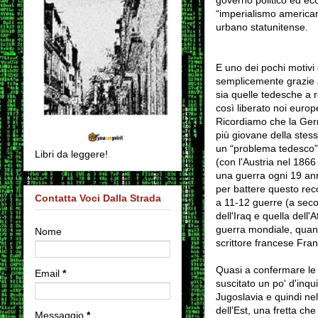
“imperialismo american
urbano statunitense.
E uno dei pochi motivi
semplicemente grazie all
sia quelle tedesche a r
così liberato noi europe
Ricordiamo che la Ger
più giovane della stess
un “problema tedesco”:
Libri da leggere!
(con l'Austria nel 186
una guerra ogni 19 ann
per battere questo reco
Contatta Voci Dalla Strada
a 11-12 guerre (a seco
dell'Iraq e quella dell
guerra mondiale, quando
Nome
scrittore francese Fra
Quasi a confermare le 
Email
*
suscitato un po' d'inqu
Jugoslavia e quindi nel 
dell'Est, una fretta c
Messaggio
*