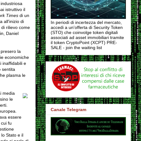
 industriosa
 istruttivo il
rk Times
di un
ll'inizio di
In periodi di incertezza del mercato,
di rilievo come
accedi a un'offerta di Security Token
(STO) che coinvolge token digitali
n, Daniel
associati ad asset immobiliari tramite
il token CryptoPoint (XCPT) PRE-
SALE - join the waiting list
 presero la
orie economiche
inaffidabili e
 sentita
 che plasma le
ai media
sino le
rti.
Canale Telegram
 europea.
ava essere
 cui fu
estione
lo Stato e il
do si parla di