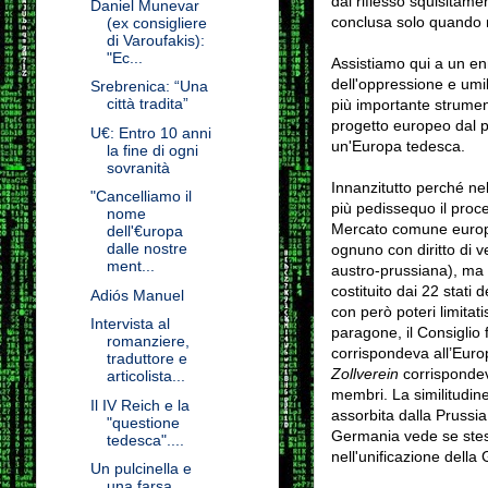
dal riflesso squisitame
Daniel Munevar
conclusa solo quando no
(ex consigliere
di Varoufakis):
"Ec...
Assistiamo qui a un en
dell'oppressione e umil
Srebrenica: “Una
città tradita”
più importante strumen
progetto europeo dal p
U€: Entro 10 anni
un'Europa tedesca.
la fine di ogni
sovranità
Innanzitutto perché ne
"Cancelliamo il
più pedissequo il proc
nome
Mercato comune europeo
dell'€uropa
dalle nostre
ognuno con diritto di 
ment...
austro-prussiana), ma i
costituito dai 22 stat
Adiós Manuel
con però poteri limitati
Intervista al
paragone, il Consiglio
romanziere,
corrispondeva all’Euro
traduttore e
Zollverein
corrispondev
articolista...
membri. La similitudin
Il IV Reich e la
assorbita dalla Prussia
"questione
Germania vede se stess
tedesca"....
nell'unificazione della
Un pulcinella e
una farsa