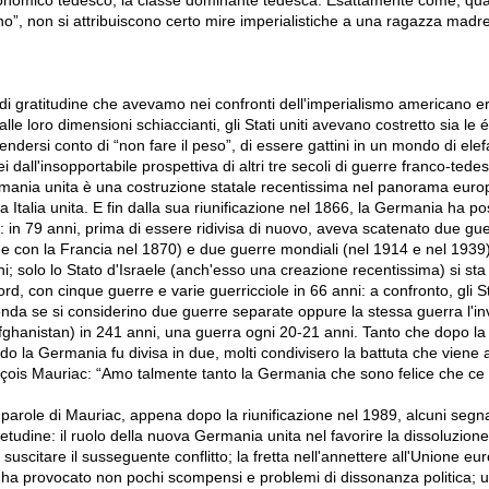
o”, non si attribuiscono certo mire imperialistiche a una ragazza madre
 di gratitudine che avevamo nei confronti dell'imperialismo americano e
e loro dimensioni schiaccianti, gli Stati uniti avevano costretto sia le él
endersi conto di “non fare il peso”, di essere gattini in un mondo di ele
i dall'insopportabile prospettiva di altri tre secoli di guerre franco-tede
mania unita è una costruzione statale recentissima nel panorama euro
a Italia unita. E fin dalla sua riunificazione nel 1866, la Germania ha po
 in 79 anni, prima di essere ridivisa di nuovo, aveva scatenato due gu
6 e con la Francia nel 1870) e due guerre mondiali (nel 1914 e nel 1939
i; solo lo Stato d'Israele (anch'esso una creazione recentissima) si st
rd, con cinque guerre e varie guerricciole in 66 anni: a confronto, gli St
nda se si considerino due guerre separate oppure la stessa guerra l'i
'Afghanistan) in 241 anni, una guerra ogni 20-21 anni. Tanto che dopo l
 la Germania fu divisa in due, molti condivisero la battuta che viene at
nçois Mauriac: “Amo talmente tanto la Germania che sono felice che ce
parole di Mauriac, appena dopo la riunificazione nel 1989, alcuni segn
ietudine: il ruolo della nuova Germania unita nel favorire la dissoluzione
suscitare il susseguente conflitto; la fretta nell'annettere all'Unione eu
he ha provocato non pochi scompensi e problemi di dissonanza politica; 