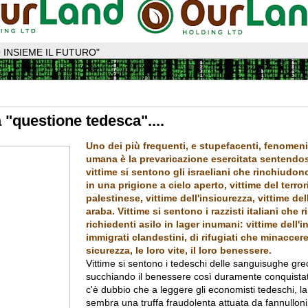
 INSIEME IL FUTURO"
a "questione tedesca"....
Uno dei più frequenti, e stupefacenti, fenomeni 
umana è la prevaricazione esercitata sentendosi
vittime si sentono gli israeliani che rinchiudono
in una prigione a cielo aperto, vittime del terro
palestinese, vittime dell'insicurezza, vittime dell
araba. Vittime si sentono i razzisti italiani che 
richiedenti asilo in lager inumani: vittime dell'
immigrati clandestini, di rifugiati che minaccer
sicurezza, le loro vite, il loro benessere.
Vittime si sentono i tedeschi delle sanguisughe gr
succhiando il benessere così duramente conquista
c'è dubbio che a leggere gli economisti tedeschi, la
sembra una truffa fraudolenta attuata da fannulloni