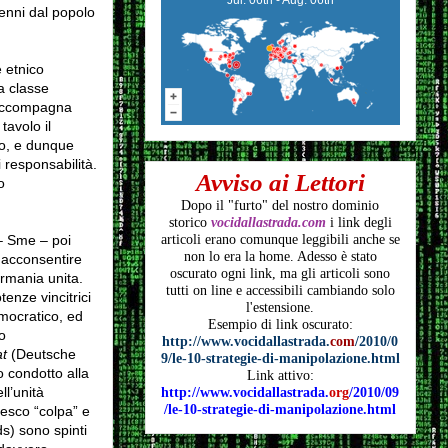
enni dal popolo
 etnico
a classe
 accompagna
tavolo il
mo, e dunque
 responsabilità.
Avviso ai Lettori
o
Dopo il "furto" del nostro dominio
storico
vocidallastrada.com
i link degli
– Sme – poi
articoli
erano comunque leggibili anche se
non lo era la home. Adesso è stato
r acconsentire
oscurato ogni link, ma gli articoli
sono
ermania unita.
tutti on line e accessibili cambiando solo
enze vincitrici
l'estensione.
mocratico, ed
Esempio di link oscurato:
o
http://www.vocidallastrada.
com
/2010/0
t
(Deutsche
9/le-10-strategie-di-manipolazione.html
o condotto alla
Link attivo:
ll’unità
http://www.vocidallastrada.
org
/2010/09
/le-10-strategie-di-manipolazione.html
desco “colpa” e
ds) sono spinti