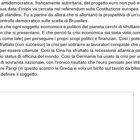
 antidemocratica, francamente autoritaria, del progetto euro non può es
 sua data d'inizio va cercata nel referendum sulla Costituzione europea 
i olandesi. Fu a partire da allora che si allontanò la prospettiva di un'u
ontrollo democratico sulle scelte di Bruxelles.
le che ogni soggetto economico e politico del pianeta cerchi di sfruttare
e che si presentano. E che perciò la crisi economica sia stata vista co
come tale) per perseguire i propri scopi politici e finanziari. Così i poter
sfruttato (con successo) la crisi per sottrarre ai lavoratori conquiste ch
ta per essere ottenute. Così la Cina ha sfruttato la recessione atlantica p
rio status di officina del mondo. Così la Germania ha usato la crisi per so
di sovranità nazionale, con l'ironico risultato che l'euro pensato per imb
re Parigi (in questo scontro la Grecia è solo un birillo sul tavolo da bili
definire il soggetto.