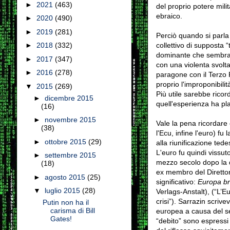
►
2021
(463)
del proprio potere mil
ebraico.
►
2020
(490)
►
2019
(281)
Perciò quando si parla 
collettivo di supposta 
►
2018
(332)
dominante che sembra 
►
2017
(347)
con una violenta svolta
►
2016
(278)
paragone con il Terzo 
proprio l'improponibili
▼
2015
(269)
Più utile sarebbe rico
►
dicembre 2015
quell'esperienza ha pl
(16)
►
novembre 2015
Vale la pena ricordar
(38)
l'Ecu, infine l'euro) f
►
ottobre 2015
(29)
alla riunificazione ted
L'euro fu quindi vissut
►
settembre 2015
mezzo secolo dopo la d
(18)
ex membro del Direttor
►
agosto 2015
(25)
significativo:
Europa br
▼
luglio 2015
(28)
Verlags-Anstalt), (“L’E
crisi”). Sarrazin scrive
Putin non ha il
carisma di Bill
europea a causa del se
Gates!
“debito” sono espressi