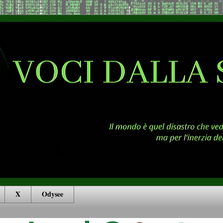
X
Odysee