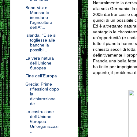
Naturalmente la deriva
Bono Vox e
alla sola Germania: la
Monsanto
2005 dai francesi e dagl
inondano
quindi di un possibile c
l'agricoltura
Ed è altrettanto natura
dell'Af...
vantaggio le circostanz
Islanda: "E se si
un'opportunità (e usata 
togliesse alle
tutto il pianeta hanno 
banche la
richiesto secoli di lot
possibi...
definitivamente il prop
La vera natura
Francia una bella fetta 
dell'Unione
ha finito per imprigiona
€uropea
appunto, il problema è 
Fine dell'Europa
Grecia: Prime
riflessioni dopo
la
dichiarazione
de...
La costruzione
dell'Unione
€uropea:
Un'organizzazi
...