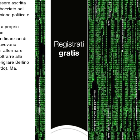
sere ascritta
bocciato nel
nione politica e
 a proprio
me
i finanziari di
e avevano
er affermare
ttrarre alla
rigliare Berlino
ardo). Ma,