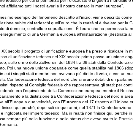
nte tedesco per cui la penitenza per l’olocausto e la guerra mondiale è
i affidiamo tutti i nostri averi e il nostro denaro in mani europee”.
nesimo esempio del fenomeno descritto all'inizio: viene descritto come
iazione subite dai tedeschi quell'euro che in realtà si è rivelato per la 
to di dominio, controllo e sopraffazione. È l'euro che ha permesso la 
erseguimento di una Germania europea all'instaurazione (destinata al f
l XX secolo il progetto di unificazione europea ha preso a ricalcare in
esso di unificazione tedesca nel XIX secolo: primo passo un’unione dog
, sulle orme dello Zollverein del 1834 tra 38 stati della Confederazi
veto. Poi una nuova unione doganale come quella stabilita nel 1866 (do
n cui i singoli stati membri non avevano più diritto di veto, e con un nuc
i della Confederazione tedesca del nord che si erano dotati di un parla
ssimi rispetto al Consiglio federale che rappresentava gli stati: per conti
 federale era l’equivalente della Commissione europea, mentre il Reich
parlamento e la distinzione tra Confederazione tedesca del nord e area
a all’Europa a due velocità, con l’Eurozona dei 17 rispetto all’Unione 
e finisce qui perché, dopo soli cinque anni, nel 1871 la Confederazione
 e inglobata nell’impero tedesco. Ma in realtà non finisce qui, perché in
a sempre più nella funzione e nello status che aveva avuto la Prussia
 Germania.