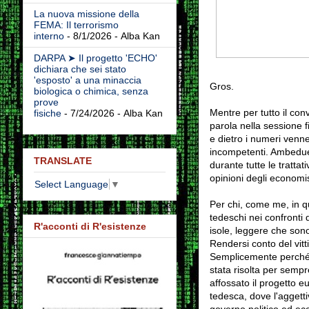
La nuova missione della
FEMA: Il terrorismo
interno
- 8/1/2026
- Alba Kan
DARPA ➤ Il progetto 'ECHO'
dichiara che sei stato
'esposto' a una minaccia
Gros.
biologica o chimica, senza
prove
Mentre per tutto il con
fisiche
- 7/24/2026
- Alba Kan
parola nella sessione 
e dietro i numeri venne
incompetenti. Ambedue l
TRANSLATE
durante tutte le tratta
opinioni degli economis
Select Language
▼
Per chi, come me, in q
tedeschi nei confronti 
R'acconti di R'esistenze
isole, leggere che son
Rendersi conto del vit
Semplicemente perché,
stata risolta per sempre
affossato il progetto 
tedesca, dove l'aggetti
governo politico ed ec