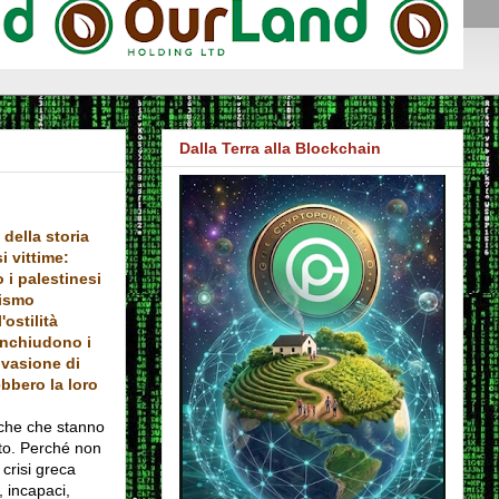
Dalla Terra alla Blockchain
della storia
 vittime:
 i palestinesi
rismo
'ostilità
rinchiudono i
invasione di
ebbero la loro
eche che stanno
to. Perché non
 crisi greca
, incapaci,