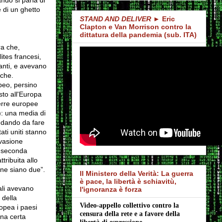
 di un ghetto
STAND AND DELIVER
► Eric
Clapton e Van Morrison contro la
dittatura della pandemia (sub. ITA)
ra che,
ites francesi,
fanti, e avevano
sche.
peo, persino
sto all'Europa
erre europee
): una media di
a dando da fare
ati uniti stanno
nvasione
a seconda
tribuita allo
 ne siano due”.
Il Ministero della Verità: La guerra
è pace, la libertà è schiavitù,
ali avevano
l'ignoranza è forza
 della
Video-appello collettivo contro la 
ropea i paesi
censura della rete e a favore della 
una certa