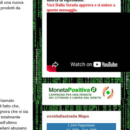
libertà di espressione.
o di una nuova
Voci Dalla Strada approva e si unisce a 
 prodotti da
questo messaggio
.
chiamato
 fatto che,
gnora che vi sia
vocidallastrada Maps
è totalmente
ell'ultimo
1,344 Pageviews
aeliani abusano
Jul. 06th - Aug. 06th