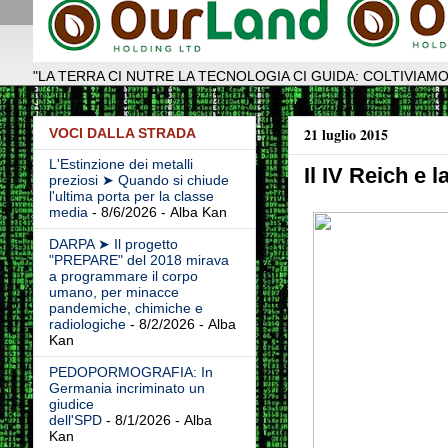
"LA TERRA CI NUTRE LA TECNOLOGIA CI GUIDA: COLTIVIAMO
21 luglio 2015
VOCI DALLA STRADA
L'Estinzione dei metalli
Il IV Reich e l
preziosi ➤ Quando si chiude
l'ultima porta per la classe
media
- 8/6/2026
- Alba Kan
DARPA ➤ Il progetto
"PREPARE" del 2018 mirava
a programmare il corpo
umano, per minacce
pandemiche, chimiche e
radiologiche
- 8/2/2026
- Alba
Kan
PEDOPORMOGRAFIA: In
Germania incriminato un
giudice
dell'SPD
- 8/1/2026
- Alba
Kan