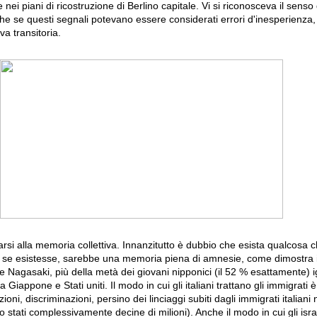
ei piani di ricostruzione di Berlino capitale. Vi si riconosceva il sens
nche se questi segnali potevano essere considerati errori d'inesperienza,
va transitoria.
arsi alla memoria collettiva. Innanzitutto è dubbio che esista qualcosa 
 se esistesse, sarebbe una memoria piena di amnesie, come dimostra il
 Nagasaki, più della metà dei giovani nipponici (il 52 % esattamente) i
ra Giappone e Stati uniti. Il modo in cui gli italiani trattano gli immigrati 
ni, discriminazioni, persino dei linciaggi subiti dagli immigrati italiani n
stati complessivamente decine di milioni). Anche il modo in cui gli isr