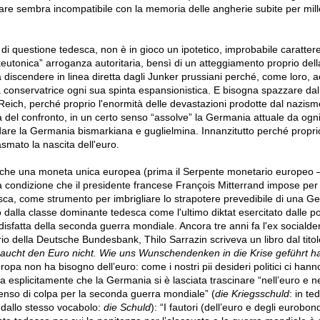
itare sembra incompatibile con la memoria delle angherie subite per mill
di questione tedesca, non è in gioco un ipotetico, improbabile carattere
“teutonica” arroganza autoritaria, bensì di un atteggiamento proprio dell
discendere in linea diretta dagli Junker prussiani perché, come loro,
 conservatrice ogni sua spinta espansionistica. E bisogna spazzare dal 
Reich, perché proprio l'enormità delle devastazioni prodotte dal nazis
tà del confronto, in un certo senso “assolve” la Germania attuale da ogni
rdare la Germania bismarkiana e guglielmina. Innanzitutto perché propri
asmato la nascita dell'euro.
e che una moneta unica europea (prima il Serpente monetario europeo 
u la condizione che il presidente francese François Mitterrand impose pe
esca, come strumento per imbrigliare lo strapotere prevedibile di una G
o dalla classe dominante tedesca come l'ultimo diktat esercitato dalle pot
isfatta della seconda guerra mondiale. Ancora tre anni fa l'ex socialde
io della Deutsche Bundesbank, Thilo Sarrazin scriveva un libro dal titol
aucht den Euro nicht. Wie uns Wunschendenken in die Krise geführt ha
uropa non ha bisogno dell’euro: come i nostri pii desideri politici ci hann
va esplicitamente che la Germania si è lasciata trascinare “nell’euro e ne
nso di colpa per la seconda guerra mondiale” (
die Kriegsschuld
: in te
 dallo stesso vocabolo:
die Schuld
): “I fautori (dell’euro e degli eurobon