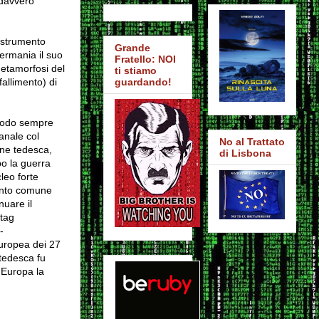
 davvero
 strumento
Grande
Germania il suo
Fratello: NOI
metamorfosi del
ti stiamo
allimento) di
guardando!
 modo sempre
anale col
No al Trattato
one tedesca,
di Lisbona
po la guerra
leo forte
mento comune
nuare il
stag
-
europea dei 27
 tedesca fu
 Europa la