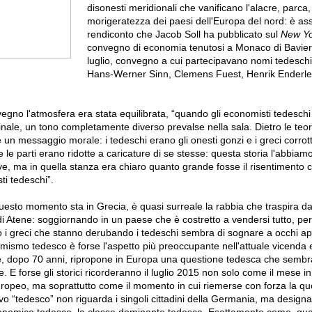
disonesti meridionali che vanificano l'alacre, parca,
morigeratezza dei paesi dell'Europa del nord: è assai
rendiconto che Jacob Soll ha pubblicato sul
New Yo
convegno di economia tenutosi a Monaco di Baviera a
luglio, convegno a cui partecipavano nomi tedeschi 
Hans-Werner Sinn, Clemens Fuest, Henrik Enderlei
vegno l'atmosfera era stata equilibrata, “quando gli economisti tedeschi
finale, un tono completamente diverso prevalse nella sala. Dietro le te
 un messaggio morale: i tedeschi erano gli onesti gonzi e i greci corrotti 
e parti erano ridotte a caricature di se stesse: questa storia l'abbiamo
tive, ma in quella stanza era chiaro quanto grande fosse il risentimento
ti tedeschi”.
uesto momento sta in Grecia, è quasi surreale la rabbia che traspira d
di Atene: soggiornando in un paese che è costretto a vendersi tutto, per
o i greci che stanno derubando i tedeschi sembra di sognare a occhi ape
timismo tedesco è forse l'aspetto più preoccupante nell'attuale vicenda
 dopo 70 anni, ripropone in Europa una questione tedesca che sembr
. E forse gli storici ricorderanno il luglio 2015 non solo come il mese in
europeo, ma soprattutto come il momento in cui riemerse con forza la qu
vo “tedesco” non riguarda i singoli cittadini della Germania, ma designa 
onomico tedesco, la classe dominante tedesca. Esattamente come, quan